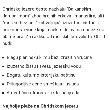
Ohridsko jezero često nazivaju "Balkanskim
Jerusalimom" zbog brojnih crkava i manastira, ali i
"morem bez soli" zahvaljujući izuzetnoj čistoći i
prozirnosti vode koja u nekim delovima doseže do
50 metara. Za razliku od morskih letovališta, Ohrid
nudi:
Blagu planinsku klimu bez izrazitih vrućina
Izuzetno čistu i svežu jezersku vodu
Bogatu kulturno-istorijsku baštinu
Prilagodljive cene smeštaja i usluga
Autentičnu atmosferu starog grada
Najbolje plaže na Ohridskom jezeru