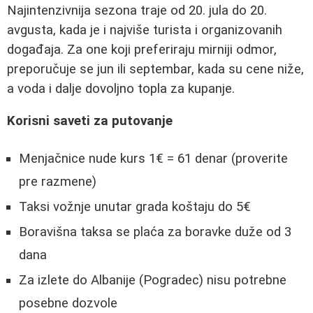
Najintenzivnija sezona traje od 20. jula do 20.
avgusta, kada je i najviše turista i organizovanih
događaja. Za one koji preferiraju mirniji odmor,
preporučuje se jun ili septembar, kada su cene niže,
a voda i dalje dovoljno topla za kupanje.
Korisni saveti za putovanje
Menjačnice nude kurs 1€ = 61 denar (proverite
pre razmene)
Taksi vožnje unutar grada koštaju do 5€
Boravišna taksa se plaća za boravke duže od 3
dana
Za izlete do Albanije (Pogradec) nisu potrebne
posebne dozvole