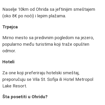
Naselje 10km od Ohrida sa jeftinijim smeštajem
(oko 8€ po noći) i lepim plažama.
Trpejca
Mirno mesto sa predivnim pogledom na jezero,
popularno među turistima koji traže opušten
odmor.
Hoteli
Za one koji preferiraju hotelski smeštaj,
preporučuju se Vila St. Sofija ili Hotel Metropol
Lake Resort.
Šta posetiti u Ohridu?