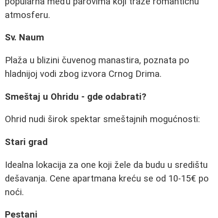
popularna među parovima koji traže romantičnu
atmosferu.
Sv. Naum
Plaža u blizini čuvenog manastira, poznata po
hladnijoj vodi zbog izvora Crnog Drima.
Smeštaj u Ohridu - gde odabrati?
Ohrid nudi širok spektar smeštajnih mogućnosti:
Stari grad
Idealna lokacija za one koji žele da budu u središtu
dešavanja. Cene apartmana kreću se od 10-15€ po
noći.
Pestani