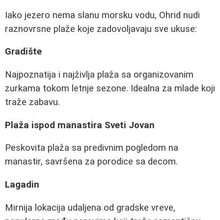
Iako jezero nema slanu morsku vodu, Ohrid nudi
raznovrsne plaže koje zadovoljavaju sve ukuse:
Gradište
Najpoznatija i najživlja plaža sa organizovanim
zurkama tokom letnje sezone. Idealna za mlade koji
traže zabavu.
Plaža ispod manastira Sveti Jovan
Peskovita plaža sa predivnim pogledom na
manastir, savršena za porodice sa decom.
Lagadin
Mirnija lokacija udaljena od gradske vreve,