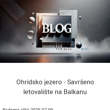
Ohridsko jezero - Savršeno
letovalište na Balkanu
Radomir Vilić
2025-07-09