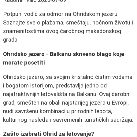
Potpuni vodič za odmor na Ohridskom jezeru.
Saznajte sve o plažama, smeštaju, noćnom životu i
znamenitostima ovog čarobnog makedonskog
grada.
Ohridsko jezero - Balkanu skriveno blago koje
morate posetiti
Ohridsko jezero, sa svojim kristalno čistim vodama
i bogatom istorijom, predstavlja jedno od
najatraktivnijih letovališta na Balkanu. Ovaj čarobni
grad, smešten na obali najstarijeg jezera u Evropi,
nudi savršenu kombinaciju prirodnih lepota,
kulturnog nasleđa i savremenih turističkih sadržaja.
Zašto izabrati Ohrid za letovanje?