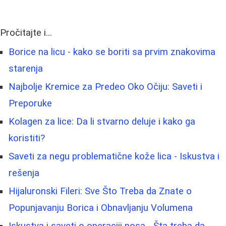
Pročitajte i...
Borice na licu - kako se boriti sa prvim znakovima
starenja
Najbolje Kremice za Predeo Oko Očiju: Saveti i
Preporuke
Kolagen za lice: Da li stvarno deluje i kako ga
koristiti?
Saveti za negu problematične kože lica - Iskustva i
rešenja
Hijaluronski Fileri: Sve Što Treba da Znate o
Popunjavanju Borica i Obnavljanju Volumena
Iskustva i saveti o operaciji nosa - Šta treba da