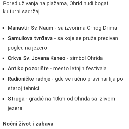
Pored uživanja na plažama, Ohrid nudi bogat
kulturni sadržaj:
Manastir Sv. Naum
- sa izvorima Crnog Drima
Samuilova tvrđava
- sa koje se pruža predivan
pogled na jezero
Crkva Sv. Jovana Kaneo
- simbol Ohrida
Antiko pozorište
- mesto letnjih festivala
Radioničke radnje
- gde se ručno pravi hartija po
staroj tehnici
Struga
- gradić na 10km od Ohrida sa izlivom
jezera
Noćni život i zabava