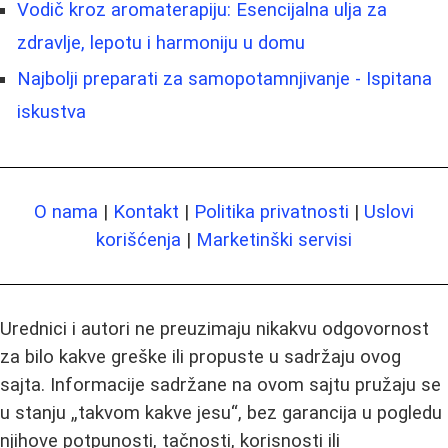
Vodič kroz aromaterapiju: Esencijalna ulja za
zdravlje, lepotu i harmoniju u domu
Najbolji preparati za samopotamnjivanje - Ispitana
iskustva
O nama
|
Kontakt
|
Politika privatnosti
|
Uslovi
korišćenja
|
Marketinški servisi
Urednici i autori ne preuzimaju nikakvu odgovornost
za bilo kakve greške ili propuste u sadržaju ovog
sajta. Informacije sadržane na ovom sajtu pružaju se
u stanju „takvom kakve jesu“, bez garancija u pogledu
njihove potpunosti, tačnosti, korisnosti ili