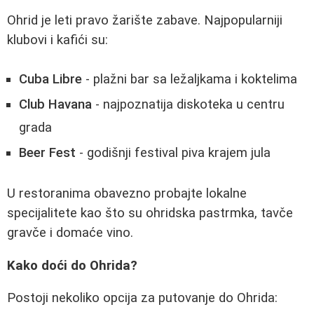
Ohrid je leti pravo žarište zabave. Najpopularniji
klubovi i kafići su:
Cuba Libre
- plažni bar sa ležaljkama i koktelima
Club Havana
- najpoznatija diskoteka u centru
grada
Beer Fest
- godišnji festival piva krajem jula
U restoranima obavezno probajte lokalne
specijalitete kao što su ohridska pastrmka, tavče
gravče i domaće vino.
Kako doći do Ohrida?
Postoji nekoliko opcija za putovanje do Ohrida: