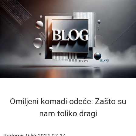
Omiljeni komadi odeće: Zašto su
nam toliko dragi
Radomir Vilić
2024-07-14