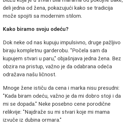
deli jedna od žena, pokazujući kako se tradicija
može spojiti sa modernim stilom.
Kako biramo svoju odeću?
Dok neke od nas kupuju impulsivno, druge pažljivo
biraju kompletnu garderobu. "Počela sam da
kupujem stvari u paru," objašnjava jedna žena. Bez
obzira na pristup, važno je da odabrana odeća
odražava našu ličnost.
Mnoge žene ističu da cena i marka nisu presudni:
"Kada biram odeću, važno je da mi dobro stoji i da
mi se dopada." Neke posebno cene porodične
relikvije: "Najdraže su mi stvari koje mi mama
izvuče iz dubina ormara."