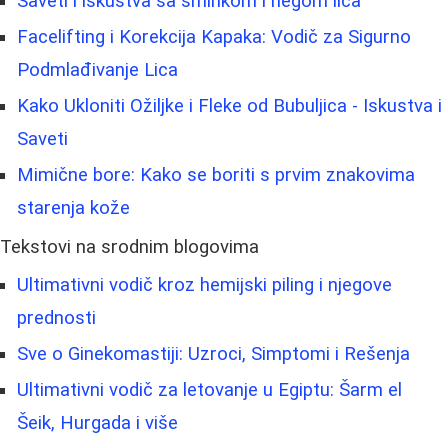
Saveti i iskustva sa šminkom i negom lica
Facelifting i Korekcija Kapaka: Vodič za Sigurno
Podmlađivanje Lica
Kako Ukloniti Ožiljke i Fleke od Bubuljica - Iskustva i
Saveti
Mimične bore: Kako se boriti s prvim znakovima
starenja kože
Tekstovi na srodnim blogovima
Ultimativni vodič kroz hemijski piling i njegove
prednosti
Sve o Ginekomastiji: Uzroci, Simptomi i Rešenja
Ultimativni vodič za letovanje u Egiptu: Šarm el
Šeik, Hurgada i više