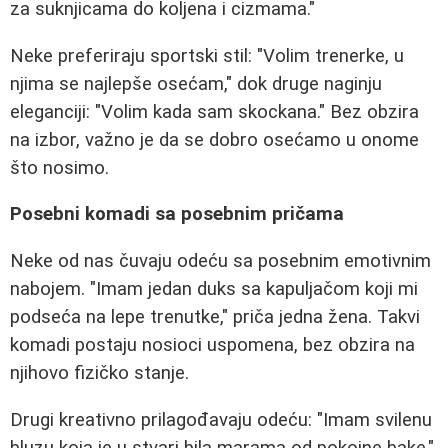
za suknjicama do koljena i cizmama."
Neke preferiraju sportski stil: "Volim trenerke, u
njima se najlepše osećam," dok druge naginju
eleganciji: "Volim kada sam skockana." Bez obzira
na izbor, važno je da se dobro osećamo u onome
što nosimo.
Posebni komadi sa posebnim pričama
Neke od nas čuvaju odeću sa posebnim emotivnim
nabojem. "Imam jedan duks sa kapuljačom koji mi
podseća na lepe trenutke," priča jedna žena. Takvi
komadi postaju nosioci uspomena, bez obzira na
njihovo fizičko stanje.
Drugi kreativno prilagođavaju odeću: "Imam svilenu
bluzu koja je u stvari bila marama od pokojne bake,"