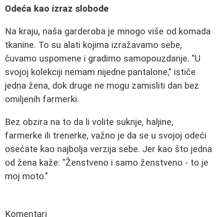
Odeća kao izraz slobode
Na kraju, naša garderoba je mnogo više od komada
tkanine. To su alati kojima izražavamo sebe,
čuvamo uspomene i gradimo samopouzdanje. "U
svojoj kolekciji nemam nijedne pantalone," ističe
jedna žena, dok druge ne mogu zamisliti dan bez
omiljenih farmerki.
Bez obzira na to da li volite suknje, haljine,
farmerke ili trenerke, važno je da se u svojoj odeći
osećate kao najbolja verzija sebe. Jer kao što jedna
od žena kaže: "Ženstveno i samo ženstveno - to je
moj moto."
Komentari