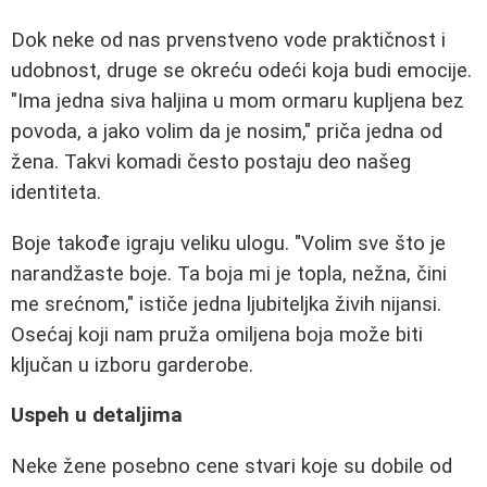
Dok neke od nas prvenstveno vode praktičnost i
udobnost, druge se okreću odeći koja budi emocije.
"Ima jedna siva haljina u mom ormaru kupljena bez
povoda, a jako volim da je nosim," priča jedna od
žena. Takvi komadi često postaju deo našeg
identiteta.
Boje takođe igraju veliku ulogu. "Volim sve što je
narandžaste boje. Ta boja mi je topla, nežna, čini
me srećnom," ističe jedna ljubiteljka živih nijansi.
Osećaj koji nam pruža omiljena boja može biti
ključan u izboru garderobe.
Uspeh u detaljima
Neke žene posebno cene stvari koje su dobile od