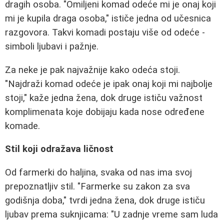
dragih osoba. "Omiljeni komad odeće mi je onaj koji
mi je kupila draga osoba," ističe jedna od učesnica
razgovora. Takvi komadi postaju više od odeće -
simboli ljubavi i pažnje.
Za neke je pak najvažnije kako odeća stoji.
"Najdraži komad odeće je ipak onaj koji mi najbolje
stoji," kaže jedna žena, dok druge ističu važnost
komplimenata koje dobijaju kada nose određene
komade.
Stil koji odražava ličnost
Od farmerki do haljina, svaka od nas ima svoj
prepoznatljiv stil. "Farmerke su zakon za sva
godišnja doba," tvrdi jedna žena, dok druge ističu
ljubav prema suknjicama: "U zadnje vreme sam luda