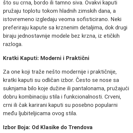
što su crna, bordo ili tamno siva. Ovakvi kaputi
pružaju toplotu tokom hladnih zimskih dana, a
istovremeno izgledaju veoma sofisticirano. Neki
preferiraju kapute sa krznenim detaljima, dok drugi
biraju jednostavnije modele bez krzna, iz etičkih
razloga.
Kratki Kaputi: Moderni i Praktični
Za one koji traže nešto modernije i praktičnije,
kratki kaputi su odličan izbor. Često se nose sa
suknjama bilo koje dužine ili pantalonama, pružajući
dobru kombinaciju stila i funkcionalnosti. Crveni,
crni ili čak karirani kaputi su posebno popularni
među ljubiteljicama ovog stila.
Izbor Boja: Od Klasike do Trendova