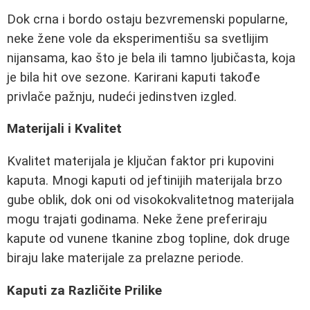
Dok crna i bordo ostaju bezvremenski popularne,
neke žene vole da eksperimentišu sa svetlijim
nijansama, kao što je bela ili tamno ljubičasta, koja
je bila hit ove sezone. Karirani kaputi takođe
privlače pažnju, nudeći jedinstven izgled.
Materijali i Kvalitet
Kvalitet materijala je ključan faktor pri kupovini
kaputa. Mnogi kaputi od jeftinijih materijala brzo
gube oblik, dok oni od visokokvalitetnog materijala
mogu trajati godinama. Neke žene preferiraju
kapute od vunene tkanine zbog topline, dok druge
biraju lake materijale za prelazne periode.
Kaputi za Različite Prilike