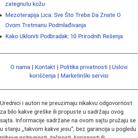
zategnutu kožu
Mezoterapija Lica: Sve Što Treba Da Znate O
Ovom Tretmanu Podmlađivanja
Kako Ukloniti Podbradak: 10 Prirodnih Rešenja
O nama
|
Kontakt
|
Politika privatnosti
|
Uslovi
korišćenja
|
Marketinški servisi
Urednici i autori ne preuzimaju nikakvu odgovornost
za bilo kakve greške ili propuste u sadržaju ovog
sajta. Informacije sadržane na ovom sajtu pružaju se
u stanju „takvom kakve jesu“, bez garancija u pogledu
njihove potpunosti, tačnosti, korisnosti ili