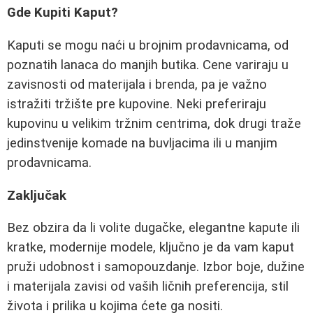
Gde Kupiti Kaput?
Kaputi se mogu naći u brojnim prodavnicama, od
poznatih lanaca do manjih butika. Cene variraju u
zavisnosti od materijala i brenda, pa je važno
istražiti tržište pre kupovine. Neki preferiraju
kupovinu u velikim tržnim centrima, dok drugi traže
jedinstvenije komade na buvljacima ili u manjim
prodavnicama.
Zaključak
Bez obzira da li volite dugačke, elegantne kapute ili
kratke, modernije modele, ključno je da vam kaput
pruži udobnost i samopouzdanje. Izbor boje, dužine
i materijala zavisi od vaših ličnih preferencija, stil
života i prilika u kojima ćete ga nositi.