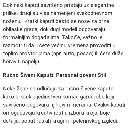
Dok neki kaputi savršeno pristaju uz elegantne
prilike, drugi su više namenjeni svakodnevnom
nošenju. Kratki kaputi često se nose za brze
obilaske grada, dok dugi modeli odgovaraju
formalnijim događajima. Takođe, važno je
razmotriti da li ćete većinu vremena provoditi u
toplim prostorijama (npr. auto, posao) ili ćete duže
boraviti napolju.
Ručno Šiveni Kaputi: Personalizovani Stil
Neke žene se odlučuju za ručno šivene kapute,
kako bi stekle jedinstven komad garderobe koji
savršeno odgovara njihovim merama. Ovakvi kaputi
omogućavaju kreativnost u izboru kroja, boje i
detalja, poput ruskih kragni ili pelerinskog izgleda.