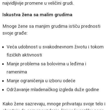
najvidljivije promene u veličini grudi.
Iskustva žena sa malim grudima
Mnoge žene sa manjim grudima ističu prednosti
svoje građe:
Veća udobnost u svakodnevnom životu i tokom
fizičkih aktivnosti
Manje problema sa bolovima u leđima i
ramenima
Manje ograničenja u izboru odeće
Održavanje mladenačkog izgleda duže godine
Kako žene sazrevaju, mnoge prihvataju svoje telo i