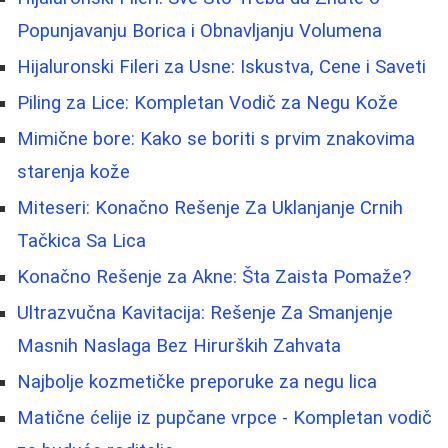
Popunjavanju Borica i Obnavljanju Volumena
Hijaluronski Fileri za Usne: Iskustva, Cene i Saveti
Piling za Lice: Kompletan Vodič za Negu Kože
Mimične bore: Kako se boriti s prvim znakovima
starenja kože
Miteseri: Konačno Rešenje Za Uklanjanje Crnih
Tačkica Sa Lica
Konačno Rešenje za Akne: Šta Zaista Pomaže?
Ultrazvučna Kavitacija: Rešenje Za Smanjenje
Masnih Naslaga Bez Hirurških Zahvata
Najbolje kozmetičke preporuke za negu lica
Matične ćelije iz pupčane vrpce - Kompletan vodič