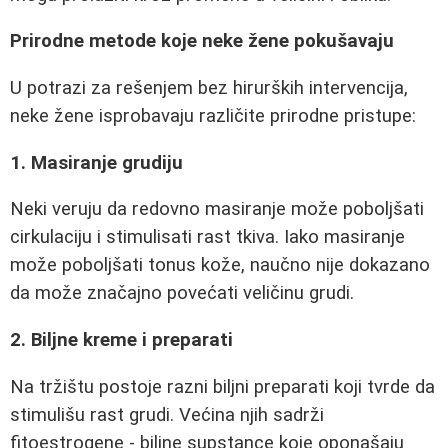
Prirodne metode koje neke žene pokušavaju
U potrazi za rešenjem bez hirurških intervencija,
neke žene isprobavaju različite prirodne pristupe:
1. Masiranje grudiju
Neki veruju da redovno masiranje može poboljšati
cirkulaciju i stimulisati rast tkiva. Iako masiranje
može poboljšati tonus kože, naučno nije dokazano
da može značajno povećati veličinu grudi.
2. Biljne kreme i preparati
Na tržištu postoje razni biljni preparati koji tvrde da
stimulišu rast grudi. Većina njih sadrži
fitoestrogene - biljne supstance koje oponašaju