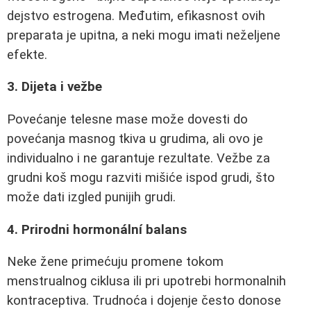
dejstvo estrogena. Međutim, efikasnost ovih
preparata je upitna, a neki mogu imati neželjene
efekte.
3. Dijeta i vežbe
Povećanje telesne mase može dovesti do
povećanja masnog tkiva u grudima, ali ovo je
individualno i ne garantuje rezultate. Vežbe za
grudni koš mogu razviti mišiće ispod grudi, što
može dati izgled punijih grudi.
4. Prirodni hormonální balans
Neke žene primećuju promene tokom
menstrualnog ciklusa ili pri upotrebi hormonalnih
kontraceptiva. Trudnoća i dojenje često donose