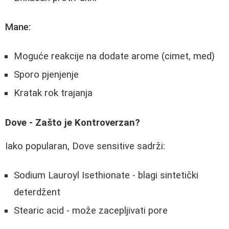
Mane:
Moguće reakcije na dodate arome (cimet, med)
Sporo pjenjenje
Kratak rok trajanja
Dove - Zašto je Kontroverzan?
Iako popularan, Dove sensitive sadrži:
Sodium Lauroyl Isethionate - blagi sintetički
deterdžent
Stearic acid - može zacepljivati pore