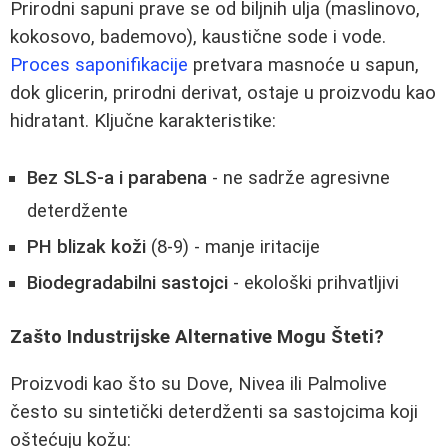
Prirodni sapuni prave se od biljnih ulja (maslinovo,
kokosovo, bademovo), kaustične sode i vode.
Proces saponifikacije
pretvara masnoće u sapun,
dok glicerin, prirodni derivat, ostaje u proizvodu kao
hidratant. Ključne karakteristike:
Bez SLS-a i parabena
- ne sadrže agresivne
deterdžente
PH blizak koži
(8-9) - manje iritacije
Biodegradabilni sastojci
- ekološki prihvatljivi
Zašto Industrijske Alternative Mogu Šteti?
Proizvodi kao što su Dove, Nivea ili Palmolive
često su sintetički deterdženti sa sastojcima koji
oštećuju kožu: