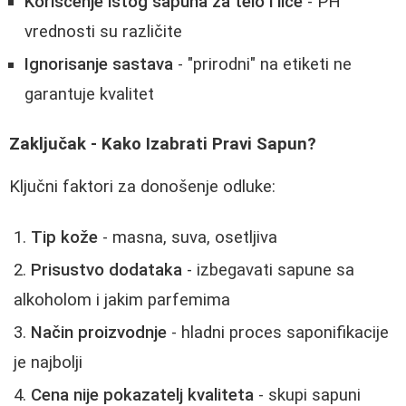
Korišćenje istog sapuna za telo i lice
- PH
vrednosti su različite
Ignorisanje sastava
- "prirodni" na etiketi ne
garantuje kvalitet
Zaključak - Kako Izabrati Pravi Sapun?
Ključni faktori za donošenje odluke:
Tip kože
- masna, suva, osetljiva
Prisustvo dodataka
- izbegavati sapune sa
alkoholom i jakim parfemima
Način proizvodnje
- hladni proces saponifikacije
je najbolji
Cena nije pokazatelj kvaliteta
- skupi sapuni