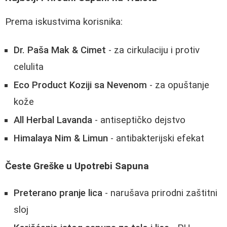
Prema iskustvima korisnika:
Dr. Paša Mak & Cimet
- za cirkulaciju i protiv
celulita
Eco Product Koziji sa Nevenom
- za opuštanje
kože
All Herbal Lavanda
- antiseptičko dejstvo
Himalaya Nim & Limun
- antibakterijski efekat
Česte Greške u Upotrebi Sapuna
Preterano pranje lica
- narušava prirodni zaštitni
sloj