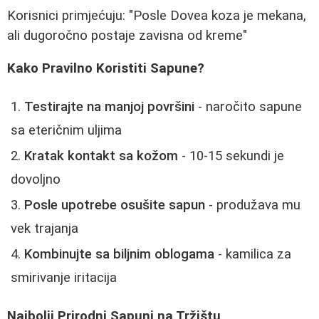
Korisnici primjećuju: "Posle Dovea koza je mekana,
ali dugoročno postaje zavisna od kreme"
Kako Pravilno Koristiti Sapune?
Testirajte na manjoj površini
- naročito sapune
sa eteričnim uljima
Kratak kontakt sa kožom
- 10-15 sekundi je
dovoljno
Posle upotrebe osušite sapun
- produžava mu
vek trajanja
Kombinujte sa biljnim oblogama
- kamilica za
smirivanje iritacija
Najbolji Prirodni Sapuni na Tržištu