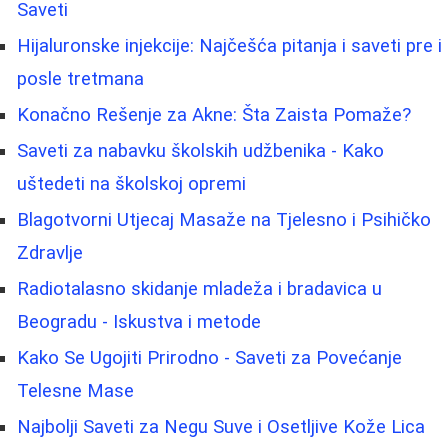
Saveti
Hijaluronske injekcije: Najčešća pitanja i saveti pre i
posle tretmana
Konačno Rešenje za Akne: Šta Zaista Pomaže?
Saveti za nabavku školskih udžbenika - Kako
uštedeti na školskoj opremi
Blagotvorni Utjecaj Masaže na Tjelesno i Psihičko
Zdravlje
Radiotalasno skidanje mladeža i bradavica u
Beogradu - Iskustva i metode
Kako Se Ugojiti Prirodno - Saveti za Povećanje
Telesne Mase
Najbolji Saveti za Negu Suve i Osetljive Kože Lica