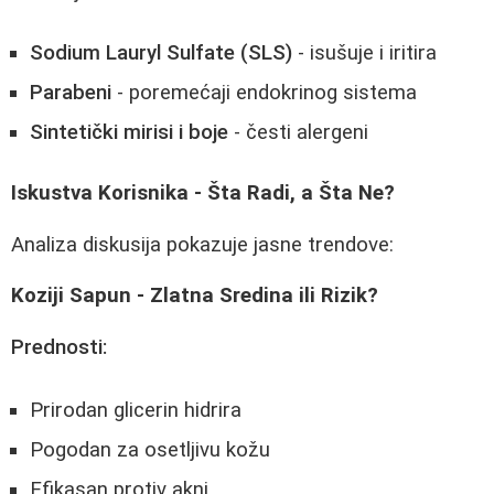
Sodium Lauryl Sulfate (SLS)
- isušuje i iritira
Parabeni
- poremećaji endokrinog sistema
Sintetički mirisi i boje
- česti alergeni
Iskustva Korisnika - Šta Radi, a Šta Ne?
Analiza diskusija pokazuje jasne trendove:
Koziji Sapun - Zlatna Sredina ili Rizik?
Prednosti:
Prirodan glicerin hidrira
Pogodan za osetljivu kožu
Efikasan protiv akni