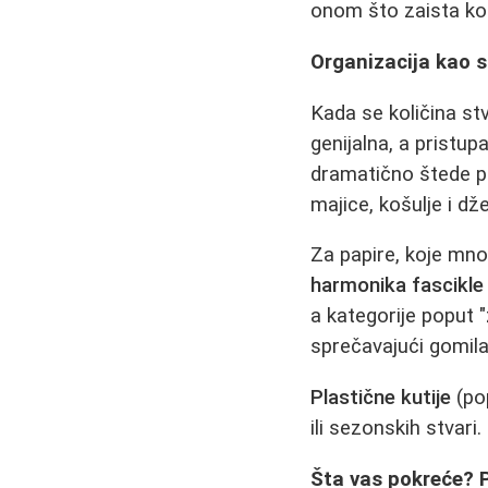
onom što zaista kori
Organizacija kao sa
Kada se količina stv
genijalna, a pristu
dramatično štede p
majice, košulje i dž
Za papire, koje mn
harmonika fascikle
a kategorije poput "
sprečavajući gomila
Plastične kutije
(pop
ili sezonskih stvari.
Šta vas pokreće? 