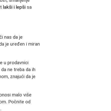
nost, smanjenje
ot
lakši i lepši
sa
či nas da je
da je uređen i miran
e u prodavnici
 da ne treba da ih
om, znajući da je
donosi malo više
nom. Počnite od
.