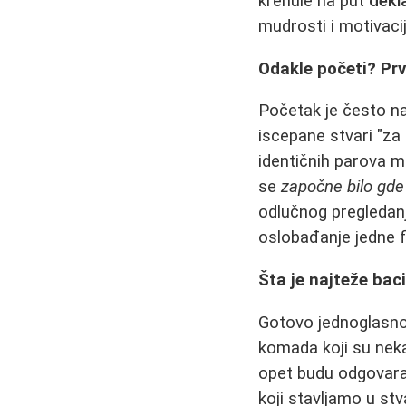
krenule na put
dekl
mudrosti i motivacij
Odakle početi? Prv
Početak je često na
iscepane stvari "za 
identičnih parova 
se
započne bilo gde
odlučnog pregledanj
oslobađanje jedne 
Šta je najteže bac
Gotovo jednoglasn
komada koji su nekad
opet budu odgovaral
koji stavljamo u st