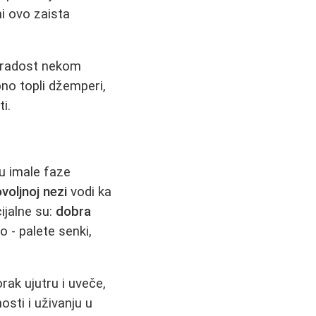
mi ovo zaista
 radost nekom
bno topli džemperi,
i.
u imale faze
voljnoj nezi
vodi ka
ijalne su:
dobra
o - palete senki,
rak ujutru i uveče,
sti i uživanju u