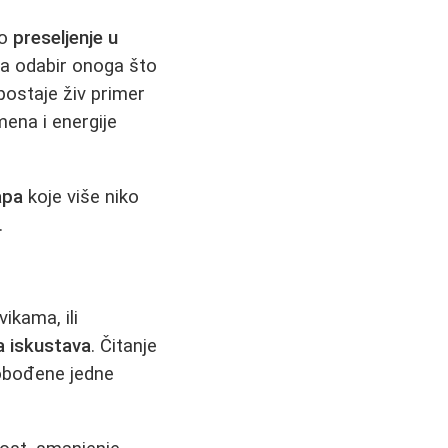
to
preseljenje u
na odabir onoga što
 postaje živ primer
ena i energije
apa
koje više niko
.
ikama, ili
a iskustava
. Čitanje
lobođene jedne