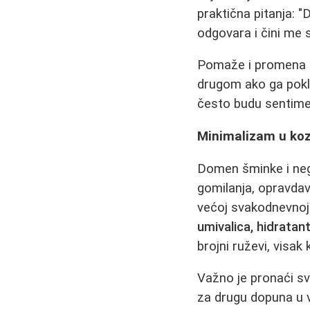
praktična pitanja: "
odgovara i čini me
Pomaže i promena 
drugom ako ga pokl
često budu sentiment
Minimalizam u kozm
Domen šminke i neg
gomilanja, opravda
većoj svakodnevnoj 
umivalica, hidrata
brojni ruževi, visa
Važno je pronaći s
za drugu dopuna u v