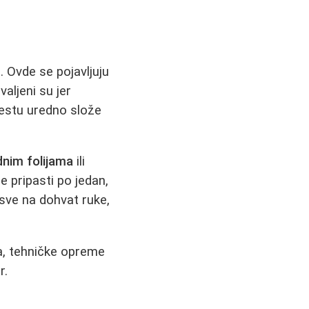
. Ovde se pojavljuju
valjeni su jer
estu uredno slože
dnim folijama
ili
 pripasti po jedan,
 sve na dohvat ruke,
ka, tehničke opreme
r.