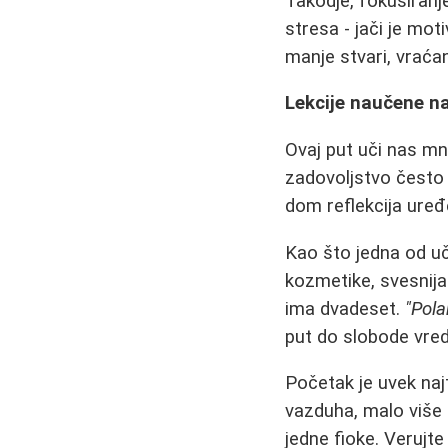
Takodje, fokusiranj
stresa - jači je mo
manje stvari, vraća
Lekcije naučene n
Ovaj put uči nas mn
zadovoljstvo često 
dom reflekcija uređe
Kao što jedna od uč
kozmetike, svesnija 
ima dvadeset.
"Pola
put do slobode vre
Početak je uvek naj
vazduha, malo više
jedne fioke. Verujte