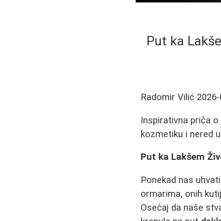
Put ka Lakše
Radomir Vilić
2026-
Inspirativna priča o
kozmetiku i nered u
Put ka Lakšem Živo
Ponekad nas uhvati
ormarima, onih kuti
Osećaj da naše stva