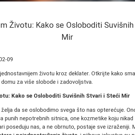
m Životu: Kako se Osloboditi Suvišnih S
Mir
02-09
 jednostavnijem životu kroz deklater. Otkrijte kako sma
 domu za više slobode i zadovoljstva.
tu: Kako se Osloboditi Suvišnih Stvari i Steći Mir
 želja da se oslobodimo svega što nas opterećuje. On
ja punih nepotrebnih sitnica, one kozmetike koju nikad 
ri poseduju nas, a ne obrnuto, postaje sve izraženiji