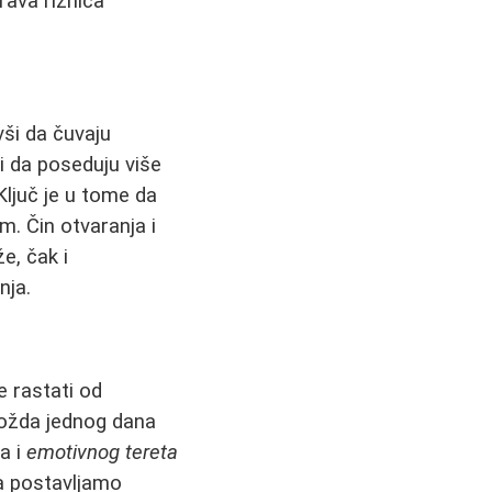
prava riznica
vši da čuvaju
ši da poseduju više
 Ključ je u tome da
. Čin otvaranja i
e, čak i
nja.
 rastati od
"možda jednog dana
a i
emotivnog tereta
da postavljamo