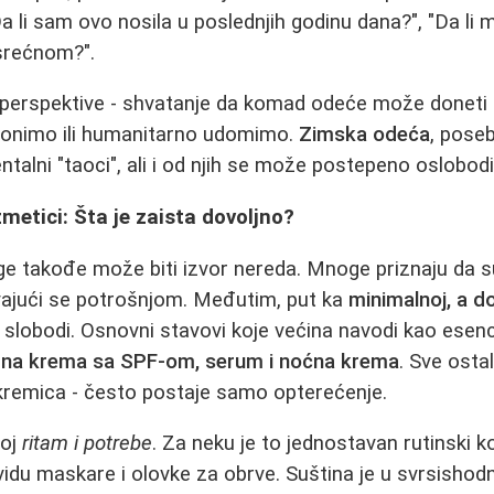
Da li sam ovo nosila u poslednjih godinu dana?", "Da li 
 srećnom?".
perspektive - shvatanje da komad odeće može doneti
onimo ili humanitarno udomimo.
Zimska odeća
, pose
alni "taoci", ali i od njih se može postepeno oslobodit
etici: Šta je zaista dovoljno?
e takođe može biti izvor nereda. Mnoge priznaju da s
vajući se potrošnjom. Međutim, put ka
minimalnoj, a do
slobodi. Osnovni stavovi koje većina navodi kao esenc
ntna krema sa SPF-om, serum i noćna krema
. Sve ostal
k kremica - često postaje samo opterećenje.
voj
ritam i potrebe
. Za neku je to jednostavan rutinski ko
idu maskare i olovke za obrve. Suština je u svrsishodno