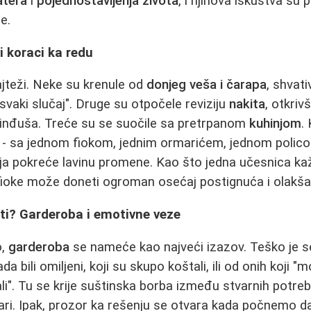
atera
i
pojednostavljenja života
, i njihova iskustva su 
e.
i koraci ka redu
jteži. Neke su krenule od
donjeg veša i čarapa
, shvati
svaki slučaj". Druge su otpočele reviziju
nakita
, otkriv
minđuša. Treće su se suočile sa pretrpanom
kuhinjom
.
- sa jednom fiokom, jednim ormarićem, jednom policom
a pokreće lavinu promene. Kao što jedna učesnica kaž
fioke može doneti ogroman osećaj postignuća i olakša
iti? Garderoba i emotivne veze
o,
garderoba
se nameće kao najveći izazov. Teško je se
a bili omiljeni, koji su skupo koštali, ili od onih koji 
i". Tu se krije suštinska borba između stvarnih potreb
vari. Ipak, prozor ka rešenju se otvara kada počnemo 