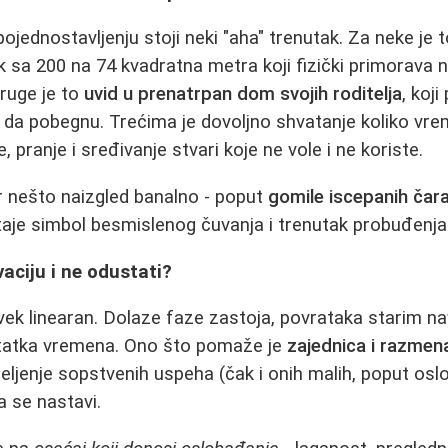
ojednostavljenju stoji neki "aha" trenutak. Za neke je 
k sa 200 na 74 kvadratna metra koji fizički primorava 
druge je to
uvid u prenatrpan dom svojih roditelja
, koji
da pobegnu. Trećima je dovoljno shvatanje koliko vrem
, pranje i sređivanje stvari koje ne vole i ne koriste.
r nešto naizgled banalno - poput
gomile iscepanih čar
taje simbol besmislenog čuvanja i trenutak probuđenja
aciju i ne odustati?
vek linearan. Dolaze faze zastoja, povrataka starim nav
tatka vremena. Ono što pomaže je
zajednica i razmen
deljenje sopstvenih uspeha (čak i onih malih, poput os
a se nastavi.