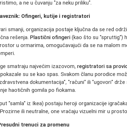
stimo, a ne u čuvanju "za neku priliku".
veznik: Ofingeri, kutije i registratori
ari smanji, organizacija postaje ključna da se red održi
pačna rešenja.
Plastični ofingeri
(kao što su "spruttig") h
rostor u ormarima, omogućavajući da se na malom m
emperi.
oge smatraju najvećim izazovom,
registratori sa provi
pokazale su se kao spas. Svakom članu porodice može
zdravstvena dokumentacija", "računi" ili "ugovori" drže
nje haotičnih gomila po fiokama.
ut "samla" iz Ikea) postaju heroji organizacije igrača
 Prozirne ili neutralne, one vraćaju vizuelni mir u prosto
Presudni trenuci za promenu