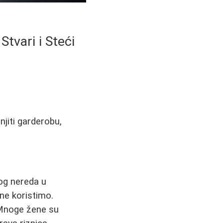
tvari i Steći
njiti garderobu,
og nereda u
ne koristimo.
. Mnoge žene su