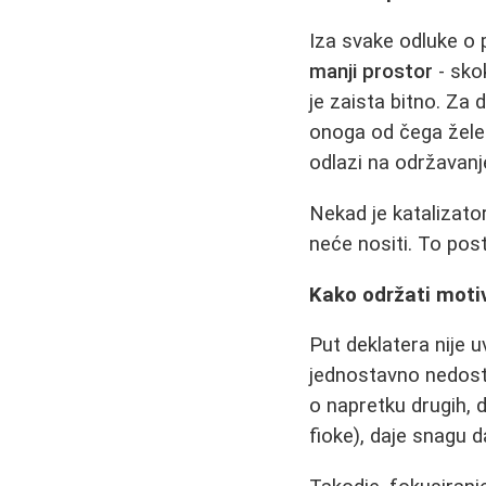
Iza svake odluke o p
manji prostor
- sko
je zaista bitno. Za 
onoga od čega žele 
odlazi na održavanje
Nekad je katalizato
neće nositi. To pos
Kako održati motiv
Put deklatera nije u
jednostavno nedos
o napretku drugih, 
fioke), daje snagu d