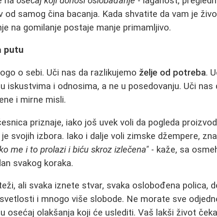
e na
osećaj koji donosi oslobađanje
- laganost, pregled
tiv od samog čina bacanja. Kada shvatite da vam je živ
nje na gomilanje postaje manje primamljivo.
a putu
ogo o sebi. Uči nas da razlikujemo
želje od potreba
. U
u iskustvima i odnosima, a ne u posedovanju. Uči nas 
ne i mirne misli.
esnica priznaje, iako još uvek voli da pogleda proizvod
je svojih izbora. Iako i dalje voli zimske džempere, zna
ko me i to prolazi i biću skroz izlečena"
- kaže, sa osmeh
dan svakog koraka.
teži, ali svaka iznete stvar, svaka oslobođena polica, 
 svetlosti i mnogo više slobode. Ne morate sve odjed
 u osećaj olakšanja koji će uslediti. Vaš lakši život čeka