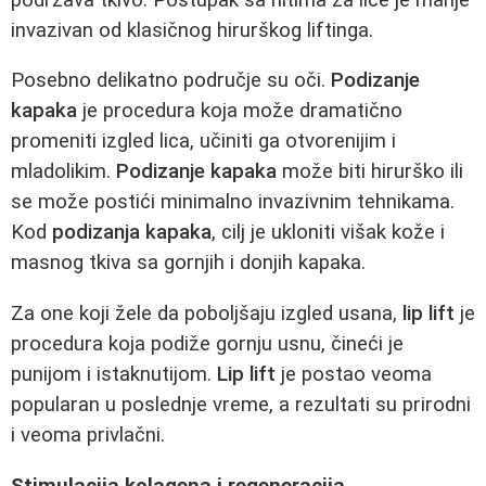
invazivan od klasičnog hirurškog liftinga.
Posebno delikatno područje su oči.
Podizanje
kapaka
je procedura koja može dramatično
promeniti izgled lica, učiniti ga otvorenijim i
mladolikim.
Podizanje kapaka
može biti hirurško ili
se može postići minimalno invazivnim tehnikama.
Kod
podizanja kapaka
, cilj je ukloniti višak kože i
masnog tkiva sa gornjih i donjih kapaka.
Za one koji žele da poboljšaju izgled usana,
lip lift
je
procedura koja podiže gornju usnu, čineći je
punijom i istaknutijom.
Lip lift
je postao veoma
popularan u poslednje vreme, a rezultati su prirodni
i veoma privlačni.
Stimulacija kolagena i regeneracija