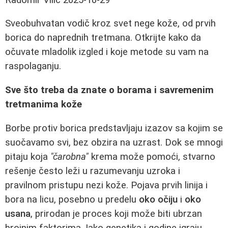
Sveobuhvatan vodič kroz svet nege kože, od prvih
borica do naprednih tretmana. Otkrijte kako da
očuvate mladolik izgled i koje metode su vam na
raspolaganju.
Sve što treba da znate o borama i savremenim
tretmanima kože
Borbe protiv borica predstavljaju izazov sa kojim se
suočavamo svi, bez obzira na uzrast. Dok se mnogi
pitaju koja
"čarobna"
krema može pomoći, stvarno
rešenje često leži u razumevanju uzroka i
pravilnom pristupu nezi kože. Pojava prvih linija i
bora na licu, posebno u predelu
oko očiju
i
oko
usana
, prirodan je proces koji može biti ubrzan
brojnim faktorima. Iako genetika i godine igraju