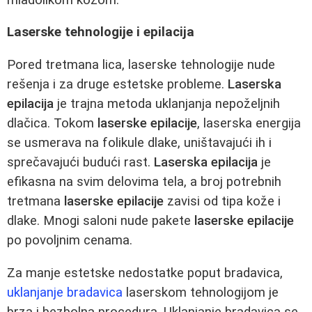
Laserske tehnologije i epilacija
Pored tretmana lica, laserske tehnologije nude
rešenja i za druge estetske probleme.
Laserska
epilacija
je trajna metoda uklanjanja nepoželjnih
dlačica. Tokom
laserske epilacije
, laserska energija
se usmerava na folikule dlake, uništavajući ih i
sprečavajući budući rast.
Laserska epilacija
je
efikasna na svim delovima tela, a broj potrebnih
tretmana
laserske epilacije
zavisi od tipa kože i
dlake. Mnogi saloni nude pakete
laserske epilacije
po povoljnim cenama.
Za manje estetske nedostatke poput bradavica,
uklanjanje bradavica
laserskom tehnologijom je
brza i bezbolna procedura. Uklanjanje bradavica se