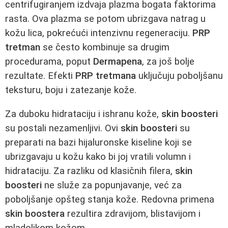
centrifugiranjem izdvaja plazma bogata faktorima
rasta. Ova plazma se potom ubrizgava natrag u
kožu lica, pokrećući intenzivnu regeneraciju.
PRP
tretman
se često kombinuje sa drugim
procedurama, poput
Dermapena
, za još bolje
rezultate. Efekti
PRP tretmana
uključuju poboljšanu
teksturu, boju i zatezanje kože.
Za duboku hidrataciju i ishranu kože,
skin boosteri
su postali nezamenljivi. Ovi
skin boosteri
su
preparati na bazi hijaluronske kiseline koji se
ubrizgavaju u kožu kako bi joj vratili volumn i
hidrataciju. Za razliku od klasičnih filera,
skin
boosteri
ne služe za popunjavanje, već za
poboljšanje opšteg stanja kože. Redovna primena
skin boostera
rezultira zdravijom, blistavijom i
mladolikom kožom.