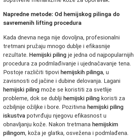
Napredne metode: Od hemijskog pilinga do
savremenih lifting procedura
Kada dnevna nega nije dovoljna, profesionalni
tretmani pružaju mnogo dublje i efikasnije
rezultate.
Hemijski piling
je jedna od najpopularnijih
procedura za podmlađivanje i ujednačavanje tena.
Postoje različiti tipovi
hemijskih pilinga
, u
zavisnosti od jačine i dubine delovanja. Lagani
hemijski piling
može se koristiti za svetlije
probleme, dok se dublji
hemijski piling
koristi za
ozbiljnije ožiljke i bore. Pozitivna
hemijski piling
iskustva
potvrđuju njegovu efikasnost u
obnavljanju kože. Nakon tretmana
hemijskim
pilingom
, koža je glatka, osvežena i podmlađena.