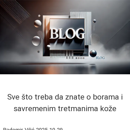
Sve što treba da znate o borama i
savremenim tretmanima kože
Radomir Vilić
2025-10-29