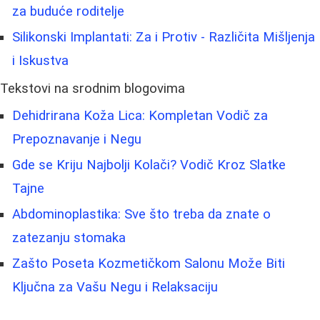
za buduće roditelje
Silikonski Implantati: Za i Protiv - Različita Mišljenja
i Iskustva
Tekstovi na srodnim blogovima
Dehidrirana Koža Lica: Kompletan Vodič za
Prepoznavanje i Negu
Gde se Kriju Najbolji Kolači? Vodič Kroz Slatke
Tajne
Abdominoplastika: Sve što treba da znate o
zatezanju stomaka
Zašto Poseta Kozmetičkom Salonu Može Biti
Ključna za Vašu Negu i Relaksaciju