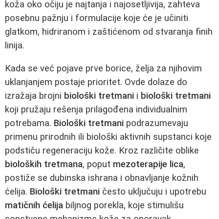
koža oko očiju je najtanja i najosetljivija, zahteva
posebnu pažnju i formulacije koje će je učiniti
glatkom, hidriranom i zaštićenom od stvaranja finih
linija.
Kada se već pojave prve borice, želja za njihovim
uklanjanjem postaje prioritet. Ovde dolaze do
izražaja brojni
biološki tretmani
i
biološki tretmani
koji pružaju rešenja prilagođena individualnim
potrebama.
Biološki tretmani
podrazumevaju
primenu prirodnih ili biološki aktivnih supstanci koje
podstiču regeneraciju kože. Kroz različite oblike
bioloških tretmana
, poput
mezoterapije lica
,
postiže se dubinska ishrana i obnavljanje kožnih
ćelija.
Biološki tretmani
često uključuju i upotrebu
matičnih ćelija
biljnog porekla, koje stimulišu
sopstvene mehanizme kože za oporavak.