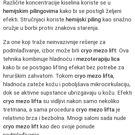
Različite koncentracije kiselina koriste se u
hemijskim pilingovima
kako bi se postigli željeni
efekti. Stručnjaci koriste
hemijski piling
kao snažno
oružje u borbi protiv znakova starenja.
Za one koji traže neinvazivnije rešenje za
podmlađivanje, izbor može biti
cryo mezo lift
. Ova
tehnika kombinuje hladnoću i
mezoterapiju lica
kako bi se postigao lifting efekat bez potrebe za
hirurškim zahvatom. Tokom
cryo mezo lifta
,
hladnoća zateže kožu i poboljšava mikrocirkulaciju,
dok se aktivne supstance ubrizgavaju u kožu. Efekti
cryo mezo lifta
su vidljivi nakon samo nekoliko
tretmana, a sama procedura
cryo mezo lifta
je
relativno brza i bezbolna. Mnogi saloni sada nude
cryo mezo lift
kao deo svoje ponude
podmlađivanja.