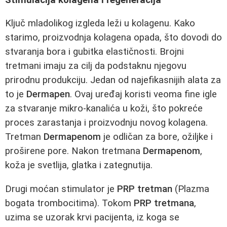
Ključ mladolikog izgleda leži u kolagenu. Kako
starimo, proizvodnja kolagena opada, što dovodi do
stvaranja bora i gubitka elastičnosti. Brojni
tretmani imaju za cilj da podstaknu njegovu
prirodnu produkciju. Jedan od najefikasnijih alata za
to je
Dermapen
. Ovaj uređaj koristi veoma fine igle
za stvaranje mikro-kanalića u koži, što pokreće
proces zarastanja i proizvodnju novog kolagena.
Tretman
Dermapenom
je odličan za bore, ožiljke i
proširene pore. Nakon tretmana
Dermapenom
,
koža je svetlija, glatka i zategnutija.
Drugi moćan stimulator je
PRP tretman
(Plazma
bogata trombocitima). Tokom
PRP tretmana
,
uzima se uzorak krvi pacijenta, iz koga se