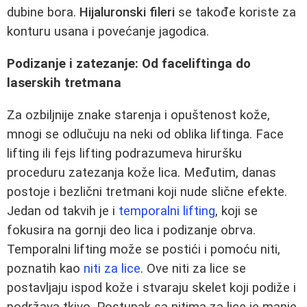
dubine bora.
Hijaluronski fileri
se takođe koriste za
konturu usana i povećanje jagodica.
Podizanje i zatezanje: Od faceliftinga do
laserskih tretmana
Za ozbiljnije znake starenja i opuštenost kože,
mnogi se odlučuju na neki od oblika liftinga. Face
lifting ili fejs lifting podrazumeva hiruršku
proceduru zatezanja kože lica. Međutim, danas
postoje i bezlični tretmani koji nude slične efekte.
Jedan od takvih je i
temporalni lifting
, koji se
fokusira na gornji deo lica i podizanje obrva.
Temporalni lifting može se postići i pomoću niti,
poznatih kao
niti za lice
. Ove niti za lice se
postavljaju ispod kože i stvaraju skelet koji podiže i
podržava tkivo. Postupak sa nitima za lice je manje