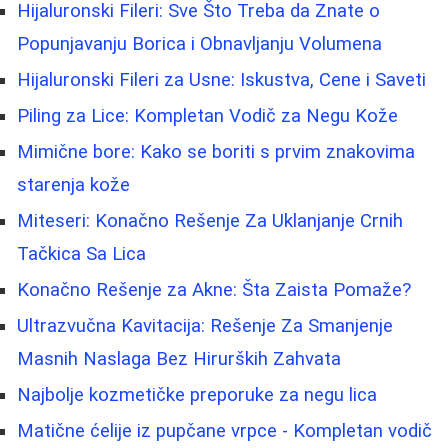
Hijaluronski Fileri: Sve Što Treba da Znate o
Popunjavanju Borica i Obnavljanju Volumena
Hijaluronski Fileri za Usne: Iskustva, Cene i Saveti
Piling za Lice: Kompletan Vodič za Negu Kože
Mimične bore: Kako se boriti s prvim znakovima
starenja kože
Miteseri: Konačno Rešenje Za Uklanjanje Crnih
Tačkica Sa Lica
Konačno Rešenje za Akne: Šta Zaista Pomaže?
Ultrazvučna Kavitacija: Rešenje Za Smanjenje
Masnih Naslaga Bez Hirurških Zahvata
Najbolje kozmetičke preporuke za negu lica
Matične ćelije iz pupčane vrpce - Kompletan vodič