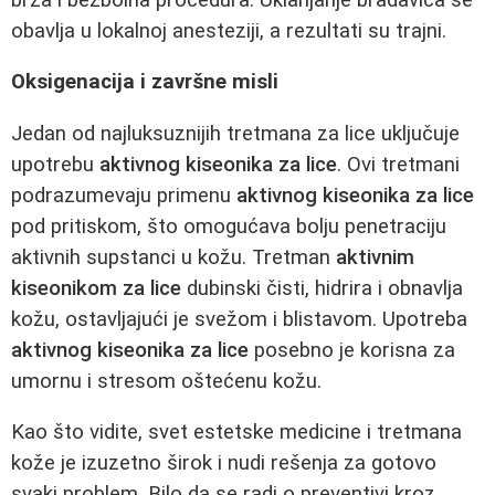
obavlja u lokalnoj anesteziji, a rezultati su trajni.
Oksigenacija i završne misli
Jedan od najluksuznijih tretmana za lice uključuje
upotrebu
aktivnog kiseonika za lice
. Ovi tretmani
podrazumevaju primenu
aktivnog kiseonika za lice
pod pritiskom, što omogućava bolju penetraciju
aktivnih supstanci u kožu. Tretman
aktivnim
kiseonikom za lice
dubinski čisti, hidrira i obnavlja
kožu, ostavljajući je svežom i blistavom. Upotreba
aktivnog kiseonika za lice
posebno je korisna za
umornu i stresom oštećenu kožu.
Kao što vidite, svet estetske medicine i tretmana
kože je izuzetno širok i nudi rešenja za gotovo
svaki problem. Bilo da se radi o preventivi kroz