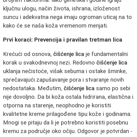
ključnu ulogu, način života, ishrana, izloženost
suncu i adekvatna nega imaju ogroman uticaj na to
kako će se naša koža vremenom menjati.
Prvi koraci: Prevencija i pravilan tretman lica
Krećući od osnova,
čišćenje lica
je fundamentalni
korak u svakodnevnoj nezi. Redovno
čišćenje lica
uklanja nečistoće, višak sebuma i ostake šminke,
sprečavajući zapušavanje pora i stvaranje novih
nedostataka. Međutim,
čišćenje lica
samo po sebi
nije dovoljno. Da bi koža ostala hidrirana, elastična i
otporna na starenje, neophodno je koristiti
kvalitetne kreme prilagođene tipu kože i godinama.
Mnogi se pitaju da li je potrebno koristiti posebnu
kremu za područje oko očiju. Odgovor je potvrdan -