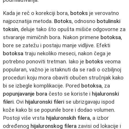
Kada je reč o korekciji bora,
botoks
je verovatno
najpoznatija metoda.
Botoks
, odnosno
botulinski
toksin
, deluje tako što opušta mišiće odgovorne za
stvaranje mimičnih bora. Nakon primene
botoksa
,
bore se zatežu i postaju manje vidljive. Efekti
botoksa
traju nekoliko meseci, nakon čega je
potrebno ponoviti tretman. Iako je
botoks
veoma
popularan, važno je istaknuti da se radi o ozbiljnoj
proceduri koju mora obaviti obučen stručnjak kako
bi se izbegle komplikacije. Pored
botoksa
, za
popunjavanje bora
često se koriste i
hijaluronski
fileri
. Ovi
hijaluronski fileri
se ubrizgavaju ispod
kože kako bi se popunile bore i dodao volumen.
Postoji više vrsta
hijaluronskih filera
, a izbor
određenog
hijaluronskog filera
zavisi od lokacije i