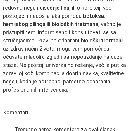
redovnu negu i
čišćenje lica
, ili o korekciji već
postojećih nedostataka pomoću
botoksa
,
hemijskog pilinga
ili
bioloških tretmana
, važno je
pristupiti temi informisano i konsultovati se sa
stručnjacima. Pravilno odabrani
biološki tretmani
,
uz zdrav način života, mogu vam pomoći da
očuvate mladolik izgled i samopouzdanje na duže
staze. Ne postoji univerzalno rešenje, već je put ka
zdravijoj koži kombinacija dobrih navika, kvalitetne
nege i, kada je potrebno, pametno odabranih
profesionalnih intervencija.
Komentari
Trenutno nema komentara za ovaj članak.