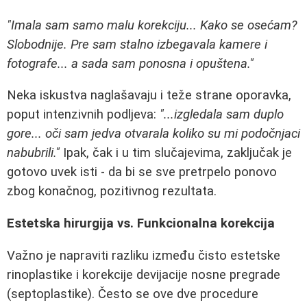
"Imala sam samo malu korekciju... Kako se osećam?
Slobodnije. Pre sam stalno izbegavala kamere i
fotografe... a sada sam ponosna i opuštena."
Neka iskustva naglašavaju i teže strane oporavka,
poput intenzivnih podljeva:
"...izgledala sam duplo
gore... oči sam jedva otvarala koliko su mi podočnjaci
nabubrili."
Ipak, čak i u tim slučajevima, zaključak je
gotovo uvek isti - da bi se sve pretrpelo ponovo
zbog konačnog, pozitivnog rezultata.
Estetska hirurgija vs. Funkcionalna korekcija
Važno je napraviti razliku između čisto estetske
rinoplastike i korekcije devijacije nosne pregrade
(septoplastike). Često se ove dve procedure