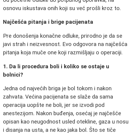
osnovu iskustava onih koji su već prošli kroz to.
Najčešća pitanja i brige pacijenata
Pre donošenja konačne odluke, prirodno je da se
javi strah i neizvesnost. Evo odgovora na najčešća
pitanja koja muče one koji razmišljaju o operaciji.
1. Da li procedura boli i koliko se ostaje u
bolnici?
Jedna od najvećih briga je bol tokom i nakon
zahvata. Većina pacijenata se slaže da sama
operacija uopšte ne boli, jer se izvodi pod
anestezijom. Nakon buđenja, osećaj je najčešće
opisan kao neugodnost usled otekline, gaza u nosu
i disanja na usta, a ne kao jaka bol. Što se tiče