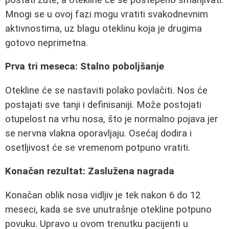
Mnogi se u ovoj fazi mogu vratiti svakodnevnim
aktivnostima, uz blagu oteklinu koja je drugima
gotovo neprimetna.
Prva tri meseca: Stalno poboljšanje
Otekline će se nastaviti polako povlačiti. Nos će
postajati sve tanji i definisaniji. Može postojati
otupelost na vrhu nosa, što je normalno pojava jer
se nervna vlakna oporavljaju. Osećaj dodira i
osetljivost će se vremenom potpuno vratiti.
Konačan rezultat: Zaslužena nagrada
Konačan oblik nosa vidljiv je tek nakon 6 do 12
meseci, kada se sve unutrašnje otekline potpuno
povuku. Upravo u ovom trenutku pacijenti u