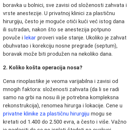
boravka u bolnici, sve zavisi od složenosti zahvata i
vrste anestezije. U privatnoj klinici za plastičnu
hirurgiju, često je moguće otići kući već istog dana
ili sutradan, nakon što se anestezija potpuno
povuče i
lekar
proveri vaše stanje. Ukoliko je zahvat
obuhvatao i korekciju nosne pregrade (septum),
boravak može biti produžen na nekoliko dana.
2. Koliko košta operacija nosa?
Cena rinoplastike je veoma varijabilna i zavisi od
mnogih faktora: složenosti zahvata (da li se radi
samo na grbi na nosu ili je potrebna kompleksna
rekonstrukcija), renomea hirurga i lokacije. Cene u
privatne klinike za plastičnu hirurgiju
mogu se
kretati od 1.400 do 2.500 evra, a često i više. Važno
je naglasiti da se ne isplati štedeti na ovakvoj