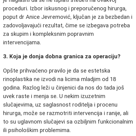
proceduri. Izbor iskusnog i preporučenog hirurga,
poput dr Anice Jevremović, ključan je za bezbedan i
zadovoljavajući rezultat, čime se izbegava potreba
za skupim i kompleksnim popravnim
intervencijama.
3. Koja je donja dobna granica za operaciju?
Opšte prihvaćeno pravilo je da se estetska
rinoplastika ne izvodi na licima mladjim od 18
godina. Razlog leži u činjenici da nos do tada još
uvek raste i menja se. U nekim izuzetnim
slučajevima, uz saglasnost roditelja i procenu
hirurga, može se razmotriti intervencija i ranije, ali
to su uglavnom slučajevi sa ozbiljnim funkcionalnim
ili psihološkim problemima.