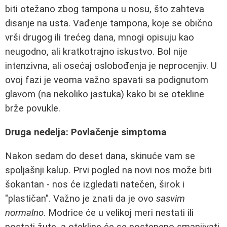
biti otežano zbog tampona u nosu, što zahteva
disanje na usta. Vađenje tampona, koje se obično
vrši drugog ili trećeg dana, mnogi opisuju kao
neugodno, ali kratkotrajno iskustvo. Bol nije
intenzivna, ali osećaj oslobođenja je neprocenjiv. U
ovoj fazi je veoma važno spavati sa podignutom
glavom (na nekoliko jastuka) kako bi se otekline
brže povukle.
Druga nedelja: Povlačenje simptoma
Nakon sedam do deset dana, skinuće vam se
spoljašnji kalup. Prvi pogled na novi nos može biti
šokantan - nos će izgledati natečen, širok i
"plastičan". Važno je znati da je ovo
sasvim
normalno
. Modrice će u velikoj meri nestati ili
postati žute, a otekline će se postepeno smanjivati.