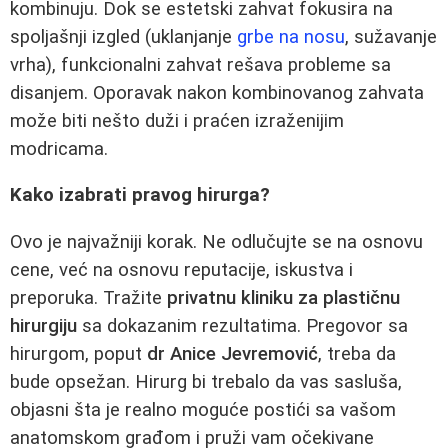
kombinuju. Dok se estetski zahvat fokusira na
spoljašnji izgled (uklanjanje
grbe na nosu
, sužavanje
vrha), funkcionalni zahvat rešava probleme sa
disanjem. Oporavak nakon kombinovanog zahvata
može biti nešto duži i praćen izraženijim
modricama.
Kako izabrati pravog hirurga?
Ovo je najvažniji korak. Ne odlučujte se na osnovu
cene, već na osnovu reputacije, iskustva i
preporuka. Tražite
privatnu kliniku za plastičnu
hirurgiju
sa dokazanim rezultatima. Pregovor sa
hirurgom, poput
dr Anice Jevremović
, treba da
bude opsežan. Hirurg bi trebalo da vas sasluša,
objasni šta je realno moguće postići sa vašom
anatomskom građom i pruži vam očekivane