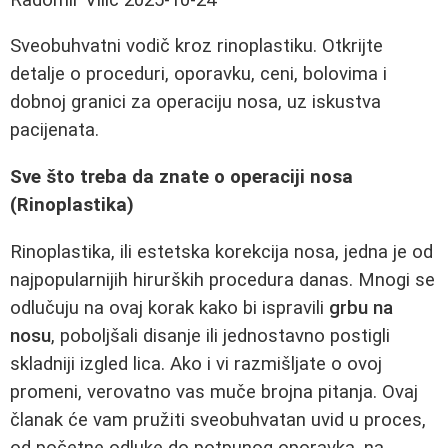
Sveobuhvatni vodič kroz rinoplastiku. Otkrijte
detalje o proceduri, oporavku, ceni, bolovima i
dobnoj granici za operaciju nosa, uz iskustva
pacijenata.
Sve što treba da znate o operaciji nosa
(Rinoplastika)
Rinoplastika, ili estetska korekcija nosa, jedna je od
najpopularnijih hirurških procedura danas. Mnogi se
odlučuju na ovaj korak kako bi ispravili
grbu na
nosu
, poboljšali disanje ili jednostavno postigli
skladniji izgled lica. Ako i vi razmišljate o ovoj
promeni, verovatno vas muče brojna pitanja. Ovaj
članak će vam pružiti sveobuhvatan uvid u proces,
od početne odluke do potpunog oporavka, na