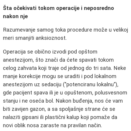
Šta očekivati tokom operacije i neposredno
nakon nje
Razumevanje samog toka procedure može u velikoj
meri smanjiti anksioznost.
Operacija se obično izvodi pod opštom
anestezijom, što znači da ćete spavati tokom
celog zahvata koji traje od jednog do tri sata. Neke
manje korekcije mogu se uraditi i pod lokalnom
anestezijom uz sedaciju ("potenciranu lokalnu"),
gde pacijent spava ili je u opuštenom, polusvesnom
stanju i ne oseća bol. Nakon buđenja, nos će vam
biti zavijen gazon, a sa spoljašnje strane će se
nalaziti gipsani ili plastični kalup koji pomaže da
novi oblik nosa zaraste na pravilan način.