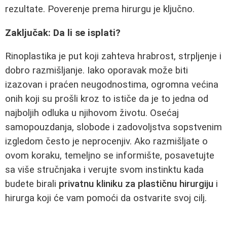
rezultate. Poverenje prema hirurgu je ključno.
Zaključak: Da li se isplati?
Rinoplastika je put koji zahteva hrabrost, strpljenje i
dobro razmišljanje. Iako oporavak može biti
izazovan i praćen neugodnostima, ogromna većina
onih koji su prošli kroz to ističe da je to jedna od
najboljih odluka u njihovom životu. Osećaj
samopouzdanja, slobode i zadovoljstva sopstvenim
izgledom često je neprocenjiv. Ako razmišljate o
ovom koraku, temeljno se informište, posavetujte
sa više stručnjaka i verujte svom instinktu kada
budete birali
privatnu kliniku za plastičnu hirurgiju
i
hirurga koji će vam pomoći da ostvarite svoj cilj.