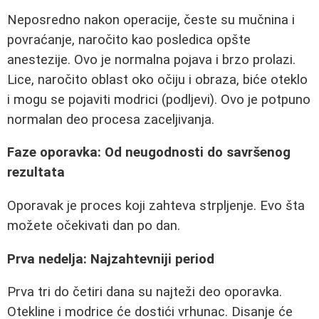
Neposredno nakon operacije, česte su mučnina i
povraćanje, naročito kao posledica opšte
anestezije. Ovo je normalna pojava i brzo prolazi.
Lice, naročito oblast oko očiju i obraza, biće oteklo
i mogu se pojaviti modrici (podljevi). Ovo je potpuno
normalan deo procesa zaceljivanja.
Faze oporavka: Od neugodnosti do savršenog
rezultata
Oporavak je proces koji zahteva strpljenje. Evo šta
možete očekivati dan po dan.
Prva nedelja: Najzahtevniji period
Prva tri do četiri dana su najteži deo oporavka.
Otekline i modrice će dostići vrhunac. Disanje će