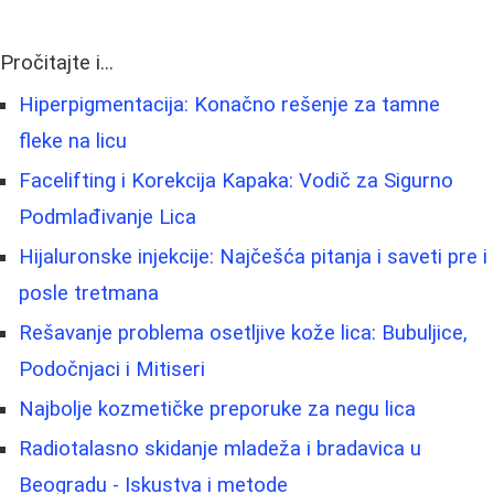
Pročitajte i...
Hiperpigmentacija: Konačno rešenje za tamne
fleke na licu
Facelifting i Korekcija Kapaka: Vodič za Sigurno
Podmlađivanje Lica
Hijaluronske injekcije: Najčešća pitanja i saveti pre i
posle tretmana
Rešavanje problema osetljive kože lica: Bubuljice,
Podočnjaci i Mitiseri
Najbolje kozmetičke preporuke za negu lica
Radiotalasno skidanje mladeža i bradavica u
Beogradu - Iskustva i metode