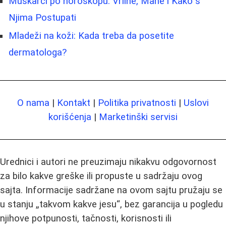
Muškarci po horoskopu: Vrline, Mane i Kako s
Njima Postupati
Mladeži na koži: Kada treba da posetite
dermatologa?
O nama
|
Kontakt
|
Politika privatnosti
|
Uslovi
korišćenja
|
Marketinški servisi
Urednici i autori ne preuzimaju nikakvu odgovornost
za bilo kakve greške ili propuste u sadržaju ovog
sajta. Informacije sadržane na ovom sajtu pružaju se
u stanju „takvom kakve jesu“, bez garancija u pogledu
njihove potpunosti, tačnosti, korisnosti ili