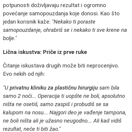
potpunosti doživljavaju rezultat i ogromno
povećanje samopouzdanja koje donosi. Kao što
jedan korisnik kaže:
"Nekako ti poraste
samopouzdanje, ohrabriš se i nekako ti sve krene na
bolje."
Lična iskustva: Priče iz prve ruke
Čitanje iskustava drugih može biti neprocenjivo.
Evo nekih od njih:
"U
privatnu kliniku za plastičnu hirurgiju
sam bila
samo 2 noći... Operacija ti uopšte ne boli, apsolutno
ništa ne osetiš, samo zaspiš i probudiš se sa
kalupom na nosu... Najgori deo je vađenje tampona,
ne boli ništa ali je užasno neugodno... Ali kad vidiš
rezultat, neće ti biti žao."