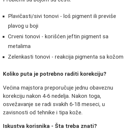
Plavičasti/sivi tonovi - loš pigment ili previše
plavog u boji
Crveni tonovi - korišćen jeftin pigment sa
metalima
Zelenkasti tonovi - reakcija pigmenta sa kožom
Koliko puta je potrebno raditi korekciju?
Većina majstora preporučuje jednu obaveznu
korekciju nakon 4-6 nedelja. Nakon toga,
osvežavanje se radi svakih 6-18 meseci, u
zavisnosti od tehnike i tipa kože.
Iskustva korisnika - Šta treba znati?