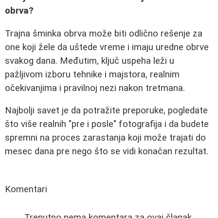
obrva?
Trajna šminka obrva može biti odlično rešenje za
one koji žele da uštede vreme i imaju uredne obrve
svakog dana. Međutim, ključ uspeha leži u
pažljivom izboru tehnike i majstora, realnim
očekivanjima i pravilnoj nezi nakon tretmana.
Najbolji savet je da potražite preporuke, pogledate
što više realnih "pre i posle" fotografija i da budete
spremni na proces zarastanja koji može trajati do
mesec dana pre nego što se vidi konačan rezultat.
Komentari
Trenutno nema komentara za ovaj članak.