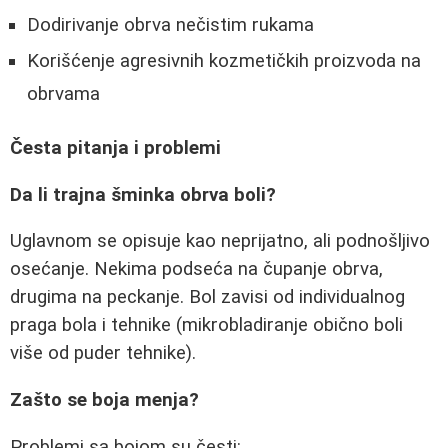
Dodirivanje obrva nečistim rukama
Korišćenje agresivnih kozmetičkih proizvoda na
obrvama
Česta pitanja i problemi
Da li trajna šminka obrva boli?
Uglavnom se opisuje kao neprijatno, ali podnošljivo
osećanje. Nekima podseća na čupanje obrva,
drugima na peckanje. Bol zavisi od individualnog
praga bola i tehnike (mikrobladiranje obično boli
više od puder tehnike).
Zašto se boja menja?
Problemi sa bojom su česti: