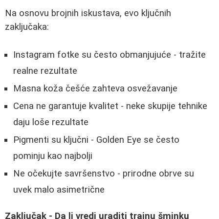
Na osnovu brojnih iskustava, evo ključnih
zaključaka:
Instagram fotke su često obmanjujuće - tražite
realne rezultate
Masna koža češće zahteva osvežavanje
Cena ne garantuje kvalitet - neke skupije tehnike
daju loše rezultate
Pigmenti su ključni - Golden Eye se često
pominju kao najbolji
Ne očekujte savršenstvo - prirodne obrve su
uvek malo asimetrične
Zaključak - Da li vredi uraditi trajnu šminku