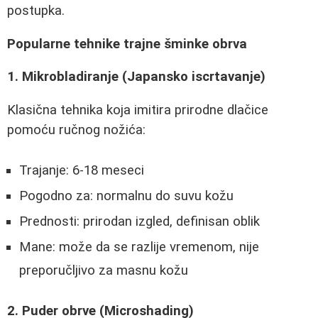
postupka.
Popularne tehnike trajne šminke obrva
1. Mikrobladiranje (Japansko iscrtavanje)
Klasična tehnika koja imitira prirodne dlačice
pomoću ručnog nožića:
Trajanje: 6-18 meseci
Pogodno za: normalnu do suvu kožu
Prednosti: prirodan izgled, definisan oblik
Mane: može da se razlije vremenom, nije
preporučljivo za masnu kožu
2. Puder obrve (Microshading)