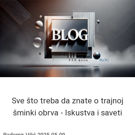
Sve što treba da znate o trajnoj
šminki obrva - Iskustva i saveti
Radomir Vilić
2025-05-09