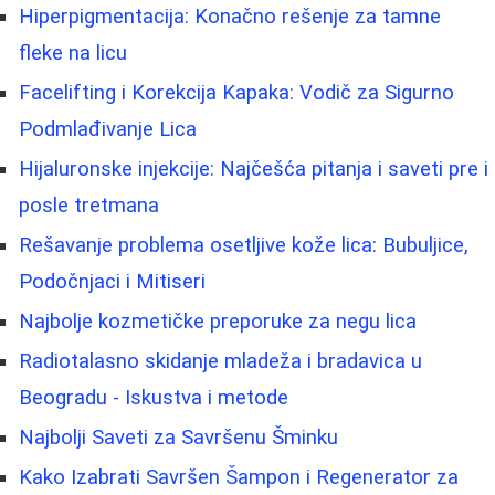
Hiperpigmentacija: Konačno rešenje za tamne
fleke na licu
Facelifting i Korekcija Kapaka: Vodič za Sigurno
Podmlađivanje Lica
Hijaluronske injekcije: Najčešća pitanja i saveti pre i
posle tretmana
Rešavanje problema osetljive kože lica: Bubuljice,
Podočnjaci i Mitiseri
Najbolje kozmetičke preporuke za negu lica
Radiotalasno skidanje mladeža i bradavica u
Beogradu - Iskustva i metode
Najbolji Saveti za Savršenu Šminku
Kako Izabrati Savršen Šampon i Regenerator za