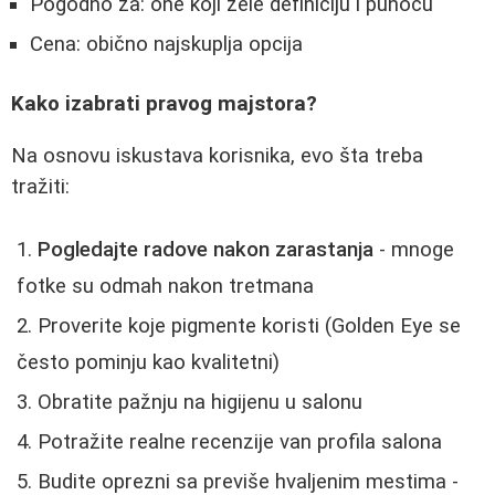
Pogodno za: one koji žele definiciju i punoću
Cena: obično najskuplja opcija
Kako izabrati pravog majstora?
Na osnovu iskustava korisnika, evo šta treba
tražiti:
Pogledajte radove nakon zarastanja
- mnoge
fotke su odmah nakon tretmana
Proverite koje pigmente koristi (Golden Eye se
često pominju kao kvalitetni)
Obratite pažnju na higijenu u salonu
Potražite realne recenzije van profila salona
Budite oprezni sa previše hvaljenim mestima -