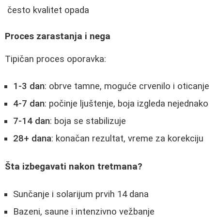
često kvalitet opada
Proces zarastanja i nega
Tipičan proces oporavka:
1-3 dan
: obrve tamne, moguće crvenilo i oticanje
4-7 dan
: počinje ljuštenje, boja izgleda nejednako
7-14 dan
: boja se stabilizuje
28+ dana
: konačan rezultat, vreme za korekciju
Šta izbegavati nakon tretmana?
Sunčanje i solarijum prvih 14 dana
Bazeni, saune i intenzivno vežbanje