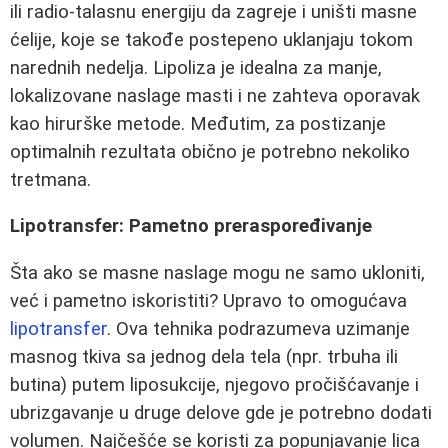
ili radio-talasnu energiju da zagreje i uništi masne
ćelije, koje se takođe postepeno uklanjaju tokom
narednih nedelja. Lipoliza je idealna za manje,
lokalizovane naslage masti i ne zahteva oporavak
kao hirurške metode. Međutim, za postizanje
optimalnih rezultata obično je potrebno nekoliko
tretmana.
Lipotransfer: Pametno preraspoređivanje
Šta ako se masne naslage mogu ne samo ukloniti,
već i pametno iskoristiti? Upravo to omogućava
lipotransfer
. Ova tehnika podrazumeva uzimanje
masnog tkiva sa jednog dela tela (npr. trbuha ili
butina) putem liposukcije, njegovo pročišćavanje i
ubrizgavanje u druge delove gde je potrebno dodati
volumen. Najčešće se koristi za popunjavanje lica