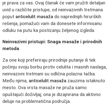
je prava za vas. Ovaj članak će vam pružiti detaljan
uvid u različite pristupe, od neinvazivnih tretmana
poput
anticelulit masaža
do naprednijih hirurških
rešenja, pomažući vam da donesete informisanu
odluku na putu ka postizanju željenog izgleda.
Neinvazivni pristupi: Snaga masaže i prirodnih
metoda
Za one koji preferiraju prirodnije putanje ili tek
počinju svoju borbu protiv celulita i masnih naslaga,
neinvazivni tretmani su odlična polazna tačka.
Među njima,
anticelulit masaža
zauzima istaknuto
mesto. Ova vrsta masaže ne pruža samo
opuštajući doživljaj; ona je dizajnirana da aktivno
deluje na problematična područja.