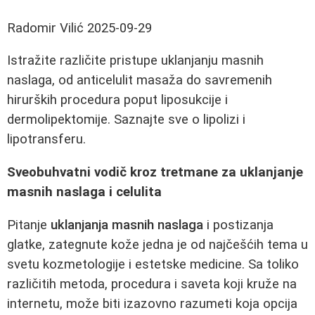
Radomir Vilić
2025-09-29
Istražite različite pristupe uklanjanju masnih
naslaga, od anticelulit masaža do savremenih
hirurških procedura poput liposukcije i
dermolipektomije. Saznajte sve o lipolizi i
lipotransferu.
Sveobuhvatni vodič kroz tretmane za uklanjanje
masnih naslaga i celulita
Pitanje
uklanjanja masnih naslaga
i postizanja
glatke, zategnute kože jedna je od najčešćih tema u
svetu kozmetologije i estetske medicine. Sa toliko
različitih metoda, procedura i saveta koji kruže na
internetu, može biti izazovno razumeti koja opcija