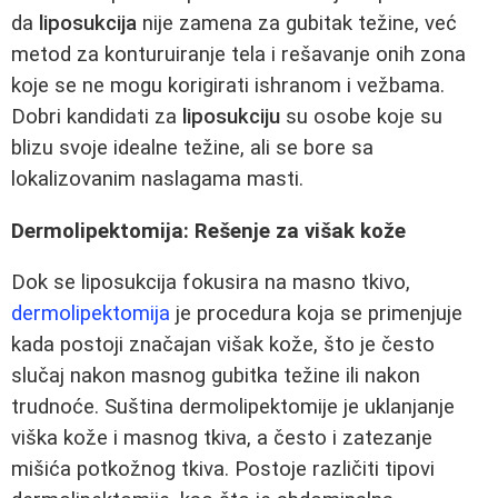
da
liposukcija
nije zamena za gubitak težine, već
metod za konturuiranje tela i rešavanje onih zona
koje se ne mogu korigirati ishranom i vežbama.
Dobri kandidati za
liposukciju
su osobe koje su
blizu svoje idealne težine, ali se bore sa
lokalizovanim naslagama masti.
Dermolipektomija: Rešenje za višak kože
Dok se liposukcija fokusira na masno tkivo,
dermolipektomija
je procedura koja se primenjuje
kada postoji značajan višak kože, što je često
slučaj nakon masnog gubitka težine ili nakon
trudnoće. Suština dermolipektomije je uklanjanje
viška kože i masnog tkiva, a često i zatezanje
mišića potkožnog tkiva. Postoje različiti tipovi