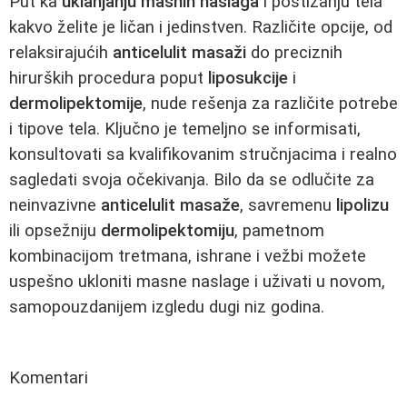
Put ka
uklanjanju masnih naslaga
i postizanju tela
kakvo želite je ličan i jedinstven. Različite opcije, od
relaksirajućih
anticelulit masaži
do preciznih
hirurških procedura poput
liposukcije
i
dermolipektomije
, nude rešenja za različite potrebe
i tipove tela. Ključno je temeljno se informisati,
konsultovati sa kvalifikovanim stručnjacima i realno
sagledati svoja očekivanja. Bilo da se odlučite za
neinvazivne
anticelulit masaže
, savremenu
lipolizu
ili opsežniju
dermolipektomiju
, pametnom
kombinacijom tretmana, ishrane i vežbi možete
uspešno ukloniti masne naslage i uživati u novom,
samopouzdanijem izgledu dugi niz godina.
Komentari