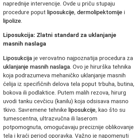
naprednije intervencije. Ovde u priču stupaju
procedure poput
liposukcije
,
dermolipektomije
i
lipolize
.
Liposukcija: Zlatni standard za uklanjanje
masnih naslaga
Liposukcija
je verovatno najpoznatija procedura za
uklanjanje masnih naslaga
. Ovo je hirurška tehnika
koja podrazumeva mehaničko uklanjanje masnih
ćelija iz specifičnih delova tela poput trbuha, butina,
bokova ili podlaktice. Putem malih rezova, hirurg
uvodi tanku cevčicu (kanilu) koja odsisava masno
tkivo. Savremene tehnike
liposukcije
, kao što su
tumescentna, ultrazvučna ili laserom
potpomognuta, omogućavaju preciznije oblikovanje
tela i kraći period oporavka. Važno je napomenuti