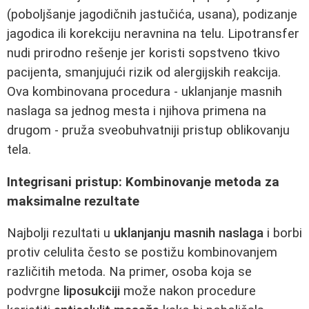
(poboljšanje jagodičnih jastučića, usana), podizanje
jagodica ili korekciju neravnina na telu. Lipotransfer
nudi prirodno rešenje jer koristi sopstveno tkivo
pacijenta, smanjujući rizik od alergijskih reakcija.
Ova kombinovana procedura - uklanjanje masnih
naslaga sa jednog mesta i njihova primena na
drugom - pruža sveobuhvatniji pristup oblikovanju
tela.
Integrisani pristup: Kombinovanje metoda za
maksimalne rezultate
Najbolji rezultati u
uklanjanju masnih naslaga
i borbi
protiv celulita često se postižu kombinovanjem
različitih metoda. Na primer, osoba koja se
podvrgne
liposukciji
može nakon procedure