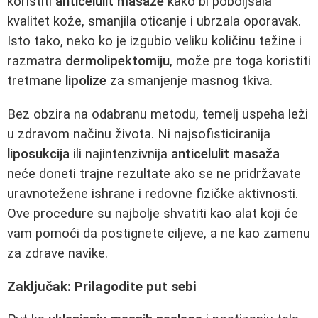
koristiti
anticelulit masaže
kako bi poboljšala
kvalitet kože, smanjila oticanje i ubrzala oporavak.
Isto tako, neko ko je izgubio veliku količinu težine i
razmatra
dermolipektomiju
, može pre toga koristiti
tretmane
lipolize
za smanjenje masnog tkiva.
Bez obzira na odabranu metodu, temelj uspeha leži
u zdravom načinu života. Ni najsofisticiranija
liposukcija
ili najintenzivnija
anticelulit masaža
neće doneti trajne rezultate ako se ne pridržavate
uravnotežene ishrane i redovne fizičke aktivnosti.
Ove procedure su najbolje shvatiti kao alat koji će
vam pomoći da postignete ciljeve, a ne kao zamenu
za zdrave navike.
Zaključak: Prilagodite put sebi