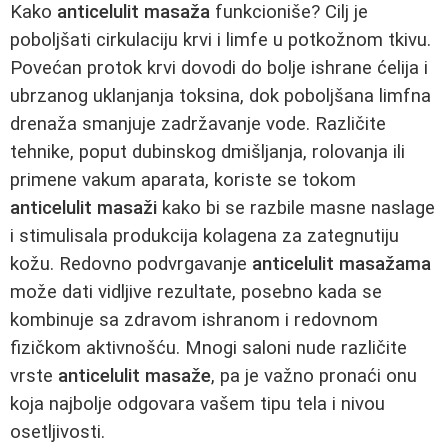
Kako
anticelulit masaža
funkcioniše? Cilj je
poboljšati cirkulaciju krvi i limfe u potkožnom tkivu.
Povećan protok krvi dovodi do bolje ishrane ćelija i
ubrzanog uklanjanja toksina, dok poboljšana limfna
drenaža smanjuje zadržavanje vode. Različite
tehnike, poput dubinskog dmišljanja, rolovanja ili
primene vakum aparata, koriste se tokom
anticelulit masaži
kako bi se razbile masne naslage
i stimulisala produkcija kolagena za zategnutiju
kožu. Redovno podvrgavanje
anticelulit masažama
može dati vidljive rezultate, posebno kada se
kombinuje sa zdravom ishranom i redovnom
fizičkom aktivnošću. Mnogi saloni nude različite
vrste
anticelulit masaže
, pa je važno pronaći onu
koja najbolje odgovara vašem tipu tela i nivou
osetljivosti.