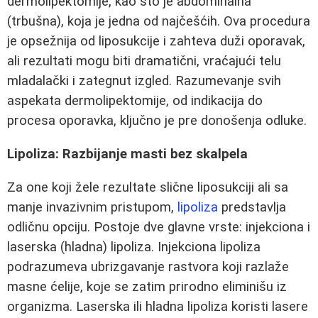
dermolipektomije, kao što je abdominalna
(trbušna), koja je jedna od najčešćih. Ova procedura
je opsežnija od liposukcije i zahteva duži oporavak,
ali rezultati mogu biti dramatični, vraćajući telu
mladalački i zategnut izgled. Razumevanje svih
aspekata dermolipektomije, od indikacija do
procesa oporavka, ključno je pre donošenja odluke.
Lipoliza: Razbijanje masti bez skalpela
Za one koji žele rezultate slične liposukciji ali sa
manje invazivnim pristupom,
lipoliza
predstavlja
odličnu opciju. Postoje dve glavne vrste: injekciona i
laserska (hladna) lipoliza. Injekciona lipoliza
podrazumeva ubrizgavanje rastvora koji razlaže
masne ćelije, koje se zatim prirodno eliminišu iz
organizma. Laserska ili hladna lipoliza koristi lasere