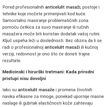
Pored profesionalnih
anticelulit masaži
, postoje i
tehnike koje možete primenjivati kod kuće.
Samostalno masiranje problematičnih zona
pomoću ćetkica za suvo masiranje ili ručnih
masažera može biti koristan dodatak vašoj rutini.
Ključ uspeha leži u doslednosti. Bez obzira da li se
radi o profesionalnoj
anticelulit masaži
ili kućnoj
verziji, redovnost je ono što će doneti trajne
rezultate.
Medicinski i hirurški tretmani: Kada prirodni
pristupi nisu dovoljni
Iako su
anticelulit masaže
i promena životnih
navika efikasne za mnoge, ponekad upornije masne
naslage ili gubitak elastičnosti kože zahtevaju