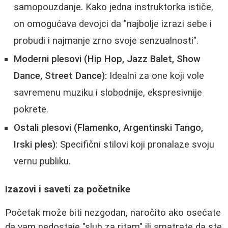
samopouzdanje. Kako jedna instruktorka ističe,
on omogućava devojci da "najbolje izrazi sebe i
probudi i najmanje zrnо svoje senzualnosti".
Moderni plesovi (Hip Hop, Jazz Balet, Show
Dance, Street Dance):
Idealni za one koji vole
savremenu muziku i slobodnije, ekspresivnije
pokrete.
Ostali plesovi (Flamenko, Argentinski Tango,
Irski ples):
Specifični stilovi koji pronalaze svoju
vernu publiku.
Izazovi i saveti za početnike
Početak može biti nezgodan, naročito ako osećate
da vam nedostaje "sluh za ritam" ili smatrate da ste