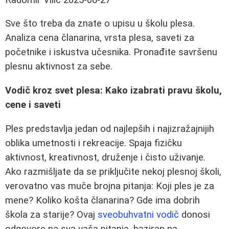
Sve što treba da znate o upisu u školu plesa.
Analiza cena članarina, vrsta plesa, saveti za
početnike i iskustva učesnika. Pronađite savršenu
plesnu aktivnost za sebe.
Vodič kroz svet plesa: Kako izabrati pravu školu,
cene i saveti
Ples predstavlja jedan od najlepših i najizražajnijih
oblika umetnosti i rekreacije. Spaja fizičku
aktivnost, kreativnost, druženje i čisto uživanje.
Ako razmišljate da se priključite nekoj plesnoj školi,
verovatno vas muče brojna pitanja: Koji ples je za
mene? Koliko košta članarina? Gde ima dobrih
škola za starije? Ovaj
sveobuhvatni vodič
donosi
odgovore na sva vaša pitanja, baziran na