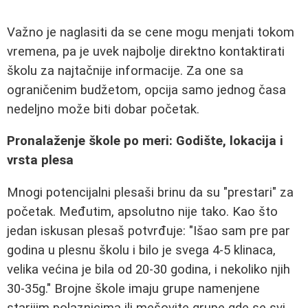
Važno je naglasiti da se cene mogu menjati tokom
vremena, pa je uvek najbolje direktno kontaktirati
školu za najtačnije informacije. Za one sa
ograničenim budžetom, opcija samo jednog časa
nedeljno može biti dobar početak.
Pronalaženje škole po meri: Godište, lokacija i
vrsta plesa
Mnogi potencijalni plesaši brinu da su "prestari" za
početak. Međutim, apsolutno nije tako. Kao što
jedan iskusan plesaš potvrđuje: "Išao sam pre par
godina u plesnu školu i bilo je svega 4-5 klinaca,
velika većina je bila od 20-30 godina, i nekoliko njih
30-35g." Brojne škole imaju grupe namenjene
starijim polaznicima ili mešovite grupe gde se svi