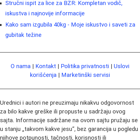
Stručni ispit za lice za BZR: Kompletan vodič,
iskustva i najnovije informacije
Kako sam izgubila 40kg - Moje iskustvo i saveti za
gubitak težine
O nama
|
Kontakt
|
Politika privatnosti
|
Uslovi
korišćenja
|
Marketinški servisi
Urednici i autori ne preuzimaju nikakvu odgovornost
za bilo kakve greške ili propuste u sadržaju ovog
sajta. Informacije sadržane na ovom sajtu pružaju se
u stanju „takvom kakve jesu“, bez garancija u pogledu
njihove potpunosti, tačnosti, korisnosti ili