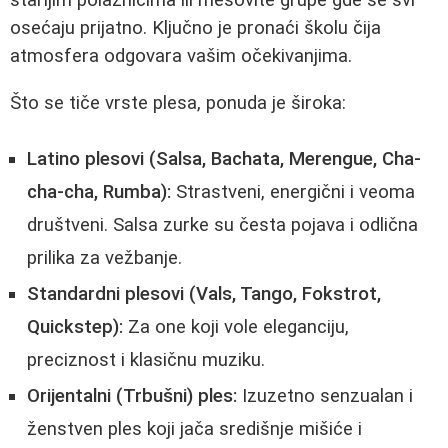
osećaju prijatno. Ključno je pronaći školu čija
atmosfera odgovara vašim očekivanjima.
Što se tiče vrste plesa, ponuda je široka:
Latino plesovi (Salsa, Bachata, Merengue, Cha-
cha-cha, Rumba):
Strastveni, energični i veoma
društveni. Salsa zurke su česta pojava i odlična
prilika za vežbanje.
Standardni plesovi (Vals, Tango, Fokstrot,
Quickstep):
Za one koji vole eleganciju,
preciznost i klasičnu muziku.
Orijentalni (Trbušni) ples:
Izuzetno senzualan i
ženstven ples koji jača središnje mišiće i