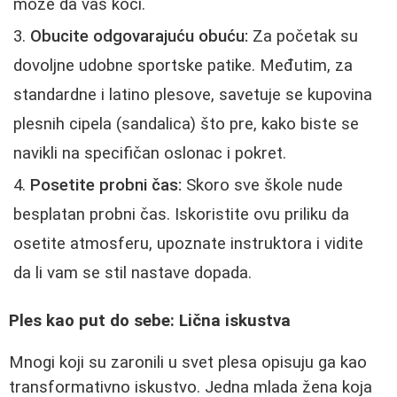
može da vas koči.
Obucite odgovarajuću obuću:
Za početak su
dovoljne udobne sportske patike. Međutim, za
standardne i latino plesove, savetuje se kupovina
plesnih cipela (sandalica) što pre, kako biste se
navikli na specifičan oslonac i pokret.
Posetite probni čas:
Skoro sve škole nude
besplatan probni čas. Iskoristite ovu priliku da
osetite atmosferu, upoznate instruktora i vidite
da li vam se stil nastave dopada.
Ples kao put do sebe: Lična iskustva
Mnogi koji su zaronili u svet plesa opisuju ga kao
transformativno iskustvo. Jedna mlada žena koja