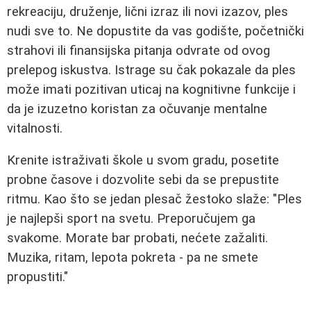
rekreaciju, druženje, lični izraz ili novi izazov, ples
nudi sve to. Ne dopustite da vas godište, početnički
strahovi ili finansijska pitanja odvrate od ovog
prelepog iskustva. Istrage su čak pokazale da ples
može imati pozitivan uticaj na kognitivne funkcije i
da je izuzetno koristan za očuvanje mentalne
vitalnosti.
Krenite istraživati škole u svom gradu, posetite
probne časove i dozvolite sebi da se prepustite
ritmu. Kao što se jedan plesač žestoko slaže: "Ples
je najlepši sport na svetu. Preporučujem ga
svakome. Morate bar probati, nećete zažaliti.
Muzika, ritam, lepota pokreta - pa ne smete
propustiti."