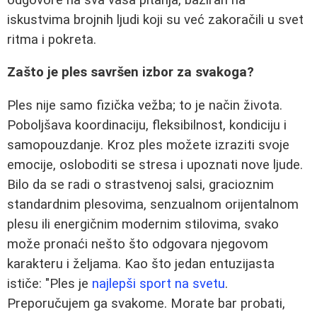
iskustvima brojnih ljudi koji su već zakoračili u svet
ritma i pokreta.
Zašto je ples savršen izbor za svakoga?
Ples nije samo fizička vežba; to je način života.
Poboljšava koordinaciju, fleksibilnost, kondiciju i
samopouzdanje. Kroz ples možete izraziti svoje
emocije, osloboditi se stresa i upoznati nove ljude.
Bilo da se radi o strastvenoj salsi, gracioznim
standardnim plesovima, senzualnom orijentalnom
plesu ili energičnim modernim stilovima, svako
može pronaći nešto što odgovara njegovom
karakteru i željama. Kao što jedan entuzijasta
ističe: "Ples je
najlepši sport na svetu
.
Preporučujem ga svakome. Morate bar probati,