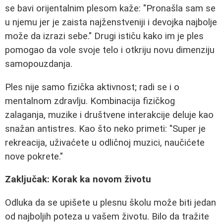
se bavi orijentalnim plesom kaže: "Pronašla sam se
u njemu jer je zaista najženstveniji i devojka najbolje
može da izrazi sebe." Drugi ističu kako im je ples
pomogao da vole svoje telo i otkriju novu dimenziju
samopouzdanja.
Ples nije samo fizička aktivnost; radi se i o
mentalnom zdravlju. Kombinacija fizičkog
zalaganja, muzike i društvene interakcije deluje kao
snažan antistres. Kao što neko primeti: "Super je
rekreacija, uživaćete u odličnoj muzici, naučićete
nove pokrete."
Zaključak: Korak ka novom životu
Odluka da se upišete u plesnu školu može biti jedan
od najboljih poteza u vašem životu. Bilo da tražite