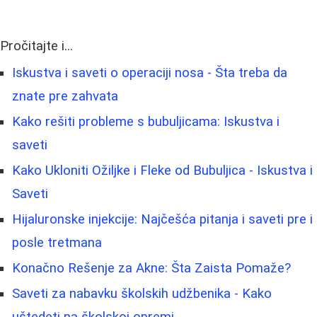
Pročitajte i...
Iskustva i saveti o operaciji nosa - Šta treba da
znate pre zahvata
Kako rešiti probleme s bubuljicama: Iskustva i
saveti
Kako Ukloniti Ožiljke i Fleke od Bubuljica - Iskustva i
Saveti
Hijaluronske injekcije: Najčešća pitanja i saveti pre i
posle tretmana
Konačno Rešenje za Akne: Šta Zaista Pomaže?
Saveti za nabavku školskih udžbenika - Kako