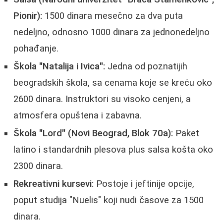
Pionir):
1500 dinara mesečno za dva puta
nedeljno, odnosno 1000 dinara za jednonedeljno
pohađanje.
Škola "Natalija i Ivica":
Jedna od poznatijih
beogradskih škola, sa cenama koje se kreću oko
2600 dinara. Instruktori su visoko cenjeni, a
atmosfera opuštena i zabavna.
Škola "Lord" (Novi Beograd, Blok 70a):
Paket
latino i standardnih plesova plus salsa košta oko
2300 dinara.
Rekreativni kursevi:
Postoje i jeftinije opcije,
poput studija "Nuelis" koji nudi časove za 1500
dinara.