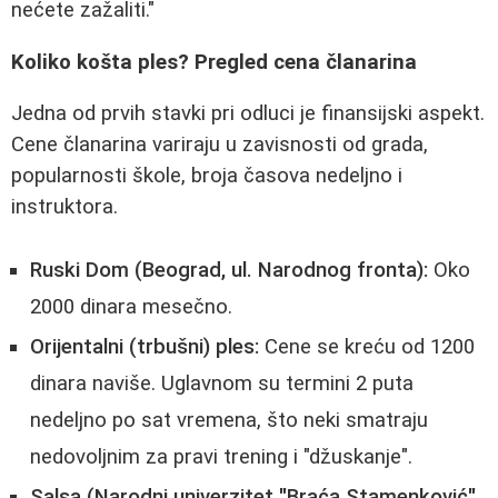
nećete zažaliti."
Koliko košta ples? Pregled cena članarina
Jedna od prvih stavki pri odluci je finansijski aspekt.
Cene članarina variraju u zavisnosti od grada,
popularnosti škole, broja časova nedeljno i
instruktora.
Ruski Dom (Beograd, ul. Narodnog fronta):
Oko
2000 dinara mesečno.
Orijentalni (trbušni) ples:
Cene se kreću od 1200
dinara naviše. Uglavnom su termini 2 puta
nedeljno po sat vremena, što neki smatraju
nedovoljnim za pravi trening i "džuskanje".
Salsa (Narodni univerzitet "Braća Stamenković",