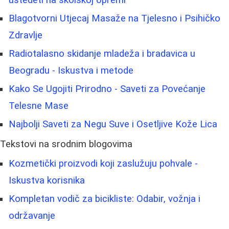
uštedeti na školskoj opremi
Blagotvorni Utjecaj Masaže na Tjelesno i Psihičko
Zdravlje
Radiotalasno skidanje mladeža i bradavica u
Beogradu - Iskustva i metode
Kako Se Ugojiti Prirodno - Saveti za Povećanje
Telesne Mase
Najbolji Saveti za Negu Suve i Osetljive Kože Lica
Tekstovi na srodnim blogovima
Kozmetički proizvodi koji zaslužuju pohvale -
Iskustva korisnika
Kompletan vodič za bicikliste: Odabir, vožnja i
održavanje