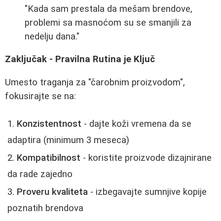
"Kada sam prestala da mešam brendove,
problemi sa masnoćom su se smanjili za
nedelju dana."
Zaključak - Pravilna Rutina je Ključ
Umesto traganja za "čarobnim proizvodom",
fokusirajte se na:
Konzistentnost
- dajte koži vremena da se
adaptira (minimum 3 meseca)
Kompatibilnost
- koristite proizvode dizajnirane
da rade zajedno
Proveru kvaliteta
- izbegavajte sumnjive kopije
poznatih brendova