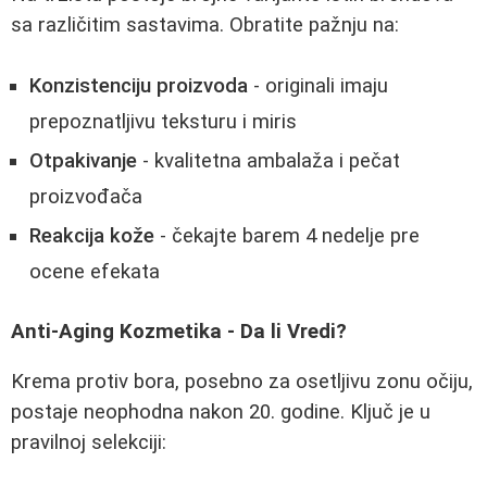
sa različitim sastavima. Obratite pažnju na:
Konzistenciju proizvoda
- originali imaju
prepoznatljivu teksturu i miris
Otpakivanje
- kvalitetna ambalaža i pečat
proizvođača
Reakcija kože
- čekajte barem 4 nedelje pre
ocene efekata
Anti-Aging Kozmetika - Da li Vredi?
Krema protiv bora, posebno za osetljivu zonu očiju,
postaje neophodna nakon 20. godine. Ključ je u
pravilnoj selekciji: