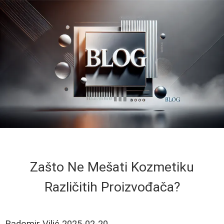
Zašto Ne Mešati Kozmetiku
Različitih Proizvođača?
Radomir Vilić
2025-02-20