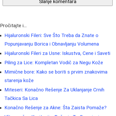
Slanje komentara
Pročitajte i...
Hijaluronski Fileri: Sve Što Treba da Znate o
Popunjavanju Borica i Obnavljanju Volumena
Hijaluronski Fileri za Usne: Iskustva, Cene i Saveti
Piling za Lice: Kompletan Vodič za Negu Kože
Mimične bore: Kako se boriti s prvim znakovima
starenja kože
Miteseri: Konačno Rešenje Za Uklanjanje Crnih
Tačkica Sa Lica
Konačno Rešenje za Akne: Šta Zaista Pomaže?