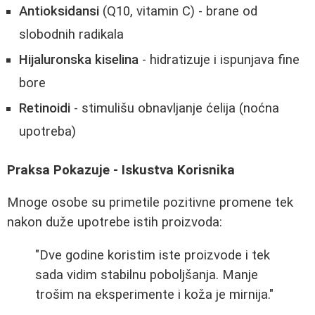
Antioksidansi
(Q10, vitamin C) - brane od
slobodnih radikala
Hijaluronska kiselina
- hidratizuje i ispunjava fine
bore
Retinoidi
- stimulišu obnavljanje ćelija (noćna
upotreba)
Praksa Pokazuje - Iskustva Korisnika
Mnoge osobe su primetile pozitivne promene tek
nakon duže upotrebe istih proizvoda:
"Dve godine koristim iste proizvode i tek
sada vidim stabilnu poboljšanja. Manje
trošim na eksperimente i koža je mirnija."