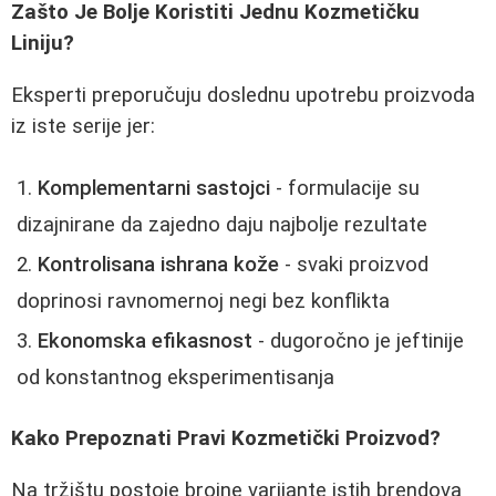
Zašto Je Bolje Koristiti Jednu Kozmetičku
Liniju?
Eksperti preporučuju doslednu upotrebu proizvoda
iz iste serije jer:
Komplementarni sastojci
- formulacije su
dizajnirane da zajedno daju najbolje rezultate
Kontrolisana ishrana kože
- svaki proizvod
doprinosi ravnomernoj negi bez konflikta
Ekonomska efikasnost
- dugoročno je jeftinije
od konstantnog eksperimentisanja
Kako Prepoznati Pravi Kozmetički Proizvod?
Na tržištu postoje brojne varijante istih brendova