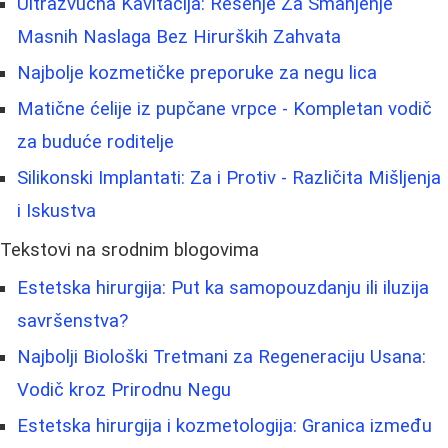
Ultrazvučna Kavitacija: Rešenje Za Smanjenje
Masnih Naslaga Bez Hirurških Zahvata
Najbolje kozmetičke preporuke za negu lica
Matične ćelije iz pupčane vrpce - Kompletan vodič
za buduće roditelje
Silikonski Implantati: Za i Protiv - Različita Mišljenja
i Iskustva
Tekstovi na srodnim blogovima
Estetska hirurgija: Put ka samopouzdanju ili iluzija
savršenstva?
Najbolji Biološki Tretmani za Regeneraciju Usana:
Vodič kroz Prirodnu Negu
Estetska hirurgija i kozmetologija: Granica između