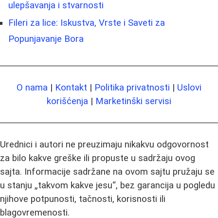
ulepšavanja i stvarnosti
Fileri za lice: Iskustva, Vrste i Saveti za
Popunjavanje Bora
O nama
|
Kontakt
|
Politika privatnosti
|
Uslovi
korišćenja
|
Marketinški servisi
Urednici i autori ne preuzimaju nikakvu odgovornost
za bilo kakve greške ili propuste u sadržaju ovog
sajta. Informacije sadržane na ovom sajtu pružaju se
u stanju „takvom kakve jesu“, bez garancija u pogledu
njihove potpunosti, tačnosti, korisnosti ili
blagovremenosti.