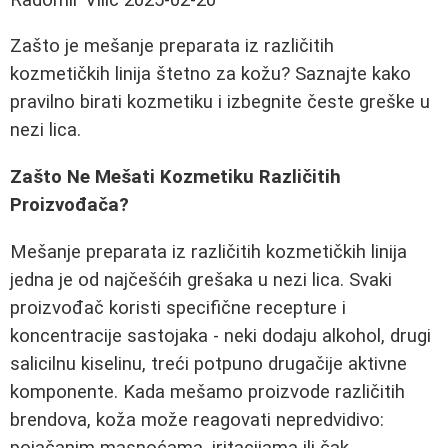
Zašto je mešanje preparata iz različitih
kozmetičkih linija štetno za kožu? Saznajte kako
pravilno birati kozmetiku i izbegnite česte greške u
nezi lica.
Zašto Ne Mešati Kozmetiku Različitih
Proizvođača?
Mešanje preparata iz različitih kozmetičkih linija
jedna je od najčešćih grešaka u nezi lica. Svaki
proizvođač koristi specifične recepture i
koncentracije sastojaka - neki dodaju alkohol, drugi
salicilnu kiselinu, treći potpuno drugačije aktivne
komponente. Kada mešamo proizvode različitih
brendova, koža može reagovati nepredvidivo:
pojačanim masnoćama, iritacijama ili čak