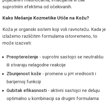
suprotním efektima od očekivanih.
Kako Mešanje Kozmetike Utiče na Kožu?
Koža je organski sistem koji voli ravnotežu. Kada je
izlažemo različitim formulama istovremeno, to
može izazvati:
Preopterećenje
- suprotni sastojci se neutrališu
ili stvaraju nelagodne reakcije
Zbunjenost kože
- promene u pH vrednosti i
barijernoj funkciji
Gubitak efikasnosti
- aktivni sastojci ne deluju
optimalno u kombinaciji sa drugim formulama