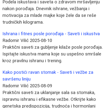
Podela iskustava i saveta o zdravom mršavljenju
nakon porođaja. Dnevnik ishrane, vežbanja i
motivacija za mlade majke koje žele da se reše
trudničkih kilograma.
Ishrana i fitnes posle porođaja - Saveti i iskustva
Radomir Vilić
2025-08-10
Praktični saveti za gubljenje kilaže posle porođaja.
Ispitajte iskustva mama koje su uspešno smršale
kroz pravilnu ishranu i trening.
Kako postići ravan stomak - Saveti i vežbe za
savršenu liniju
Radomir Vilić
2025-08-09
Praktični saveti za uklanjanje sala sa stomaka,
ispravnu ishranu i efikasne vežbe. Otkrijte kako
genetska predispozicija, trudnoća i hormonlani