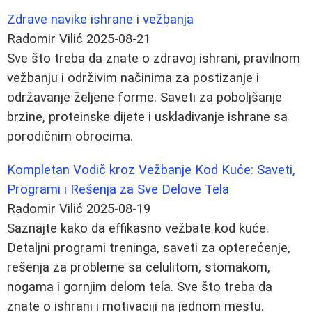
Zdrave navike ishrane i vežbanja
Radomir Vilić
2025-08-21
Sve što treba da znate o zdravoj ishrani, pravilnom
vežbanju i održivim načinima za postizanje i
održavanje željene forme. Saveti za poboljšanje
brzine, proteinske dijete i uskladivanje ishrane sa
porodičnim obrocima.
Kompletan Vodič kroz Vežbanje Kod Kuće: Saveti,
Programi i Rešenja za Sve Delove Tela
Radomir Vilić
2025-08-19
Saznajte kako da effikasno vežbate kod kuće.
Detaljni programi treninga, saveti za opterećenje,
rešenja za probleme sa celulitom, stomakom,
nogama i gornjim delom tela. Sve što treba da
znate o ishrani i motivaciji na jednom mestu.