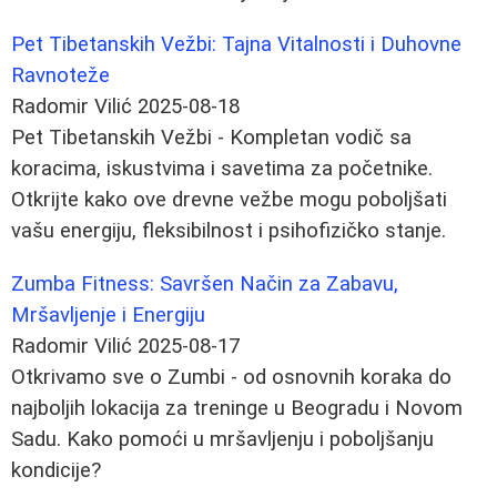
Pet Tibetanskih Vežbi: Tajna Vitalnosti i Duhovne
Ravnoteže
Radomir Vilić
2025-08-18
Pet Tibetanskih Vežbi - Kompletan vodič sa
koracima, iskustvima i savetima za početnike.
Otkrijte kako ove drevne vežbe mogu poboljšati
vašu energiju, fleksibilnost i psihofizičko stanje.
Zumba Fitness: Savršen Način za Zabavu,
Mršavljenje i Energiju
Radomir Vilić
2025-08-17
Otkrivamo sve o Zumbi - od osnovnih koraka do
najboljih lokacija za treninge u Beogradu i Novom
Sadu. Kako pomoći u mršavljenju i poboljšanju
kondicije?