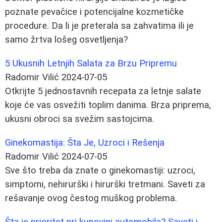
poznate pevačice i potencijalne kozmetičke
procedure. Da li je preterala sa zahvatima ili je
samo žrtva lošeg osvetljenja?
5 Ukusnih Letnjih Salata za Brzu Pripremu
Radomir Vilić
2024-07-05
Otkrijte 5 jednostavnih recepata za letnje salate
koje će vas osvežiti toplim danima. Brza priprema,
ukusni obroci sa svežim sastojcima.
Ginekomastija: Šta Je, Uzroci i Rešenja
Radomir Vilić
2024-07-05
Sve što treba da znate o ginekomastiji: uzroci,
simptomi, nehirurški i hirurški tretmani. Saveti za
rešavanje ovog čestog muškog problema.
Šta je prioritet pri kupovini automobila? Saveti i