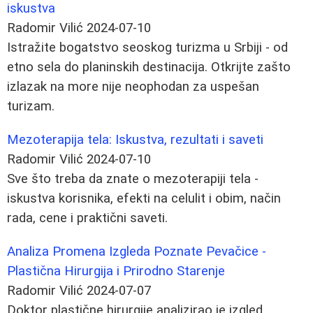
iskustva
Radomir Vilić
2024-07-10
Istražite bogatstvo seoskog turizma u Srbiji - od
etno sela do planinskih destinacija. Otkrijte zašto
izlazak na more nije neophodan za uspešan
turizam.
Mezoterapija tela: Iskustva, rezultati i saveti
Radomir Vilić
2024-07-10
Sve što treba da znate o mezoterapiji tela -
iskustva korisnika, efekti na celulit i obim, način
rada, cene i praktični saveti.
Analiza Promena Izgleda Poznate Pevačice -
Plastična Hirurgija i Prirodno Starenje
Radomir Vilić
2024-07-07
Doktor plastične hirurgije analizirao je izgled