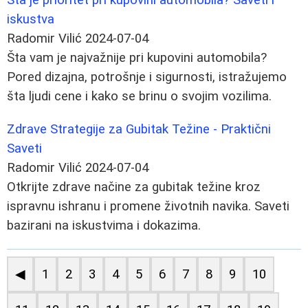
iskustva
Radomir Vilić
2024-07-04
Šta vam je najvažnije pri kupovini automobila?
Pored dizajna, potrošnje i sigurnosti, istražujemo
šta ljudi cene i kako se brinu o svojim vozilima.
Zdrave Strategije za Gubitak Težine - Praktični
Saveti
Radomir Vilić
2024-07-04
Otkrijte zdrave načine za gubitak težine kroz
ispravnu ishranu i promene životnih navika. Saveti
bazirani na iskustvima i dokazima.
◀
1
2
3
4
5
6
7
8
9
10