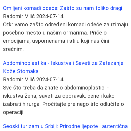
Omiljeni komadi odeće: Zašto su nam toliko dragi
Radomir Vilić
2024-07-14
Otkrivamo zašto određeni komadi odeće zauzimaju
posebno mesto u našim ormarima. Priče o
emocijama, uspomenama i stilu koji nas čini
srećnim.
Abdominoplastika - Iskustva i Saveti za Zatezanje
Kože Stomaka
Radomir Vilić
2024-07-14
Sve što treba da znate o abdominoplastici -
iskustva žena, saveti za oporavak, cene i kako
izabrati hirurga. Pročitajte pre nego što odlučite o
operaciji.
Seoski turizam u Srbiji: Prirodne ljepote i autentična