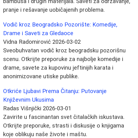
bambusa i drugih materijala. Saveti za održavanje,
pranje i rešavanje uobičajenih problema.
Vodič kroz Beogradsko Pozorište: Komedije,
Drame i Saveti za Gledaoce
Vidna Radomirović
2026-03-02
Sveobuhvatan vodič kroz beogradsku pozorišnu
scenu. Otkrijte preporuke za najbolje komedije i
drame, savete za kupovinu jeftinijih karata i
anonimizovane utiske publike.
Otkriće Ljubavi Prema Čitanju: Putovanje
Književnim Ukusima
Radas Višnjički
2026-03-01
Zavirite u fascinantan svet čitalačkih iskustava.
Otkrijte preporuke, strasti i diskusije o knjigama
koje oblikuju naše živote i maštu.