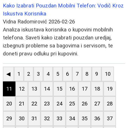
Kako Izabrati Pouzdan Mobilni Telefon: Vodič Kroz
Iskustva Korisnika
Vidna Radomirović
2026-02-26
Analiza iskustava korisnika o kupovini mobilnih
telefona. Saveti kako izabrati pouzdan uredjaj,
izbegnuti probleme sa bagovima i servisom, te
doneti pravu odluku pri kupovini.
◀
1
2
3
4
5
6
7
8
9
10
11
12
13
14
15
16
17
18
19
20
21
22
23
24
25
26
27
28
29
30
31
32
33
34
35
36
37