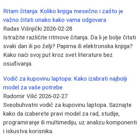
Ritam čitanja: Koliko knjiga mesečno i zašto je
važno čitati onako kako vama odgovara
Radas Višnjički
2026-02-28
Istražite različite ritmove čitanja. Da li je bolje čitati
svaki dan ili po želji? Papirna ili elektronska knjiga?
Kako naći svoj put kroz svet literature bez
osuđivanja.
Vodič za kupovinu laptopa: Kako izabrati najbolji
model za vaše potrebe
Radomir Vilić
2026-02-27
Sveobuhvatni vodič za kupovinu laptopa. Saznajte
kako da izaberete pravi model za rad, studije,
programiranje ili multimediju, uz analizu komponenti
i iskustva korisnika.