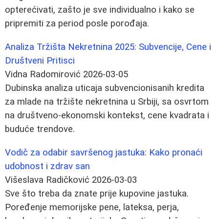
opterećivati, zašto je sve individualno i kako se
pripremiti za period posle porođaja.
Analiza Tržišta Nekretnina 2025: Subvencije, Cene i
Društveni Pritisci
Vidna Radomirović
2026-03-05
Dubinska analiza uticaja subvencionisanih kredita
za mlade na tržište nekretnina u Srbiji, sa osvrtom
na društveno-ekonomski kontekst, cene kvadrata i
buduće trendove.
Vodič za odabir savršenog jastuka: Kako pronaći
udobnost i zdrav san
Višeslava Radičković
2026-03-03
Sve što treba da znate prije kupovine jastuka.
Poređenje memorijske pene, lateksa, perja,