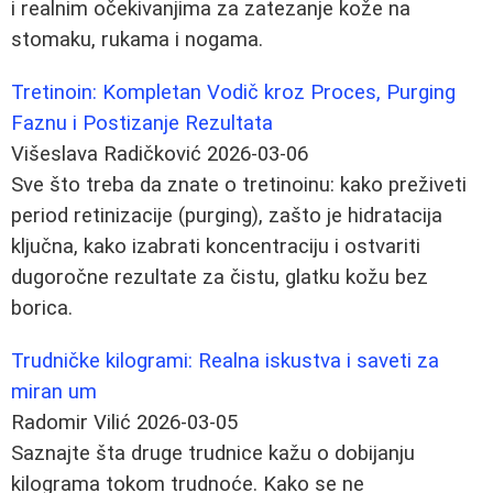
i realnim očekivanjima za zatezanje kože na
stomaku, rukama i nogama.
Tretinoin: Kompletan Vodič kroz Proces, Purging
Faznu i Postizanje Rezultata
Višeslava Radičković
2026-03-06
Sve što treba da znate o tretinoinu: kako preživeti
period retinizacije (purging), zašto je hidratacija
ključna, kako izabrati koncentraciju i ostvariti
dugoročne rezultate za čistu, glatku kožu bez
borica.
Trudničke kilogrami: Realna iskustva i saveti za
miran um
Radomir Vilić
2026-03-05
Saznajte šta druge trudnice kažu o dobijanju
kilograma tokom trudnoće. Kako se ne