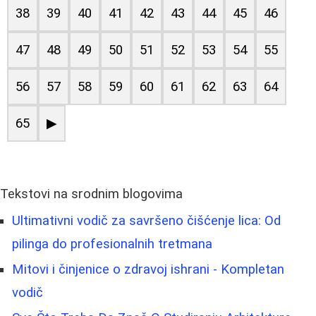
38
39
40
41
42
43
44
45
46
47
48
49
50
51
52
53
54
55
56
57
58
59
60
61
62
63
64
65
▶
Tekstovi na srodnim blogovima
Ultimativni vodič za savršeno čišćenje lica: Od
pilinga do profesionalnih tretmana
Mitovi i činjenice o zdravoj ishrani - Kompletan
vodič