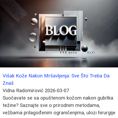
Višak Kože Nakon Mršavljenja: Sve Što Treba Da
Znaš
Vidna Radomirović
2026-03-07
Suočavate se sa opuštenom kožom nakon gubitka
težine? Saznajte sve o prirodnim metodama,
vežbama prilagođenim ograničenjima, ulozi hirurgije