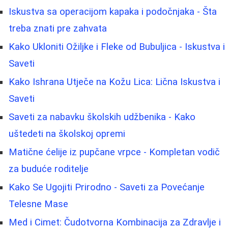
Iskustva sa operacijom kapaka i podočnjaka - Šta
treba znati pre zahvata
Kako Ukloniti Ožiljke i Fleke od Bubuljica - Iskustva i
Saveti
Kako Ishrana Utječe na Kožu Lica: Lična Iskustva i
Saveti
Saveti za nabavku školskih udžbenika - Kako
uštedeti na školskoj opremi
Matične ćelije iz pupčane vrpce - Kompletan vodič
za buduće roditelje
Kako Se Ugojiti Prirodno - Saveti za Povećanje
Telesne Mase
Med i Cimet: Čudotvorna Kombinacija za Zdravlje i