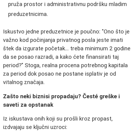
pruža prostor i administrativnu podršku mladim
preduzetnicima.
Iskustvo jedne preduzetnice je poučno: "Ono što je
važno kod počinjanja privatnog posla jeste imati
štek da izgurate početak... treba minimum 2 godine
da se posao razradi, a kako ćete finansirati taj
period?" Stoga, realna procena potrebnog kapitala
za period dok posao ne postane isplativ je od
vitalnog značaja.
Zašto neki biznisi propadaju? Česté greške i
saveti za opstanak
Iz iskustava onih koji su prošli kroz propast,
izdvajaju se ključni uzroci: