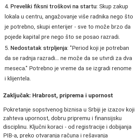
Preveliki fiksni troškovi na startu
: Skup zakup
lokala u centru, angažovanje više radnika nego što
je potrebno, skupi enterijer - sve to može brzo da
pojede kapital pre nego što se posao razradi.
Nedostatak strpljenja
: "Period koji je potreban
da se radnja razradi... ne može da se utvrdi za dva
meseca." Potrebno je vreme da se izgradi renome
i klijentela.
Zaključak: Hrabrost, priprema i upornost
Pokretanje sopstvenog biznisa u Srbiji je izazov koji
zahteva upornost, dobru pripremu i finansijsku
disciplinu. Ključni koraci - od registracije i dobijanja
PIB-a, preko otvaranja računa i rešavanja