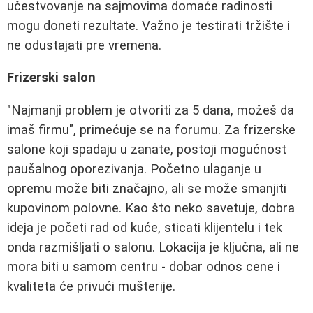
učestvovanje na sajmovima domaće radinosti
mogu doneti rezultate. Važno je testirati tržište i
ne odustajati pre vremena.
Frizerski salon
"Najmanji problem je otvoriti za 5 dana, možeš da
imaš firmu", primećuje se na forumu. Za frizerske
salone koji spadaju u zanate, postoji mogućnost
paušalnog oporezivanja. Početno ulaganje u
opremu može biti značajno, ali se može smanjiti
kupovinom polovne. Kao što neko savetuje, dobra
ideja je početi rad od kuće, sticati klijentelu i tek
onda razmišljati o salonu. Lokacija je ključna, ali ne
mora biti u samom centru - dobar odnos cene i
kvaliteta će privući mušterije.