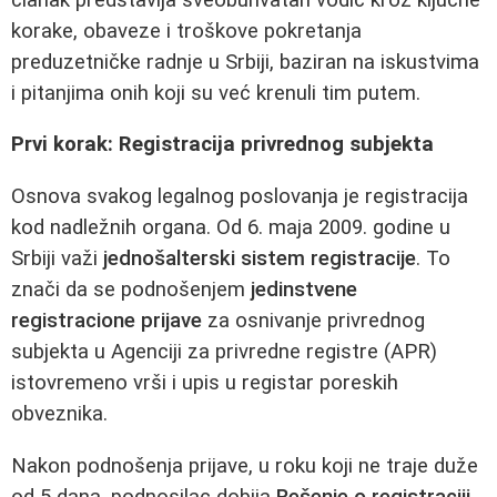
korake, obaveze i troškove pokretanja
preduzetničke radnje u Srbiji, baziran na iskustvima
i pitanjima onih koji su već krenuli tim putem.
Prvi korak: Registracija privrednog subjekta
Osnova svakog legalnog poslovanja je registracija
kod nadležnih organa. Od 6. maja 2009. godine u
Srbiji važi
jednošalterski sistem registracije
. To
znači da se podnošenjem
jedinstvene
registracione prijave
za osnivanje privrednog
subjekta u Agenciji za privredne registre (APR)
istovremeno vrši i upis u registar poreskih
obveznika.
Nakon podnošenja prijave, u roku koji ne traje duže
od 5 dana, podnosilac dobija
Rešenje o registraciji