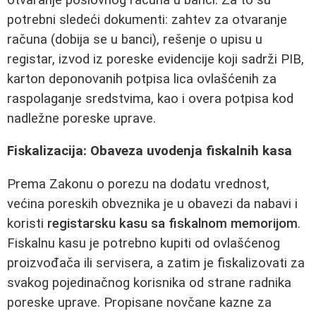
potrebni sledeći dokumenti: zahtev za otvaranje
računa (dobija se u banci), rešenje o upisu u
registar, izvod iz poreske evidencije koji sadrži PIB,
karton deponovanih potpisa lica ovlašćenih za
raspolaganje sredstvima, kao i overa potpisa kod
nadležne poreske uprave.
Fiskalizacija: Obaveza uvodenja fiskalnih kasa
Prema Zakonu o porezu na dodatu vrednost,
većina poreskih obveznika je u obavezi da nabavi i
koristi
registarsku kasu sa fiskalnom memorijom
.
Fiskalnu kasu je potrebno kupiti od ovlašćenog
proizvođača ili servisera, a zatim je fiskalizovati za
svakog pojedinačnog korisnika od strane radnika
poreske uprave. Propisane novčane kazne za