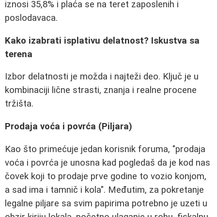
iznosi 35,8% i plaća se na teret zaposlenih i
poslodavaca.
Kako izabrati isplativu delatnost? Iskustva sa
terena
Izbor delatnosti je možda i najteži deo. Ključ je u
kombinaciji lične strasti, znanja i realne procene
tržišta.
Prodaja voća i povrća (Piljara)
Kao što primećuje jedan korisnik foruma, "prodaja
voća i povrća je unosna kad pogledaš da je kod nas
čovek koji to prodaje prve godine to vozio konjom,
a sad ima i tamnič i kola". Međutim, za pokretanje
legalne piljare sa svim papirima potrebno je uzeti u
obzir kiriju lokala, početno ulaganje u robu, fiskalnu