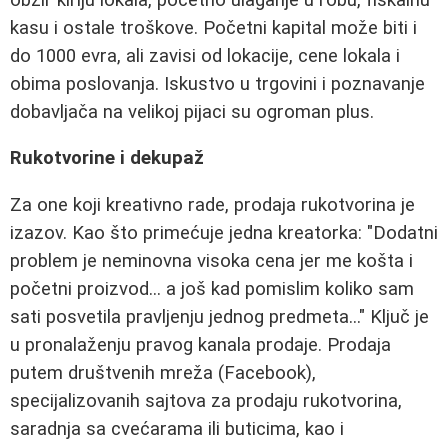
kasu i ostale troškove. Početni kapital može biti i
do 1000 evra, ali zavisi od lokacije, cene lokala i
obima poslovanja. Iskustvo u trgovini i poznavanje
dobavljača na velikoj pijaci su ogroman plus.
Rukotvorine i dekupaž
Za one koji kreativno rade, prodaja rukotvorina je
izazov. Kao što primećuje jedna kreatorka: "Dodatni
problem je neminovna visoka cena jer me košta i
početni proizvod... a još kad pomislim koliko sam
sati posvetila pravljenju jednog predmeta..." Ključ je
u pronalaženju pravog kanala prodaje. Prodaja
putem društvenih mreža (Facebook),
specijalizovanih sajtova za prodaju rukotvorina,
saradnja sa cvećarama ili buticima, kao i