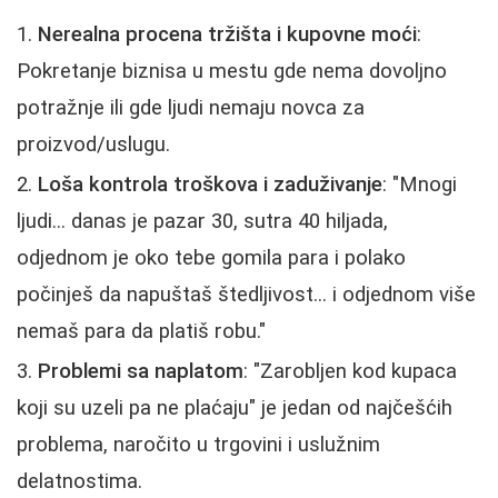
Nerealna procena tržišta i kupovne moći
:
Pokretanje biznisa u mestu gde nema dovoljno
potražnje ili gde ljudi nemaju novca za
proizvod/uslugu.
Loša kontrola troškova i zaduživanje
: "Mnogi
ljudi... danas je pazar 30, sutra 40 hiljada,
odjednom je oko tebe gomila para i polako
počinješ da napuštaš štedljivost... i odjednom više
nemaš para da platiš robu."
Problemi sa naplatom
: "Zarobljen kod kupaca
koji su uzeli pa ne plaćaju" je jedan od najčešćih
problema, naročito u trgovini i uslužnim
delatnostima.