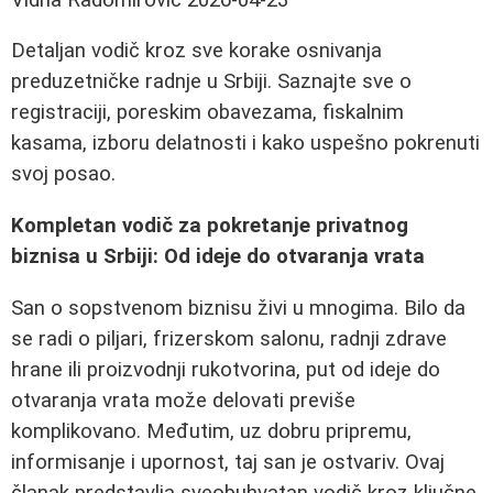
Detaljan vodič kroz sve korake osnivanja
preduzetničke radnje u Srbiji. Saznajte sve o
registraciji, poreskim obavezama, fiskalnim
kasama, izboru delatnosti i kako uspešno pokrenuti
svoj posao.
Kompletan vodič za pokretanje privatnog
biznisa u Srbiji: Od ideje do otvaranja vrata
San o sopstvenom biznisu živi u mnogima. Bilo da
se radi o piljari, frizerskom salonu, radnji zdrave
hrane ili proizvodnji rukotvorina, put od ideje do
otvaranja vrata može delovati previše
komplikovano. Međutim, uz dobru pripremu,
informisanje i upornost, taj san je ostvariv. Ovaj
članak predstavlja sveobuhvatan vodič kroz ključne