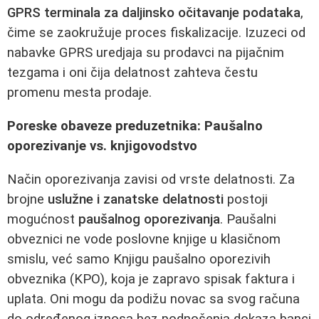
GPRS terminala za daljinsko očitavanje podataka
,
čime se zaokružuje proces fiskalizacije. Izuzeci od
nabavke GPRS uredjaja su prodavci na pijačnim
tezgama i oni čija delatnost zahteva čestu
promenu mesta prodaje.
Poreske obaveze preduzetnika: Paušalno
oporezivanje vs. knjigovodstvo
Način oporezivanja zavisi od vrste delatnosti. Za
brojne
uslužne i zanatske delatnosti
postoji
mogućnost
paušalnog oporezivanja
. Paušalni
obveznici ne vode poslovne knjige u klasičnom
smislu, već samo Knjigu paušalno oporezivih
obveznika (KPO), koja je zapravo spisak faktura i
uplata. Oni mogu da podižu novac sa svog računa
do određenog iznosa bez podnošenja dokaza banci