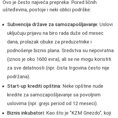
Ovo je često najveća prepreka. Pored ličnih
ušteđevina, postoje i neki oblici podrške:
Subvencija države za samozapošljavanje
: Uslovi
uključuju prijavu na biro rada duže od mesec
dana, prolazak obuke za preduzetnike i
podnošenje biznis plana. Sredstva su nepovratna
(iznos je oko 1600 evra), ali se ne mogu koristiti
za sve delatnosti (npr. čista trgovina često nije
podržana).
Start-up krediti opština
: Neke opštine nude
kredite za samozapošljavanje sa povoljnim
uslovima (npr. grejs period od 12 meseci).
Biznis inkubatori
: Kao što je "KZM Gnezdo", koji