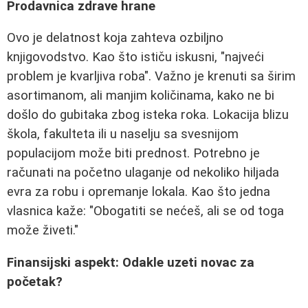
Prodavnica zdrave hrane
Ovo je delatnost koja zahteva ozbiljno
knjigovodstvo. Kao što ističu iskusni, "najveći
problem je kvarljiva roba". Važno je krenuti sa širim
asortimanom, ali manjim količinama, kako ne bi
došlo do gubitaka zbog isteka roka. Lokacija blizu
škola, fakulteta ili u naselju sa svesnijom
populacijom može biti prednost. Potrebno je
računati na početno ulaganje od nekoliko hiljada
evra za robu i opremanje lokala. Kao što jedna
vlasnica kaže: "Obogatiti se nećeš, ali se od toga
može živeti."
Finansijski aspekt: Odakle uzeti novac za
početak?