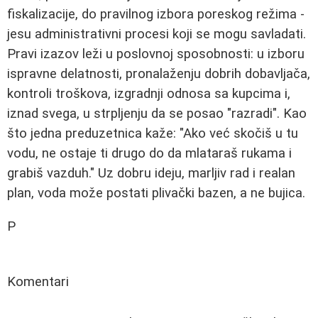
fiskalizacije, do pravilnog izbora poreskog režima -
jesu administrativni procesi koji se mogu savladati.
Pravi izazov leži u poslovnoj sposobnosti: u izboru
ispravne delatnosti, pronalaženju dobrih dobavljača,
kontroli troškova, izgradnji odnosa sa kupcima i,
iznad svega, u strpljenju da se posao "razradi". Kao
što jedna preduzetnica kaže: "Ako već skočiš u tu
vodu, ne ostaje ti drugo do da mlataraš rukama i
grabiš vazduh." Uz dobru ideju, marljiv rad i realan
plan, voda može postati plivački bazen, a ne bujica.
P
Komentari