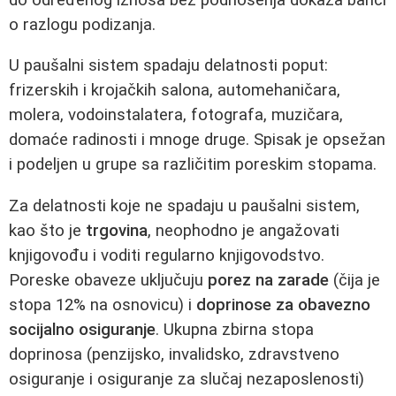
o razlogu podizanja.
U paušalni sistem spadaju delatnosti poput:
frizerskih i krojačkih salona, automehaničara,
molera, vodoinstalatera, fotografa, muzičara,
domaće radinosti i mnoge druge. Spisak je opsežan
i podeljen u grupe sa različitim poreskim stopama.
Za delatnosti koje ne spadaju u paušalni sistem,
kao što je
trgovina
, neophodno je angažovati
knjigovođu i voditi regularno knjigovodstvo.
Poreske obaveze uključuju
porez na zarade
(čija je
stopa 12% na osnovicu) i
doprinose za obavezno
socijalno osiguranje
. Ukupna zbirna stopa
doprinosa (penzijsko, invalidsko, zdravstveno
osiguranje i osiguranje za slučaj nezaposlenosti)