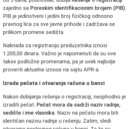
zajedno sa
Poreskim identifikacionim brojem (PIB)
.
PIB je jedinstveni i jedini broj fizičkog odnosno
pravnog lica za sve javne prihode i zadržava se
prilikom promene sedišta.
Naknada za registraciju preduzetnika iznosi
1.200,00 dinara. Važno je napomenuti da su ove
takse podložne promenama, pa je uvek najbolje
proveriti aktuelne iznose na sajtu APR-a.
Izrada pečata i otvaranje računa u banci
Nakon dobijanja rešenja o registraciji, neophodno je
izraditi pečat.
Pečat mora da sadrži naziv radnje,
sedište i ime vlasnika
. Naziv na pečatu mora biti
identičan nazivu radnje u rešenju. Zatim, sledi
otvaranje poslovnog računa u banci. Za to su