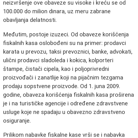
neizvršenje ove obaveze su visoke i kreću se od
100.000 do milion dinara, uz meru zabrane
obavljanja delatnosti.
Međutim, postoje izuzeci. Od obaveze korišćenja
fiskalnih kasa oslobođeni su na primer: prodavci
karata u prevozu, taksi prevoznici, banke, advokati,
ulični prodavci sladoleda i kokica, kolporteri
štampe, čistači cipela, kao i poljoprivredni
proizvođači i zanatlije koji na pijačnim tezgama
prodaju sopstvene proizvode. Od 1. juna 2009.
godine, obaveza korišćenja fiskalnih kasa proširena
je i na turističke agencije i određene zdravstvene
usluge koje ne spadaju u obavezno zdravstveno
osiguranje.
Prilikom nabavke fiskalne kase vrši se i nabavka