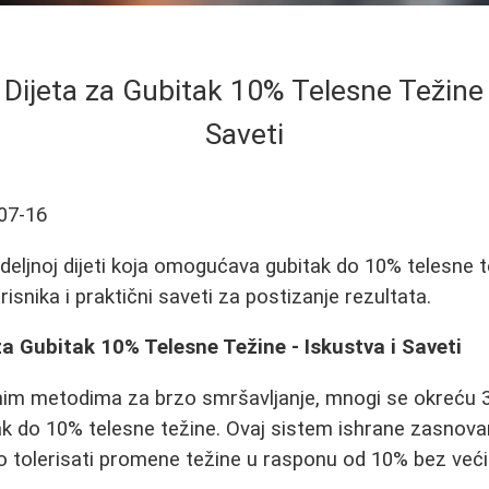
 Dijeta za Gubitak 10% Telesne Težine -
Saveti
07-16
deljnoj dijeti koja omogućava gubitak do 10% telesne t
risnika i praktični saveti za postizanje rezultata.
za Gubitak 10% Telesne Težine - Iskustva i Saveti
nim metodima za brzo smršavljanje, mnogi se okreću 3-
k do 10% telesne težine. Ovaj sistem ishrane zasnovan
 tolerisati promene težine u rasponu od 10% bez već