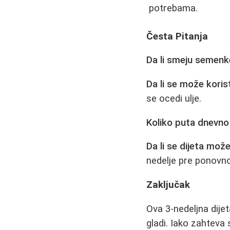
potrebama.
Česta Pitanja
Da li smeju semenke
Da li se može korist
se ocedi ulje.
Koliko puta dnevno 
Da li se dijeta mož
nedelje pre ponovno
Zaključak
Ova 3-nedeljna dije
gladi. Iako zahteva 