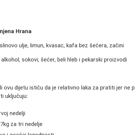
anjena Hrana
linovo ulje, limun, kvasac, kafa bez šećera, začini
alkohol, sokovi, šećer, beli hleb i pekarski proizvodi
i ovu dijetu ističu da je relativno laka za pratiti jer 
ti uključuju:
voj nedelji
7kg za tri nedelje
a i osećaj lagodnosti