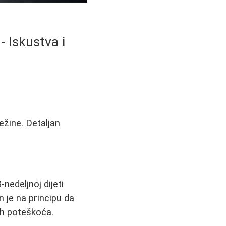
 Iskustva i
ežine. Detaljan
nedeljnoj dijeti
 je na principu da
ih poteškoća.