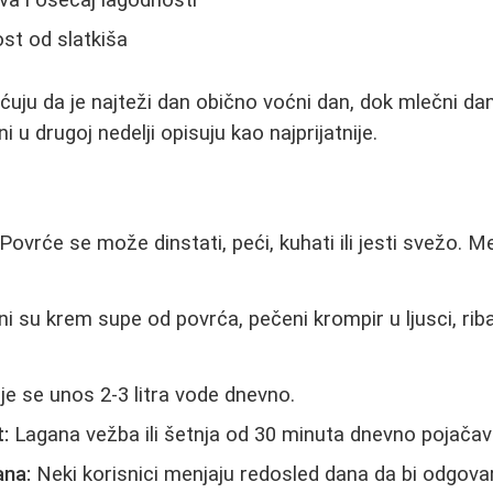
st od slatkiša
ećuju da je najteži dan obično voćni dan, dok mlečni da
 u drugoj nedelji opisuju kao najprijatnije.
Povrće se može dinstati, peći, kuhati ili jesti svežo. 
i su krem supe od povrća, pečeni krompir u ljusci, riba u
e se unos 2-3 litra vode dnevno.
:
Lagana vežba ili šetnja od 30 minuta dnevno pojačav
ana:
Neki korisnici menjaju redosled dana da bi odgova