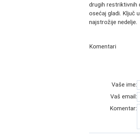
drugih restriktivni
osećaj gladi. Ključ 
najstrožije nedelje.
Komentari
Vaše ime:
Vaš email:
Komentar: