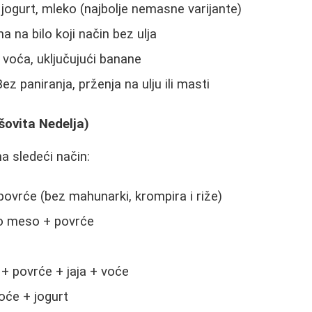
, jogurt, mleko (najbolje nemasne varijante)
a na bilo koji način bez ulja
 voća, uključujući banane
ez paniranja, prženja na ulju ili masti
šovita Nedelja)
a sledeći način:
vrće (bez mahunarki, krompira i riže)
no meso + povrće
m
 + povrće + jaja + voće
voće + jogurt