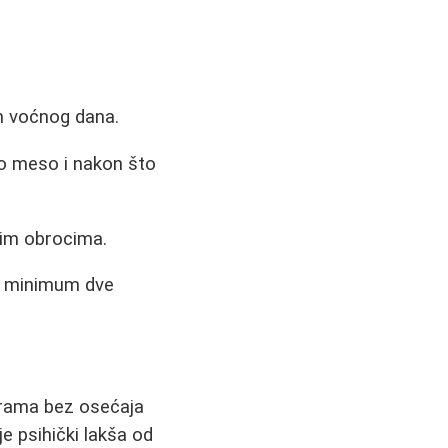
m voćnog dana.
no meso i nakon što
jim obrocima.
d minimum dve
ograma bez osećaja
je psihički lakša od