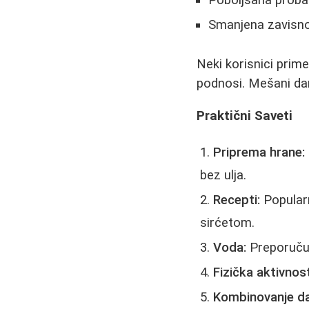
Smanjena zavisno
Neki korisnici prim
podnosi. Mešani dani
Praktični Saveti
Priprema hrane:
bez ulja.
Recepti:
Popularn
sirćetom.
Voda:
Preporučuj
Fizička aktivnost
Kombinovanje d