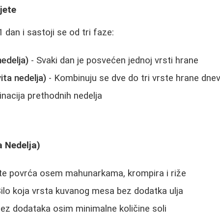
jete
 dan i sastoji se od tri faze:
nedelja)
- Svaki dan je posvećen jednoj vrsti hrane
ita nedelja)
- Kombinuju se dve do tri vrste hrane dne
nacija prethodnih nedelja
a Nedelja)
te povrća osem mahunarkama, krompira i riže
ilo koja vrsta kuvanog mesa bez dodatka ulja
ez dodataka osim minimalne količine soli