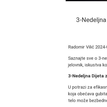
3-Nedeljna
Radomir Vilić
2024-
Saznajte sve o 3-ne
jelovnik, iskustva ko
3-Nedeljna Dijeta 
U potrazi za efikas
koja obećava gubita
telo može bezbedno