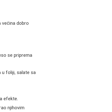
n većina dobro
Meso se priprema
 foliji, salate sa
a efekte.
rao njihovim