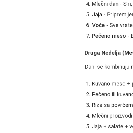
Mlečni dan
- Siri
Jaja
- Pripremljen
Voće
- Sve vrste
Pečeno meso
- B
Druga Nedelja (Me
Dani se kombinuju n
Kuvano meso + po
Pečeno ili kuva
Riža sa povrće
Mlečni proizvodi
Jaja + salate + 