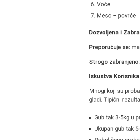
Voće
Meso + povrće
Dozvoljena i Zabr
Preporučuje se:
mas
Strogo zabranjeno:
Iskustva Korisnika
Mnogi koji su probal
gladi. Tipični rezulta
Gubitak 3-5kg u pr
Ukupan gubitak 5-
Poboljšana probav