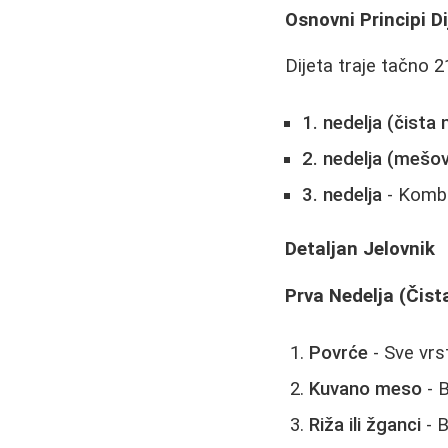
Osnovni Principi Di
Dijeta traje tačno 21
1. nedelja (čista 
2. nedelja (mešov
3. nedelja
- Kombi
Detaljan Jelovnik
Prva Nedelja (Čist
Povrće
- Sve vrs
Kuvano meso
- B
Riža ili žganci
- B