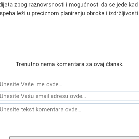
h dijeta zbog raznovrsnosti i mogućnosti da se jede kad
uspeha leži u preciznom planiranju obroka i izdržljivost
Trenutno nema komentara za ovaj članak.