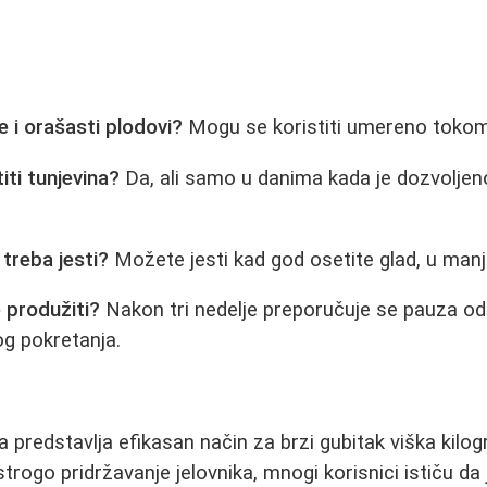
 i orašasti plodovi?
Mogu se koristiti umereno toko
iti tunjevina?
Da, ali samo u danima kada je dozvolje
treba jesti?
Možete jesti kad god osetite glad, u man
e produžiti?
Nakon tri nedelje preporučuje se pauza o
g pokretanja.
ta predstavlja efikasan način za brzi gubitak viška kil
strogo pridržavanje jelovnika, mnogi korisnici ističu da 