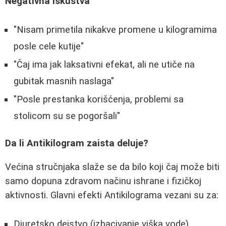
Negativna iskustva
"Nisam primetila nikakve promene u kilogramima
posle cele kutije"
"Čaj ima jak laksativni efekat, ali ne utiče na
gubitak masnih naslaga"
"Posle prestanka korišćenja, problemi sa
stolicom su se pogoršali"
Da li Antikilogram zaista deluje?
Većina stručnjaka slaže se da bilo koji čaj može biti
samo dopuna zdravom načinu ishrane i fizičkoj
aktivnosti. Glavni efekti Antikilograma vezani su za:
Diuretsko dejstvo (izbacivanje viška vode)