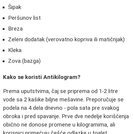
Šipak
Peršunov list
Breza
Zeleni dodatak (verovatno kopriva ili matičnjak)
Kleka
Zova (bazga)
Kako se koristi Antikilogram?
Prema uputstvima, čaj se priprema od 1-2 litre
vode sa 2 kašike biljne mešavine. Preporučuje se
podela na 4 dela dnevno - pola sata pre svakog
obroka i pred spavanje. Prve dve nedelje korišćenja
obično ne donose promene u kilogramima, ali
korisnici primećuju češće odlazke u toalet.