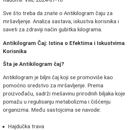
Sve što treba da znate o Antikilogram čaju za
mršavljenje. Analiza sastava, iskustva korisnika i
saveti za zdraviji način gubitka kilograma.
Antikilogram Čaj: Istina o Efektima i Iskustvima
Korisnika
Šta je Antikilogram čaj?
Antikilogram je biljni čaj koji se promoviše kao
pomoćno sredstvo za mršavljenje. Prema
proizvođaču, sadrži mešavinu prirodnih biljaka koje
pomažu u regulisanju metabolizma i čišćenju
organizma. Među sastojcima se navode:
Hajdučka trava