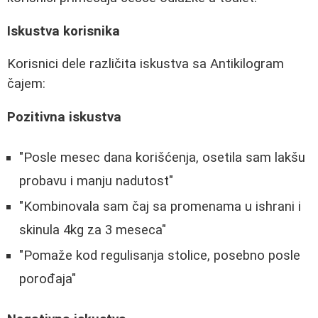
Iskustva korisnika
Korisnici dele različita iskustva sa Antikilogram
čajem:
Pozitivna iskustva
"Posle mesec dana korišćenja, osetila sam lakšu
probavu i manju nadutost"
"Kombinovala sam čaj sa promenama u ishrani i
skinula 4kg za 3 meseca"
"Pomaže kod regulisanja stolice, posebno posle
porođaja"