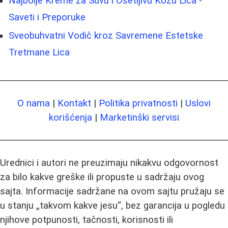
Najbolje Kreme za Suvu i Osetljivu Kožu Lica -
Saveti i Preporuke
Sveobuhvatni Vodič kroz Savremene Estetske
Tretmane Lica
O nama
|
Kontakt
|
Politika privatnosti
|
Uslovi
korišćenja
|
Marketinški servisi
Urednici i autori ne preuzimaju nikakvu odgovornost
za bilo kakve greške ili propuste u sadržaju ovog
sajta. Informacije sadržane na ovom sajtu pružaju se
u stanju „takvom kakve jesu“, bez garancija u pogledu
njihove potpunosti, tačnosti, korisnosti ili