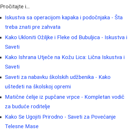
Pročitajte i...
Iskustva sa operacijom kapaka i podočnjaka - Šta
treba znati pre zahvata
Kako Ukloniti Ožiljke i Fleke od Bubuljica - Iskustva i
Saveti
Kako Ishrana Utječe na Kožu Lica: Lična Iskustva i
Saveti
Saveti za nabavku školskih udžbenika - Kako
uštedeti na školskoj opremi
Matične ćelije iz pupčane vrpce - Kompletan vodič
za buduće roditelje
Kako Se Ugojiti Prirodno - Saveti za Povećanje
Telesne Mase