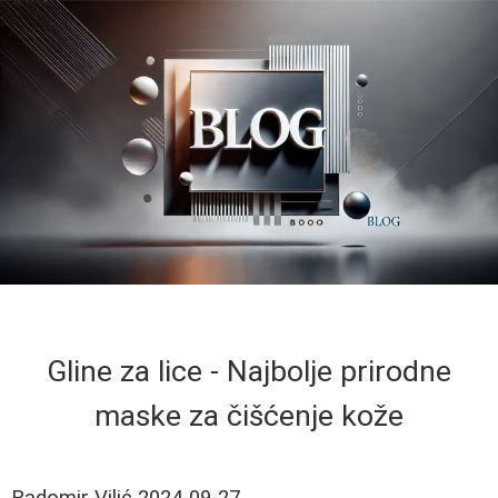
Gline za lice - Najbolje prirodne
maske za čišćenje kože
Radomir Vilić
2024-09-27