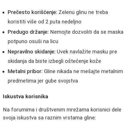
Prečesto korišćenje:
Zelenu glinu ne treba
koristiti više od 2 puta nedeljno
Predugo držanje:
Nemojte dozvoliti da se maska
potpuno osuši na licu
Nepravilno skidanje:
Uvek navlažite masku pre
skidanja da biste izbegli oštećenje kože
Metalni pribor:
Gline nikada ne mešajte metalnim
predmetima jer gube svojstva
Iskustva korisnika
Na forumima i društvenim mrežama korisnici dele
svoja iskustva sa raznim vrstama gline: