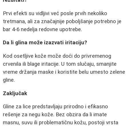
rezultati?
Prvi efekti su vidljivi već posle prvih nekoliko
tretmana, ali za značajnije poboljšanje potrebno je
bar 4-6 nedelja redovne upotrebe.
Da li glina može izazvati iritaciju?
Kod osetljive kože može doći do privremenog
crvenila ili blage iritacije. U tom slučaju, smanjite
vreme držanja maske i koristite belu umesto zelene
gline.
Zaključak
Gline za lice predstavljaju prirodno i efikasno
rešenje za negu kože. Bez obzira da li imate
masnu, suvu ili problematičnu kožu, postoji vrsta