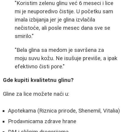
"Koristim zelenu glinu već 6 meseci i lice
mi je neuporedivo čistije. U početku sam
imala izbijanja jer je glina izvlačila
nečistoće, ali posle mesec dana sve se
smirilo."
"Bela glina sa medom je savršena za
moju suvu kožu. Ne isušuje previše, a ipak
efektivno čisti pore."
Gde kupiti kvalitetnu glinu?
Gline za lice možete naći u:
Apotekama (Riznica prirode, Shenemil, Vitalia)
Prodavnicama zdrave hrane
DM i sličnim drogerijama