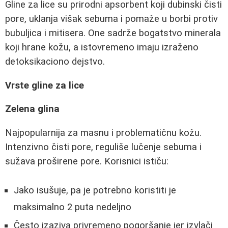
Gline za lice su prirodni apsorbent koji dubinski čisti
pore, uklanja višak sebuma i pomaže u borbi protiv
bubuljica i mitisera. One sadrže bogatstvo minerala
koji hrane kožu, a istovremeno imaju izraženo
detoksikaciono dejstvo.
Vrste gline za lice
Zelena glina
Najpopularnija za masnu i problematičnu kožu.
Intenzivno čisti pore, reguliše lučenje sebuma i
sužava proširene pore. Korisnici ističu:
Jako isušuje, pa je potrebno koristiti je
maksimalno 2 puta nedeljno
Često izaziva privremeno pogoršanje jer izvlači