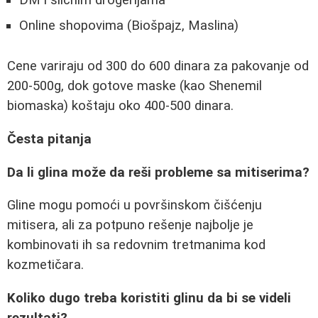
Online shopovima (Biošpajz, Maslina)
Cene variraju od 300 do 600 dinara za pakovanje od
200-500g, dok gotove maske (kao Shenemil
biomaska) koštaju oko 400-500 dinara.
Česta pitanja
Da li glina može da reši probleme sa mitiserima?
Gline mogu pomoći u površinskom čišćenju
mitisera, ali za potpuno rešenje najbolje je
kombinovati ih sa redovnim tretmanima kod
kozmetičara.
Koliko dugo treba koristiti glinu da bi se videli