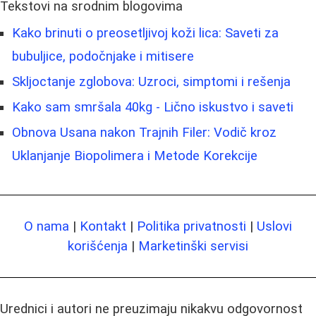
Tekstovi na srodnim blogovima
Kako brinuti o preosetljivoj koži lica: Saveti za
bubuljice, podočnjake i mitisere
Skljoctanje zglobova: Uzroci, simptomi i rešenja
Kako sam smršala 40kg - Lično iskustvo i saveti
Obnova Usana nakon Trajnih Filer: Vodič kroz
Uklanjanje Biopolimera i Metode Korekcije
O nama
|
Kontakt
|
Politika privatnosti
|
Uslovi
korišćenja
|
Marketinški servisi
Urednici i autori ne preuzimaju nikakvu odgovornost