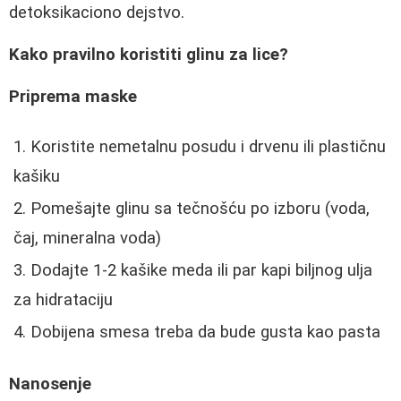
detoksikaciono dejstvo.
Kako pravilno koristiti glinu za lice?
Priprema maske
Koristite nemetalnu posudu i drvenu ili plastičnu
kašiku
Pomešajte glinu sa tečnošću po izboru (voda,
čaj, mineralna voda)
Dodajte 1-2 kašike meda ili par kapi biljnog ulja
za hidrataciju
Dobijena smesa treba da bude gusta kao pasta
Nanosenje