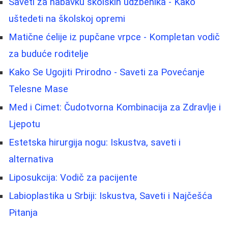
Saveti za nabavku školskih udžbenika - Kako
uštedeti na školskoj opremi
Matične ćelije iz pupčane vrpce - Kompletan vodič
za buduće roditelje
Kako Se Ugojiti Prirodno - Saveti za Povećanje
Telesne Mase
Med i Cimet: Čudotvorna Kombinacija za Zdravlje i
Ljepotu
Estetska hirurgija nogu: Iskustva, saveti i
alternativa
Liposukcija: Vodič za pacijente
Labioplastika u Srbiji: Iskustva, Saveti i Najčešća
Pitanja