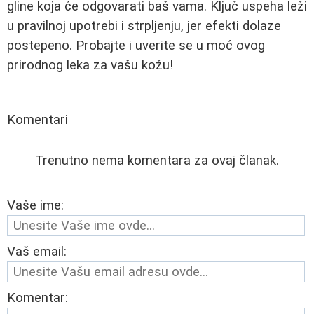
gline koja će odgovarati baš vama. Ključ uspeha leži
u pravilnoj upotrebi i strpljenju, jer efekti dolaze
postepeno. Probajte i uverite se u moć ovog
prirodnog leka za vašu kožu!
Komentari
Trenutno nema komentara za ovaj članak.
Vaše ime:
Vaš email:
Komentar: