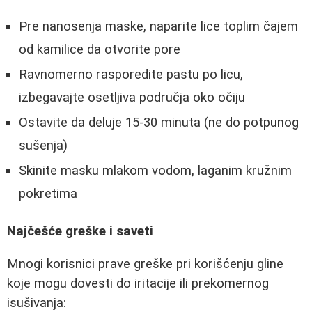
Pre nanosenja maske, naparite lice toplim čajem
od kamilice da otvorite pore
Ravnomerno rasporedite pastu po licu,
izbegavajte osetljiva područja oko očiju
Ostavite da deluje 15-30 minuta (ne do potpunog
sušenja)
Skinite masku mlakom vodom, laganim kružnim
pokretima
Najčešće greške i saveti
Mnogi korisnici prave greške pri korišćenju gline
koje mogu dovesti do iritacije ili prekomernog
isušivanja: