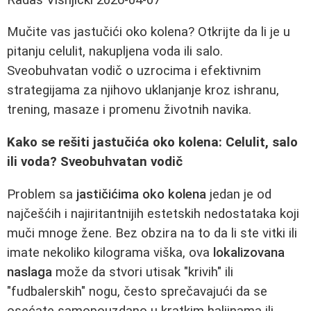
Mučite vas jastučići oko kolena? Otkrijte da li je u
pitanju celulit, nakupljena voda ili salo.
Sveobuhvatan vodič o uzrocima i efektivnim
strategijama za njihovo uklanjanje kroz ishranu,
trening, masaze i promenu životnih navika.
Kako se rešiti jastučića oko kolena: Celulit, salo
ili voda? Sveobuhvatan vodič
Problem sa
jastičićima oko kolena
jedan je od
najčešćih i najiritantnijih estetskih nedostataka koji
muči mnoge žene. Bez obzira na to da li ste vitki ili
imate nekoliko kilograma viška, ova
lokalizovana
naslaga
može da stvori utisak "krivih" ili
"fudbalerskih" nogu, često sprečavajući da se
osećate samopouzdano u kratkim haljinama ili