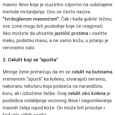
masno tkivo koje je izuzetno otporno na uobičajene
metode mršavljenja. Ovo se često naziva
"tvrdoglavom masnoćom"
. Čak i kada gubite težinu,
ove zone mogu biti poslednje koje će reagovati.
Ako možete da uhvatite
jastičić prstima
i osetite
meku, podatnu masu, a ne samo kožu, u pitanju je
verovatno salo.
2. Celulit koji se "spušta"
Mnoge žene primećuju da im se
celulit na butinama
vremenom "spusti" ka kolenu, stvarajući neravnu,
naboranu teksturu koja podseća na narandžinu
koru, ali i izbočene tačke. Ovaj
celulit oko kolena
je
posledica oslabljenja vezivnog tkiva i nagomilavanja
masnih ćelija ispod kože. On može biti prisutan i
kod vrlo vitkih osoba.