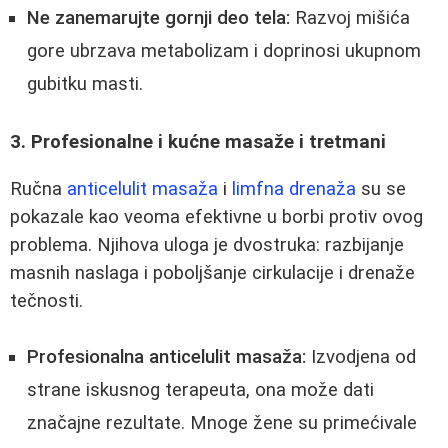
Ne zanemarujte gornji deo tela:
Razvoj mišića
gore ubrzava metabolizam i doprinosi ukupnom
gubitku masti.
3. Profesionalne i kućne masaže i tretmani
Ručna
anticelulit masaža
i
limfna drenaža
su se
pokazale kao veoma efektivne u borbi protiv ovog
problema. Njihova uloga je dvostruka: razbijanje
masnih naslaga i poboljšanje cirkulacije i drenaže
tečnosti.
Profesionalna anticelulit masaža:
Izvodjena od
strane iskusnog terapeuta, ona može dati
značajne rezultate. Mnoge žene su primećivale