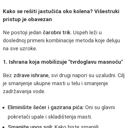
Kako se rešiti jastučića oko kolena? Višestruki
pristup je obavezan
Ne postoji jedan
čarobni trik
. Uspeh leži u
doslednoj primeni kombinacije metoda koje deluju
na sve uzroke.
1. Ishrana koja mobilizuje "tvrdoglavu masnoću"
Bez
zdrave ishrane
, svi drugi napori su uzaludni. Cilj
je smanjenje ukupne masti u telu i smanjenje
zadržavanja vode.
Eliminišite šećer i gazirana pića:
Oni su glavni
pokretači upale i skladištenja masti.
Smanjite unos soli:
Kako biste smanjili