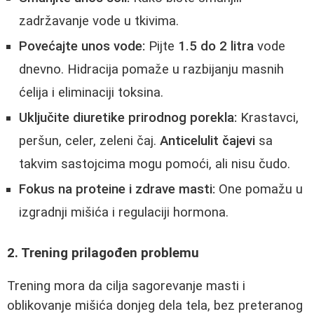
zadržavanje vode u tkivima.
Povećajte unos vode:
Pijte
1.5 do 2 litra
vode
dnevno. Hidracija pomaže u razbijanju masnih
ćelija i eliminaciji toksina.
Uključite diuretike prirodnog porekla:
Krastavci,
peršun, celer, zeleni čaj.
Anticelulit čajevi
sa
takvim sastojcima mogu pomoći, ali nisu čudo.
Fokus na proteine i zdrave masti:
One pomažu u
izgradnji mišića i regulaciji hormona.
2. Trening prilagođen problemu
Trening mora da cilja sagorevanje masti i
oblikovanje mišića donjeg dela tela, bez preteranog