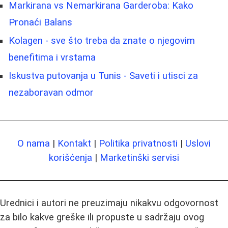
Markirana vs Nemarkirana Garderoba: Kako
Pronaći Balans
Kolagen - sve što treba da znate o njegovim
benefitima i vrstama
Iskustva putovanja u Tunis - Saveti i utisci za
nezaboravan odmor
O nama
|
Kontakt
|
Politika privatnosti
|
Uslovi
korišćenja
|
Marketinški servisi
Urednici i autori ne preuzimaju nikakvu odgovornost
za bilo kakve greške ili propuste u sadržaju ovog