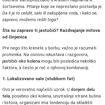
šortsevima. Pitanje koje se neprestano postavlja je:
Da li je to celulit, salo ili nakupljena voda, i kako se,
zapravo, možemo rešiti toga?
Šta su zapravo ti jastučići? Razdvajanje mitova
od činjenica
Pre nego što krenete u borbu, važno je razumeti
protivnika. Na osnovu iskustava i razgovora,
jastičići oko kolena
mogu biti posledica nekoliko
faktora, a često je reč o njihovoj kombinaciji.
1. Lokalizovano salo (stubborn fat)
Ovo je verovatno najčešći uzrok. U
donjem delu
tela
, posebno oko kolena, unutrašnje strane butina
i listova, organizam ima tendenciju da skladišti