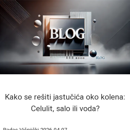
Kako se rešiti jastučića oko kolena:
Celulit, salo ili voda?
Radas Višnjički
2026-04-07