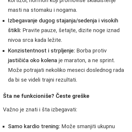
kortizol, hormon koji promoviše skladištenje
masti na stomaku i nogama.
Izbegavanje dugog stajanja/sedenja i visokih
štikli:
Pravite pauze, šetajte, dizite noge iznad
nivoa srca kada ležite.
Konzistentnost i strpljenje:
Borba protiv
jastičića oko kolena
je maraton, a ne sprint.
Može potrajati nekoliko meseci doslednog rada
da bi se videli trajni rezultati.
Šta ne funkcioniše? Česte greške
Važno je znati i šta izbegavati:
Samo kardio trening:
Može smanjiti ukupnu