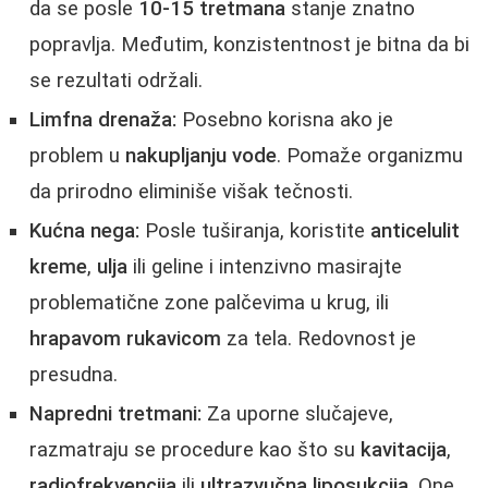
da se posle
10-15 tretmana
stanje znatno
popravlja. Međutim, konzistentnost je bitna da bi
se rezultati održali.
Limfna drenaža:
Posebno korisna ako je
problem u
nakupljanju vode
. Pomaže organizmu
da prirodno eliminiše višak tečnosti.
Kućna nega:
Posle tuširanja, koristite
anticelulit
kreme
,
ulja
ili geline i intenzivno masirajte
problematične zone palčevima u krug, ili
hrapavom rukavicom
za tela. Redovnost je
presudna.
Napredni tretmani:
Za uporne slučajeve,
razmatraju se procedure kao što su
kavitacija
,
radiofrekvencija
ili
ultrazvučna liposukcija
. One