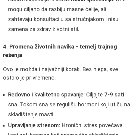
mogu ciljano da razbiju masne ćelije, ali
zahtevaju konsultaciju sa stručnjakom i nisu
zamena za zdrav životni stil.
4. Promena životnih navika - temelj trajnog
rešenja
Ovo je možda i najvažniji korak. Bez njega, sve
ostalo je privremeno.
Redovno i kvalitetno spavanje:
Ciljajte
7-9 sati
sna. Tokom sna se regulišu hormoni koji utiču na
skladištenje masti.
Upravljanje stresom:
Hronični stres povećava