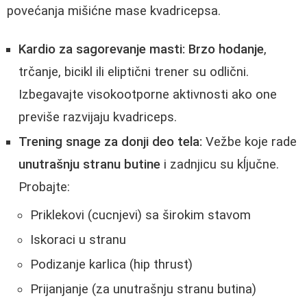
povećanja mišićne mase kvadricepsa.
Kardio za sagorevanje masti:
Brzo hodanje
,
trčanje, bicikl ili eliptični trener su odlični.
Izbegavajte visokootporne aktivnosti ako one
previše razvijaju kvadriceps.
Trening snage za donji deo tela:
Vežbe koje rade
unutrašnju stranu butine
i zadnjicu su kĺjučne.
Probajte:
Priklekovi (cucnjevi) sa širokim stavom
Iskoraci u stranu
Podizanje karlica (hip thrust)
Prijanjanje (za unutrašnju stranu butina)