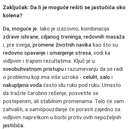
Zaključak: Da li je moguće rešiti se jastučića oko
kolena?
Da, moguće je.
Iako je izazovno, kombinacija
zdrave ishrane
,
ciljanog treninga
,
redovnih masaža
i, pre svega,
promene životnih navika
kao što su
redovno spavanje
i
smanjenje stresa
, vodi ka
vidljivim i trajnim rezultatima. Ključ je u
sveobuhvatnom pristupu
i razumevanju da se radi
o problemu koji ima više uzroka -
celulit
,
salo
i
nakupljena voda
često idu ruku pod ruku. Umesto
da tražite čarobno rešenje, posvetite se
postepenim, ali stabilnim promenama. Telo će vam
zahvaliti, a samopouzdanje će porasti zajedno sa
vidljivim napretkom u borbi protiv ovih nepoželjnih
jastičića
.