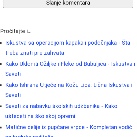
Slanje komentara
Pročitajte i...
Iskustva sa operacijom kapaka i podočnjaka - Šta
treba znati pre zahvata
Kako Ukloniti Ožiljke i Fleke od Bubuljica - Iskustva i
Saveti
Kako Ishrana Utječe na Kožu Lica: Lična Iskustva i
Saveti
Saveti za nabavku školskih udžbenika - Kako
uštedeti na školskoj opremi
Matične ćelije iz pupčane vrpce - Kompletan vodič