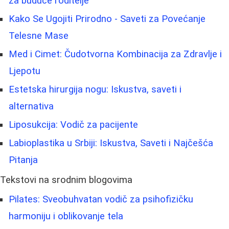
za buduće roditelje
Kako Se Ugojiti Prirodno - Saveti za Povećanje
Telesne Mase
Med i Cimet: Čudotvorna Kombinacija za Zdravlje i
Ljepotu
Estetska hirurgija nogu: Iskustva, saveti i
alternativa
Liposukcija: Vodič za pacijente
Labioplastika u Srbiji: Iskustva, Saveti i Najčešća
Pitanja
Tekstovi na srodnim blogovima
Pilates: Sveobuhvatan vodič za psihofizičku
harmoniju i oblikovanje tela