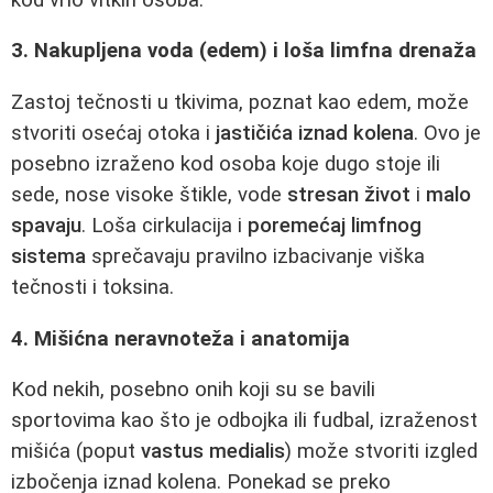
3. Nakupljena voda (edem) i loša limfna drenaža
Zastoj tečnosti u tkivima, poznat kao edem, može
stvoriti osećaj otoka i
jastičića iznad kolena
. Ovo je
posebno izraženo kod osoba koje dugo stoje ili
sede, nose visoke štikle, vode
stresan život
i
malo
spavaju
. Loša cirkulacija i
poremećaj limfnog
sistema
sprečavaju pravilno izbacivanje viška
tečnosti i toksina.
4. Mišićna neravnoteža i anatomija
Kod nekih, posebno onih koji su se bavili
sportovima kao što je odbojka ili fudbal, izraženost
mišića (poput
vastus medialis
) može stvoriti izgled
izbočenja iznad kolena. Ponekad se preko