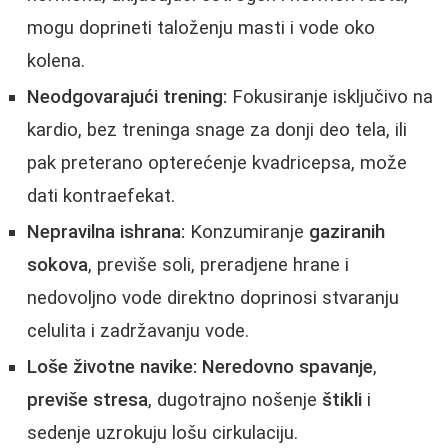
mogu doprineti taloženju masti i vode oko
kolena.
Neodgovarajući trening:
Fokusiranje isključivo na
kardio, bez treninga snage za donji deo tela, ili
pak preterano opterećenje kvadricepsa, može
dati kontraefekat.
Nepravilna ishrana:
Konzumiranje
gaziranih
sokova
, previše soli, preradjene hrane i
nedovoljno vode direktno doprinosi stvaranju
celulita i zadržavanju vode.
Loše životne navike:
Neredovno spavanje
,
previše stresa
, dugotrajno nošenje
štikli
i
sedenje uzrokuju lošu cirkulaciju.