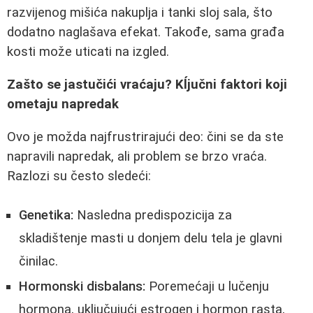
razvijenog mišića nakuplja i tanki sloj sala, što
dodatno naglašava efekat. Takođe, sama građa
kosti može uticati na izgled.
Zašto se jastučići vraćaju? Kĺjučni faktori koji
ometaju napredak
Ovo je možda najfrustrirajući deo: čini se da ste
napravili napredak, ali problem se brzo vraća.
Razlozi su često sledeći:
Genetika:
Nasledna predispozicija za
skladištenje masti u donjem delu tela je glavni
činilac.
Hormonski disbalans:
Poremećaji u lučenju
hormona, uključujući estrogen i hormon rasta,