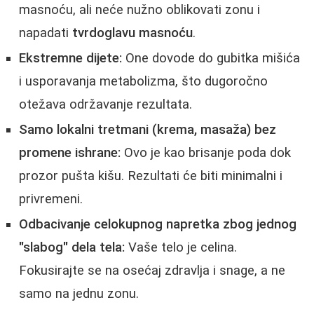
masnoću, ali neće nužno oblikovati zonu i
napadati
tvrdoglavu masnoću
.
Ekstremne dijete:
One dovode do gubitka mišića
i usporavanja metabolizma, što dugoročno
otežava održavanje rezultata.
Samo lokalni tretmani (krema, masaža) bez
promene ishrane:
Ovo je kao brisanje poda dok
prozor pušta kišu. Rezultati će biti minimalni i
privremeni.
Odbacivanje celokupnog napretka zbog jednog
"slabog" dela tela:
Vaše telo je celina.
Fokusirajte se na osećaj zdravlja i snage, a ne
samo na jednu zonu.