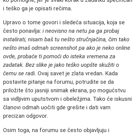
i teško ga je opisati rečima.
Upravo o tome govori i sledeća situacija, koja se
često ponavlja:
i neovisno na netu pa ga probaj
instalirati, nisam baš tu nešto stručnjačina, čim tako
nešto imaš odmah screenshot pa ako je neko online
ovde, probaće ti pomoći do isteka vremena za
zadatak. Bez slike je jako teško uopšte skužiti o
čemu se radi.
Ovaj savet je zlata vredan. Kada
postavite pitanje na forumu, potrudite se da
priložite što jasniji snimak ekrana, po mogućstvu
sa vidljivim uputstvom i obeležjima. Tako će iskusni
članovi odmah uočiti gde grešite i dati vam
precizan odgovor.
Osim toga, na forumu se često objavljuju i