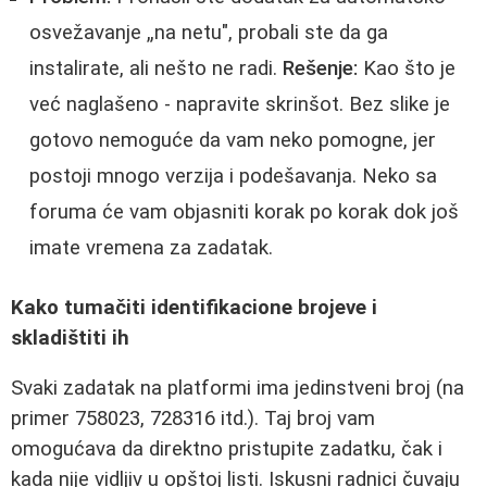
osvežavanje „na netu", probali ste da ga
instalirate, ali nešto ne radi.
Rešenje:
Kao što je
već naglašeno - napravite skrinšot. Bez slike je
gotovo nemoguće da vam neko pomogne, jer
postoji mnogo verzija i podešavanja. Neko sa
foruma će vam objasniti korak po korak dok još
imate vremena za zadatak.
Kako tumačiti identifikacione brojeve i
skladištiti ih
Svaki zadatak na platformi ima jedinstveni broj (na
primer 758023, 728316 itd.). Taj broj vam
omogućava da direktno pristupite zadatku, čak i
kada nije vidljiv u opštoj listi. Iskusni radnici čuvaju