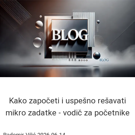
Kako započeti i uspešno rešavati
mikro zadatke - vodič za početnike
Radomir Vilić
2026-06-14