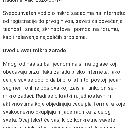
Sveobuhvatan vodič o mikro zadacima na internetu:
od registracije do prvog nivoa, saveti za povećanje
tačnosti, značaj skrinšotova i pomoći na forumu,
kao i rešavanje najčešćih problema.
Uvod u svet mikro zarade
Mnogi od nas su bar jednom naišli na oglase koji
obećavaju brzu i laku zaradu preko interneta. Iako
deluje suviše dobro da bi bilo istinito, postoji jedan
segment online poslova koji zaista funkcioniše -
mikro zadaci. Radi se o kratkim, jednostavnim
aktivnostima koje objedinjuju veće platforme, a koje
svakodnevno okupljaju hiljade radnika iz celog
sveta. Ovaj tekst će vas, kroz konkretne savete i
primere iz iskustva zajednice, provesti kroz sve