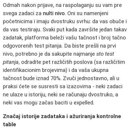
Odmah nakon prijave, na raspolaganju su vam pre
svega zadaci za
nulti nivo
. Oni su namenjeni
početnicima i imaju dvostruku svrhu: da vas obuče i
da vas testiraju. Svaki put kada završite jedan takav
zadatak, platforma beleži vašu tačnost i broj tačno
odgovorenih test pitanja. Da biste prešli na prvi
nivo, potrebno je da sakupite najmanje
sto test
pitanja
, odradite pet različitih poslova (sa različitim
identifikacionim brojevima) i da vaša ukupna
tačnost bude iznad 70%. Zvuči jednostavno, ali u
praksi ćete se susresti sa izazovima - neki zadaci
ne ulaze u istoriju, neki se računaju dvostruko, a
neki vas mogu začas baciti u expelled.
Značaj istorije zadataka i ažuriranja kontrolne
table