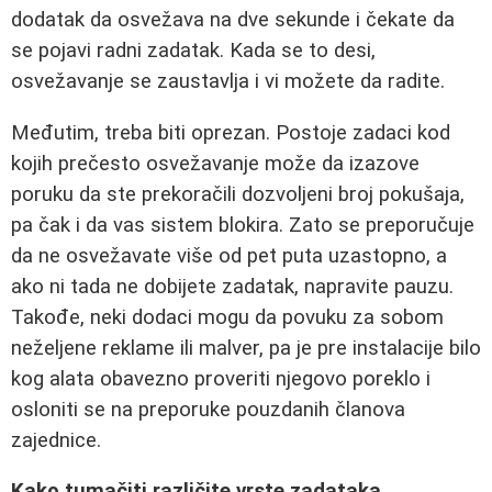
dodatak da osvežava na dve sekunde i čekate da
se pojavi radni zadatak. Kada se to desi,
osvežavanje se zaustavlja i vi možete da radite.
Međutim, treba biti oprezan. Postoje zadaci kod
kojih prečesto osvežavanje može da izazove
poruku da ste prekoračili dozvoljeni broj pokušaja,
pa čak i da vas sistem blokira. Zato se preporučuje
da ne osvežavate više od pet puta uzastopno, a
ako ni tada ne dobijete zadatak, napravite pauzu.
Takođe, neki dodaci mogu da povuku za sobom
neželjene reklame ili malver, pa je pre instalacije bilo
kog alata obavezno proveriti njegovo poreklo i
osloniti se na preporuke pouzdanih članova
zajednice.
Kako tumačiti različite vrste zadataka