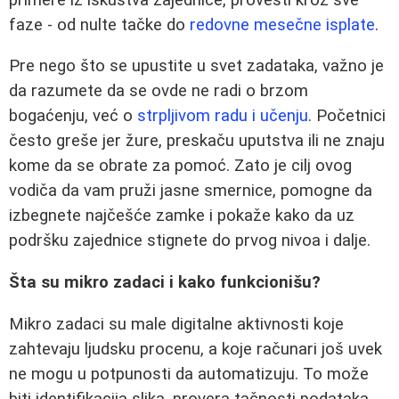
faze - od nulte tačke do
redovne mesečne isplate
.
Pre nego što se upustite u svet zadataka, važno je
da razumete da se ovde ne radi o brzom
bogaćenju, već o
strpljivom radu i učenju
. Početnici
često greše jer žure, preskaču uputstva ili ne znaju
kome da se obrate za pomoć. Zato je cilj ovog
vodiča da vam pruži jasne smernice, pomogne da
izbegnete najčešće zamke i pokaže kako da uz
podršku zajednice stignete do prvog nivoa i dalje.
Šta su mikro zadaci i kako funkcionišu?
Mikro zadaci su male digitalne aktivnosti koje
zahtevaju ljudsku procenu, a koje računari još uvek
ne mogu u potpunosti da automatizuju. To može
biti identifikacija slika, provera tačnosti podataka,