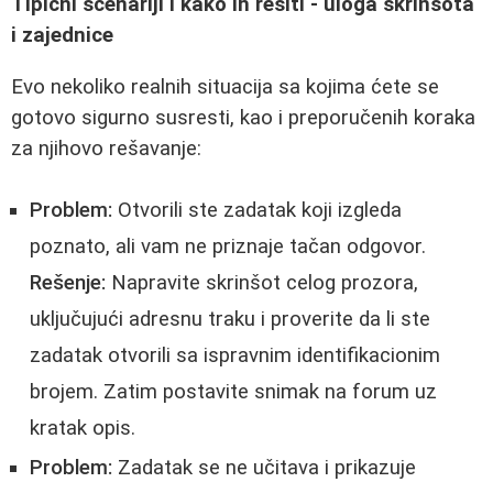
Tipični scenariji i kako ih rešiti - uloga skrinšota
i zajednice
Evo nekoliko realnih situacija sa kojima ćete se
gotovo sigurno susresti, kao i preporučenih koraka
za njihovo rešavanje:
Problem:
Otvorili ste zadatak koji izgleda
poznato, ali vam ne priznaje tačan odgovor.
Rešenje:
Napravite skrinšot celog prozora,
uključujući adresnu traku i proverite da li ste
zadatak otvorili sa ispravnim identifikacionim
brojem. Zatim postavite snimak na forum uz
kratak opis.
Problem:
Zadatak se ne učitava i prikazuje