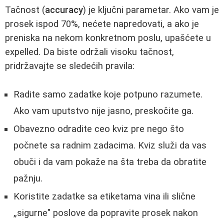
Tačnost (
accuracy
) je ključni parametar. Ako vam je
prosek ispod 70%, nećete napredovati, a ako je
preniska na nekom konkretnom poslu, upašćete u
expelled. Da biste održali visoku tačnost,
pridržavajte se sledećih pravila:
Radite samo zadatke koje potpuno razumete.
Ako vam uputstvo nije jasno, preskočite ga.
Obavezno odradite ceo kviz pre nego što
počnete sa radnim zadacima. Kviz služi da vas
obuči i da vam pokaže na šta treba da obratite
pažnju.
Koristite zadatke sa etiketama vina ili slične
„sigurne" poslove da popravite prosek nakon