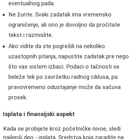
eventualnog pada.
Ne žurite. Svaki zadatak ima vremensko
ograničenje, ali ono je dovoljno da pročitate
tekst i razmislite.
Ako vidite da ste pogrešili na nekoliko
uzastopnih pitanja, napustite zadatak pre nego
što vas sistem izbaci. Podaci o tačnosti se
beleže tek po završetku radnog ciklusa, pa
pravovremeno odustajanje može da sačuva
prosek.
Isplata i finansijski aspekt
Kada se probijete kroz početničke nivoe, sledi
najlepši deo - isplata. Sredstva koja zaradite na