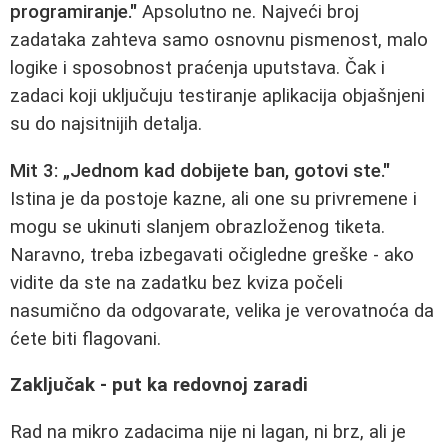
programiranje."
Apsolutno ne. Najveći broj
zadataka zahteva samo osnovnu pismenost, malo
logike i sposobnost praćenja uputstava. Čak i
zadaci koji uključuju testiranje aplikacija objašnjeni
su do najsitnijih detalja.
Mit 3: „Jednom kad dobijete ban, gotovi ste."
Istina je da postoje kazne, ali one su privremene i
mogu se ukinuti slanjem obrazloženog tiketa.
Naravno, treba izbegavati očigledne greške - ako
vidite da ste na zadatku bez kviza počeli
nasumično da odgovarate, velika je verovatnoća da
ćete biti flagovani.
Zaključak - put ka redovnoj zaradi
Rad na mikro zadacima nije ni lagan, ni brz, ali je