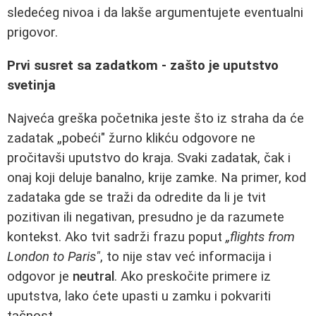
sledećeg nivoa i da lakše argumentujete eventualni
prigovor.
Prvi susret sa zadatkom - zašto je uputstvo
svetinja
Najveća greška početnika jeste što iz straha da će
zadatak „pobeći" žurno klikću odgovore ne
pročitavši uputstvo do kraja. Svaki zadatak, čak i
onaj koji deluje banalno, krije zamke. Na primer, kod
zadataka gde se traži da odredite da li je tvit
pozitivan ili negativan, presudno je da razumete
kontekst. Ako tvit sadrži frazu poput
„flights from
London to Paris"
, to nije stav već informacija i
odgovor je
neutral
. Ako preskočite primere iz
uputstva, lako ćete upasti u zamku i pokvariti
tačnost.