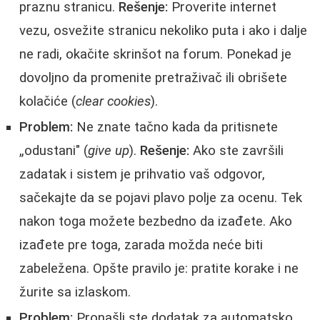
praznu stranicu.
Rešenje:
Proverite internet
vezu, osvežite stranicu nekoliko puta i ako i dalje
ne radi, okačite skrinšot na forum. Ponekad je
dovoljno da promenite pretraživač ili obrišete
kolačiće (
clear cookies
).
Problem:
Ne znate tačno kada da pritisnete
„odustani" (
give up
).
Rešenje:
Ako ste završili
zadatak i sistem je prihvatio vaš odgovor,
sačekajte da se pojavi plavo polje za ocenu. Tek
nakon toga možete bezbedno da izađete. Ako
izađete pre toga, zarada možda neće biti
zabeležena. Opšte pravilo je: pratite korake i ne
žurite sa izlaskom.
Problem:
Pronašli ste dodatak za automatsko