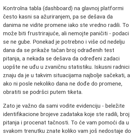
Kontrolna tabla (dashboard) na glavnoj platformi
često kasni sa ažuriranjem, pa se dešava da
danima ne vidite promene iako ste vredno radili. To
može biti frustrirajuće, ali nemojte paničiti - podaci
se ne gube. Ponekad je potrebno i više od nedelju
dana da se prikaže tačan broj odrađenih test
pitanja, a nekada se dešava da određeni zadaci
uopšte ne uđu u zvaničnu statistiku. Iskusni radnici
znaju da je u takvim situacijama najbolje sačekati, a
ako ni posle nekoliko dana ne dođe do promene,
obratiti se podršci putem tiketa.
Zato je važno da sami vodite evidenciju - beležite
identifikacione brojeve zadataka koje ste radili, broj
pitanja i procenat tačnosti. To će vam pomoći da u
svakom trenutku znate koliko vam još nedostaje do