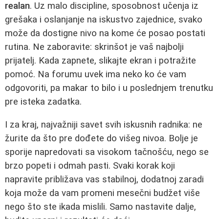
realan
. Uz malo discipline, sposobnost učenja iz
grešaka i oslanjanje na iskustvo zajednice, svako
može da dostigne nivo na kome će posao postati
rutina. Ne zaboravite: skrinšot je vaš najbolji
prijatelj. Kada zapnete, slikajte ekran i potražite
pomoć. Na forumu uvek ima neko ko će vam
odgovoriti, pa makar to bilo i u poslednjem trenutku
pre isteka zadatka.
I za kraj, najvažniji savet svih iskusnih radnika: ne
žurite da što pre dođete do višeg nivoa. Bolje je
sporije napredovati sa visokom tačnošću, nego se
brzo popeti i odmah pasti. Svaki korak koji
napravite približava vas stabilnoj, dodatnoj zaradi
koja može da vam promeni mesečni budžet više
nego što ste ikada mislili. Samo nastavite dalje,