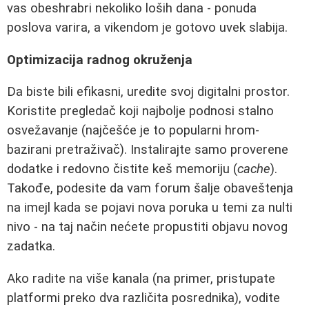
vas obeshrabri nekoliko loših dana - ponuda
poslova varira, a vikendom je gotovo uvek slabija.
Optimizacija radnog okruženja
Da biste bili efikasni, uredite svoj digitalni prostor.
Koristite pregledač koji najbolje podnosi stalno
osvežavanje (najčešće je to popularni hrom-
bazirani pretraživač). Instalirajte samo proverene
dodatke i redovno čistite keš memoriju (
cache
).
Takođe, podesite da vam forum šalje obaveštenja
na imejl kada se pojavi nova poruka u temi za nulti
nivo - na taj način nećete propustiti objavu novog
zadatka.
Ako radite na više kanala (na primer, pristupate
platformi preko dva različita posrednika), vodite