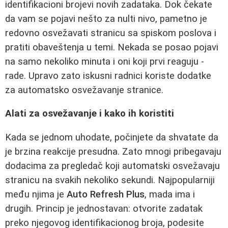
identifikacioni brojevi novih zadataka. Dok čekate
da vam se pojavi nešto za nulti nivo, pametno je
redovno osvežavati stranicu sa spiskom poslova i
pratiti obaveštenja u temi. Nekada se posao pojavi
na samo nekoliko minuta i oni koji prvi reaguju -
rade. Upravo zato iskusni radnici koriste dodatke
za automatsko osvežavanje stranice.
Alati za osvežavanje i kako ih koristiti
Kada se jednom uhodate, počinjete da shvatate da
je brzina reakcije presudna. Zato mnogi pribegavaju
dodacima za pregledač koji automatski osvežavaju
stranicu na svakih nekoliko sekundi. Najpopularniji
među njima je
Auto Refresh Plus
, mada ima i
drugih. Princip je jednostavan: otvorite zadatak
preko njegovog identifikacionog broja, podesite