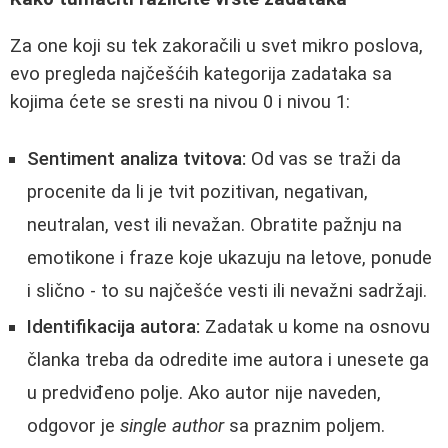
Za one koji su tek zakoračili u svet mikro poslova,
evo pregleda najčešćih kategorija zadataka sa
kojima ćete se sresti na nivou 0 i nivou 1:
Sentiment analiza tvitova:
Od vas se traži da
procenite da li je tvit pozitivan, negativan,
neutralan, vest ili nevažan. Obratite pažnju na
emotikone i fraze koje ukazuju na letove, ponude
i slično - to su najčešće vesti ili nevažni sadržaji.
Identifikacija autora:
Zadatak u kome na osnovu
članka treba da odredite ime autora i unesete ga
u predviđeno polje. Ako autor nije naveden,
odgovor je
single author
sa praznim poljem.