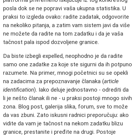
posla dok se ne popravi vaša ukupna statistika. U
praksi to izgleda ovako: radite zadatak, odgovorite
na nekoliko pitanja, a zatim vam sistem javi da više
ne možete da radite na tom zadatku i da je vaša
tačnost pala ispod dozvoljene granice.
Da biste izbegli expelled, neophodno je da radite
samo one zadatke za koje ste sigurni da ih potpuno
razumete. Na primer, mnogi početnici su se opekli
na zadacima za prepoznavanje članaka (
article
identification
). Iako deluje jednostavno - odrediti da
li je nešto članak ili ne - u praksi postoji mnogo sivih
zona. Blog post, galerija slika, forum, sve to može
da vas zbuni. Zato iskusni radnici preporučuju: ako
vidite da vam je tačnost na nekom zadatku blizu
granice, prestanite i pređite na drugi. Postoje