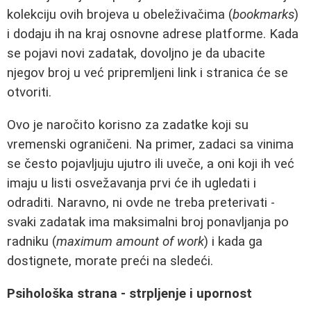
kolekciju ovih brojeva u obeleživačima (
bookmarks
)
i dodaju ih na kraj osnovne adrese platforme. Kada
se pojavi novi zadatak, dovoljno je da ubacite
njegov broj u već pripremljeni link i stranica će se
otvoriti.
Ovo je naročito korisno za zadatke koji su
vremenski ograničeni. Na primer, zadaci sa vinima
se često pojavljuju ujutro ili uveče, a oni koji ih već
imaju u listi osvežavanja prvi će ih ugledati i
odraditi. Naravno, ni ovde ne treba preterivati -
svaki zadatak ima maksimalni broj ponavljanja po
radniku (
maximum amount of work
) i kada ga
dostignete, morate preći na sledeći.
Psihološka strana - strpljenje i upornost