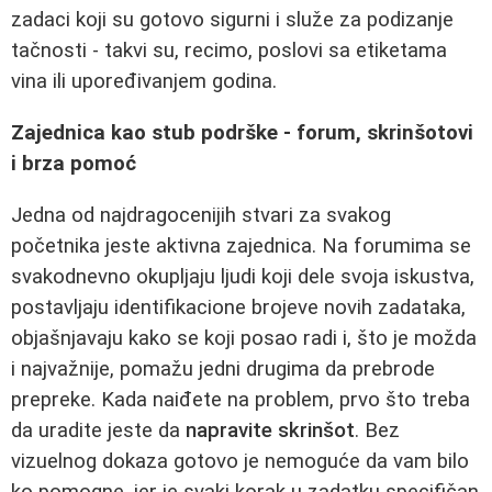
zadaci koji su gotovo sigurni i služe za podizanje
tačnosti - takvi su, recimo, poslovi sa etiketama
vina ili upoređivanjem godina.
Zajednica kao stub podrške - forum, skrinšotovi
i brza pomoć
Jedna od najdragocenijih stvari za svakog
početnika jeste aktivna zajednica. Na forumima se
svakodnevno okupljaju ljudi koji dele svoja iskustva,
postavljaju identifikacione brojeve novih zadataka,
objašnjavaju kako se koji posao radi i, što je možda
i najvažnije, pomažu jedni drugima da prebrode
prepreke. Kada naiđete na problem, prvo što treba
da uradite jeste da
napravite skrinšot
. Bez
vizuelnog dokaza gotovo je nemoguće da vam bilo
ko pomogne, jer je svaki korak u zadatku specifičan