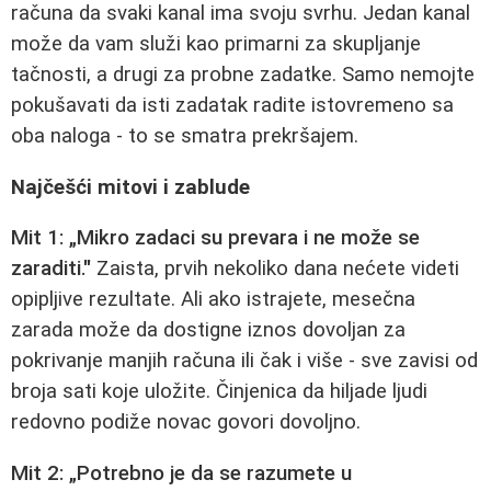
računa da svaki kanal ima svoju svrhu. Jedan kanal
može da vam služi kao primarni za skupljanje
tačnosti, a drugi za probne zadatke. Samo nemojte
pokušavati da isti zadatak radite istovremeno sa
oba naloga - to se smatra prekršajem.
Najčešći mitovi i zablude
Mit 1: „Mikro zadaci su prevara i ne može se
zaraditi."
Zaista, prvih nekoliko dana nećete videti
opipljive rezultate. Ali ako istrajete, mesečna
zarada može da dostigne iznos dovoljan za
pokrivanje manjih računa ili čak i više - sve zavisi od
broja sati koje uložite. Činjenica da hiljade ljudi
redovno podiže novac govori dovoljno.
Mit 2: „Potrebno je da se razumete u