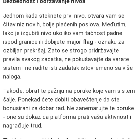
Bezbednost i održavanje nivoa
Jednom kada steknete prvi nivo, otvara vam se
čitav niz novih, bolje plaćenih poslova. Međutim,
lako je izgubiti nivo ukoliko vam tačnost padne
ispod granice ili dobijete
major flag
- oznaku za
ozbiljan prekršaj. Zato se strogo pridržavajte
pravila svakog zadatka, ne pokušavajte da varate
sistem i ne radite isti zadatak istovremeno sa više
naloga.
Takođe, obratite pažnju na poruke koje vam sistem
šalje. Ponekad ćete dobiti obaveštenje da ste
bonusirani za dobar rad. Ne zanemarujte te poruke
- one su dokaz da platforma prati vašu aktivnost i
nagrađuje trud.