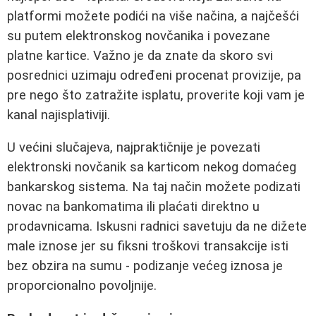
platformi možete podići na više načina, a najčešći
su putem elektronskog novčanika i povezane
platne kartice. Važno je da znate da skoro svi
posrednici uzimaju određeni procenat provizije, pa
pre nego što zatražite isplatu, proverite koji vam je
kanal najisplativiji.
U većini slučajeva, najpraktičnije je povezati
elektronski novčanik sa karticom nekog domaćeg
bankarskog sistema. Na taj način možete podizati
novac na bankomatima ili plaćati direktno u
prodavnicama. Iskusni radnici savetuju da ne dižete
male iznose jer su fiksni troškovi transakcije isti
bez obzira na sumu - podizanje većeg iznosa je
proporcionalno povoljnije.