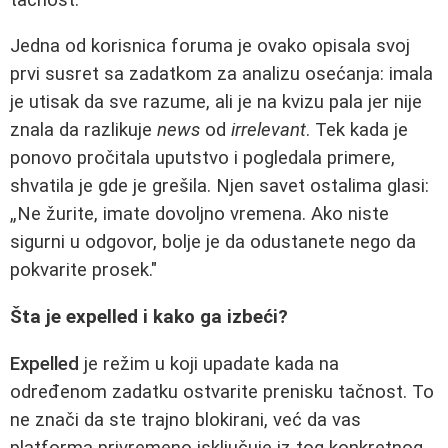
Jedna od korisnica foruma je ovako opisala svoj
prvi susret sa zadatkom za analizu osećanja: imala
je utisak da sve razume, ali je na kvizu pala jer nije
znala da razlikuje
news
od
irrelevant
. Tek kada je
ponovo pročitala uputstvo i pogledala primere,
shvatila je gde je grešila. Njen savet ostalima glasi:
„Ne žurite, imate dovoljno vremena. Ako niste
sigurni u odgovor, bolje je da odustanete nego da
pokvarite prosek."
Šta je expelled i kako ga izbeći?
Expelled
je režim u koji upadate kada na
određenom zadatku ostvarite prenisku tačnost. To
ne znači da ste trajno blokirani, već da vas
platforma privremeno isključuje iz tog konkretnog