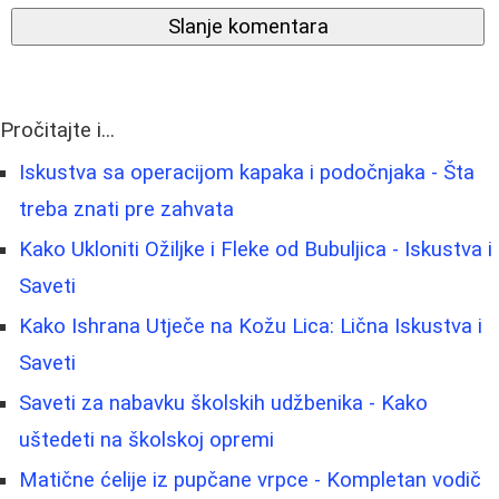
Slanje komentara
Pročitajte i...
Iskustva sa operacijom kapaka i podočnjaka - Šta
treba znati pre zahvata
Kako Ukloniti Ožiljke i Fleke od Bubuljica - Iskustva i
Saveti
Kako Ishrana Utječe na Kožu Lica: Lična Iskustva i
Saveti
Saveti za nabavku školskih udžbenika - Kako
uštedeti na školskoj opremi
Matične ćelije iz pupčane vrpce - Kompletan vodič