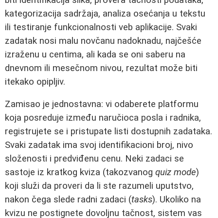
kategorizacija sadržaja, analiza osećanja u tekstu
ili testiranje funkcionalnosti veb aplikacije. Svaki
zadatak nosi malu novčanu nadoknadu, najčešće
izraženu u centima, ali kada se oni saberu na
dnevnom ili mesečnom nivou, rezultat može biti
itekako opipljiv.
Zamisao je jednostavna: vi odaberete platformu
koja posreduje između naručioca posla i radnika,
registrujete se i pristupate listi dostupnih zadataka.
Svaki zadatak ima svoj identifikacioni broj, nivo
složenosti i predviđenu cenu. Neki zadaci se
sastoje iz kratkog kviza (takozvanog
quiz mode
)
koji služi da proveri da li ste razumeli uputstvo,
nakon čega slede radni zadaci (
tasks
). Ukoliko na
kvizu ne postignete dovoljnu tačnost, sistem vas