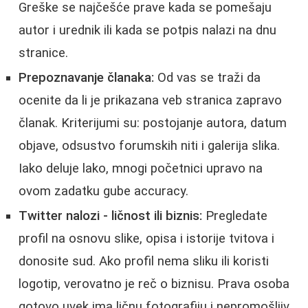
Greške se najčešće prave kada se pomešaju
autor i urednik ili kada se potpis nalazi na dnu
stranice.
Prepoznavanje članaka:
Od vas se traži da
ocenite da li je prikazana veb stranica zapravo
članak. Kriterijumi su: postojanje autora, datum
objave, odsustvo forumskih niti i galerija slika.
Iako deluje lako, mnogi početnici upravo na
ovom zadatku gube accuracy.
Twitter nalozi - ličnost ili biznis:
Pregledate
profil na osnovu slike, opisa i istorije tvitova i
donosite sud. Ako profil nema sliku ili koristi
logotip, verovatno je reč o biznisu. Prava osoba
gotovo uvek ima ličnu fotografiju i nepromošljiv