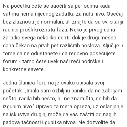
Na početku ćete se suočiti sa periodima kada
satima nema nijednog zadatka za nulti nivo. Osećaj
bezizlaznosti je normalan, ali znajte da su svi stariji
radnici prošli kroz istu fazu. Neko je prvog dana
zaradio svega nekoliko centi, dok je drugi mesec
dana čekao na prvih pet različitih poslova. Ključ je u
tome da ne odustanete i da redovno posećujete
forum - tamo ćete uvek naći reči podrške i
konkretne savete.
Jedna članica foruma je ovako opisala svoj
početak: „Imala sam ozbiljnu paniku da ne zabrljam
nešto; radila bih nešto, ali ne znam šta, ne bih da
izgubim nivo." Upravo ta mera opreza, uz oslanjanje
na iskustva drugih, može da vas zaštiti od naglih
padova tačnosti i gubitka nivoa. Ne dozvolite da