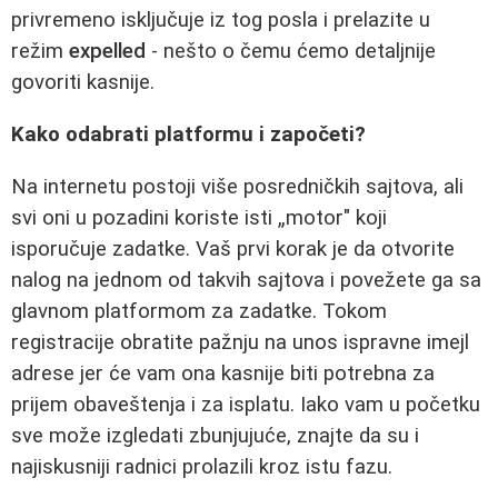
privremeno isključuje iz tog posla i prelazite u
režim
expelled
- nešto o čemu ćemo detaljnije
govoriti kasnije.
Kako odabrati platformu i započeti?
Na internetu postoji više posredničkih sajtova, ali
svi oni u pozadini koriste isti „motor" koji
isporučuje zadatke. Vaš prvi korak je da otvorite
nalog na jednom od takvih sajtova i povežete ga sa
glavnom platformom za zadatke. Tokom
registracije obratite pažnju na unos ispravne imejl
adrese jer će vam ona kasnije biti potrebna za
prijem obaveštenja i za isplatu. Iako vam u početku
sve može izgledati zbunjujuće, znajte da su i
najiskusniji radnici prolazili kroz istu fazu.