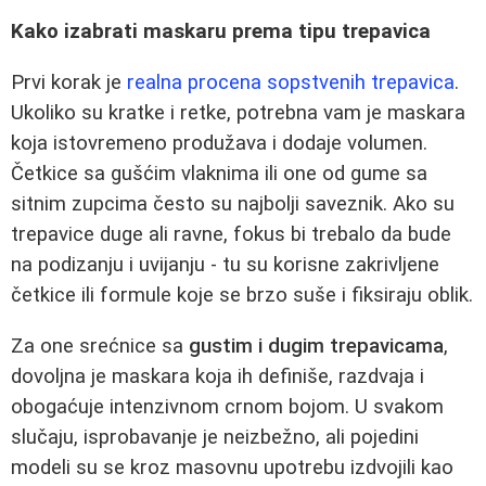
Kako izabrati maskaru prema tipu trepavica
Prvi korak je
realna procena sopstvenih trepavica
.
Ukoliko su kratke i retke, potrebna vam je maskara
koja istovremeno produžava i dodaje volumen.
Četkice sa gušćim vlaknima ili one od gume sa
sitnim zupcima često su najbolji saveznik. Ako su
trepavice duge ali ravne, fokus bi trebalo da bude
na podizanju i uvijanju - tu su korisne zakrivljene
četkice ili formule koje se brzo suše i fiksiraju oblik.
Za one srećnice sa
gustim i dugim trepavicama
,
dovoljna je maskara koja ih definiše, razdvaja i
obogaćuje intenzivnom crnom bojom. U svakom
slučaju, isprobavanje je neizbežno, ali pojedini
modeli su se kroz masovnu upotrebu izdvojili kao