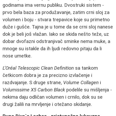
godinama ima vernu publiku. Dvostruki sistem -
prvo bela baza za produžavanje, zatim crni sloj za
volumen i boju - stvara trepavice koje su primetno
duže i gušće. Tajna je u tome da se crni sloj nanese
dok je beli još vlažan. Iako se skida nešto teže, uz
dobar dvofazni odstranjivač sminke nema muke, a
mnoge su istakle da ih ljudi redovno pitaju da li
nose umetke.
L’Oréal Telescopic Clean Definition
sa tankom
četkicom dobra je za precizno izvlačenje i
razdvajanje. S druge strane,
Volume Collagen
i
Volumissime X5 Carbon Black
podelile su mišljenja -
nekima daju odličan volumen i crnilo, dok su se
drugi žalili na mrvljenje i otežano skidanje.