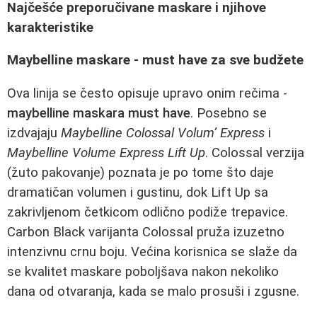
Najčešće preporučivane maskare i njihove
karakteristike
Maybelline maskare - must have za sve budžete
Ova linija se često opisuje upravo onim rečima -
maybelline maskara must have
. Posebno se
izdvajaju
Maybelline Colossal Volum’ Express
i
Maybelline Volume Express Lift Up
. Colossal verzija
(žuto pakovanje) poznata je po tome što daje
dramatičan volumen i gustinu, dok Lift Up sa
zakrivljenom četkicom odlično podiže trepavice.
Carbon Black varijanta Colossal pruža izuzetno
intenzivnu crnu boju. Većina korisnica se slaže da
se kvalitet maskare poboljšava nakon nekoliko
dana od otvaranja, kada se malo prosuši i zgusne.