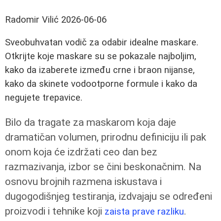
Radomir Vilić
2026-06-06
Sveobuhvatan vodič za odabir idealne maskare.
Otkrijte koje maskare su se pokazale najboljim,
kako da izaberete između crne i braon nijanse,
kako da skinete vodootporne formule i kako da
negujete trepavice.
Bilo da tragate za maskarom koja daje
dramatičan volumen, prirodnu definiciju ili pak
onom koja će izdržati ceo dan bez
razmazivanja, izbor se čini beskonačnim. Na
osnovu brojnih razmena iskustava i
dugogodišnjeg testiranja, izdvajaju se određeni
proizvodi i tehnike koji
.
zaista prave razliku