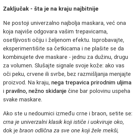
Zaključak - šta je na kraju najbitnije
Ne postoji univerzalno najbolja maskara, već ona
koja najviše odgovara vašim trepavicama,
osetljivosti očiju i željenom efektu. Isprobavajte,
eksperimentišite sa četkicama i ne plašite se da
kombinujete dve maskare - jednu za dužinu, drugu
za volumen. Slušajte signale svoje kože: ako vas
oči peku, crvene ili svrbe, bez razmišljanja menjajte
proizvod. Na kraju,
nega trepavica prirodnim uljima
i
pravilno, nežno skidanje
čine bar polovinu uspeha
svake maskare.
Ako ste u nedoumici između crne i braon, setite se:
crna je univerzalni klasik koji ističe i uokviruje oko
,
dok je
braon odlična za sve one koji žele mekši,