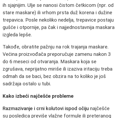
ih sjajnijim. Ulje se nanosi čistom četkicom (npr. od
stare maskare) ili vrhom prsta duž korena i dužine
trepavica. Posle nekoliko nedelja, trepavice postaju
gušće i otpornije, pa čak i najjednostavnija maskara
izgleda lepše.
Takođe, obratite pažnju na rok trajanja maskare.
Većina proizvođača preporučuje zamenu nakon 3
do 6 meseci od otvaranja. Maskara koja se
zgrušava, neprijatno miriše ili izaziva iritaciju treba
odmah da se baci, bez obzira na to koliko je još
sadržaja ostalo u tubi.
Kako izbeći najčešće probleme
Razmazivanje i crni kolutovi ispod očiju
najčešće
su posledica previše vlažne formule ili preteranog