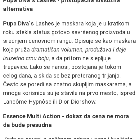
Pupa Diva`s Lashes - pristupačna luksuzna
alternativa
Pupa Diva`s Lashes
je maskara koja je u kratkom
roku stekla status gotovo savršenog proizvoda u
srednjem cenovnom rangu. Opisuje se kao maskara
koja pruža
dramatičan volumen, produžava i daje
izuzetno crnu boju
, a da pritom ne slepljuje
trepavice. Lako se nanosi, postojana je tokom
celog dana, a skida se bez preteranog trljanja.
Često se poredi sa znatno skupljim maskarama, a
mnoge korisnice su je stavile na prvo mesto, ispred
Lancôme Hypnôse ili Dior Diorshow.
Essence Multi Action - dokaz da cena ne mora
da bude presudna