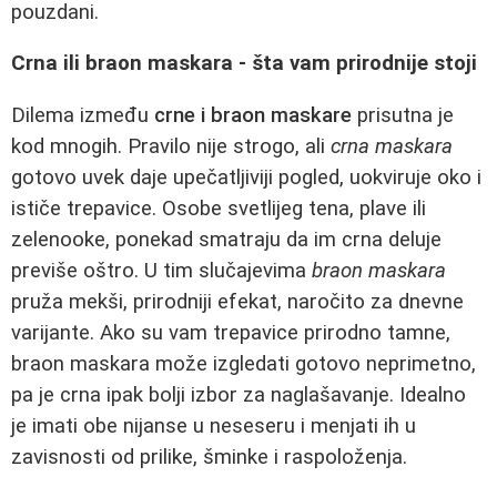
pouzdani.
Crna ili braon maskara - šta vam prirodnije stoji
Dilema između
crne i braon maskare
prisutna je
kod mnogih. Pravilo nije strogo, ali
crna maskara
gotovo uvek daje upečatljiviji pogled, uokviruje oko i
ističe trepavice. Osobe svetlijeg tena, plave ili
zelenooke, ponekad smatraju da im crna deluje
previše oštro. U tim slučajevima
braon maskara
pruža mekši, prirodniji efekat, naročito za dnevne
varijante. Ako su vam trepavice prirodno tamne,
braon maskara može izgledati gotovo neprimetno,
pa je crna ipak bolji izbor za naglašavanje. Idealno
je imati obe nijanse u neseseru i menjati ih u
zavisnosti od prilike, šminke i raspoloženja.