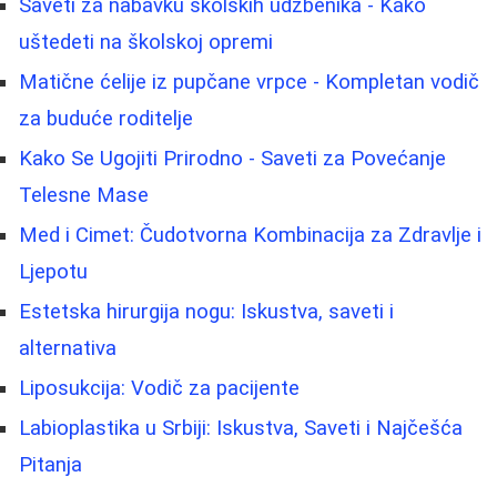
Saveti za nabavku školskih udžbenika - Kako
uštedeti na školskoj opremi
Matične ćelije iz pupčane vrpce - Kompletan vodič
za buduće roditelje
Kako Se Ugojiti Prirodno - Saveti za Povećanje
Telesne Mase
Med i Cimet: Čudotvorna Kombinacija za Zdravlje i
Ljepotu
Estetska hirurgija nogu: Iskustva, saveti i
alternativa
Liposukcija: Vodič za pacijente
Labioplastika u Srbiji: Iskustva, Saveti i Najčešća
Pitanja