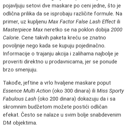
pojavljuju setovi dve maskare po ceni jedne, što je
odlična prilika da se isprobaju različite formule. Na
primer, uz kupljenu
Max Factor False Lash Effect
ili
Masterpiece Max
neretko se na poklon dobija
2000
Calorie
. Cene takvih paketa kreću se znatno
povoljnije nego kada se kupuju pojedinačno.
Informacije o trajanju akcija i zalihama najbolje je
proveriti direktno u prodavnicama, jer se ponude
brzo smenjuju.
Takođe, jeftine a vrlo hvaljene maskare poput
Essence Multi Action
(oko 300 dinara) ili
Miss Sporty
Fabulous Lash
(oko 200 dinara) dokazuju da i sa
skromnim budžetom možete postići odličan
efekat. Često se nalaze u svim bolje snabdevenim
DM objektima.