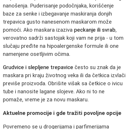
nanošenja. Puderisanje podočnjaka, korišćenje
baze za senke i izbegavanje maskiranja donjih
trepavica gusto nanesenom maskarom može
pomoći. Ako maskara izaziva
peckanje ili svrab
,
verovatno sadrži sastojak koji vam ne prija - u tom
slučaju pređite na hipoalergenske formule ili one
namenjene osetljivim očima.
Grudvice i slepljene trepavice
često su znak da je
maskara pri kraju životnog veka ili da četkica izvlači
previše proizvoda. Obrišite višak sa četkice o ivicu
tube i nanosite lagane slojeve. Ako ni to ne
pomaže, vreme je za novu maskaru.
Aktuelne promocije i gde tražiti povoljne opcije
Povremeno se u drogerijama i parfimerijama