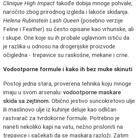
Clinique High Impact
takođe dobija mnoge pohvale,
naročito zbog prirodnog izgleda i lakoće skidanja.
Helena Rubinstein Lash Queen
(posebno verzije
Feline i Feather) su često opisane kao vrhunske, ali
i skupe. One koje su ih probale uglavnom ističu da
je razlika u odnosu na drogerijske proizvode
očigledna - trepavice su raskošne, mekane i crne.
Vodootporne formule i kako ih bez muke skinuti
Postoji jedna stara, proverena tehnika koju mnoge
imaju u svom arsenalu:
vodootporne maskare
skida sa zejtinom
. Obično jestivo suncokretovo ulje
ili maslinovo ulje iz kuhinje deluje kao odličan
rastvarač za tvrdokorne formule. Potrebno je
naneti nekoliko kapi na vatu, nežno prisloniti na
trepavice i sačekati da se maskara razloži. Zatim