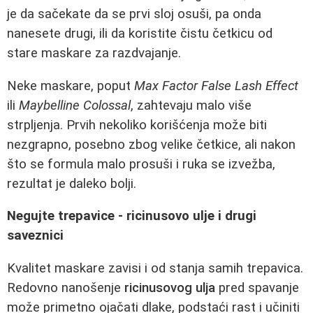
je da sačekate da se prvi sloj osuši, pa onda
nanesete drugi, ili da koristite čistu četkicu od
stare maskare za razdvajanje.
Neke maskare, poput
Max Factor False Lash Effect
ili
Maybelline Colossal
, zahtevaju malo više
strpljenja. Prvih nekoliko korišćenja može biti
nezgrapno, posebno zbog velike četkice, ali nakon
što se formula malo prosuši i ruka se izvežba,
rezultat je daleko bolji.
Negujte trepavice - ricinusovo ulje i drugi
saveznici
Kvalitet maskare zavisi i od stanja samih trepavica.
Redovno nanošenje
ricinusovog ulja
pred spavanje
može primetno ojačati dlake, podstaći rast i učiniti