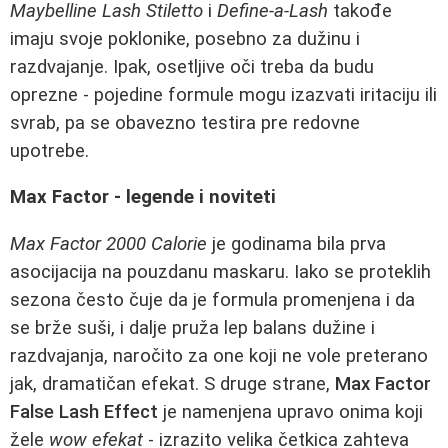
Maybelline Lash Stiletto
i
Define-a-Lash
takođe
imaju svoje poklonike, posebno za dužinu i
razdvajanje. Ipak, osetljive oči treba da budu
oprezne - pojedine formule mogu izazvati iritaciju ili
svrab, pa se obavezno testira pre redovne
upotrebe.
Max Factor - legende i noviteti
Max Factor 2000 Calorie
je godinama bila prva
asocijacija na pouzdanu maskaru. Iako se proteklih
sezona često čuje da je formula promenjena i da
se brže suši, i dalje pruža lep balans dužine i
razdvajanja, naročito za one koji ne vole preterano
jak, dramatičan efekat. S druge strane,
Max Factor
False Lash Effect
je namenjena upravo onima koji
žele
wow efekat
- izrazito velika četkica zahteva