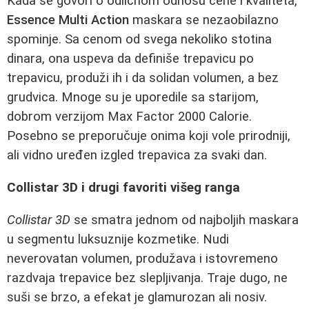
Kada se govori o odličnom odnosu cene i kvaliteta,
Essence Multi Action
maskara se nezaobilazno
spominje. Sa cenom od svega nekoliko stotina
dinara, ona uspeva da definiše trepavicu po
trepavicu, produži ih i da solidan volumen, a bez
grudvica. Mnoge su je uporedile sa starijom,
dobrom verzijom Max Factor 2000 Calorie.
Posebno se preporučuje onima koji vole prirodniji,
ali vidno uređen izgled trepavica za svaki dan.
Collistar 3D i drugi favoriti višeg ranga
Collistar 3D
se smatra jednom od najboljih maskara
u segmentu luksuznije kozmetike. Nudi
neverovatan volumen, produžava i istovremeno
razdvaja trepavice bez slepljivanja. Traje dugo, ne
suši se brzo, a efekat je glamurozan ali nosiv.