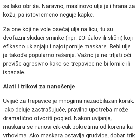
se lako obriše. Naravno, maslinovo ulje je i hrana za
kožu, pa istovremeno neguje kapke.
Za one koji ne vole osećaj ulja na licu, tu su
dvofazni skidači sminke (npr. L’Oréalov ili slični) koji
efikasno uklanjaju i najotpornije maskare. Bebi ulje
je takođe popularno rešenje. Važno je ne trljati oči
previše agresivno kako se trepavice ne bi lomile ili
ispadale.
Alati i trikovi za nanošenje
Uvijač za trepavice je mnogima nezaobilazan korak.
Iako deluje zastrašujuće, pravilna upotreba može
dramatično otvoriti pogled. Nakon uvijanja,
maskara se nanosi cik‑cak pokretima od korena ka
vrhovima. Ako maskara ostavlja grudvice, dobar trik