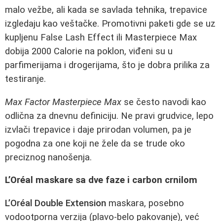
malo vežbe, ali kada se savlada tehnika, trepavice
izgledaju kao veštačke. Promotivni paketi gde se uz
kupljenu False Lash Effect ili Masterpiece Max
dobija 2000 Calorie na poklon, viđeni su u
parfimerijama i drogerijama, što je dobra prilika za
testiranje.
Max Factor Masterpiece Max
se često navodi kao
odlična za dnevnu definiciju. Ne pravi grudvice, lepo
izvlači trepavice i daje prirodan volumen, pa je
pogodna za one koji ne žele da se trude oko
preciznog nanošenja.
L’Oréal maskare sa dve faze i carbon crnilom
L’Oréal Double Extension
maskara, posebno
vodootporna verzija (plavo-belo pakovanje), već