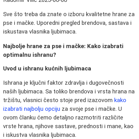
Sve što treba da znate o izboru kvalitetne hrane za
pse i mačke. Uporedni pregled brendova, sastava i
iskustava vlasnika ljubimaca.
Najbolje hrane za pse i mačke: Kako izabrati
optimalnu ishranu?
Uvod u ishranu kućnih ljubimaca
Ishrana je ključni faktor zdravlja i dugovečnosti
naših ljubimaca. Sa toliko brendova i vrsta hrana na
tržištu, vlasnici često stoje pred izazovom
kako
izabrati najbolju opciju
za svoje pse i mačke. U
ovom članku ćemo detaljno razmotriti različite
vrste hrana, njihove sastave, prednosti i mane, kao
i iskustva vlasnika ljubimaca.