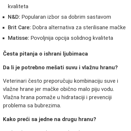
kvaliteta
N&D:
Popularan izbor sa dobrim sastavom
Brit Care:
Dobra alternativa za sterilisane mačke
Matisse:
Povoljnija opcija solidnog kvaliteta
Česta pitanja o ishrani ljubimaca
Da li je potrebno mešati suvu i vlažnu hranu?
Veterinari često preporučuju kombinaciju suve i
vlažne hrane jer mačke obično malo piju vodu.
Vlažna hrana pomaže u hidrataciji i prevenciji
problema sa bubrezima.
Kako preći sa jedne na drugu hranu?