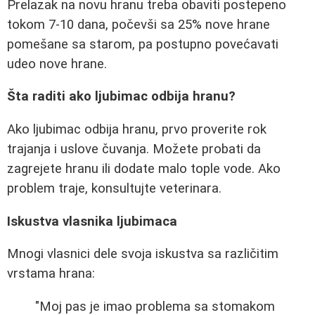
Prelazak na novu hranu treba obaviti postepeno
tokom 7-10 dana, počevši sa 25% nove hrane
pomešane sa starom, pa postupno povećavati
udeo nove hrane.
Šta raditi ako ljubimac odbija hranu?
Ako ljubimac odbija hranu, prvo proverite rok
trajanja i uslove čuvanja. Možete probati da
zagrejete hranu ili dodate malo tople vode. Ako
problem traje, konsultujte veterinara.
Iskustva vlasnika ljubimaca
Mnogi vlasnici dele svoja iskustva sa različitim
vrstama hrana:
"Moj pas je imao problema sa stomakom