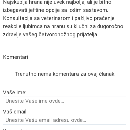
Najskuplja hrana nije uvek najbolja, ali je bitno
izbegavati jeftine opcije sa lošim sastavom.
Konsultacija sa veterinarom i pažljivo praćenje
reakcije ljubimca na hranu su ključni za dugoročno
zdravlje vašeg četvoronožnog prijatelja.
Komentari
Trenutno nema komentara za ovaj članak.
Vaše ime:
Vaš email: