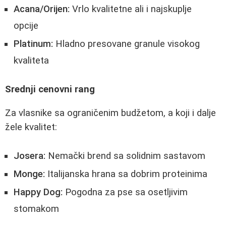
Acana/Orijen:
Vrlo kvalitetne ali i najskuplje
opcije
Platinum:
Hladno presovane granule visokog
kvaliteta
Srednji cenovni rang
Za vlasnike sa ograničenim budžetom, a koji i dalje
žele kvalitet:
Josera:
Nemački brend sa solidnim sastavom
Monge:
Italijanska hrana sa dobrim proteinima
Happy Dog:
Pogodna za pse sa osetljivim
stomakom