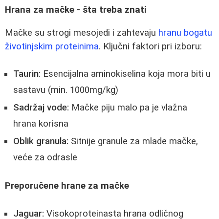
Hrana za mačke - šta treba znati
Mačke su strogi mesojedi i zahtevaju
hranu bogatu
životinjskim proteinima
. Ključni faktori pri izboru:
Taurin:
Esencijalna aminokiselina koja mora biti u
sastavu (min. 1000mg/kg)
Sadržaj vode:
Mačke piju malo pa je vlažna
hrana korisna
Oblik granula:
Sitnije granule za mlade mačke,
veće za odrasle
Preporučene hrane za mačke
Jaguar:
Visokoproteinasta hrana odličnog