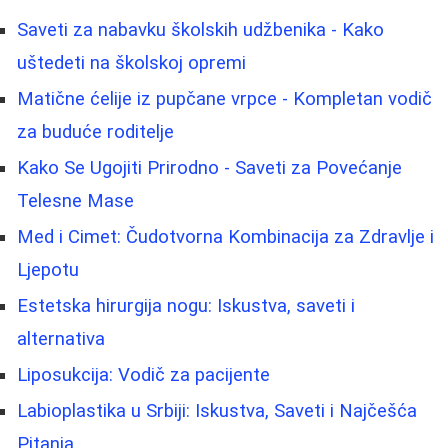
Saveti za nabavku školskih udžbenika - Kako
uštedeti na školskoj opremi
Matične ćelije iz pupčane vrpce - Kompletan vodič
za buduće roditelje
Kako Se Ugojiti Prirodno - Saveti za Povećanje
Telesne Mase
Med i Cimet: Čudotvorna Kombinacija za Zdravlje i
Ljepotu
Estetska hirurgija nogu: Iskustva, saveti i
alternativa
Liposukcija: Vodič za pacijente
Labioplastika u Srbiji: Iskustva, Saveti i Najčešća
Pitanja