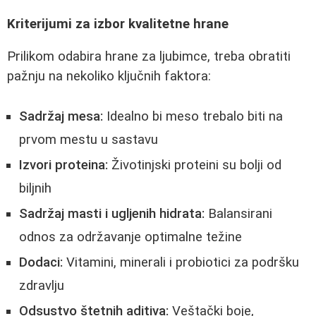
Kriterijumi za izbor kvalitetne hrane
Prilikom odabira hrane za ljubimce, treba obratiti
pažnju na nekoliko ključnih faktora:
Sadržaj mesa:
Idealno bi meso trebalo biti na
prvom mestu u sastavu
Izvori proteina:
Životinjski proteini su bolji od
biljnih
Sadržaj masti i ugljenih hidrata:
Balansirani
odnos za održavanje optimalne težine
Dodaci:
Vitamini, minerali i probiotici za podršku
zdravlju
Odsustvo štetnih aditiva:
Veštački boje,