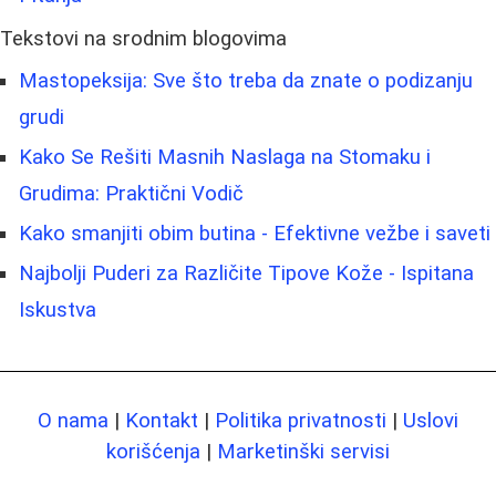
Tekstovi na srodnim blogovima
Mastopeksija: Sve što treba da znate o podizanju
grudi
Kako Se Rešiti Masnih Naslaga na Stomaku i
Grudima: Praktični Vodič
Kako smanjiti obim butina - Efektivne vežbe i saveti
Najbolji Puderi za Različite Tipove Kože - Ispitana
Iskustva
O nama
|
Kontakt
|
Politika privatnosti
|
Uslovi
korišćenja
|
Marketinški servisi