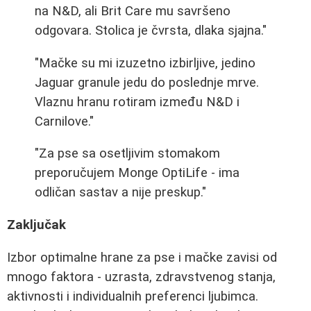
na N&D, ali Brit Care mu savršeno
odgovara. Stolica je čvrsta, dlaka sjajna."
"Mačke su mi izuzetno izbirljive, jedino
Jaguar granule jedu do poslednje mrve.
Vlaznu hranu rotiram između N&D i
Carnilove."
"Za pse sa osetljivim stomakom
preporučujem Monge OptiLife - ima
odličan sastav a nije preskup."
Zaključak
Izbor optimalne hrane za pse i mačke zavisi od
mnogo faktora - uzrasta, zdravstvenog stanja,
aktivnosti i individualnih preferenci ljubimca.