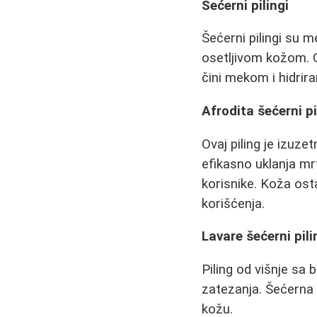
Šećerni pilingi
Šećerni pilingi su 
osetljivom kožom. O
čini mekom i hidrir
Afrodita šećerni pi
Ovaj piling je izuz
efikasno uklanja mr
korisnike. Koža ost
korišćenja.
Lavare šećerni pili
Piling od višnje sa
zatezanja. Šećerna z
kožu.