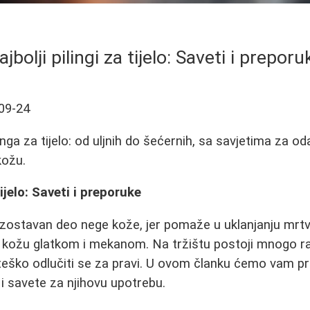
ajbolji pilingi za tijelo: Saveti i preporu
09-24
linga za tijelo: od uljnih do šećernih, sa savjetima za od
kožu.
tijelo: Saveti i preporuke
eizostavan deo nege kože, jer pomaže u uklanjanju mrtvi
ja kožu glatkom i mekanom. Na tržištu postoji mnogo raz
o teško odlučiti se za pravi. U ovom članku ćemo vam pr
o i savete za njihovu upotrebu.