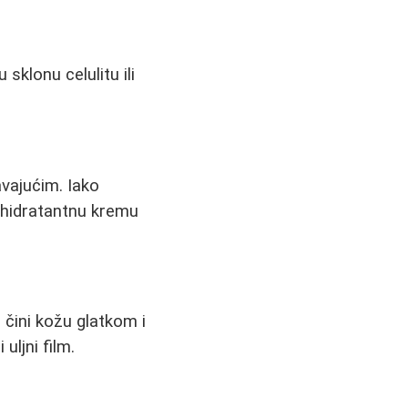
sklonu celulitu ili
avajućim. Iako
i hidratantnu kremu
 čini kožu glatkom i
uljni film.