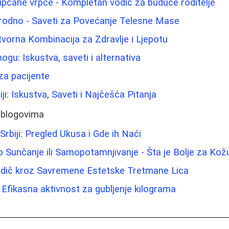
pupčane vrpce - Kompletan vodič za buduće roditelje
irodno - Saveti za Povećanje Telesne Mase
vorna Kombinacija za Zdravlje i Ljepotu
nogu: Iskustva, saveti i alternativa
za pacijente
iji: Iskustva, Saveti i Najčešća Pitanja
 blogovima
 Srbiji: Pregled Ukusa i Gde ih Naći
no Sunčanje ili Samopotamnjivanje - Šta je Bolje za Kož
dič kroz Savremene Estetske Tretmane Lica
 Efikasna aktivnost za gubljenje kilograma