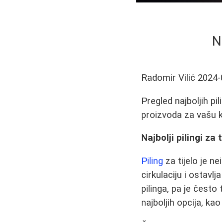
N
Radomir Vilić
2024-
Pregled najboljih pi
proizvoda za vašu 
Najbolji pilingi za 
Piling
za tijelo je n
cirkulaciju i ostavl
pilinga, pa je čest
najboljih opcija, ka