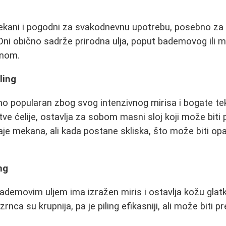
mekani i pogodni za svakodnevnu upotrebu, posebno za
ni obično sadrže prirodna ulja, poput bademovog ili m
anom.
ling
etno popularan zbog svog intenzivnog mirisa i bogate te
tve ćelije, ostavlja za sobom masni sloj koji može biti
aje mekana, ali kada postane skliska, što može biti op
ng
 bademovim uljem ima izražen miris i ostavlja kožu gl
rnca su krupnija, pa je piling efikasniji, ali može biti p