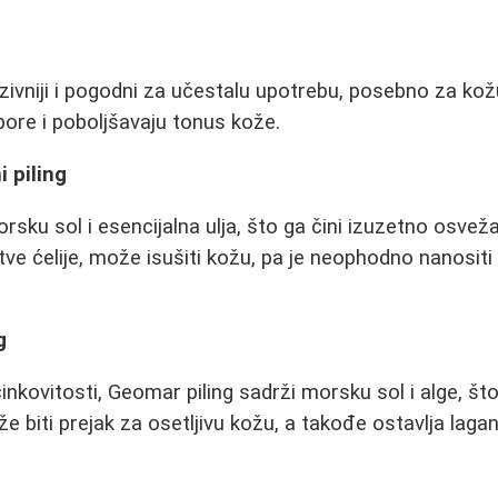
enzivniji i pogodni za učestalu upotrebu, posebno za kožu 
pore i poboljšavaju tonus kože.
i piling
orsku sol i esencijalna ulja, što ga čini izuzetno osvež
tve ćelije, može isušiti kožu, pa je neophodno nanosit
g
nkovitosti, Geomar piling sadrži morsku sol i alge, što
biti prejak za osetljivu kožu, a takođe ostavlja lagani 