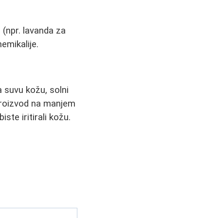
 (npr. lavanda za
hemikalije.
za suvu kožu, solni
 proizvod na manjem
ste iritirali kožu.