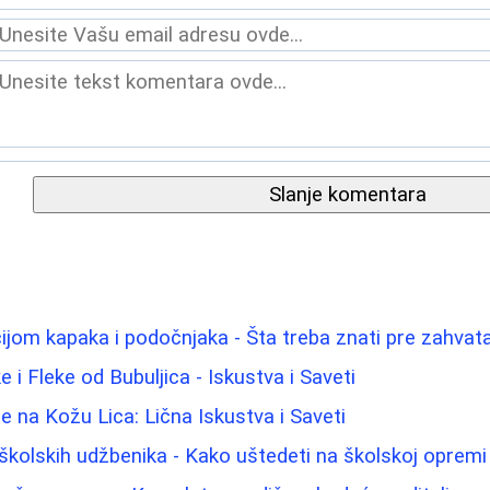
Slanje komentara
ijom kapaka i podočnjaka - Šta treba znati pre zahvat
e i Fleke od Bubuljica - Iskustva i Saveti
e na Kožu Lica: Lična Iskustva i Saveti
školskih udžbenika - Kako uštedeti na školskoj opremi