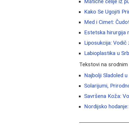
Matične ćelije iz 
Kako Se Ugojiti Pr
Med i Cimet: Čudot
Estetska hirurgija 
Liposukcija: Vodič 
Labioplastika u Srb
Tekstovi na srodnim
Najbolji Sladoled u
Solarijumi, Prirod
Savršena Koža: Vo
Nordijsko hodanje: