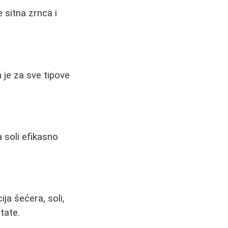
e sitna zrnca i
 je za sve tipove
 soli efikasno
ja šećera, soli,
tate.