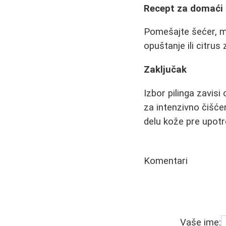
Recept za domaći 
Pomešajte šećer, mas
opuštanje ili citrus 
Zaključak
Izbor pilinga zavisi 
za intenzivno čišće
delu kože pre upotre
Komentari
Vaše ime: