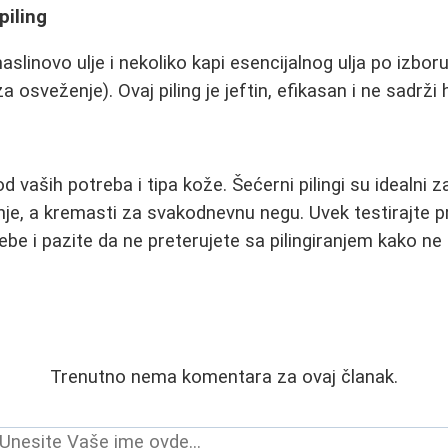
piling
linovo ulje i nekoliko kapi esencijalnog ulja po izboru
za osveženje). Ovaj piling je jeftin, efikasan i ne sadrži 
od vaših potreba i tipa kože. Šećerni pilingi su idealni 
nje, a kremasti za svakodnevnu negu. Uvek testirajte
be i pazite da ne preterujete sa pilingiranjem kako ne bi
Trenutno nema komentara za ovaj članak.