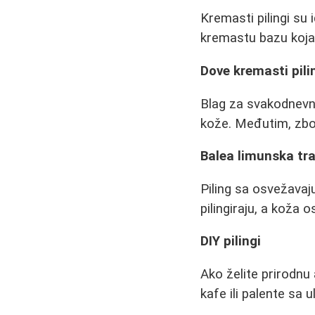
Kremasti pilingi su 
kremastu bazu koja 
Dove kremasti pili
Blag za svakodnevnu
kože. Međutim, zbog 
Balea limunska tr
Piling sa osvežavaj
pilingiraju, a koža o
DIY pilingi
Ako želite prirodnu 
kafe ili palente sa