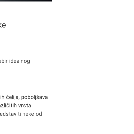
ke
abir idealnog
h ćelija, poboljšava
ličitih vrsta
edstaviti neke od