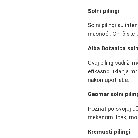
Solni pilingi
Solni pilingi su int
masnoći. Oni čiste 
Alba Botanica soln
Ovaj piling sadrži m
efikasno uklanja mr
nakon upotrebe.
Geomar solni pilin
Poznat po svojoj uči
mekanom. Ipak, može 
Kremasti pilingi