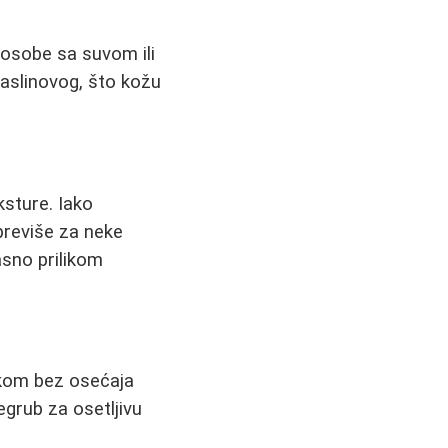
 osobe sa suvom ili
aslinovog, što kožu
ksture. Iako
 previše za neke
asno prilikom
atkom bez osećaja
regrub za osetljivu