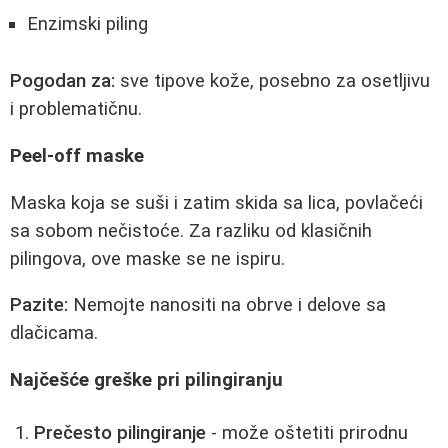
Enzimski piling
Pogodan za:
sve tipove kože, posebno za osetljivu
i problematičnu.
Peel-off maske
Maska koja se suši i zatim skida sa lica, povlačeći
sa sobom nečistoće. Za razliku od klasičnih
pilingova, ove maske se ne ispiru.
Pazite:
Nemojte nanositi na obrve i delove sa
dlačicama.
Najčešće greške pri pilingiranju
Prečesto pilingiranje
- može oštetiti prirodnu