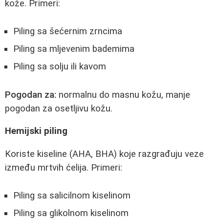
kože. Primeri:
Piling sa šećernim zrncima
Piling sa mljevenim bademima
Piling sa solju ili kavom
Pogodan za:
normalnu do masnu kožu, manje
pogodan za osetljivu kožu.
Hemijski piling
Koriste kiseline (AHA, BHA) koje razgrađuju veze
između mrtvih ćelija. Primeri:
Piling sa salicilnom kiselinom
Piling sa glikolnom kiselinom