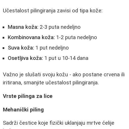
Učestalost pilingiranja zavisi od tipa kože:
Masna koža:
2-3 puta nedeljno
Kombinovana koža:
1-2 puta nedeljno
Suva koža:
1 put nedeljno
Osetljiva koža:
1 put u 10-14 dana
Važno je slušati svoju kožu - ako postane crvena ili
iritirana, smanjite učestalost pilingiranja.
Vrste pilinga za lice
Mehanički piling
Sadrži čestice koje fizički uklanjaju mrtve ćelije