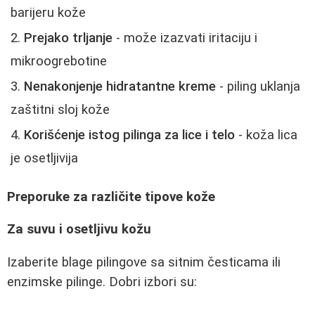
barijeru kože
Prejako trljanje
- može izazvati iritaciju i
mikroogrebotine
Nenakonjenje hidratantne kreme
- piling uklanja
zaštitni sloj kože
Korišćenje istog pilinga za lice i telo
- koža lica
je osetljivija
Preporuke za različite tipove kože
Za suvu i osetljivu kožu
Izaberite blage pilingove sa sitnim česticama ili
enzimske pilinge. Dobri izbori su: