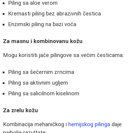
Piling sa aloe verom
Kremasti piling bez abrazivnih čestica
Enzimski piling na bazi voća
Za masnu i kombinovanu kožu
Mogu koristiti jače pilingove sa većim česticama:
Piling sa šećernim zrncima
Piling sa aktivnim ugljem
Piling sa salicilnom kiselinom
Za zrelu kožu
Kombinacija mehaničkog i
hemijskog pilinga
daje
najbolje rezultate: