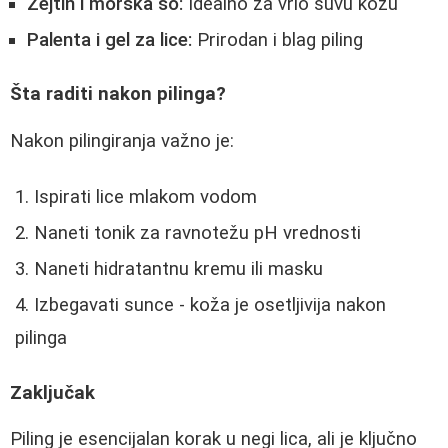
Zejtin i morska so:
Idealno za vrlo suvu kožu
Palenta i gel za lice:
Prirodan i blag piling
Šta raditi nakon pilinga?
Nakon pilingiranja važno je:
Ispirati lice mlakom vodom
Naneti tonik za ravnotežu pH vrednosti
Naneti hidratantnu kremu ili masku
Izbegavati sunce - koža je osetljivija nakon
pilinga
Zaključak
Piling je esencijalan korak u negi lica, ali je ključno