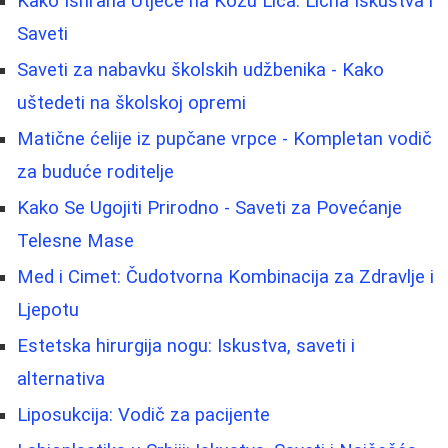
Kako Ishrana Utječe na Kožu Lica: Lična Iskustva i
Saveti
Saveti za nabavku školskih udžbenika - Kako
uštedeti na školskoj opremi
Matične ćelije iz pupčane vrpce - Kompletan vodič
za buduće roditelje
Kako Se Ugojiti Prirodno - Saveti za Povećanje
Telesne Mase
Med i Cimet: Čudotvorna Kombinacija za Zdravlje i
Ljepotu
Estetska hirurgija nogu: Iskustva, saveti i
alternativa
Liposukcija: Vodič za pacijente