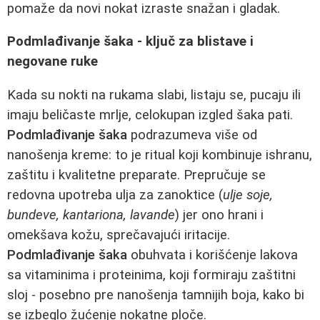
pomaže da novi nokat izraste snažan i gladak.
Podmlađivanje šaka - ključ za blistave i
negovane ruke
Kada su nokti na rukama slabi, listaju se, pucaju ili
imaju beličaste mrlje, celokupan izgled šaka pati.
Podmlađivanje šaka
podrazumeva više od
nanošenja kreme: to je ritual koji kombinuje ishranu,
zaštitu i kvalitetne preparate. Prepručuje se
redovna upotreba ulja za zanoktice (
ulje soje,
bundeve, kantariona, lavande
) jer ono hrani i
omekšava kožu, sprečavajući iritacije.
Podmlađivanje šaka
obuhvata i korišćenje lakova
sa vitaminima i proteinima, koji formiraju zaštitni
sloj - posebno pre nanošenja tamnijih boja, kako bi
se izbeglo žućenje nokatne ploče.