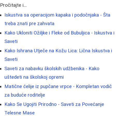
Pročitajte i...
Iskustva sa operacijom kapaka i podočnjaka - Šta
treba znati pre zahvata
Kako Ukloniti Ožiljke i Fleke od Bubuljica - Iskustva i
Saveti
Kako Ishrana Utječe na Kožu Lica: Lična Iskustva i
Saveti
Saveti za nabavku školskih udžbenika - Kako
uštedeti na školskoj opremi
Matične ćelije iz pupčane vrpce - Kompletan vodič
za buduće roditelje
Kako Se Ugojiti Prirodno - Saveti za Povećanje
Telesne Mase