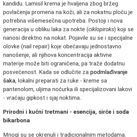
kandidu. Lamisil krema je hvaljena zbog bržeg
povlačenja promena na koži, ali za nokatnu ploču je
potrebna višemesečna upotreba. Postoji i nova
generacija u obliku laka za nokte (
ciklopiroks
) koji se
nanosi direktno na nokat. Pojavile su se i specijalne
olovke (nail repair) koje obećavaju jednostavno
nanošenje, ali njihova koncentracija aktivne
materije može biti ograničena, pa traže dodatnu
posvećenost. Kada se odlučite za
podmlađivanje
šaka
, lokalni preparati za ruke - kreme sa
pantenolom, uljima noćurka ili specijalizovani lakovi
- vraćaju gipkost i sjaj noktima.
Prirodni i kućni tretmani - esencija, sirće i soda
bikarbona
Mnogi su se okrenuli i tradicionalnim metodama.