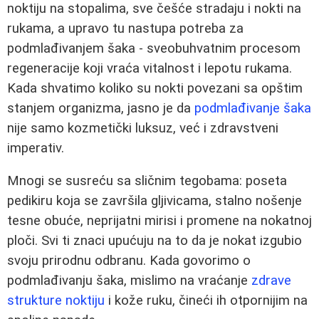
noktiju na stopalima, sve češće stradaju i nokti na
rukama, a upravo tu nastupa potreba za
podmlađivanjem šaka - sveobuhvatnim procesom
regeneracije koji vraća vitalnost i lepotu rukama.
Kada shvatimo koliko su nokti povezani sa opštim
stanjem organizma, jasno je da
podmlađivanje šaka
nije samo kozmetički luksuz, već i zdravstveni
imperativ.
Mnogi se susreću sa sličnim tegobama: poseta
pedikiru koja se završila gljivicama, stalno nošenje
tesne obuće, neprijatni mirisi i promene na nokatnoj
ploči. Svi ti znaci upućuju na to da je nokat izgubio
svoju prirodnu odbranu. Kada govorimo o
podmlađivanju šaka, mislimo na vraćanje
zdrave
strukture noktiju
i kože ruku, čineći ih otpornijim na