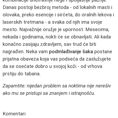
Danas postoji bezbroj metoda - od lokalnih masti i
olovaka, preko esencije i sirćeta, do oralnih lekova i
laserskih tretmana - a svaka od njih ima svoje
mesto. Najvažnije oružje je upornost. Mesecima,
nekada i godinama, nokti će se obnavljati. Ali kada
konačno zasijaju zdravljem, sav trud će biti
nagrađen. Neka vam
podmlađivanje šaka
postane
prijatna obaveza koja vas podseća da zaslužujete
da se osećate dobro u svojoj koži - od vrhova
prstiju do tabana.
Zapamtite: nijedan problem sa noktima nije nerešiv
ako mu se pristupi sa znanjem i istrajnošću.
Komentari