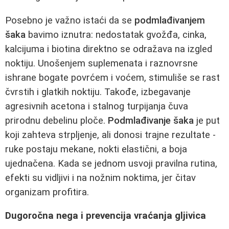
Posebno je važno istaći da se
podmlađivanjem
šaka
bavimo iznutra: nedostatak gvožđa, cinka,
kalcijuma i biotina direktno se odražava na izgled
noktiju. Unošenjem suplemenata i raznovrsne
ishrane bogate povrćem i voćem, stimuliše se rast
čvrstih i glatkih noktiju. Takođe, izbegavanje
agresivnih acetona i stalnog turpijanja čuva
prirodnu debelinu ploče.
Podmlađivanje šaka
je put
koji zahteva strpljenje, ali donosi trajne rezultate -
ruke postaju mekane, nokti elastični, a boja
ujednačena. Kada se jednom usvoji pravilna rutina,
efekti su vidljivi i na nožnim noktima, jer čitav
organizam profitira.
Dugoročna nega i prevencija vraćanja gljivica