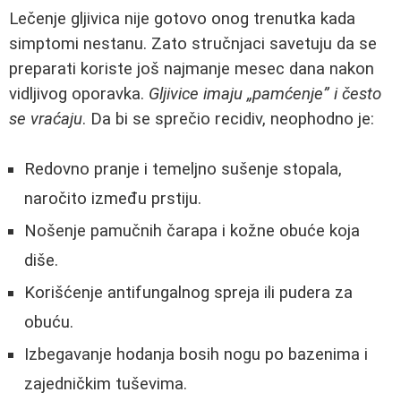
Lečenje gljivica nije gotovo onog trenutka kada
simptomi nestanu. Zato stručnjaci savetuju da se
preparati koriste još najmanje mesec dana nakon
vidljivog oporavka.
Gljivice imaju „pamćenje” i često
se vraćaju
. Da bi se sprečio recidiv, neophodno je:
Redovno pranje i temeljno sušenje stopala,
naročito između prstiju.
Nošenje pamučnih čarapa i kožne obuće koja
diše.
Korišćenje antifungalnog spreja ili pudera za
obuću.
Izbegavanje hodanja bosih nogu po bazenima i
zajedničkim tuševima.