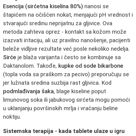
Esencija (sirćetna kiselina 80%)
nanosi se
štapićem na očišćen nokat, menjajući pH vrednost i
stvarajući sredinu neprijatnu za gljivice. Ova
metoda zahteva oprez - kontakt sa kožom može
izazvati iritaciju, ali uz pravilno nanošenje, pacijenti
beleže vidljive rezultate već posle nekoliko nedelja.
Sirće
je blaža varijanta i često se kombinuje sa
Daktanolom. Takođe,
kupke od sode bikarbone
(topla voda sa praškom za pecivo) preporučuju se
jer lužnata sredina suzbija rast gljivica. Kod
podmlađivanja šaka
, blage kiseline poput
limunovog soka ili jabukovog sirćeta mogu pomoći
u uklanjanju površinskih mrlja i vraćanju beline
noktiju.
Sistemska terapija - kada tablete ulaze u igru