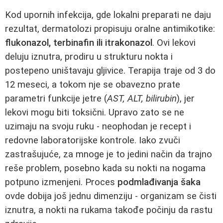
Kod upornih infekcija, gde lokalni preparati ne daju
rezultat, dermatolozi propisuju oralne antimikotike:
flukonazol, terbinafin ili itrakonazol
. Ovi lekovi
deluju iznutra, prodiru u strukturu nokta i
postepeno uništavaju gljivice. Terapija traje od 3 do
12 meseci, a tokom nje se obavezno prate
parametri funkcije jetre (
AST, ALT, bilirubin
), jer
lekovi mogu biti toksični. Upravo zato se ne
uzimaju na svoju ruku - neophodan je recept i
redovne laboratorijske kontrole. Iako zvuči
zastrašujuće, za mnoge je to jedini način da trajno
reše problem, posebno kada su nokti na nogama
potpuno izmenjeni. Proces
podmlađivanja šaka
ovde dobija još jednu dimenziju - organizam se čisti
iznutra, a nokti na rukama takođe počinju da rastu