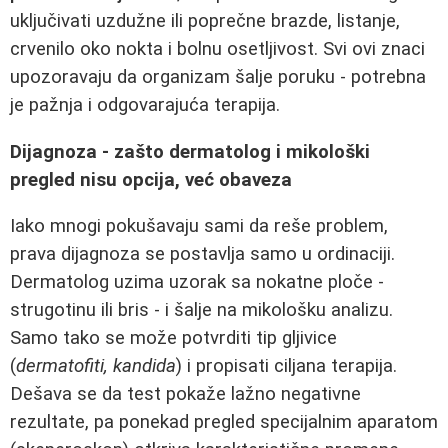
uključivati uzdužne ili poprečne brazde, listanje,
crvenilo oko nokta i bolnu osetljivost. Svi ovi znaci
upozoravaju da organizam šalje poruku - potrebna
je pažnja i odgovarajuća terapija.
Dijagnoza - zašto dermatolog i mikološki
pregled nisu opcija, već obaveza
Iako mnogi pokušavaju sami da reše problem,
prava dijagnoza se postavlja samo u ordinaciji.
Dermatolog uzima uzorak sa nokatne ploče -
strugotinu ili bris - i šalje na mikološku analizu.
Samo tako se može potvrditi tip gljivice
(
dermatofiti, kandidа
) i propisati ciljana terapija.
Dešava se da test pokaže lažno negativne
rezultate, pa ponekad pregled specijalnim aparatom