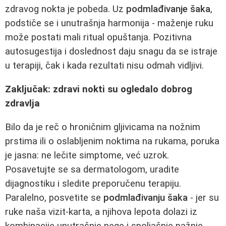
zdravog nokta je pobeda. Uz
podmlađivanje šaka
,
podstiče se i unutrašnja harmonija - maženje ruku
može postati mali ritual opuštanja. Pozitivna
autosugestija i doslednost daju snagu da se istraje
u terapiji, čak i kada rezultati nisu odmah vidljivi.
Zaključak: zdravi nokti su ogledalo dobrog
zdravlja
Bilo da je reč o hroničnim gljivicama na nožnim
prstima ili o oslabljenim noktima na rukama, poruka
je jasna: ne lečite simptome, već uzrok.
Posavetujte se sa dermatologom, uradite
dijagnostiku i sledite preporučenu terapiju.
Paralelno, posvetite se
podmlađivanju šaka
- jer su
ruke naša vizit-karta, a njihova lepota dolazi iz
kombinacije unutrašnje nege i spoljašnje pažnje.