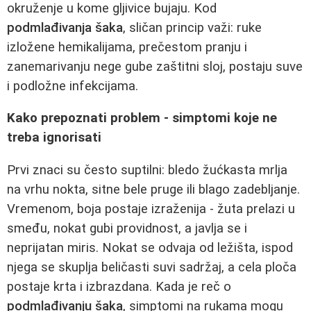
okruženje u kome gljivice bujaju. Kod
podmlađivanja šaka
, sličan princip važi: ruke
izložene hemikalijama, prečestom pranju i
zanemarivanju nege gube zaštitni sloj, postaju suve
i podložne infekcijama.
Kako prepoznati problem - simptomi koje ne
treba ignorisati
Prvi znaci su često suptilni: bledo žućkasta mrlja
na vrhu nokta, sitne bele pruge ili blago zadebljanje.
Vremenom, boja postaje izraženija - žuta prelazi u
smeđu, nokat gubi providnost, a javlja se i
neprijatan miris. Nokat se odvaja od ležišta, ispod
njega se skuplja beličasti suvi sadržaj, a cela ploča
postaje krta i izbrazdana. Kada je reč o
podmlađivanju šaka
, simptomi na rukama mogu