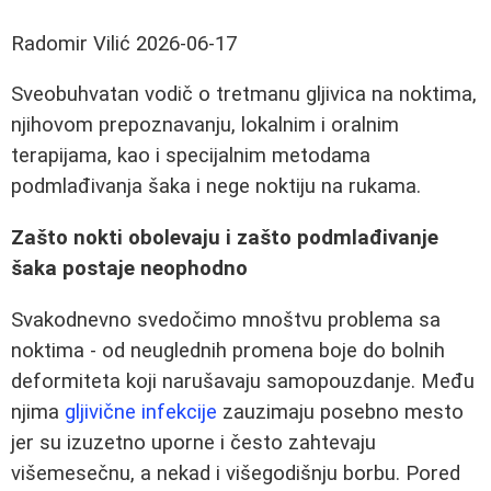
Radomir Vilić
2026-06-17
Sveobuhvatan vodič o tretmanu gljivica na noktima,
njihovom prepoznavanju, lokalnim i oralnim
terapijama, kao i specijalnim metodama
podmlađivanja šaka i nege noktiju na rukama.
Zašto nokti obolevaju i zašto podmlađivanje
šaka postaje neophodno
Svakodnevno svedočimo mnoštvu problema sa
noktima - od neuglednih promena boje do bolnih
deformiteta koji narušavaju samopouzdanje. Među
njima
gljivične infekcije
zauzimaju posebno mesto
jer su izuzetno uporne i često zahtevaju
višemesečnu, a nekad i višegodišnju borbu. Pored