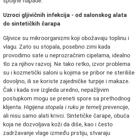
spoljne napade.
Uzroci gljivičnih infekcija - od salonskog alata
do sintetičkih čarapa
Gljivice su mikroorganizmi koji obožavaju toplinu i
vlagu. Zato su stopala, posebno zimi kada
provodimo sate u neprozračnim cipelama, idealno
tlo za njihov razvoj. Ne tako retko, izvor problema
su i kozmetički saloni u kojima se pribor ne steriliše
dovoljno, ili se koriste zajedničke turpije i makaze.
Čak i kada sve izgleda uredno, nepažljivim
postupkom mogu se preneti spore sa prethodnog
klijenta.
Higijena stopala i ruku je temelj prevencije
,
ali nisu samo alati krivci. Sintetičke čarape, obuća
koja ne dozvoljava koži da diše, kao i često
zadržavanje vlage između prstiju, stvaraju