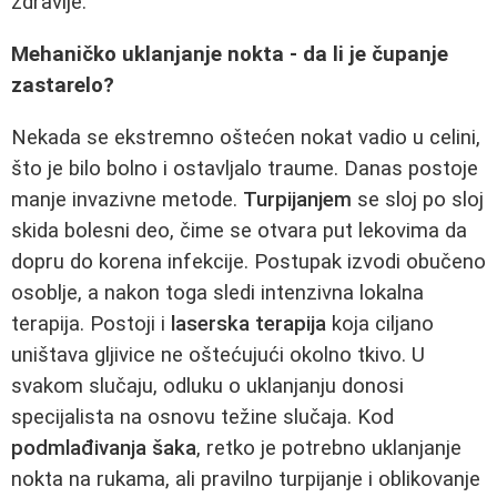
zdravije.
Mehaničko uklanjanje nokta - da li je čupanje
zastarelo?
Nekada se ekstremno oštećen nokat vadio u celini,
što je bilo bolno i ostavljalo traume. Danas postoje
manje invazivne metode.
Turpijanjem
se sloj po sloj
skida bolesni deo, čime se otvara put lekovima da
dopru do korena infekcije. Postupak izvodi obučeno
osoblje, a nakon toga sledi intenzivna lokalna
terapija. Postoji i
laserska terapija
koja ciljano
uništava gljivice ne oštećujući okolno tkivo. U
svakom slučaju, odluku o uklanjanju donosi
specijalista na osnovu težine slučaja. Kod
podmlađivanja šaka
, retko je potrebno uklanjanje
nokta na rukama, ali pravilno turpijanje i oblikovanje