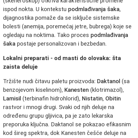
(skeneroskop) otkriva karakteristične promene
ispod nokta. U kontekstu
podmlađivanja šaka
,
dijagnostika pomaže da se isključe sistemske
bolesti (anemija, poremećaj jetre, bubrega) koje se
ogledaju na noktima. Tako proces
podmlađivanja
šaka
postaje personalizovan i bezbedan.
Lokalni preparati - od masti do olovaka: šta
zaista deluje
Tržište nudi čitavu paletu proizvoda:
Daktanol
(sa
benzojevom kiselinom),
Kanesten
(klotrimazol),
Lamisil
(terbinafin hidrohlorid),
Nistatin
,
Obitin
rastvor i mnogi drugi. Svaki od njih deluje na
određenu grupu gljivica, pa je zato lekarska
preporuka ključna. Daktanol se pokazao efikasnim
kod šireg spektra, dok Kanesten češće deluje na