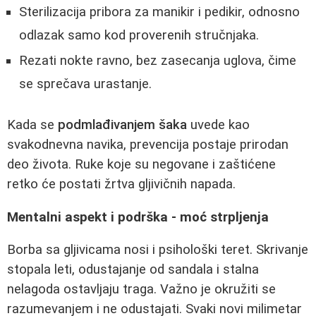
Sterilizacija pribora za manikir i pedikir, odnosno
odlazak samo kod proverenih stručnjaka.
Rezati nokte ravno, bez zasecanja uglova, čime
se sprečava urastanje.
Kada se
podmlađivanjem šaka
uvede kao
svakodnevna navika, prevencija postaje prirodan
deo života. Ruke koje su negovane i zaštićene
retko će postati žrtva gljivičnih napada.
Mentalni aspekt i podrška - moć strpljenja
Borba sa gljivicama nosi i psihološki teret. Skrivanje
stopala leti, odustajanje od sandala i stalna
nelagoda ostavljaju traga. Važno je okružiti se
razumevanjem i ne odustajati. Svaki novi milimetar