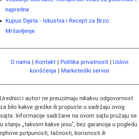
napredne
Kupus Dijeta - Iskustva i Recept za Brzo
Mršavljenje
O nama
|
Kontakt
|
Politika privatnosti
|
Uslovi
korišćenja
|
Marketinški servisi
Urednici i autori ne preuzimaju nikakvu odgovornost
za bilo kakve greške ili propuste u sadržaju ovog
sajta. Informacije sadržane na ovom sajtu pružaju se
u stanju „takvom kakve jesu“, bez garancija u pogledu
njihove potpunosti, tačnosti, korisnosti ili