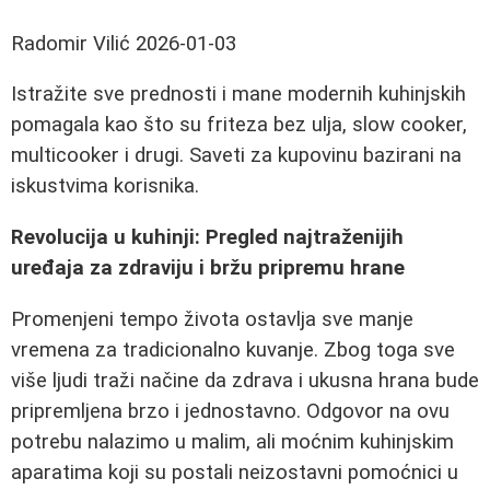
Radomir Vilić
2026-01-03
Istražite sve prednosti i mane modernih kuhinjskih
pomagala kao što su friteza bez ulja, slow cooker,
multicooker i drugi. Saveti za kupovinu bazirani na
iskustvima korisnika.
Revolucija u kuhinji: Pregled najtraženijih
uređaja za zdraviju i bržu pripremu hrane
Promenjeni tempo života ostavlja sve manje
vremena za tradicionalno kuvanje. Zbog toga sve
više ljudi traži načine da zdrava i ukusna hrana bude
pripremljena brzo i jednostavno. Odgovor na ovu
potrebu nalazimo u malim, ali moćnim kuhinjskim
aparatima koji su postali neizostavni pomoćnici u