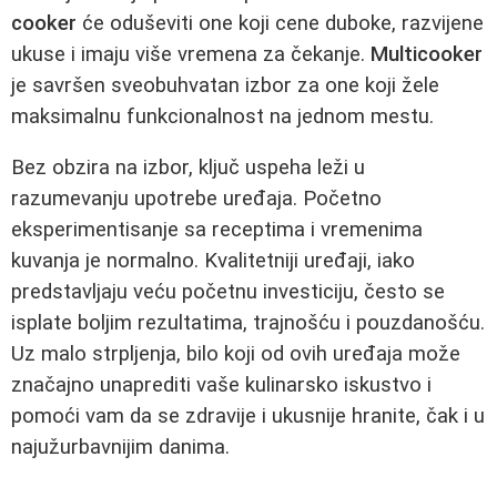
cooker
će oduševiti one koji cene duboke, razvijene
ukuse i imaju više vremena za čekanje.
Multicooker
je savršen sveobuhvatan izbor za one koji žele
maksimalnu funkcionalnost na jednom mestu.
Bez obzira na izbor, ključ uspeha leži u
razumevanju upotrebe uređaja. Početno
eksperimentisanje sa receptima i vremenima
kuvanja je normalno. Kvalitetniji uređaji, iako
predstavljaju veću početnu investiciju, često se
isplate boljim rezultatima, trajnošću i pouzdanošću.
Uz malo strpljenja, bilo koji od ovih uređaja može
značajno unaprediti vaše kulinarsko iskustvo i
pomoći vam da se zdravije i ukusnije hranite, čak i u
najužurbavnijim danima.