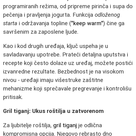
programiranih režima, od pripreme pirinča i supa do
pečenja i pravljenja jogurta. Funkcija
odloženog
starta
i održavanja topline (
"keep warm"
) čine ga
savršenim za zaposlene ljude.
Kao i kod drugih uređaja, ključ uspeha je u
savladavanju upotrebe. Prateći detaljna uputstva i
recepte koji često dolaze uz uređaj, možete postići
izvanredne rezultate. Bezbednost je na visokom
nivou - uređaji imaju višestruke zaštitne
mehanizme koji sprečavale pregrevanje i kontrolišu
pritisak.
Gril tiganj: Ukus roštilja u zatvorenom
Za ljubitelje roštilja,
gril tiganj
je odlična
kompromisna opcija. Njegovo rebrasto dno