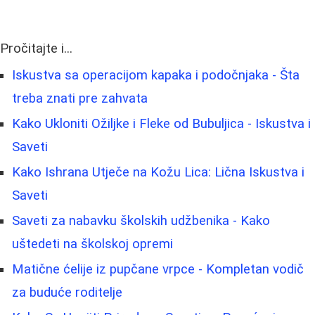
Pročitajte i...
Iskustva sa operacijom kapaka i podočnjaka - Šta
treba znati pre zahvata
Kako Ukloniti Ožiljke i Fleke od Bubuljica - Iskustva i
Saveti
Kako Ishrana Utječe na Kožu Lica: Lična Iskustva i
Saveti
Saveti za nabavku školskih udžbenika - Kako
uštedeti na školskoj opremi
Matične ćelije iz pupčane vrpce - Kompletan vodič
za buduće roditelje