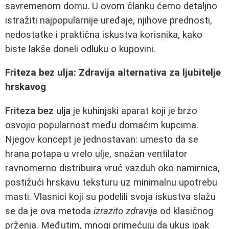
savremenom domu. U ovom članku ćemo detaljno
istražiti najpopularnije uređaje, njihove prednosti,
nedostatke i praktična iskustva korisnika, kako
biste lakše doneli odluku o kupovini.
Friteza bez ulja: Zdravija alternativa za ljubitelje
hrskavog
Friteza bez ulja
je kuhinjski aparat koji je brzo
osvojio popularnost među domaćim kupcima.
Njegov koncept je jednostavan: umesto da se
hrana potapa u vrelo ulje, snažan ventilator
ravnomerno distribuira vruć vazduh oko namirnica,
postižući hrskavu teksturu uz minimalnu upotrebu
masti. Vlasnici koji su podelili svoja iskustva slažu
se da je ova metoda
izrazito zdravija
od klasičnog
prženja. Međutim, mnogi primećuju da ukus ipak