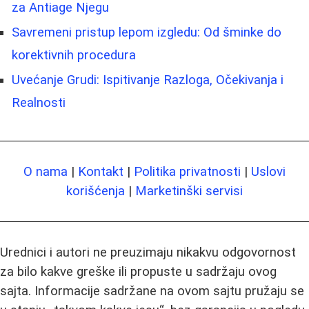
za Antiage Njegu
Savremeni pristup lepom izgledu: Od šminke do
korektivnih procedura
Uvećanje Grudi: Ispitivanje Razloga, Očekivanja i
Realnosti
O nama
|
Kontakt
|
Politika privatnosti
|
Uslovi
korišćenja
|
Marketinški servisi
Urednici i autori ne preuzimaju nikakvu odgovornost
za bilo kakve greške ili propuste u sadržaju ovog
sajta. Informacije sadržane na ovom sajtu pružaju se