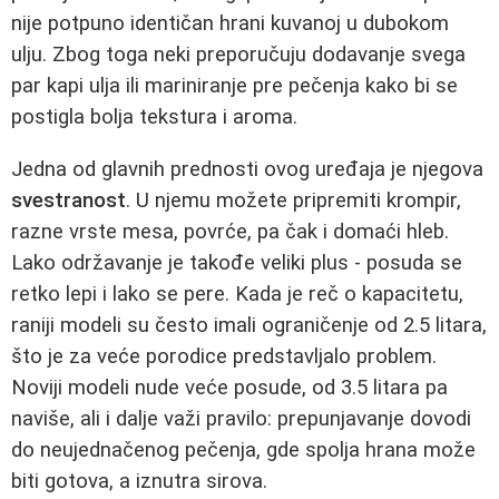
nije potpuno identičan hrani kuvanoj u dubokom
ulju. Zbog toga neki preporučuju dodavanje svega
par kapi ulja ili mariniranje pre pečenja kako bi se
postigla bolja tekstura i aroma.
Jedna od glavnih prednosti ovog uređaja je njegova
svestranost
. U njemu možete pripremiti krompir,
razne vrste mesa, povrće, pa čak i domaći hleb.
Lako održavanje je takođe veliki plus - posuda se
retko lepi i lako se pere. Kada je reč o kapacitetu,
raniji modeli su često imali ograničenje od 2.5 litara,
što je za veće porodice predstavljalo problem.
Noviji modeli nude veće posude, od 3.5 litara pa
naviše, ali i dalje važi pravilo: prepunjavanje dovodi
do neujednačenog pečenja, gde spolja hrana može
biti gotova, a iznutra sirova.