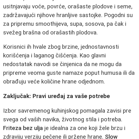
usitnjavaju voće, povrće, orašaste plodove i seme,
zadržavajući njihove hranljive sastojke. Pogodni su
za pripremu smoothijeva, supa, sosova, pa čak i
svežeg brašna od orašastih plodova.
Korisnici ih hvale zbog brzine, jednostavnosti
korišćenja i laganog čišćenja. Kao glavni
nedostatak navodi se činjenica da ne mogu da
pripreme veoma guste namaze poput humusa ili da
obrađuju veće količine hrane odjednom.
Zaključak: Pravi uređaj za vaše potrebe
Izbor savremenog kuhinjskog pomagala zavisi pre
svega od vaših navika, životnog stila i potreba.
Friteza bez ulja
je idealna za one koji žele brzu i
zdraviju verziju pečene ili pržene hrane.
Slow