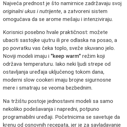
Najveća prednost je što namirnice zadržavaju svoj
originalni ukus i nutrijente
, a zatvoreni sistem
omogućava da se arome mešaju i intenziviraju.
Korisnici posebno hvale praktičnost: možete
ubaciti sastojke ujutru ili pre odlaska na posao, a
po povratku vas čeka toplo, sveže skuvano jelo.
Noviji modeli imaju i
"keep warm"
režim koji
održava temperaturu. Iako neki ljudi strepe od
ostavljanja uređaja uključenog tokom dana,
moderni slow cookeri imaju brojne sigurnosne
mere i smatraju se veoma bezbednim.
Na tržištu postoje jednostavni modeli sa samo
nekoliko podešavanja i napredni, potpuno
programabilni uređaji. Početnicima se savetuje da
krenu od osnovnih recepata, jer je za savladavanje