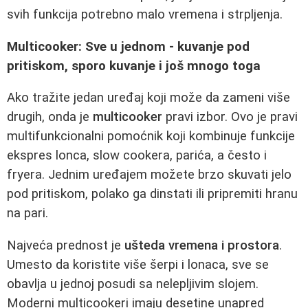
svih funkcija potrebno malo vremena i strpljenja.
Multicooker: Sve u jednom - kuvanje pod
pritiskom, sporo kuvanje i još mnogo toga
Ako tražite jedan uređaj koji može da zameni više
drugih, onda je
multicooker
pravi izbor. Ovo je pravi
multifunkcionalni pomoćnik koji kombinuje funkcije
ekspres lonca, slow cookera, parića, a često i
fryera. Jednim uređajem možete brzo skuvati jelo
pod pritiskom, polako ga dinstati ili pripremiti hranu
na pari.
Najveća prednost je
ušteda vremena i prostora
.
Umesto da koristite više šerpi i lonaca, sve se
obavlja u jednoj posudi sa nelepljivim slojem.
Moderni multicookeri imaju desetine unapred