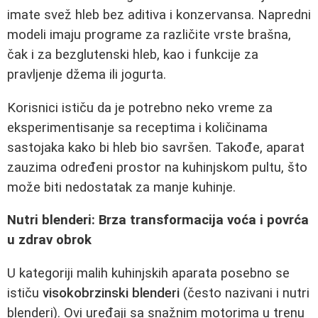
imate svež hleb bez aditiva i konzervansa. Napredni
modeli imaju programe za različite vrste brašna,
čak i za bezglutenski hleb, kao i funkcije za
pravljenje džema ili jogurta.
Korisnici ističu da je potrebno neko vreme za
eksperimentisanje sa receptima i količinama
sastojaka kako bi hleb bio savršen. Takođe, aparat
zauzima određeni prostor na kuhinjskom pultu, što
može biti nedostatak za manje kuhinje.
Nutri blenderi: Brza transformacija voća i povrća
u zdrav obrok
U kategoriji malih kuhinjskih aparata posebno se
ističu
visokobrzinski blenderi
(često nazivani i nutri
blenderi). Ovi uređaji sa snažnim motorima u trenu