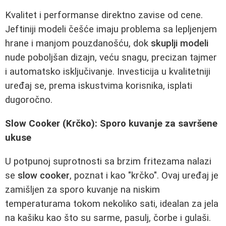
Kvalitet i performanse direktno zavise od cene.
Jeftiniji modeli češće imaju problema sa lepljenjem
hrane i manjom pouzdanošću, dok
skuplji modeli
nude poboljšan dizajn, veću snagu, precizan tajmer
i automatsko isključivanje. Investicija u kvalitetniji
uređaj se, prema iskustvima korisnika, isplati
dugoročno.
Slow Cooker (Krčko): Sporo kuvanje za savršene
ukuse
U potpunoj suprotnosti sa brzim fritezama nalazi
se
slow cooker
, poznat i kao "krčko". Ovaj uređaj je
zamišljen za sporo kuvanje na niskim
temperaturama tokom nekoliko sati, idealan za jela
na kašiku kao što su sarme, pasulj, čorbe i gulaši.