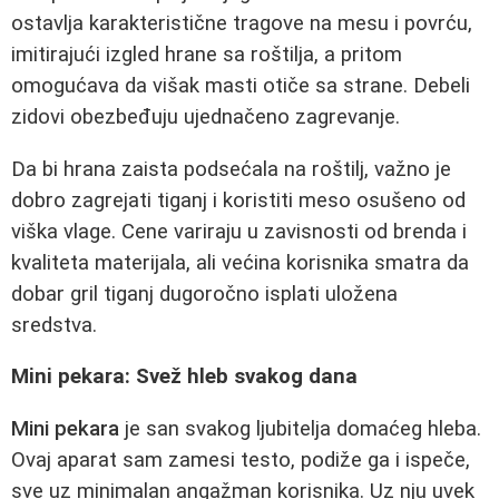
ostavlja karakteristične tragove na mesu i povrću,
imitirajući izgled hrane sa roštilja, a pritom
omogućava da višak masti otiče sa strane. Debeli
zidovi obezbeđuju ujednačeno zagrevanje.
Da bi hrana zaista podsećala na roštilj, važno je
dobro zagrejati tiganj i koristiti meso osušeno od
viška vlage. Cene variraju u zavisnosti od brenda i
kvaliteta materijala, ali većina korisnika smatra da
dobar gril tiganj dugoročno isplati uložena
sredstva.
Mini pekara: Svež hleb svakog dana
Mini pekara
je san svakog ljubitelja domaćeg hleba.
Ovaj aparat sam zamesi testo, podiže ga i ispeče,
sve uz minimalan angažman korisnika. Uz nju uvek