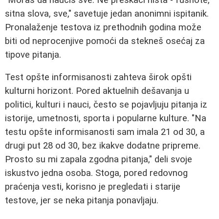
sitna slova, sve," savetuje jedan anonimni ispitanik.
Pronalaženje testova iz prethodnih godina može
biti od neprocenjive pomoći da stekneš osećaj za
tipove pitanja.
Test opšte informisanosti zahteva širok opšti
kulturni horizont. Pored aktuelnih dešavanja u
politici, kulturi i nauci, često se pojavljuju pitanja iz
istorije, umetnosti, sporta i popularne kulture. "Na
testu opšte informisanosti sam imala 21 od 30, a
drugi put 28 od 30, bez ikakve dodatne pripreme.
Prosto su mi zapala zgodna pitanja," deli svoje
iskustvo jedna osoba. Stoga, pored redovnog
praćenja vesti, korisno je pregledati i starije
testove, jer se neka pitanja ponavljaju.