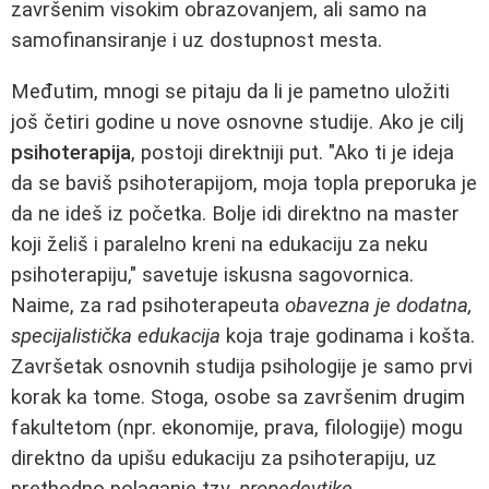
završenim visokim obrazovanjem, ali samo na
samofinansiranje i uz dostupnost mesta.
Međutim, mnogi se pitaju da li je pametno uložiti
još četiri godine u nove osnovne studije. Ako je cilj
psihoterapija
, postoji direktniji put. "Ako ti je ideja
da se baviš psihoterapijom, moja topla preporuka je
da ne ideš iz početka. Bolje idi direktno na master
koji želiš i paralelno kreni na edukaciju za neku
psihoterapiju," savetuje iskusna sagovornica.
Naime, za rad psihoterapeuta
obavezna je dodatna,
specijalistička edukacija
koja traje godinama i košta.
Završetak osnovnih studija psihologije je samo prvi
korak ka tome. Stoga, osobe sa završenim drugim
fakultetom (npr. ekonomije, prava, filologije) mogu
direktno da upišu edukaciju za psihoterapiju, uz
prethodno polaganje tzv.
propedevtike