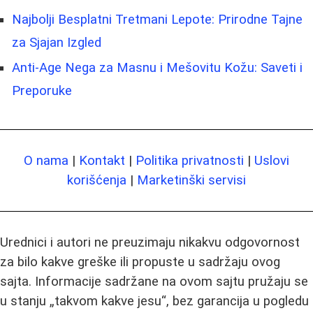
Najbolji Besplatni Tretmani Lepote: Prirodne Tajne
za Sjajan Izgled
Anti-Age Nega za Masnu i Mešovitu Kožu: Saveti i
Preporuke
O nama
|
Kontakt
|
Politika privatnosti
|
Uslovi
korišćenja
|
Marketinški servisi
Urednici i autori ne preuzimaju nikakvu odgovornost
za bilo kakve greške ili propuste u sadržaju ovog
sajta. Informacije sadržane na ovom sajtu pružaju se
u stanju „takvom kakve jesu“, bez garancija u pogledu