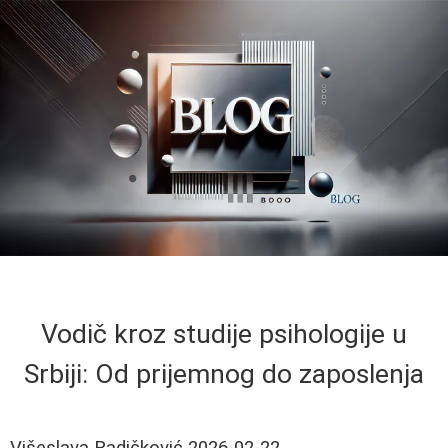
Vodič kroz studije psihologije u
Srbiji: Od prijemnog do zaposlenja
Višeslava Radičković
2026-02-22