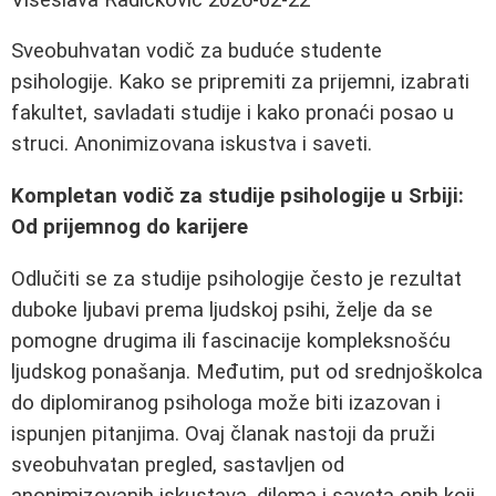
Sveobuhvatan vodič za buduće studente
psihologije. Kako se pripremiti za prijemni, izabrati
fakultet, savladati studije i kako pronaći posao u
struci. Anonimizovana iskustva i saveti.
Kompletan vodič za studije psihologije u Srbiji:
Od prijemnog do karijere
Odlučiti se za studije psihologije često je rezultat
duboke ljubavi prema ljudskoj psihi, želje da se
pomogne drugima ili fascinacije kompleksnošću
ljudskog ponašanja. Međutim, put od srednjoškolca
do diplomiranog psihologa može biti izazovan i
ispunjen pitanjima. Ovaj članak nastoji da pruži
sveobuhvatan pregled, sastavljen od
anonimizovanih iskustava, dilema i saveta onih koji