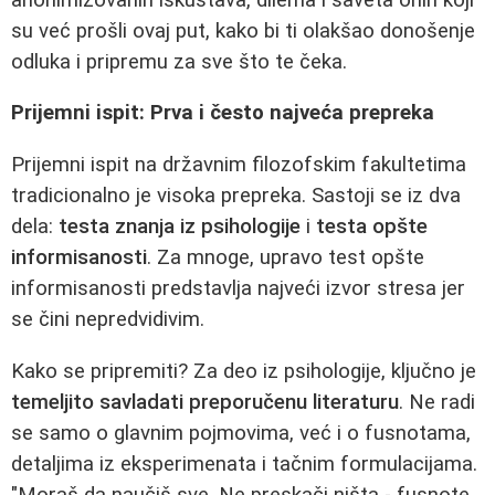
su već prošli ovaj put, kako bi ti olakšao donošenje
odluka i pripremu za sve što te čeka.
Prijemni ispit: Prva i često najveća prepreka
Prijemni ispit na državnim filozofskim fakultetima
tradicionalno je visoka prepreka. Sastoji se iz dva
dela:
testa znanja iz psihologije
i
testa opšte
informisanosti
. Za mnoge, upravo test opšte
informisanosti predstavlja najveći izvor stresa jer
se čini nepredvidivim.
Kako se pripremiti? Za deo iz psihologije, ključno je
temeljito savladati preporučenu literaturu
. Ne radi
se samo o glavnim pojmovima, već i o fusnotama,
detaljima iz eksperimenata i tačnim formulacijama.
"Moraš da naučiš sve. Ne preskači ništa - fusnote,