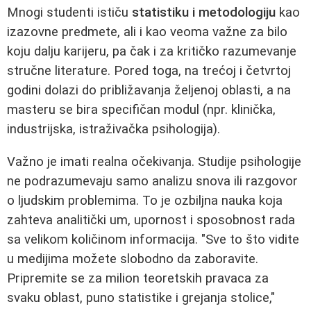
Mnogi studenti ističu
statistiku i metodologiju
kao
izazovne predmete, ali i kao veoma važne za bilo
koju dalju karijeru, pa čak i za kritičko razumevanje
stručne literature. Pored toga, na trećoj i četvrtoj
godini dolazi do približavanja željenoj oblasti, a na
masteru se bira specifičan modul (npr. klinička,
industrijska, istraživačka psihologija).
Važno je imati realna očekivanja. Studije psihologije
ne podrazumevaju samo analizu snova ili razgovor
o ljudskim problemima. To je ozbiljna nauka koja
zahteva analitički um, upornost i sposobnost rada
sa velikom količinom informacija. "Sve to što vidite
u medijima možete slobodno da zaboravite.
Pripremite se za milion teoretskih pravaca za
svaku oblast, puno statistike i grejanja stolice,"