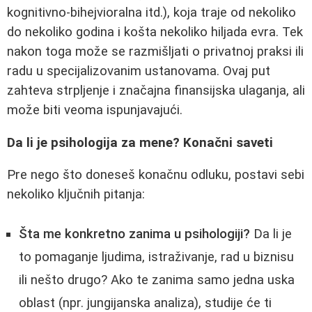
kognitivno-bihejvioralna itd.), koja traje od nekoliko
do nekoliko godina i košta nekoliko hiljada evra. Tek
nakon toga može se razmišljati o privatnoj praksi ili
radu u specijalizovanim ustanovama. Ovaj put
zahteva strpljenje i značajna finansijska ulaganja, ali
može biti veoma ispunjavajući.
Da li je psihologija za mene? Konačni saveti
Pre nego što doneseš konačnu odluku, postavi sebi
nekoliko ključnih pitanja:
Šta me konkretno zanima u psihologiji?
Da li je
to pomaganje ljudima, istraživanje, rad u biznisu
ili nešto drugo? Ako te zanima samo jedna uska
oblast (npr. jungijanska analiza), studije će ti