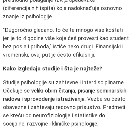
(diferencijalnih ispita) koja nadoknađuje osnovno
znanje iz psihologije.
"Dugoročno gledano, to će te mnogo više koštati
jer je to 4 godine više koje ćeš provesti kao student
bez posla i prihoda," ističe neko drugi. Finansijski i
vremenski, ovaj put je često efikasniji.
Kako izgledaju studije i šta je najteže?
Studije psihologije su zahtevne i interdisciplinarne.
Očekuje se
veliki obim čitanja, pisanje seminarskih
radova i sprovodenje istraživanja
. Vežbe su često
obavezne i zahtevaju redovno prisustvo. Predmeti
se kreću od neurofiziologije i statistike do
socijalne, razvojne i kliničke psihologije.