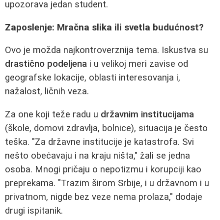
upozorava jedan student.
Zaposlenje: Mračna slika ili svetla budućnost?
Ovo je možda najkontroverznija tema. Iskustva su
drastično podeljena
i u velikoj meri zavise od
geografske lokacije, oblasti interesovanja i,
nažalost, ličnih veza.
Za one koji teže radu u
državnim institucijama
(škole, domovi zdravlja, bolnice), situacija je često
teška. "Za državne institucije je katastrofa. Svi
nešto obećavaju i na kraju ništa," žali se jedna
osoba. Mnogi pričaju o nepotizmu i korupciji kao
preprekama. "Trazim širom Srbije, i u državnom i u
privatnom, nigde bez veze nema prolaza," dodaje
drugi ispitanik.