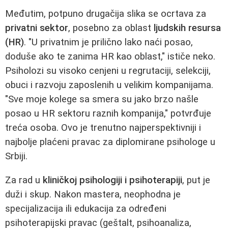
Međutim, potpuno drugačija slika se ocrtava za
privatni sektor
, posebno za oblast
ljudskih resursa
(HR)
. "U privatnim je prilično lako naći posao,
doduše ako te zanima HR kao oblast," ističe neko.
Psiholozi su visoko cenjeni u regrutaciji, selekciji,
obuci i razvoju zaposlenih u velikim kompanijama.
"Sve moje kolege sa smera su jako brzo našle
posao u HR sektoru raznih kompanija," potvrđuje
treća osoba. Ovo je trenutno najperspektivniji i
najbolje plaćeni pravac za diplomirane psihologe u
Srbiji.
Za rad u
kliničkoj psihologiji i psihoterapiji
, put je
duži i skup. Nakon mastera, neophodna je
specijalizacija ili edukacija za određeni
psihoterapijski pravac (geštalt, psihoanaliza,