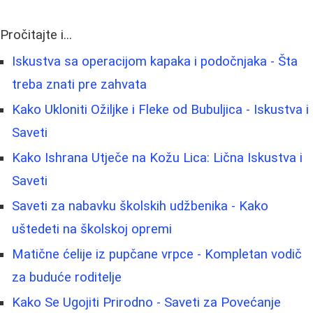
Pročitajte i...
Iskustva sa operacijom kapaka i podočnjaka - Šta
treba znati pre zahvata
Kako Ukloniti Ožiljke i Fleke od Bubuljica - Iskustva i
Saveti
Kako Ishrana Utječe na Kožu Lica: Lična Iskustva i
Saveti
Saveti za nabavku školskih udžbenika - Kako
uštedeti na školskoj opremi
Matične ćelije iz pupčane vrpce - Kompletan vodič
za buduće roditelje
Kako Se Ugojiti Prirodno - Saveti za Povećanje