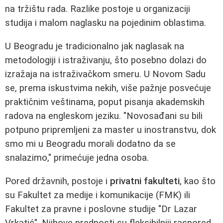
na tržištu rada. Razlike postoje u organizaciji
studija i malom naglasku na pojedinim oblastima.
U Beogradu je tradicionalno jak naglasak na
metodologiji i istraživanju, što posebno dolazi do
izražaja na istraživačkom smeru. U Novom Sadu
se, prema iskustvima nekih, više pažnje posvećuje
praktičnim veštinama, poput pisanja akademskih
radova na engleskom jeziku. "Novosađani su bili
potpuno pripremljeni za master u inostranstvu, dok
smo mi u Beogradu morali dodatno da se
snalazimo," primećuje jedna osoba.
Pored državnih, postoje i
privatni fakulteti
, kao što
su Fakultet za medije i komunikacije (FMK) ili
Fakultet za pravne i poslovne studije "Dr Lazar
Vrkatić". Njihove prednosti su fleksibilniji raspored