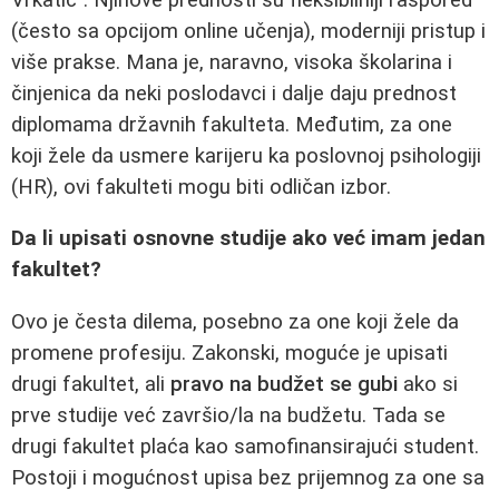
(često sa opcijom online učenja), moderniji pristup i
više prakse. Mana je, naravno, visoka školarina i
činjenica da neki poslodavci i dalje daju prednost
diplomama državnih fakulteta. Međutim, za one
koji žele da usmere karijeru ka poslovnoj psihologiji
(HR), ovi fakulteti mogu biti odličan izbor.
Da li upisati osnovne studije ako već imam jedan
fakultet?
Ovo je česta dilema, posebno za one koji žele da
promene profesiju. Zakonski, moguće je upisati
drugi fakultet, ali
pravo na budžet se gubi
ako si
prve studije već završio/la na budžetu. Tada se
drugi fakultet plaća kao samofinansirajući student.
Postoji i mogućnost upisa bez prijemnog za one sa