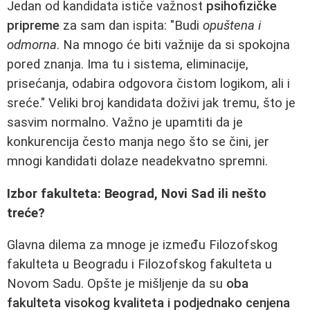
Jedan od kandidata ističe važnost
psihofizičke
pripreme
za sam dan ispita: "Budi
opuštena i
odmorna
. Na mnogo će biti važnije da si spokojna
pored znanja. Ima tu i sistema, eliminacije,
prisećanja, odabira odgovora čistom logikom, ali i
sreće." Veliki broj kandidata doživi jak tremu, što je
sasvim normalno. Važno je upamtiti da je
konkurencija često manja nego što se čini, jer
mnogi kandidati dolaze neadekvatno spremni.
Izbor fakulteta: Beograd, Novi Sad ili nešto
treće?
Glavna dilema za mnoge je između Filozofskog
fakulteta u Beogradu i Filozofskog fakulteta u
Novom Sadu. Opšte je mišljenje da su
oba
fakulteta visokog kvaliteta i podjednako cenjena