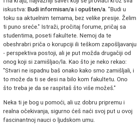
I na kraju, najvažniji savet koji se provlači kroz sva
iskustva:
Budi informisan/a i opušten/a
. "Budi u
toku sa aktuelnim temama, bez velike presije. Želim
ti puno sreće." Istraži, pročitaj forume, pričaj sa
studentima, poseti fakultete. Nemoj da te
obeshrabri priča o korupciji ili teškom zapošljavanju
- perspektiva postoji, ali je put možda drugačiji od
onog koji si zamišljao/la. Kao što je neko rekao:
"Stvari ne ispadnu baš onako kako smo zamišljali, i
to može da ti se desi na bilo kom fakultetu. Ono
što treba je da se raspitaš što više možeš."
Neka ti je bog u pomoći, ali uz dobru pripremu i
realna očekivanja, sigurno ćeš naći svoj put u ovoj
fascinantnoj nauci o ljudskom umu.