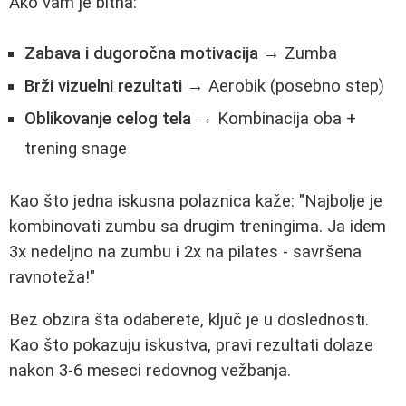
Ako vam je bitna:
Zabava i dugoročna motivacija
→ Zumba
Brži vizuelni rezultati
→ Aerobik (posebno step)
Oblikovanje celog tela
→ Kombinacija oba +
trening snage
Kao što jedna iskusna polaznica kaže: "Najbolje je
kombinovati zumbu sa drugim treningima. Ja idem
3x nedeljno na zumbu i 2x na pilates - savršena
ravnoteža!"
Bez obzira šta odaberete, ključ je u doslednosti.
Kao što pokazuju iskustva, pravi rezultati dolaze
nakon 3-6 meseci redovnog vežbanja.