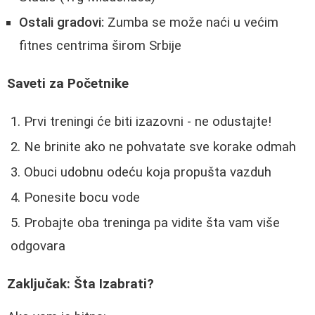
Ostali gradovi:
Zumba se može naći u većim
fitnes centrima širom Srbije
Saveti za Početnike
Prvi treningi će biti izazovni - ne odustajte!
Ne brinite ako ne pohvatate sve korake odmah
Obuci udobnu odeću koja propušta vazduh
Ponesite bocu vode
Probajte oba treninga pa vidite šta vam više
odgovara
Zaključak: Šta Izabrati?