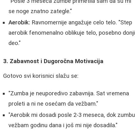
"Posle 3 meseca zumbe primetila sam da su mi
se noge znatno zategle."
Aerobik:
Ravnomernije angažuje celo telo. "Step
aerobik fenomenalno oblikuje telo, posebno donji
deo."
3. Zabavnost i Dugoročna Motivacija
Gotovo svi korisnici slažu se:
"Zumba je neuporedivo zabavnija. Sat vremena
proleti a ni ne osećam da vežbam."
"Aerobik mi dosadi posle 2-3 meseca, dok zumbu
vežbam godinu dana i još mi nije dosadila."