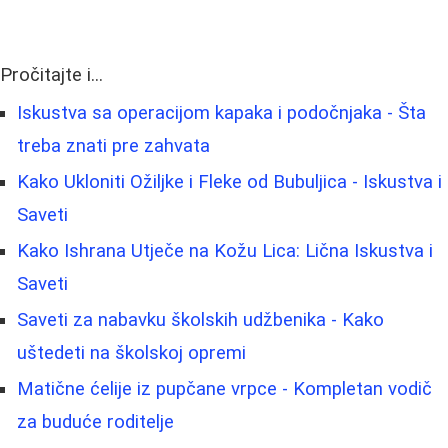
Pročitajte i...
Iskustva sa operacijom kapaka i podočnjaka - Šta
treba znati pre zahvata
Kako Ukloniti Ožiljke i Fleke od Bubuljica - Iskustva i
Saveti
Kako Ishrana Utječe na Kožu Lica: Lična Iskustva i
Saveti
Saveti za nabavku školskih udžbenika - Kako
uštedeti na školskoj opremi
Matične ćelije iz pupčane vrpce - Kompletan vodič
za buduće roditelje