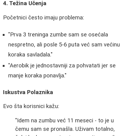
4. Težina Učenja
Početnici često imaju problema:
"Prva 3 treninga zumbe sam se osećala
nespretno, ali posle 5-6 puta već sam većinu
koraka savladala."
"Aerobik je jednostavniji za pohvatati jer se
manje koraka ponavlja."
Iskustva Polaznika
Evo šta korisnici kažu:
"Idem na zumbu već 11 meseci - to je u
čemu sam se pronašla. Uživam totalno,