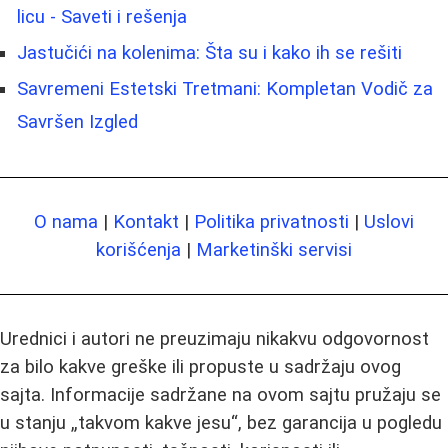
licu - Saveti i rešenja
Jastučići na kolenima: Šta su i kako ih se rešiti
Savremeni Estetski Tretmani: Kompletan Vodič za
Savršen Izgled
O nama
|
Kontakt
|
Politika privatnosti
|
Uslovi
korišćenja
|
Marketinški servisi
Urednici i autori ne preuzimaju nikakvu odgovornost
za bilo kakve greške ili propuste u sadržaju ovog
sajta. Informacije sadržane na ovom sajtu pružaju se
u stanju „takvom kakve jesu“, bez garancija u pogledu