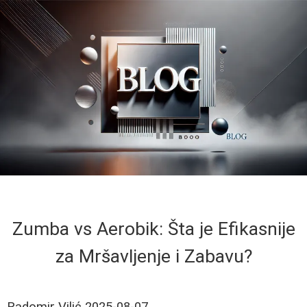
Zumba vs Aerobik: Šta je Efikasnije
za Mršavljenje i Zabavu?
Radomir Vilić
2025-08-07