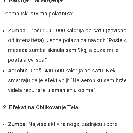
Prema iskustvima polaznika:
Zumba:
Troši 500-1000 kalorija po satu (zavisno
od intenziteta). Jedna polaznica navodi: "Posle 4
meseca zumbe skinula sam 9kg, a guza mi je
postala čvršća."
Aerobik:
Troši 400-600 kalorija po satu. Neki
smatraju da je efektivniji: "Na aerobiku sam brže
videla rezultate u smanjenju obima."
2. Efekat na Oblikovanje Tela
Zumba:
Najviše aktivira noge, zadnjicu i core.