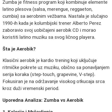
Zumba je fitness program koji kombinuje elemente
latino plesova (salsa, merengue, reggaeton,
cumbia) sa aerobnim vežbama. Nastala je slučajno
1990-ih kada je kolumbijski trener Alberto Perez
zaboravio svoj uobičajeni aerobik CD i morao
koristiti latino muziku sa svog ličnog playera.
Šta je Aerobik?
Klasični aerobik je kardio trening koji uključuje
ritmičke pokrete uz muziku, obično sa ponavljanjem
serija koraka (step-touch, grapevine, V-step).
Fokusiran je na održavanje visokog otkucaja srca
kroz duži vremenski period.
Uporedna Analiza: Zumba vs Aerobik
1. Kalorije i Mršavljenje