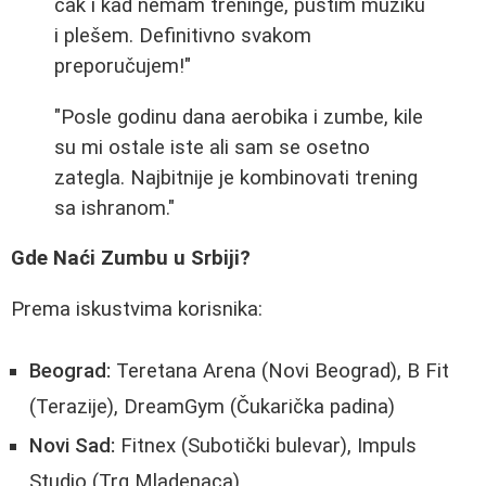
čak i kad nemam treninge, pustim muziku
i plešem. Definitivno svakom
preporučujem!"
"Posle godinu dana aerobika i zumbe, kile
su mi ostale iste ali sam se osetno
zategla. Najbitnije je kombinovati trening
sa ishranom."
Gde Naći Zumbu u Srbiji?
Prema iskustvima korisnika:
Beograd:
Teretana Arena (Novi Beograd), B Fit
(Terazije), DreamGym (Čukarička padina)
Novi Sad:
Fitnex (Subotički bulevar), Impuls
Studio (Trg Mladenaca)