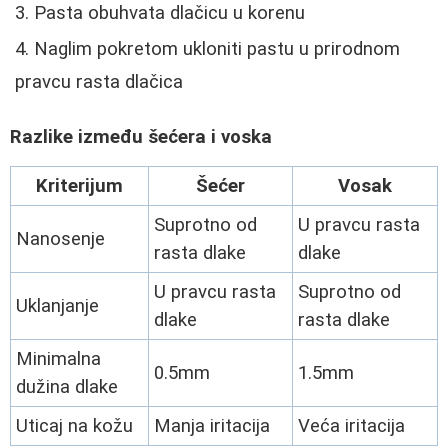
Pasta obuhvata dlačicu u korenu
Naglim pokretom ukloniti pastu u prirodnom
pravcu rasta dlačica
Razlike između šećera i voska
Kriterijum
Šećer
Vosak
Suprotno od
U pravcu rasta
Nanosenje
rasta dlake
dlake
U pravcu rasta
Suprotno od
Uklanjanje
dlake
rasta dlake
Minimalna
0.5mm
1.5mm
dužina dlake
Uticaj na kožu
Manja iritacija
Veća iritacija