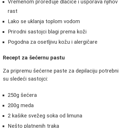
Vremenom proređuje dlačice i usporava njihov
rast
Lako se uklanja toplom vodom
Prirodni sastojci blagi prema koži
Pogodna za osetljivu kožu i alergičare
Recept za šećernu pastu
Za pripremu šećerne paste za depilaciju potrebni
su sledeći sastojci:
250g šećera
200g meda
2 kašike svežeg soka od limuna
Nešto platnenih traka