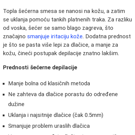
Topla šećerna smesa se nanosi na kožu, a zatim
se uklanja pomoću tankih platnenih traka. Za razliku
od voska, šećer se samo blago zagreva, što
značajno
smanjuje iritaciju kože
. Dodatna prednost
je što se pasta više lepi za dlačice, a manje za
kožu, čineći postupak depilacije znatno lakšim.
Prednosti šećerne depilacije
Manje bolna od klasičnih metoda
Ne zahteva da dlačice porastu do određene
dužine
Uklanja i najsitnije dlačice (čak 0.5mm)
Smanjuje problem uraslih dlačica