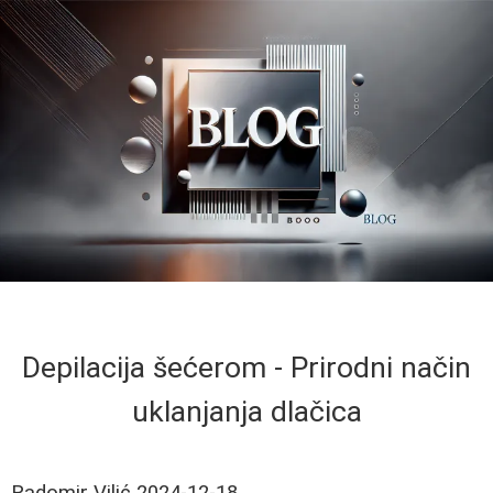
Depilacija šećerom - Prirodni način
uklanjanja dlačica
Radomir Vilić
2024-12-18