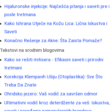
Hijaluronske injekcije: Najčešća pitanja i saveti pre i
posle tretmana
Kako Ishrana Utječe na Kožu Lica: Lična Iskustva i
Saveti
Konačno Rešenje za Akne: Šta Zaista Pomaže?
Tekstovi na srodnim blogovima
Kako se rešiti mitisera - Efikasni saveti i prirodni
tretmani
Korekcija Klempavih Ušiju (Otoplastika): Sve Što
Treba Da Znate
Ohridsko jezero: Vaš vodič za savršen odmor
Ultimativni vodič kroz deterdžente za veš: Iskustva,
saveti i poređenje najpopularnijih brendova