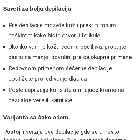
Saveti za bolju depilaciju
Pre depilacije možete kožu prekriti toplim
peškirom kako biste otvorili folikule
Ukoliko vam je koža veoma osetljiva, probajte
pastu na manjoj površini pre celokupne primene
Redovnom primenom šećerne depilacije
postižete proređivanje dlačica
Posle depilacije koristite umirujuće kreme na
bazi aloe vere ili kamilice
Varijanta sa čokoladom
Postoji i verzija ove depilacije gde se umesto