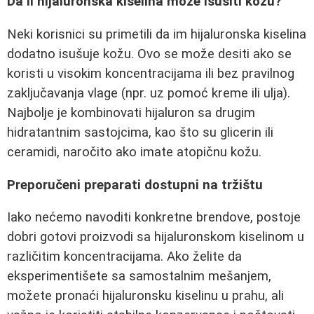
Da li hijaluronska kiselina može isušiti kožu?
Neki korisnici su primetili da im hijaluronska kiselina
dodatno isušuje kožu. Ovo se može desiti ako se
koristi u visokim koncentracijama ili bez pravilnog
zaključavanja vlage (npr. uz pomoć kreme ili ulja).
Najbolje je kombinovati hijaluron sa drugim
hidratantnim sastojcima, kao što su glicerin ili
ceramidi, naročito ako imate atopičnu kožu.
Preporučeni preparati dostupni na tržištu
Iako nećemo navoditi konkretne brendove, postoje
dobri gotovi proizvodi sa hijaluronskom kiselinom u
različitim koncentracijama. Ako želite da
eksperimentišete sa samostalnim mešanjem,
možete pronaći hijaluronsku kiselinu u prahu, ali