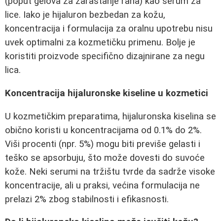
(poput gelova za zarastanje rana) kao serum za
lice. Iako je hijaluron bezbedan za kožu,
koncentracija i formulacija za oralnu upotrebu nisu
uvek optimalni za kozmetičku primenu. Bolje je
koristiti proizvode specifično dizajnirane za negu
lica.
Koncentracija hijaluronske kiseline u kozmetici
U kozmetičkim preparatima, hijaluronska kiselina se
obično koristi u koncentracijama od 0.1% do 2%.
Viši procenti (npr. 5%) mogu biti previše gelasti i
teško se apsorbuju, što može dovesti do suvoće
kože. Neki serumi na tržištu tvrde da sadrže visoke
koncentracije, ali u praksi, većina formulacija ne
prelazi 2% zbog stabilnosti i efikasnosti.