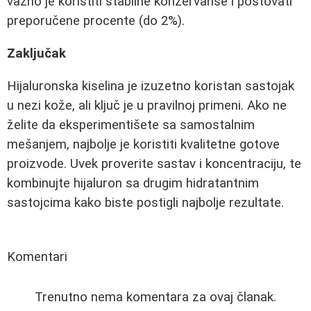
važno je koristiti stabilne konzervanse i poštovati
preporučene procente (do 2%).
Zaključak
Hijaluronska kiselina je izuzetno koristan sastojak
u nezi kože, ali ključ je u pravilnoj primeni. Ako ne
želite da eksperimentišete sa samostalnim
mešanjem, najbolje je koristiti kvalitetne gotove
proizvode. Uvek proverite sastav i koncentraciju, te
kombinujte hijaluron sa drugim hidratantnim
sastojcima kako biste postigli najbolje rezultate.
Komentari
Trenutno nema komentara za ovaj članak.