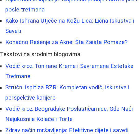
posle tretmana
Kako Ishrana Utječe na Kožu Lica: Lična Iskustva i
Saveti
Konačno Rešenje za Akne: Šta Zaista Pomaže?
Tekstovi na srodnim blogovima
Vodič kroz Tonirane Kreme i Savremene Estetske
Tretmane
Stručni ispit za BZR: Kompletan vodič, iskustva i
perspektive karijere
Vodič kroz Beogradske Poslastičarnice: Gde Naći
Najukusnije Kolače i Torte
Zdrav način mršavljenja: Efektivne dijete i saveti