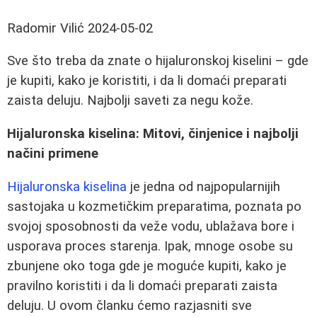
Radomir Vilić
2024-05-02
Sve što treba da znate o hijaluronskoj kiselini – gde
je kupiti, kako je koristiti, i da li domaći preparati
zaista deluju. Najbolji saveti za negu kože.
Hijaluronska kiselina: Mitovi, činjenice i najbolji
načini primene
Hijaluronska kiselina
je jedna od najpopularnijih
sastojaka u kozmetičkim preparatima, poznata po
svojoj sposobnosti da veže vodu, ublažava bore i
usporava proces starenja. Ipak, mnoge osobe su
zbunjene oko toga gde je moguće kupiti, kako je
pravilno koristiti i da li domaći preparati zaista
deluju. U ovom članku ćemo razjasniti sve