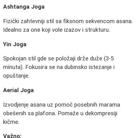
Ashtanga Joga
Fizički zahtevniji stil sa fiksnom sekvencom asana.
Idealno za one koji vole izazov i strukturu.
Yin Joga
Spokojan stil gde se položaji drže duže (3-5
minuta). Fokusira se na dubinsko istezanje i
opuštanje.
Aerial Joga
Izvodjenje asana uz pomoć posebnih marama
obešenih sa plafona. Pomaže u dekompresiji
kičme.
Važno: