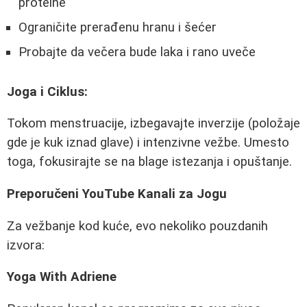
proteine
Ograničite prerađenu hranu i šećer
Probajte da večera bude laka i rano uveče
Joga i Ciklus:
Tokom menstruacije, izbegavajte inverzije (položaje
gde je kuk iznad glave) i intenzivne vežbe. Umesto
toga, fokusirajte se na blage istezanja i opuštanje.
Preporučeni YouTube Kanali za Jogu
Za vežbanje kod kuće, evo nekoliko pouzdanih
izvora:
Yoga With Adriene