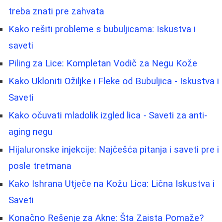
treba znati pre zahvata
Kako rešiti probleme s bubuljicama: Iskustva i
saveti
Piling za Lice: Kompletan Vodič za Negu Kože
Kako Ukloniti Ožiljke i Fleke od Bubuljica - Iskustva i
Saveti
Kako očuvati mladolik izgled lica - Saveti za anti-
aging negu
Hijaluronske injekcije: Najčešća pitanja i saveti pre i
posle tretmana
Kako Ishrana Utječe na Kožu Lica: Lična Iskustva i
Saveti
Konačno Rešenje za Akne: Šta Zaista Pomaže?