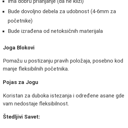
Ima dobru prianjanje (da ne klizi)
Bude dovoljno debela za udobnost (4-6mm za
početnike)
Bude izrađena od netoksičnih materijala
Joga Blokovi
Pomažu u postizanju pravih položaja, posebno kod
manje fleksibilnih početnika.
Pojas za Jogu
Koristan za duboka istezanja i određene asane gde
vam nedostaje fleksibilnost.
Štedljivi Savet: