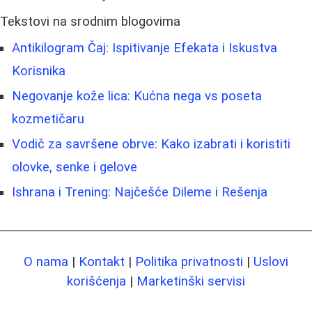
Tekstovi na srodnim blogovima
Antikilogram Čaj: Ispitivanje Efekata i Iskustva
Korisnika
Negovanje kože lica: Kućna nega vs poseta
kozmetičaru
Vodič za savršene obrve: Kako izabrati i koristiti
olovke, senke i gelove
Ishrana i Trening: Najčešće Dileme i Rešenja
O nama
|
Kontakt
|
Politika privatnosti
|
Uslovi
korišćenja
|
Marketinški servisi