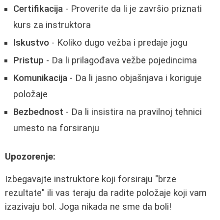
Certifikacija
- Proverite da li je završio priznati
kurs za instruktora
Iskustvo
- Koliko dugo vežba i predaje jogu
Pristup
- Da li prilagođava vežbe pojedincima
Komunikacija
- Da li jasno objašnjava i koriguje
položaje
Bezbednost
- Da li insistira na pravilnoj tehnici
umesto na forsiranju
Upozorenje:
Izbegavajte instruktore koji forsiraju "brze
rezultate" ili vas teraju da radite položaje koji vam
izazivaju bol. Joga nikada ne sme da boli!