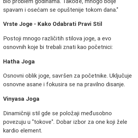
bio problem godinama. Takođe, mnogo bolje
spavam i osećam se opuštenije tokom dana."
Vrste Joge - Kako Odabrati Pravi Stil
Postoji mnogo različitih stilova joge, a evo
osnovnih koje bi trebali znati kao početnici:
Hatha Joga
Osnovni oblik joge, savršen za početnike. Uključuje
osnovne asane i fokusira se na pravilno disanje.
Vinyasa Joga
Dinamičniji stil gde se položaji međusobno
povezuju u "tokove". Dobar izbor za one koji žele
kardio element.