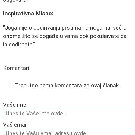
Inspirativna Misao:
"Joga nije o dodirivanju prstima na nogama, već o
onome što se događa u vama dok pokušavate da
ih dodirnete."
Komentari
Trenutno nema komentara za ovaj članak.
Vaše ime:
Vaš email: