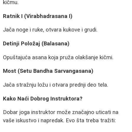
kičmu.
Ratnik I (Virabhadrasana I)
Jača noge i ruke, otvara kukove i grudi.
Detinji Položaj (Balasana)
Opuštajuća asana koja pruža olakšanje kičmi.
Most (Setu Bandha Sarvangasana)
Jača stražnju ložu i otvara prednji deo tela.
Kako Naći Dobrog Instruktora?
Dobar joga instruktor može značajno uticati na
vaše iskustvo i napredak. Evo šta treba tražiti: