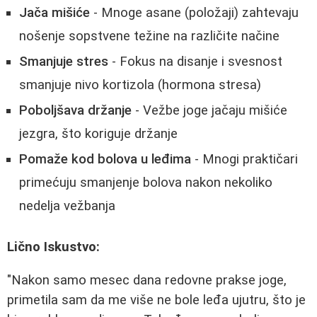
Jača mišiće
- Mnoge asane (položaji) zahtevaju
nošenje sopstvene težine na različite načine
Smanjuje stres
- Fokus na disanje i svesnost
smanjuje nivo kortizola (hormona stresa)
Poboljšava držanje
- Vežbe joge jačaju mišiće
jezgra, što koriguje držanje
Pomaže kod bolova u leđima
- Mnogi praktičari
primećuju smanjenje bolova nakon nekoliko
nedelja vežbanja
Lično Iskustvo:
"Nakon samo mesec dana redovne prakse joge,
primetila sam da me više ne bole leđa ujutru, što je