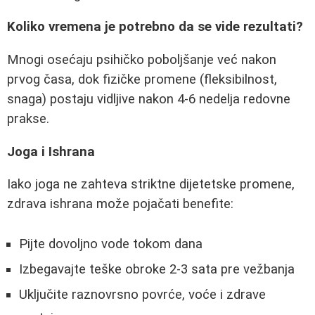
Koliko vremena je potrebno da se vide rezultati?
Mnogi osećaju psihičko poboljšanje već nakon
prvog časa, dok fizičke promene (fleksibilnost,
snaga) postaju vidljive nakon 4-6 nedelja redovne
prakse.
Joga i Ishrana
Iako joga ne zahteva striktne dijetetske promene,
zdrava ishrana može pojačati benefite:
Pijte dovoljno vode tokom dana
Izbegavajte teške obroke 2-3 sata pre vežbanja
Uključite raznovrsno povrće, voće i zdrave