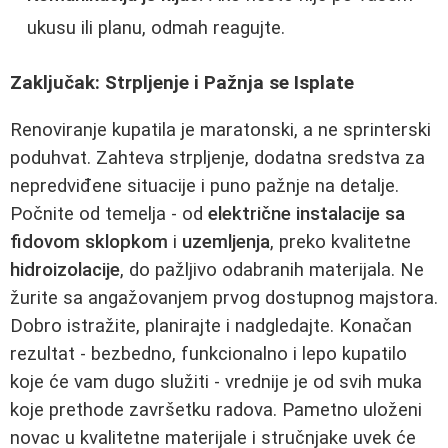
ukusu ili planu, odmah reagujte.
Zaključak: Strpljenje i Pažnja se Isplate
Renoviranje kupatila je maratonski, a ne sprinterski
poduhvat. Zahteva strpljenje, dodatna sredstva za
nepredviđene situacije i puno pažnje na detalje.
Počnite od temelja - od
električne instalacije sa
fidovom sklopkom
i
uzemljenja
, preko kvalitetne
hidroizolacije
, do pažljivo odabranih materijala. Ne
žurite sa angažovanjem prvog dostupnog majstora.
Dobro istražite, planirajte i nadgledajte. Konačan
rezultat - bezbedno, funkcionalno i lepo kupatilo
koje će vam dugo služiti - vrednije je od svih muka
koje prethode završetku radova. Pametno uloženi
novac u kvalitetne materijale i stručnjake uvek će