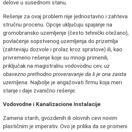
delove u susednom stanu.
Rešenje za ovaj problem nije jednostavno i zahteva
stručnu procenu. Opcije uključuju spajanje na
gromobransko uzemljenje (često tehnički otežano),
povlačenje sopstvenog uzemljenja do prizemlja
(zahtevaju dozvole i prolaz kroz spratove) ili, kao
privremeno rešenje koje su mnogi primenili,
priključak na magistralnu vodovodnu cev,
uz
obavezno prethodno proveravanje da li je ona zaista
uzemljena
. Najbolje je angažovati firmu koja meri
stanje i daje zvanično rešenje.
Vodovodne i Kanalizacione Instalacije
Zamena starih, gvozdenih ili olovnih cevi novim
plastičnim je imperativ. Ovo je prilika da se promeni