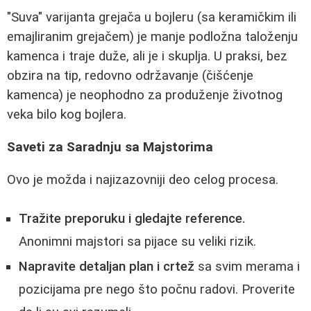
"Suva" varijanta grejača u bojleru (sa keramičkim ili
emajliranim grejačem) je manje podložna taloženju
kamenca i traje duže, ali je i skuplja. U praksi, bez
obzira na tip, redovno održavanje (čišćenje
kamenca) je neophodno za produženje životnog
veka bilo kog bojlera.
Saveti za Saradnju sa Majstorima
Ovo je možda i najizazovniji deo celog procesa.
Tražite preporuku i gledajte reference.
Anonimni majstori sa pijace su veliki rizik.
Napravite detaljan plan i crtež
sa svim merama i
pozicijama pre nego što počnu radovi. Proverite