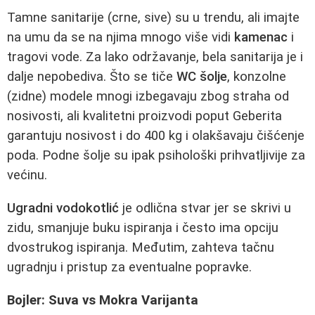
Tamne sanitarije (crne, sive) su u trendu, ali imajte
na umu da se na njima mnogo više vidi
kamenac
i
tragovi vode. Za lako održavanje, bela sanitarija je i
dalje nepobediva. Što se tiče
WC šolje
, konzolne
(zidne) modele mnogi izbegavaju zbog straha od
nosivosti, ali kvalitetni proizvodi poput Geberita
garantuju nosivost i do 400 kg i olakšavaju čišćenje
poda. Podne šolje su ipak psihološki prihvatljivije za
većinu.
Ugradni vodokotlić
je odlična stvar jer se skrivi u
zidu, smanjuje buku ispiranja i često ima opciju
dvostrukog ispiranja. Međutim, zahteva tačnu
ugradnju i pristup za eventualne popravke.
Bojler: Suva vs Mokra Varijanta