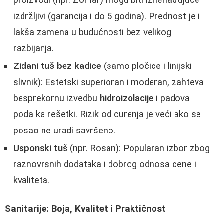
proizvodi (npr. Zomar) mogu biti iznenađujuće
izdržljivi (garancija i do 5 godina). Prednost je i
lakša zamena u budućnosti bez velikog
razbijanja.
Zidani tuš bez kadice
(samo pločice i linijski
slivnik): Estetski superioran i moderan, zahteva
besprekornu izvedbu
hidroizolacije
i padova
poda ka rešetki. Rizik od curenja je veći ako se
posao ne uradi savršeno.
Usponski tuš
(npr. Rosan): Popularan izbor zbog
raznovrsnih dodataka i dobrog odnosa cene i
kvaliteta.
Sanitarije: Boja, Kvalitet i Praktičnost