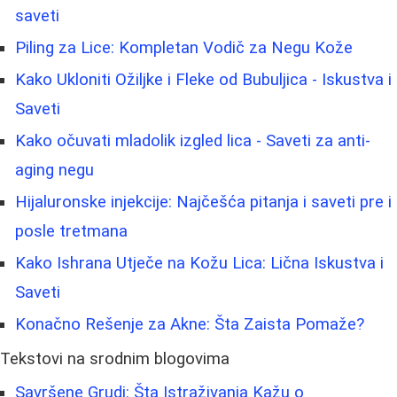
saveti
Piling za Lice: Kompletan Vodič za Negu Kože
Kako Ukloniti Ožiljke i Fleke od Bubuljica - Iskustva i
Saveti
Kako očuvati mladolik izgled lica - Saveti za anti-
aging negu
Hijaluronske injekcije: Najčešća pitanja i saveti pre i
posle tretmana
Kako Ishrana Utječe na Kožu Lica: Lična Iskustva i
Saveti
Konačno Rešenje za Akne: Šta Zaista Pomaže?
Tekstovi na srodnim blogovima
Savršene Grudi: Šta Istraživanja Kažu o