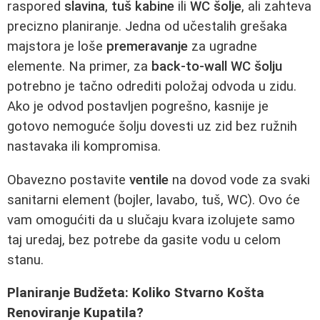
raspored
slavina
,
tuš kabine
ili
WC šolje
, ali zahteva
precizno planiranje. Jedna od učestalih grešaka
majstora je loše
premeravanje
za ugradne
elemente. Na primer, za
back-to-wall WC šolju
potrebno je tačno odrediti položaj odvoda u zidu.
Ako je odvod postavljen pogrešno, kasnije je
gotovo nemoguće šolju dovesti uz zid bez ružnih
nastavaka ili kompromisa.
Obavezno postavite
ventile
na dovod vode za svaki
sanitarni element (bojler, lavabo, tuš, WC). Ovo će
vam omogućiti da u slučaju kvara izolujete samo
taj uredaj, bez potrebe da gasite vodu u celom
stanu.
Planiranje Budžeta: Koliko Stvarno Košta
Renoviranje Kupatila?