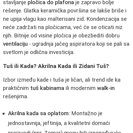
stavljanje
pločica do plafona
je zapravo bolje
rešenje. Glatka keramička površina se lakše briše i
ne upija vlagu kao malterisani zid. Kondenzacija se
neće zadržati na pločicama, već će se oticati niz
njih. Bitnije od visine pločica je obezbediti dobru
ventilaciju
- ugradnja jačeg aspiratora koji se pali sa
svetlom je odlična investicija.
Tuš ili Kada? Akrilna Kada ili Zidani Tuš?
Izbor između kade i tuša je ličan, ali trend ide ka
praktičnim
tuš kabinama
ili modernim
walk-in
rešenjima.
Akrilna kada sa oplatom
: Montažno je
jednostavnija, jeftinija, a kvalitetni domaći