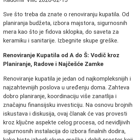
Sve što treba da znate o renoviranju kupatila. Od
planiranja budžeta, izbora majstora, sigurnosnih
mera kao što je fidova sklopka, do saveta za
keramiku i sanitarije. Izbegnite skupe greške.
Renoviranje Kupatila od A do Š: Vodič kroz
Planiranje, Radove i Najčešće Zamke
Renoviranje kupatila je jedan od najkompleksnijih i
najzahtevnijih poslova u uređenju doma. Zahteva
dobro planiranje, koordinaciju više zanatlija i
značajnu finansijsku investiciju. Na osnovu brojnih
iskustava i diskusija, ovaj članak će vas provesti
kroz ključne aspekte celog procesa, od nevidljivih
sigurnosnih instalacija do izbora finalnih dodira,
kako biste izbegli skupe greške i dobili prostor koji