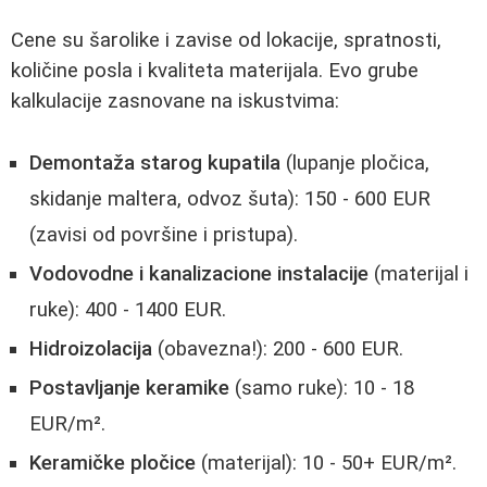
Cene su šarolike i zavise od lokacije, spratnosti,
količine posla i kvaliteta materijala. Evo grube
kalkulacije zasnovane na iskustvima:
Demontaža starog kupatila
(lupanje pločica,
skidanje maltera, odvoz šuta): 150 - 600 EUR
(zavisi od površine i pristupa).
Vodovodne i kanalizacione instalacije
(materijal i
ruke): 400 - 1400 EUR.
Hidroizolacija
(obavezna!): 200 - 600 EUR.
Postavljanje keramike
(samo ruke): 10 - 18
EUR/m².
Keramičke pločice
(materijal): 10 - 50+ EUR/m².