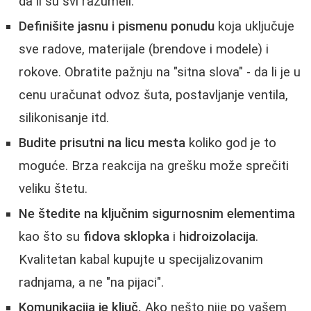
da li su svi razumeli.
Definišite jasnu i pismenu ponudu
koja uključuje
sve radove, materijale (brendove i modele) i
rokove. Obratite pažnju na "sitna slova" - da li je u
cenu uračunat odvoz šuta, postavljanje ventila,
silikonisanje itd.
Budite prisutni na licu mesta
koliko god je to
moguće. Brza reakcija na grešku može sprečiti
veliku štetu.
Ne štedite na ključnim sigurnosnim elementima
kao što su
fidova sklopka
i
hidroizolacija
.
Kvalitetan kabal kupujte u specijalizovanim
radnjama, a ne "na pijaci".
Komunikacija je ključ.
Ako nešto nije po vašem