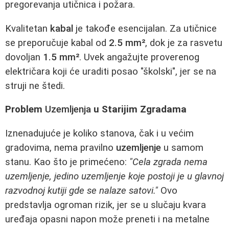
pregorevanja utičnica i požara.
Kvalitetan
kabal
je takođe esencijalan. Za utičnice
se preporučuje kabal od
2.5 mm²
, dok je za rasvetu
dovoljan
1.5 mm²
. Uvek angažujte proverenog
električara koji će uraditi posao "školski", jer se na
struji ne štedi.
Problem
Uzemljenja
u Starijim Zgradama
Iznenadujuće je koliko stanova, čak i u većim
gradovima, nema pravilno
uzemljenje
u samom
stanu. Kao što je primećeno:
"Cela zgrada nema
uzemljenje, jedino uzemljenje koje postoji je u glavnoj
razvodnoj kutiji gde se nalaze satovi."
Ovo
predstavlja ogroman rizik, jer se u slučaju kvara
uređaja opasni napon može preneti i na metalne