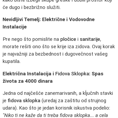
će dugo i bezbrižno služiti.
Nevidljivi Temelj: Električne i Vodovodne
Instalacije
Pre nego što pomislite na
pločice
i
sanitarije
,
morate rešiti ono što se krije iza zidova. Ovaj korak
je najvažniji za bezbednost i dugovečnost vašeg
kupatila.
Električna Instalacija i
Fidova Sklopka
: Spas
života za 4000 dinara
Jedna od najčešće zanemarivanih, a kĺjučnih stavki
je
fidova sklopka
(uredaj za zaštitu od strujnog
udara). Kao što je jedan korisnik iskustva podelio:
"Niko ti ne kaže da ti treba fidova sklopka... a cela