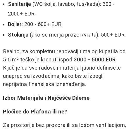
Sanitarije
(WC šolja, lavabo, tuš/kada): 300 -
2000+ EUR.
Bojler
: 200 - 600+ EUR.
Stolarija
(ako se menja prozor/vrata): 500+ EUR.
Realno, za kompletnu renovaciju malog kupatila od
5-6 m² teško je krenuti ispod
3000 - 5000 EUR
.
Ključ je da sve radove i materijal jasno definišete
unapred sa izvođačima, kako biste izbegli
neprijatna finansijska iznenađenja.
Izbor Materijala i Najčešće Dileme
Pločice do Plafona ili ne?
Za prostorije bez prozora ili sa lošom ventilacijom,