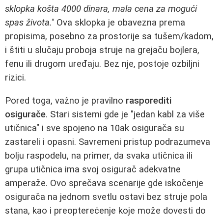
sklopka košta 4000 dinara, mala cena za mogući
spas života."
Ova sklopka je obavezna prema
propisima, posebno za prostorije sa tušem/kadom,
i štiti u slučaju proboja struje na grejaču bojlera,
fenu ili drugom uređaju. Bez nje, postoje ozbiljni
rizici.
Pored toga, važno je pravilno
rasporediti
osigurače
. Stari sistemi gde je "jedan kabl za više
utičnica" i sve spojeno na 10ak osigurača su
zastareli i opasni. Savremeni pristup podrazumeva
bolju raspodelu, na primer, da svaka utičnica ili
grupa utičnica ima svoj osigurač adekvatne
amperaže. Ovo sprečava scenarije gde iskočenje
osigurača na jednom svetlu ostavi bez struje pola
stana, kao i preopterećenje koje može dovesti do