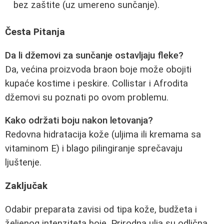
bez zaštite (uz umereno sunčanje).
Česta Pitanja
Da li džemovi za sunčanje ostavljaju fleke?
Da, većina proizvoda braon boje može obojiti
kupaće kostime i peskire. Collistar i Afrodita
džemovi su poznati po ovom problemu.
Kako održati boju nakon letovanja?
Redovna hidratacija kože (uljima ili kremama sa
vitaminom E) i blago pilingiranje sprečavaju
ljuštenje.
Zaključak
Odabir preparata zavisi od tipa kože, budžeta i
željenog intenziteta boje. Prirodna ulja su odlična