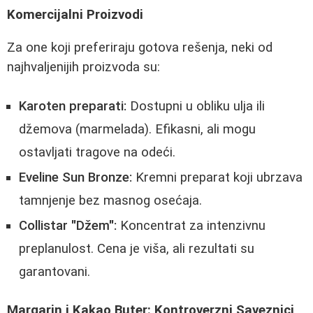
Komercijalni Proizvodi
Za one koji preferiraju gotova rešenja, neki od
najhvaljenijih proizvoda su:
Karoten preparati:
Dostupni u obliku ulja ili
džemova (marmelada). Efikasni, ali mogu
ostavljati tragove na odeći.
Eveline Sun Bronze:
Kremni preparat koji ubrzava
tamnjenje bez masnog osećaja.
Collistar "Džem":
Koncentrat za intenzivnu
preplanulost. Cena je viša, ali rezultati su
garantovani.
Margarin i Kakao Buter: Kontroverzni Saveznici