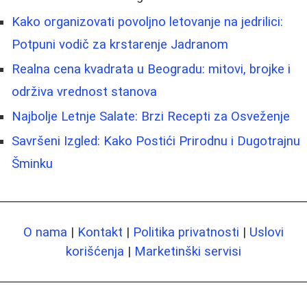
Kako organizovati povoljno letovanje na jedrilici:
Potpuni vodič za krstarenje Jadranom
Realna cena kvadrata u Beogradu: mitovi, brojke i
održiva vrednost stanova
Najbolje Letnje Salate: Brzi Recepti za Osveženje
Savršeni Izgled: Kako Postići Prirodnu i Dugotrajnu
Šminku
O nama
|
Kontakt
|
Politika privatnosti
|
Uslovi
korišćenja
|
Marketinški servisi