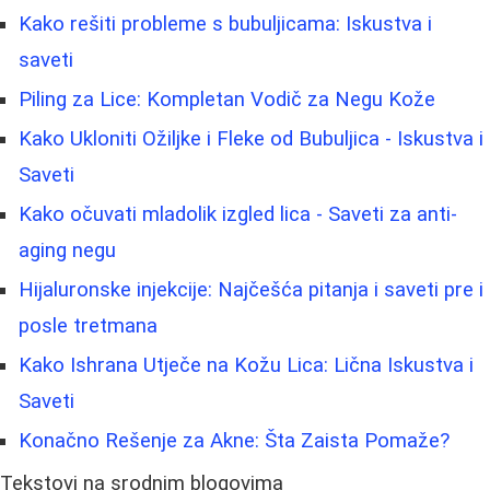
Kako rešiti probleme s bubuljicama: Iskustva i
saveti
Piling za Lice: Kompletan Vodič za Negu Kože
Kako Ukloniti Ožiljke i Fleke od Bubuljica - Iskustva i
Saveti
Kako očuvati mladolik izgled lica - Saveti za anti-
aging negu
Hijaluronske injekcije: Najčešća pitanja i saveti pre i
posle tretmana
Kako Ishrana Utječe na Kožu Lica: Lična Iskustva i
Saveti
Konačno Rešenje za Akne: Šta Zaista Pomaže?
Tekstovi na srodnim blogovima