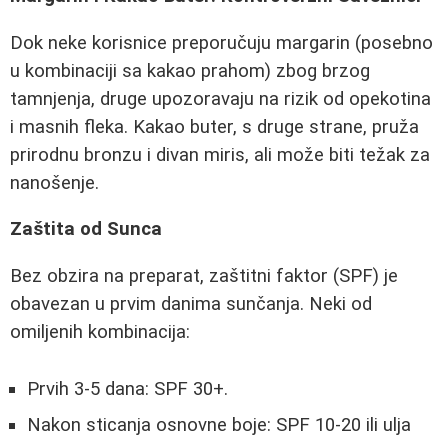
Dok neke korisnice preporučuju margarin (posebno
u kombinaciji sa kakao prahom) zbog brzog
tamnjenja, druge upozoravaju na rizik od opekotina
i masnih fleka. Kakao buter, s druge strane, pruža
prirodnu bronzu i divan miris, ali može biti težak za
nanošenje.
Zaštita od Sunca
Bez obzira na preparat, zaštitni faktor (SPF) je
obavezan u prvim danima sunčanja. Neki od
omiljenih kombinacija:
Prvih 3-5 dana: SPF 30+.
Nakon sticanja osnovne boje: SPF 10-20 ili ulja