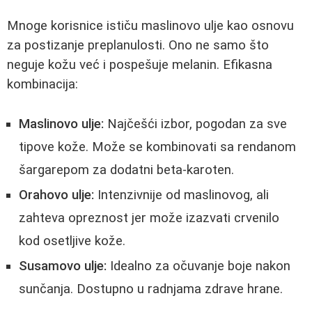
Mnoge korisnice ističu maslinovo ulje kao osnovu
za postizanje preplanulosti. Ono ne samo što
neguje kožu već i pospešuje melanin. Efikasna
kombinacija:
Maslinovo ulje:
Najčešći izbor, pogodan za sve
tipove kože. Može se kombinovati sa rendanom
šargarepom za dodatni beta-karoten.
Orahovo ulje:
Intenzivnije od maslinovog, ali
zahteva opreznost jer može izazvati crvenilo
kod osetljive kože.
Susamovo ulje:
Idealno za očuvanje boje nakon
sunčanja. Dostupno u radnjama zdrave hrane.