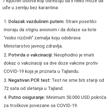
7 ključnih uslova koji određuju da li neko može da
uđe u zemlju bez karantina:
Dolazak vazdušnim putem:
Strani posetilci
moraju da stignu avionom i da dolaze sa liste
"nisko rizičnih" zemalja koju odobrava
Ministarstvo javnog zdravlja.
Potvrda o vakcinaciji:
Neophodno je imati
dokaz o vakcinaciji sa dve doze vakcine protiv
COVID-19 koja je priznata u Tajlandu.
Negativan PCR test:
Test ne sme biti stariji od
72 sata od sletanja u Tajland.
Putno osiguranje:
Minimum 50.000 USD pokrića
za troškove povezane sa COVID-19.