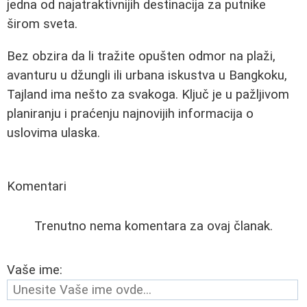
jedna od najatraktivnijih destinacija za putnike
širom sveta.
Bez obzira da li tražite opušten odmor na plaži,
avanturu u džungli ili urbana iskustva u Bangkoku,
Tajland ima nešto za svakoga. Ključ je u pažljivom
planiranju i praćenju najnovijih informacija o
uslovima ulaska.
Komentari
Trenutno nema komentara za ovaj članak.
Vaše ime: