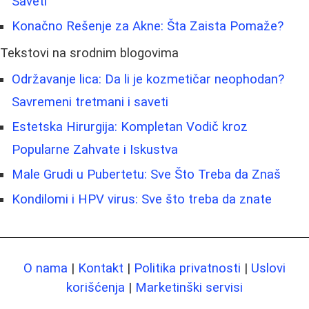
Saveti
Konačno Rešenje za Akne: Šta Zaista Pomaže?
Tekstovi na srodnim blogovima
Održavanje lica: Da li je kozmetičar neophodan?
Savremeni tretmani i saveti
Estetska Hirurgija: Kompletan Vodič kroz
Popularne Zahvate i Iskustva
Male Grudi u Pubertetu: Sve Što Treba da Znaš
Kondilomi i HPV virus: Sve što treba da znate
O nama
|
Kontakt
|
Politika privatnosti
|
Uslovi
korišćenja
|
Marketinški servisi