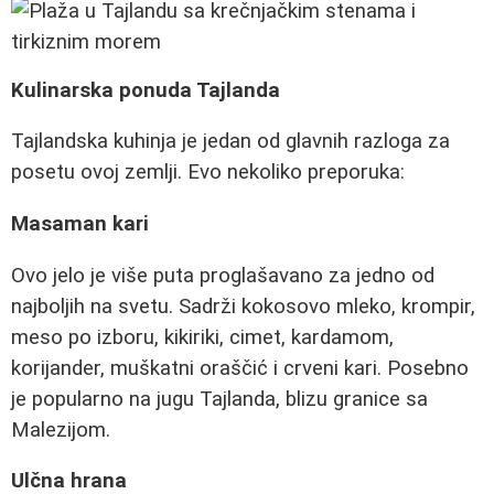
Kulinarska ponuda Tajlanda
Tajlandska kuhinja je jedan od glavnih razloga za
posetu ovoj zemlji. Evo nekoliko preporuka:
Masaman kari
Ovo jelo je više puta proglašavano za jedno od
najboljih na svetu. Sadrži kokosovo mleko, krompir,
meso po izboru, kikiriki, cimet, kardamom,
korijander, muškatni oraščić i crveni kari. Posebno
je popularno na jugu Tajlanda, blizu granice sa
Malezijom.
Ulčna hrana