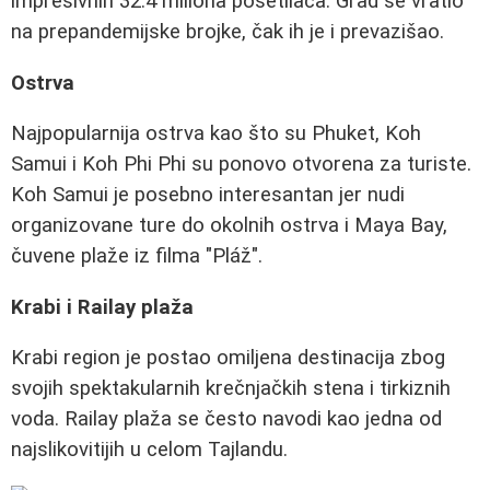
impresivnih 32.4 miliona posetilaca. Grad se vratio
na prepandemijske brojke, čak ih je i prevazišao.
Ostrva
Najpopularnija ostrva kao što su Phuket, Koh
Samui i Koh Phi Phi su ponovo otvorena za turiste.
Koh Samui je posebno interesantan jer nudi
organizovane ture do okolnih ostrva i Maya Bay,
čuvene plaže iz filma "Pláž".
Krabi i Railay plaža
Krabi region je postao omiljena destinacija zbog
svojih spektakularnih krečnjačkih stena i tirkiznih
voda. Railay plaža se često navodi kao jedna od
najslikovitijih u celom Tajlandu.