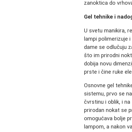
zanoktica do vrhova
Gel tehnike i nado
U svetu manikira, re
lampi polimerizuje 
dame se odlučuju za
što im prirodni nok
dobija novu dimenzi
prste i čine ruke el
Osnovne gel tehnik
sistemu, prvo se nan
čvrstinu i oblik, i n
prirodan nokat se p
omogućava bolje pri
lampom, a nakon vađ