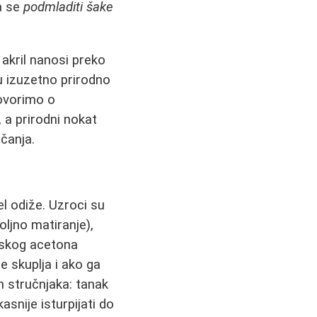
a se
podmladiti šake
i akril nanosi preko
u izuzetno prirodno
ovorimo o
e, a prirodni nokat
čanja.
l odiže. Uzroci su
oljno matiranje),
nskog acetona
e skuplja i ako ga
h stručnjaka: tanak
asnije isturpijati do