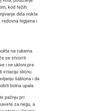
 vodi, podizanje
im, kod težih
njivanje dela nokta
, redovna higijena i
nokta
na rukama.
že se stvoriti
ve i ne ukloni pre
 iritaciju sličnu
vljanju šablona i da
obiti bolna upala.
e pažnju pri
 savete za negu, a