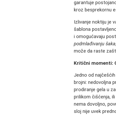
garantuje postojano
kroz besprekornu es
Izlivanje noktiju je
šablona postavljeno
i omogućavaju pos
podmlađivanju šaka
može da raste zašt
Kritični momenti: 
Jedno od najčešćih 
brojni: nedovoljna p
prodiranje gela u z
prilikom čišćenja, i
nema dovoljno, povu
sloj nije uvek predn