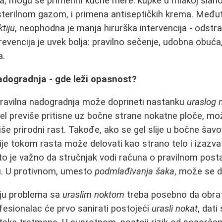
a, mogu se primeniti kućne mere: kupke u mlakoj slanoj
terilnom gazom, i primena antiseptičkih krema. Međut
ktiju
, neophodna je manja hirurška intervencija - odstra
 Prevencija je uvek bolja: pravilno sečenje, udobna obuća
a.
 nadogradnja - gde leži opasnost?
epravilna nadogradnja može doprineti nastanku
uraslog 
 gel previše pritisne uz bočne strane nokatne ploče, mo
iše prirodni rast. Takođe, ako se gel slije u bočne šavo
ije tokom rasta može delovati kao strano telo i izazvati
to je važno da stručnjak vodi računa o pravilnom posta
žu. U protivnom, umesto
podmlađivanja šaka
, može se d
ju problema sa
uraslim noktom
treba posebno da obrat
fesionalac će prvo sanirati postojeći
urasli nokat
, dati