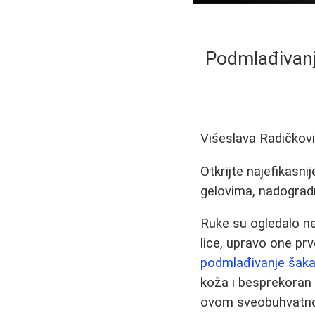
Podmlađivanj
Višeslava Radičkov
Otkrijte najefikasn
gelovima, nadogradnj
Ruke su ogledalo n
lice, upravo one pr
podmlađivanje šak
koža i besprekoran 
ovom sveobuhvatnom