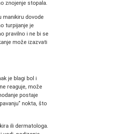
no znojenje stopala.
e u manikiru dovode
 turpijanje je
o pravilno i ne bi se
ckanje može izazvati
k je blagi bol i
e ne reaguje, može
hodanje postaje
pavanju" nokta, što
ira ili dermatologa.