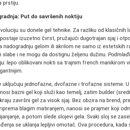
 prstiju.
gradnja: Put do savršenih noktiju
voluciju su donele gel tehnike. Za razliku od klasičnih 
i postaje izuzetno čvrst, pružajući dugotrajan sjaj i o
 nadogradnju gelom ili akrilom ne samo iz estetskih ra
ti slabe i ne mogu da dostignu željenu dužinu.
Podmlađi
ju: lepo oblikovani nokti sa trajnim french manikirom v
egantnijim.
e uključuju jednofazne, dvofazne i trofazne sisteme. 
osi bazni gel koji služi kao temelj, zatim builder (srednj
a kraju završni gel za visok sjaj. Bez obzira na brend, pri
riprema blagim matiranjem, nanosi se prajmer koji odm
janjanje, a potom slede slojevi gela. Svaki sloj se zas
enja se uklanja lepljivi omotač. Ova procedura, kada 