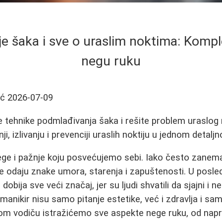
e šaka i sve o uraslim noktima: Kompl
negu ruku
ić
2026-07-09
ije tehnike podmlađivanja šaka i rešite problem uraslog
i, izlivanju i prevenciji uraslih noktiju u jednom detalj
ege i pažnje koju posvećujemo sebi. Iako često zane
ve odaju znake umora, starenja i zapuštenosti. U posl
a
dobija sve veći značaj, jer su ljudi shvatili da sjajni i n
manikir nisu samo pitanje estetike, već i zdravlja i s
 vodiču istražićemo sve aspekte nege ruku, od napr