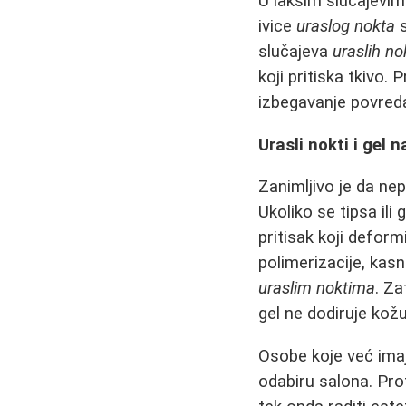
U lakšim slučajevim
ivice
uraslog nokta
s
slučajeva
uraslih no
koji pritiska tkivo.
izbegavanje povred
Urasli nokti i gel
Zanimljivo je da n
Ukoliko se tipsa ili
pritisak koji deform
polimerizacije, kasn
uraslim noktima
. Za
gel ne dodiruje ko
Osobe koje već ima
odabiru salona. Pro