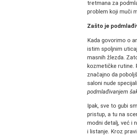
tretmana za podmla
problem koji muči 
Zašto je podmlađi
Kada govorimo o ant
istim spoljnim utica
masnih žlezda. Zat
kozmetičke rutine. 
značajno da poboljš
saloni nude specija
podmlađivanjem ša
Ipak, sve to gubi s
pristup, a tu na sce
modni detalj, već i n
i listanje. Kroz prav