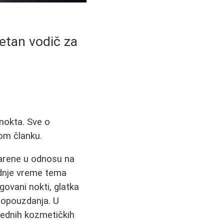
etan vodič za
 nokta. Sve o
nom članku.
marene u odnosu na
ednje vreme tema
egovani nokti, glatka
amopouzdanja. U
ednih kozmetičkih