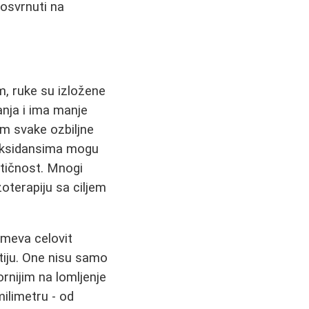
osvrnuti na
m, ruke su izložene
anja i ima manje
m svake ozbiljne
ioksidansima mogu
stičnost. Mnogi
oterapiju sa ciljem
umeva celovit
ktiju. One nisu samo
ornijim na lomljenje
limetru - od