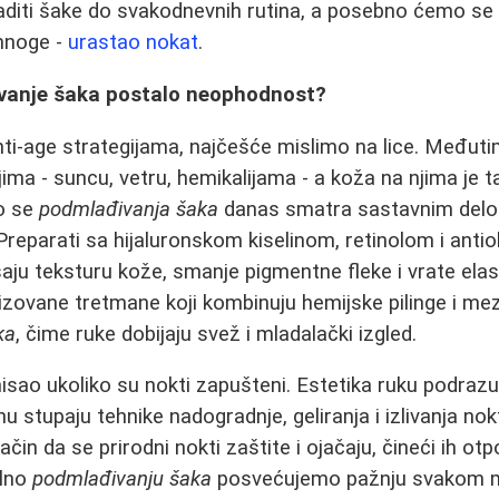
diti šake do svakodnevnih rutina, a posebno ćemo se 
mnoge -
urastao nokat
.
vanje šaka postalo neophodnost?
i-age strategijama, najčešće mislimo na lice. Međuti
jima - suncu, vetru, hemikalijama - a koža na njima je t
o se
podmlađivanja šaka
danas smatra sastavnim delo
Preparati sa hijaluronskom kiselinom, retinolom i ant
aju teksturu kože, smanje pigmentne fleke i vrate ela
lizovane tretmane koji kombinuju hemijske pilinge i mez
ka
, čime ruke dobijaju svež i mladalački izgled.
misao ukoliko su nokti zapušteni. Estetika ruku podraz
nu stupaju tehnike nadogradnje, geliranja i izlivanja no
ačin da se prirodni nokti zaštite i ojačaju, čineći ih otp
ilno
podmlađivanju šaka
posvećujemo pažnju svakom mi