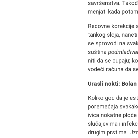
savršenstva. Takođe
menjati kada potam
Redovne korekcije s
tankog sloja, naneti
se sprovodi na svak
suština
podmlađiva
niti da se cupaju; ko
vodeći računa da se
Urasli nokti: Bola
Koliko god da je es
poremećaja svakak
ivica nokatne ploče 
slučajevima i infekc
drugim prstima. Uzr