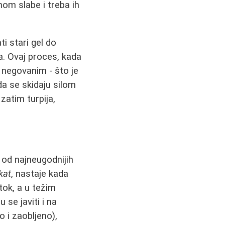
om slabe i treba ih
i stari gel do
a. Ovaj proces, kada
i negovanim - što je
a se skidaju silom
 zatim turpija,
 od najneugodnijih
kat
, nastaje kada
tok, a u težim
se javiti i na
o i zaobljeno),