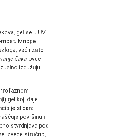
lakova, gel se u UV
tpornost. Mnoge
zloga, već i zato
vanje šaka
ovde
izuelno izdužuju
U trofaznom
i) gel koji daje
ncip je sličan:
ašćuje površinu i
ebno stvrdnjava pod
se izvede stručno,