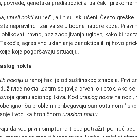
a, povrede, genetska predispozicija, pa čak i prekomer
ma,
urasli nokti
su ređi, ali nisu isključeni. Često grešk
te nepravilno i zariva se u bočne nabore kože. Pravilno
 oblikovati ravno, bez zaobljivanja uglova, kako bi rasta
 Takođe, agresivno uklanjanje zanoktica ili njihovo gri
cije koje pogoršavaju situaciju.
raslog nokta
lih noktiju
u ranoj fazi je od suštinskog značaja. Prvi zna
 duž ivice nokta. Zatim se javlja crvenilo i otok. Ako s
razvoja granulacionog tkiva. Kod
uraslog nokta
na nozi, 
be ignorišu problem i pribegavaju samostalnom "isko
nje i vodi ka hroničnom
uraslom noktu
.
aju da kod prvih simptoma treba potražiti pomoć pedik