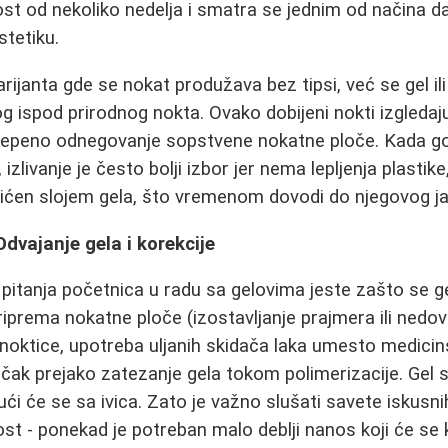
st od nekoliko nedelja i smatra se jednim od načina d
tetiku.
 varijanta gde se nokat produžava bez tipsi, već se gel il
g ispod prirodnog nokta. Ovako dobijeni nokti izgledaj
tepeno odnegovanje sopstvene nokatne ploče. Kada g
, izlivanje je često bolji izbor jer nema lepljenja plastik
ićen slojem gela, što vremenom dovodi do njegovog ja
Odvajanje gela i korekcije
pitanja početnica u radu sa gelovima jeste zašto se ge
riprema nokatne ploče (izostavljanje prajmera ili nedov
anoktice, upotreba uljanih skidača laka umesto medici
li čak prejako zatezanje gela tokom polimerizacije. Gel s
ći će se sa ivica. Zato je važno slušati savete iskusni
ost - ponekad je potreban malo deblji nanos koji će se k