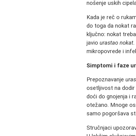
nošenje uskih cipel
Kada je reč o ruka
do toga da nokat ras
ključno: nokat treba
javio
urastao nokat
.
mikropovrede i infek
Simptomi i faze u
Prepoznavanje
uras
osetljivost na dodir
doći do gnojenja i 
otežano. Mnoge oso
samo pogoršava sta
Stručnjaci upozorav