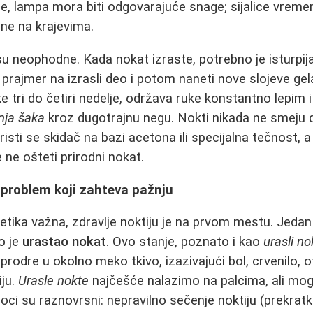
, lampa mora biti odgovarajuće snage; sijalice vremen
ne na krajevima.
u neophodne. Kada nokat izraste, potrebno je isturpijat
 prajmer na izrasli deo i potom naneti nove slojeve gel
e tri do četiri nedelje, održava ruke konstantno lepim 
nja šaka
kroz dugotrajnu negu. Nokti nikada ne smeju d
risti se skidač na bazi acetona ili specijalna tečnost, a
 ne ošteti prirodni nokat.
n problem koji zahteva pažnju
tetika važna, zdravlje noktiju je na prvom mestu. Jedan
o je
urastao nokat
. Ovo stanje, poznato i kao
urasli no
prodre u okolno meko tkivo, izazivajući bol, crvenilo, o
iju.
Urasle nokte
najčešće nalazimo na palcima, ali mogu 
oci su raznovrsni: nepravilno sečenje noktiju (prekratk