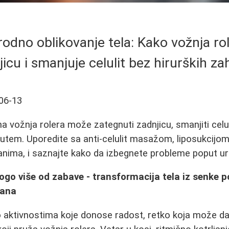
rirodno oblikovanje tela: Kako vožnja ro
jicu i smanjuje celulit bez hirurških za
06-13
a vožnja rolera može zategnuti zadnjicu, smanjiti celul
utem. Uporedite sa anti-celulit masažom, liposukcijom
nima, i saznajte kako da izbegnete probleme poput ur
ogo više od zabave - transformacija tela iz senke p
mana
 aktivnostima koje donose radost, retko koja može da