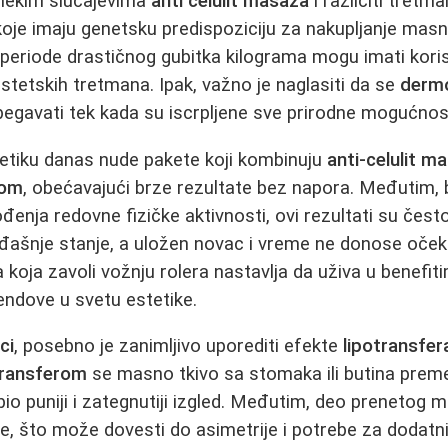
nekim slučajevima
anti celulit masaža
i različiti tretm
je imaju genetsku predispoziciju za nakupljanje masni
 periode drastičnog gubitka kilograma mogu imati kori
 estetskih tretmana. Ipak, važno je naglasiti da se
dermo
begavati tek kada su iscrpljene sve prirodne mogućnost
tetiku danas nude pakete koji kombinuju
anti-celulit m
zom
, obećavajući brze rezultate bez napora. Međutim
ođenja redovne fizičke aktivnosti, ovi rezultati su čes
đašnje stanje, a uložen novac i vreme ne donose očeki
 koja zavoli vožnju rolera nastavlja da uživa u benefi
endove u svetu estetike.
ci
, posebno je zanimljivo uporediti efekte
lipotransfer
transferom
se masno tkivo sa stomaka ili butina preme
bio puniji i zategnutiji izgled. Međutim, deo prenetog 
, što može dovesti do asimetrije i potrebe za dodatn