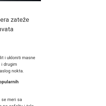
lera zateže
hvata
it i ukloniti masne
 i drugim
aslog nokta.
opularnih
 se meri sa