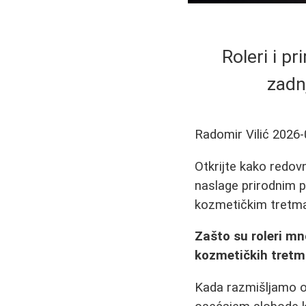
Roleri i p
zadn
Radomir Vilić
2026-
Otkrijte kako redovn
naslage prirodnim p
kozmetičkim tretma
Zašto su roleri mn
kozmetičkih tret
Kada razmišljamo o