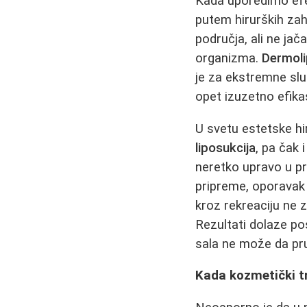
Kada uporedimo efe
putem hirurških zah
područja, ali ne jač
organizma.
Dermoli
je za ekstremne sluč
opet izuzetno efika
U svetu estetske hi
liposukcija
, pa čak 
neretko upravo u p
pripreme, oporavak i
kroz rekreaciju ne 
Rezultati dolaze pos
sala ne može da pru
Kada kozmetički t