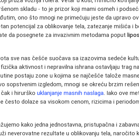
i pruža vožnja rolera. Vetar u kosi, ritmično kotrljanje
ršenom skladu - to je prizor koji mami osmeh i podse
đutim, ono što mnogi ne primećuju jeste da upravo ov
etan potencijal za oblikovanje tela, zatezanje mišića i bo
rate da posegnete za invazivnim metodama poput
lipo
vota sve nas češće suočava sa izazovima sedeće kult
izička aktivnost i nepravilna ishrana ostavljaju trag n
butine postaju zone u kojima se najčešće talože masn
tvo sopstvenim izgledom, mnogi se okreću brzim reše
a čak i hirurško
uklanjanje masnih naslaga
. Iako ove me
 one često dolaze sa visokom cenom, rizicima i periodom
žujemo kako jedna jednostavna, pristupačna i zabavna
uži neverovatne rezultate u oblikovanju tela, naročito 