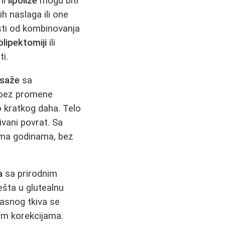
ani
lipolize
mogu biti
h naslaga ili one
sti od kombinovanja
lipektomiji
ili
i.
asaže
sa
, bez promene
to kratkog daha. Telo
vani povrat. Sa
tima godinama, bez
a
sa prirodnim
šta u glutealnu
masnog tkiva se
im korekcijama.