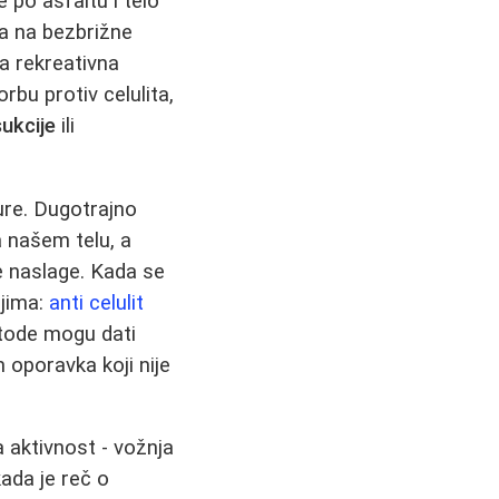
 po asfaltu i telo
ća na bezbrižne
a rekreativna
rbu protiv celulita,
sukcije
ili
ure. Dugotrajno
a našem telu, a
e naslage. Kada se
njima:
anti celulit
tode mogu dati
 oporavka koji nije
 aktivnost - vožnja
kada je reč o