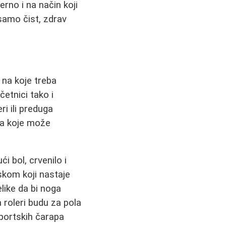
no i na način koji
samo čist, zdrav
i na koje treba
etnici tako i
ri ili preduga
ja koje može
i bol, crvenilo i
skom koji nastaje
elike da bi noga
a roleri budu za pola
sportskih čarapa