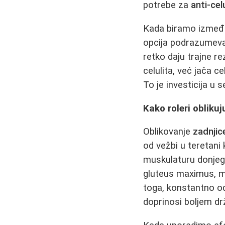
potrebe za
anti-ce
Kada biramo između 
opcija podrazumev
retko daju trajne r
celulita, već jača c
To je investicija u s
Kako roleri oblikuj
Oblikovanje
zadnjic
od vežbi u teretani
muskulaturu donjeg 
gluteus maximus, med
toga, konstantno od
doprinosi boljem dr