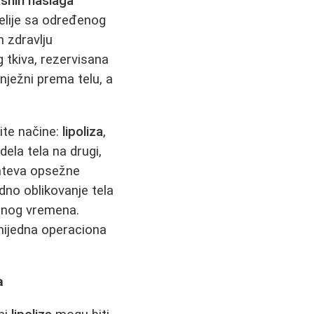
snih naslaga
elije sa određenog
m zdravlju
g tkiva, rezervisana
nježni prema telu, a
ite načine:
lipoliza
,
ela tela na drugi,
hteva opsežne
dno oblikovanje tela
odnog vremena.
 nijedna operaciona
a