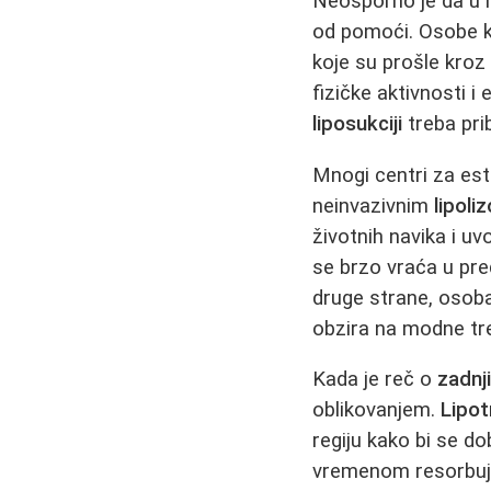
Neosporno je da u 
od pomoći. Osobe ko
koje su prošle kroz
fizičke aktivnosti i
liposukciji
treba pri
Mnogi centri za es
neinvazivnim
lipoli
životnih navika i uv
se brzo vraća u pre
druge strane, osoba
obzira na modne tr
Kada je reč o
zadnji
oblikovanjem.
Lipo
regiju kako bi se do
vremenom resorbuje