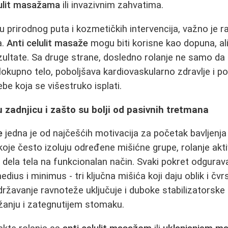
lulit masažama
ili invazivnim zahvatima.
prirodnog puta i kozmetičkih intervencija, važno je r
a.
Anti celulit masaže
mogu biti korisne kao dopuna, al
ezultate. Sa druge strane, dosledno rolanje ne samo da 
elokupno telo, poboljšava kardiovaskularno zdravlje i po
ebe koja se višestruko isplati.
u zadnjicu i zašto su bolji od pasivnih tretmana
e
jedna je od najčešćih motivacija za početak bavljenja 
 koje često izoluju određene mišićne grupe, rolanje akt
dela tela na funkcionalan način. Svaki pokret odgurav
ius i minimus - tri ključna mišića koji daju oblik i čvr
ržavanje ravnoteže uključuje i duboke stabilizatorske 
žanju i zategnutijem stomaku.