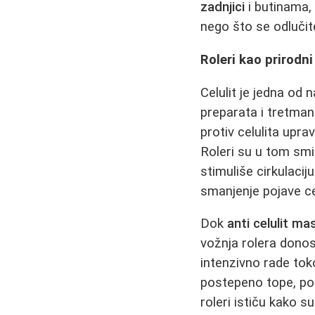
zadnjici
i butinama, 
nego što se odluči
Roleri kao prirodni
Celulit je jedna od 
preparata i tretmana
protiv celulita upr
Roleri su u tom smi
stimuliše cirkulacij
smanjenje pojave cel
Dok
anti celulit m
vožnja rolera donosi
intenzivno rade t
postepeno tope, pos
roleri ističu kako s