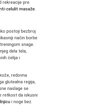
d rekreacije pre
nti-celulit masaže
.
ako postoji bezbroj
ikasniji način borbe
a treningom snage.
jeg dela tela,
ih ćelija i
 kože, redovna
a glutealna regija,
sne naslage se
 retkost da iskusni
dnjicu
i noge bez