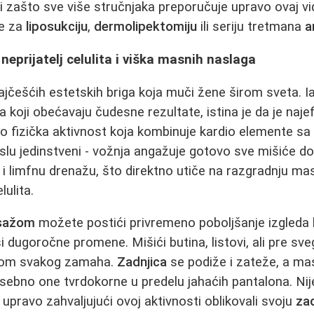
i zašto sve više stručnjaka preporučuje upravo ovaj vi
te za
liposukciju
,
dermolipektomiju
ili seriju tretmana
a
 neprijatelj celulita i viška masnih naslaga
najčešćih estetskih briga koja muči žene širom sveta. I
 koji obećavaju čudesne rezultate, istina je da je najef
avo fizička aktivnost koja kombinuje kardio elemente s
slu jedinstveni - vožnja angažuje gotovo sve mišiće don
u i limfnu drenažu, što direktno utiče na razgradnju masn
ulita.
asažom
možete postići privremeno poboljšanje izgleda
 dugoročne promene. Mišići butina, listovi, ali pre sveg
okom svakog zamaha.
Zadnjica
se podiže i zateže, a ma
ebno one tvrdokorne u predelu jahaćih pantalona. Nije
u upravo zahvaljujući ovoj aktivnosti oblikovali svoju
za