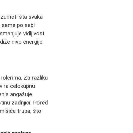
azumeti šta svaka
i same po sebi
smanjuje vidljivost
diže nivo energije.
rolerima. Za razliku
ivira celokupnu
anja angažuje
stinu
zadnjici
. Pored
mišiće trupa, što