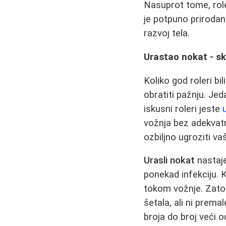
Nasuprot tome, rol
je potpuno prirodan
razvoj tela.
Urastao nokat - sk
Koliko god roleri bi
obratiti pažnju. Je
iskusni roleri jeste
vožnja bez adekvat
ozbiljno ugroziti va
Urasli nokat
nastaje
ponekad infekciju. 
tokom vožnje. Zato j
šetala, ali ni prema
broja do broj veći 