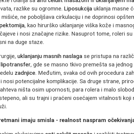
kte rolanja sa
anti celulit masažom
ili
uklanjanjem ma
vata, razlike su ogromne.
Liposukcija
uklanja masne ć
a mišiće, ne poboljšava cirkulaciju i ne doprinosi opšte
pektomija
, kao hirurško uklanjanje viška kože i masno
ajeve i nosi značajne rizike. Nasuprot tome, roleri su 
sni na duge staze.
rurgije,
uklanjanju masnih naslaga
se pristupa na različ
i
lipotransfer
, gde se masno tkivo premešta sa jednog d
redelu
zadnjice
. Međutim, svaka od ovih procedura za
 nosi potencijalne komplikacije. Sa druge strane, priro
zahteva ništa osim upornosti, para rolera i malo slob
tepeno, ali su trajni i praćeni osećajem vitalnosti koji
ži.
retmani imaju smisla - realnost naspram očekivanj