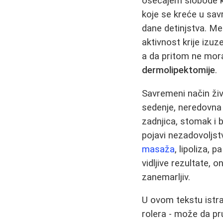
osećajem slobode koj
koje se kreće u sav
dane detinjstva. Me
aktivnost krije izuz
a da pritom ne mo
dermolipektomije
.
Savremeni način ži
sedenje, neredovna f
zadnjica, stomak i 
pojavi nezadovoljs
masaža
, lipoliza, p
vidljive rezultate,
zanemarljiv.
U ovom tekstu istra
rolera - može da pr