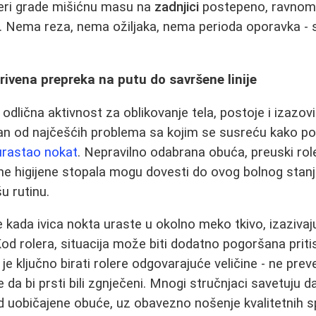
eri grade mišićnu masu na
zadnjici
postepeno, ravnomer
. Nema reza, nema ožiljaka, nema perioda oporavka - 
rivena prepreka na putu do savršene linije
li odlična aktivnost za oblikovanje tela, postoje i izazov
dan od najčešćih problema sa kojim se susreću kako poč
urastao nokat
. Nepravilno odabrana obuća, preuski role
ne higijene stopala mogu dovesti do ovog bolnog stan
šu rutinu.
 kada ivica nokta uraste u okolno meko tkivo, izazivajuć
Kod rolera, situacija može biti dodatno pogoršana priti
e ključno birati rolere odgovarajuće veličine - ne prev
le da bi prsti bili zgnječeni. Mnogi stručnjaci savetuju d
od uobičajene obuće, uz obavezno nošenje kvalitetnih 