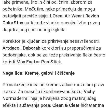
lake primene, što ih čini odličnim izborom za
početnike. Međutim, neke primećuju da mogu
ostavljati previše sjaja.
L’Oreal Air Wear
i
Revlon
ColorStay
su takođe visoko ocenjeni zbog svog
dugotrajnog i prirodnog izgleda.
Korektor je ključan za prikrivanje nesavršenosti.
Artdeco
i
Deborah
korektori su preporučivani za
podočnjake, dok se za teže prekrivanje fleka često
koristi
Max Factor Pan Stick
.
Nega lica: Kreme, gelovi i čišćenje
Pronalaženje idealne kreme za lice može biti pravi
izazov. Za masniju i kombinovanu kožu,
Vichy
Normaderm
linija je hvaljena zbog matirajućeg
efekta i sužavanja pora.
Clean & Clear
hidratantna