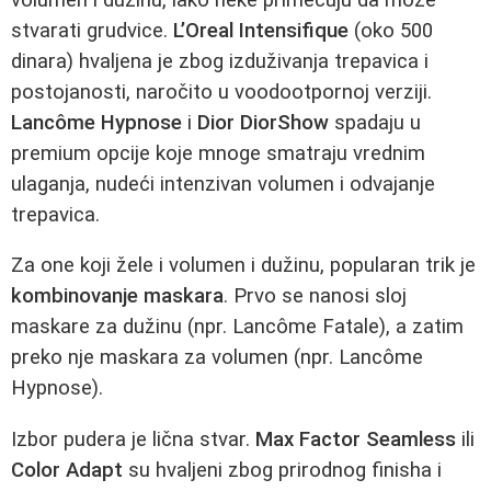
stvarati grudvice.
L’Oreal Intensifique
(oko 500
dinara) hvaljena je zbog izduživanja trepavica i
postojanosti, naročito u voodootpornoj verziji.
Lancôme Hypnose
i
Dior DiorShow
spadaju u
premium opcije koje mnoge smatraju vrednim
ulaganja, nudeći intenzivan volumen i odvajanje
trepavica.
Za one koji žele i volumen i dužinu, popularan trik je
kombinovanje maskara
. Prvo se nanosi sloj
maskare za dužinu (npr. Lancôme Fatale), a zatim
preko nje maskara za volumen (npr. Lancôme
Hypnose).
Izbor pudera je lična stvar.
Max Factor Seamless
ili
Color Adapt
su hvaljeni zbog prirodnog finisha i