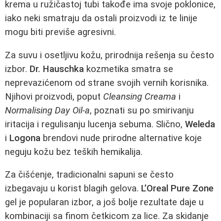
krema u ružičastoj tubi takođe ima svoje poklonice,
iako neki smatraju da ostali proizvodi iz te linije
mogu biti previše agresivni.
Za suvu i osetljivu kožu, prirodnija rešenja su često
izbor.
Dr. Hauschka
kozmetika smatra se
neprevazićenom od strane svojih vernih korisnika.
Njihovi proizvodi, poput
Cleansing Creama
i
Normalising Day Oil-a
, poznati su po smirivanju
iritacija i regulisanju lucenja sebuma. Slično,
Weleda
i
Logona
brendovi nude prirodne alternative koje
neguju kožu bez teških hemikalija.
Za čišćenje, tradicionalni sapuni se često
izbegavaju u korist blagih gelova.
L’Oreal Pure Zone
gel je popularan izbor, a još bolje rezultate daje u
kombinaciji sa finom četkicom za lice. Za skidanje