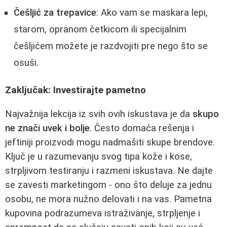
Češljić za trepavice
: Ako vam se maskara lepi,
starom, opranom četkicom ili specijalnim
češljićem možete je razdvojiti pre nego što se
osuši.
Zaključak: Investirajte pametno
Najvažnija lekcija iz svih ovih iskustava je da
skupo
ne znači uvek i bolje
. Često domaća rešenja i
jeftiniji proizvodi mogu nadmašiti skupe brendove.
Ključ je u razumevanju svog tipa kože i kose,
strpljivom testiranju i razmeni iskustava. Ne dajte
se zavesti marketingom - ono što deluje za jednu
osobu, ne mora nužno delovati i na vas. Pametna
kupovina podrazumeva istraživanje, strpljenje i