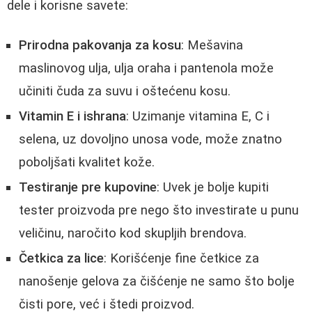
dele i korisne savete:
Prirodna pakovanja za kosu
: Mešavina
maslinovog ulja, ulja oraha i pantenola može
učiniti čuda za suvu i oštećenu kosu.
Vitamin E i ishrana
: Uzimanje vitamina E, C i
selena, uz dovoljno unosa vode, može znatno
poboljšati kvalitet kože.
Testiranje pre kupovine
: Uvek je bolje kupiti
tester proizvoda pre nego što investirate u punu
veličinu, naročito kod skupljih brendova.
Četkica za lice
: Korišćenje fine četkice za
nanošenje gelova za čišćenje ne samo što bolje
čisti pore, već i štedi proizvod.