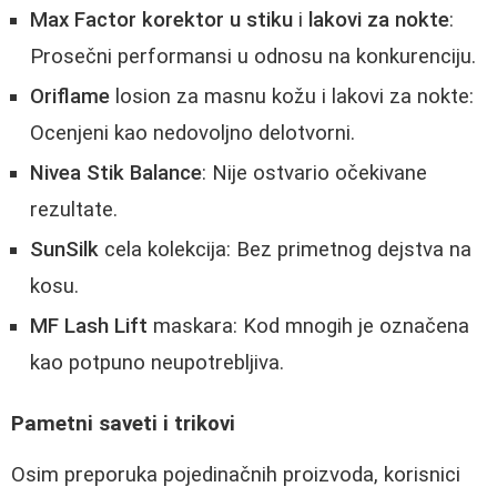
Max Factor korektor u stiku
i
lakovi za nokte
:
Prosečni performansi u odnosu na konkurenciju.
Oriflame
losion za masnu kožu i lakovi za nokte:
Ocenjeni kao nedovoljno delotvorni.
Nivea Stik Balance
: Nije ostvario očekivane
rezultate.
SunSilk
cela kolekcija: Bez primetnog dejstva na
kosu.
MF Lash Lift
maskara: Kod mnogih je označena
kao potpuno neupotrebljiva.
Pametni saveti i trikovi
Osim preporuka pojedinačnih proizvoda, korisnici