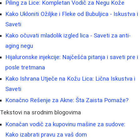
Piling za Lice: Kompletan Vodič za Negu Kože
Kako Ukloniti Ožiljke i Fleke od Bubuljica - Iskustva i
Saveti
Kako očuvati mladolik izgled lica - Saveti za anti-
aging negu
Hijaluronske injekcije: Najčešća pitanja i saveti pre i
posle tretmana
Kako Ishrana Utječe na Kožu Lica: Lična Iskustva i
Saveti
Konačno Rešenje za Akne: Šta Zaista Pomaže?
Tekstovi na srodnim blogovima
Konačan vodič za kupovinu mašine za sudove:
Kako izabrati pravu za vaš dom