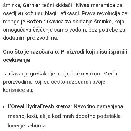
šminke,
Garnier
tečni skidači i
Nivea
maramice za
osetljivu kožu su blagi i efikasni. Prava revolucija za
mnoge je
Božen rukavica za skidanje šminke
, koja
omogućava čišćenje samo vodom, bez potrebe za
dodatnim proizvodima.
Ono što je razočaralo: Proizvodi koji nisu ispunili
očekivanja
Izučavanje grešaka je podjednako važno. Među
proizvodima koji su često razočarali svoje
korisnice su:
L’Oreal HydraFresh krema
: Navodno namenjena
masnoj koži, ali je kod mnih dodatno podstakla
lucenje sebuma.