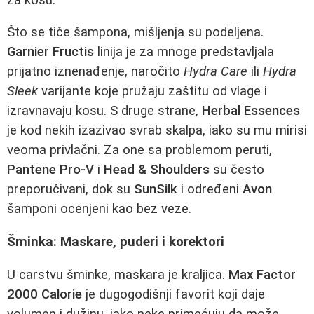
Što se tiče šampona, mišljenja su podeljena.
Garnier Fructis
linija je za mnoge predstavljala
prijatno iznenađenje, naročito
Hydra Care
ili
Hydra
Sleek
varijante koje pružaju zaštitu od vlage i
izravnavaju kosu. S druge strane,
Herbal Essences
je kod nekih izazivao svrab skalpa, iako su mu mirisi
veoma privlačni. Za one sa problemom peruti,
Pantene Pro-V
i
Head & Shoulders
su često
preporučivani, dok su
SunSilk
i određeni
Avon
šamponi ocenjeni kao bez veze.
Šminka: Maskare, puderi i korektori
U carstvu šminke, maskara je kraljica.
Max Factor
2000 Calorie
je dugogodišnji favorit koji daje
volumen i dužinu, iako neke primećuju da može