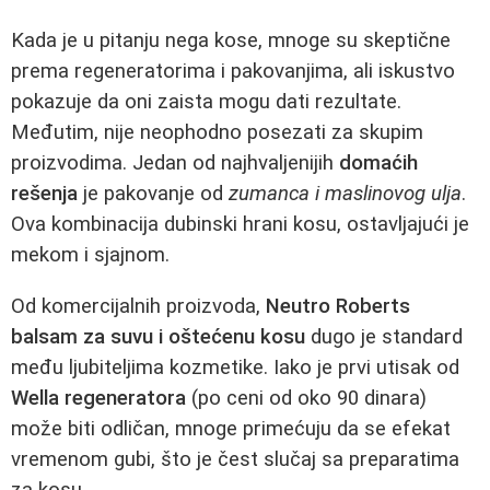
Kada je u pitanju nega kose, mnoge su skeptične
prema regeneratorima i pakovanjima, ali iskustvo
pokazuje da oni zaista mogu dati rezultate.
Međutim, nije neophodno posezati za skupim
proizvodima. Jedan od najhvaljenijih
domaćih
rešenja
je pakovanje od
zumanca i maslinovog ulja
.
Ova kombinacija dubinski hrani kosu, ostavljajući je
mekom i sjajnom.
Od komercijalnih proizvoda,
Neutro Roberts
balsam za suvu i oštećenu kosu
dugo je standard
među ljubiteljima kozmetike. Iako je prvi utisak od
Wella regeneratora
(po ceni od oko 90 dinara)
može biti odličan, mnoge primećuju da se efekat
vremenom gubi, što je čest slučaj sa preparatima
za kosu.