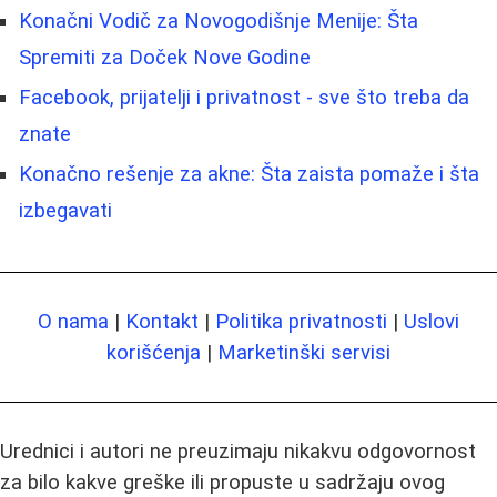
Konačni Vodič za Novogodišnje Menije: Šta
Spremiti za Doček Nove Godine
Facebook, prijatelji i privatnost - sve što treba da
znate
Konačno rešenje za akne: Šta zaista pomaže i šta
izbegavati
O nama
|
Kontakt
|
Politika privatnosti
|
Uslovi
korišćenja
|
Marketinški servisi
Urednici i autori ne preuzimaju nikakvu odgovornost
za bilo kakve greške ili propuste u sadržaju ovog