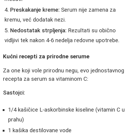
Preskakanje kreme:
Serum nije zamena za
kremu, već dodatak nezi.
Nedostatak strpljenja:
Rezultati su obično
vidljivi tek nakon 4-6 nedelja redovne upotrebe.
Kućni recepti za prirodne serume
Za one koji vole prirodnu negu, evo jednostavnog
recepta za serum sa vitaminom C:
Sastojci:
1/4 kašičice L-askorbinske kiseline (vitamin C u
prahu)
1 kašika destilovane vode