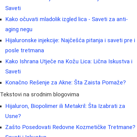
Saveti
Kako očuvati mladolik izgled lica - Saveti za anti-
aging negu
Hijaluronske injekcije: Najčešća pitanja i saveti pre i
posle tretmana
Kako Ishrana Utječe na Kožu Lica: Lična Iskustva i
Saveti
Konačno Rešenje za Akne: Šta Zaista Pomaže?
Tekstovi na srodnim blogovima
Hijaluron, Biopolimer ili Metakril: Šta Izabrati za
Usne?
Zašto Posedovati Redovne Kozmetičke Tretmane?