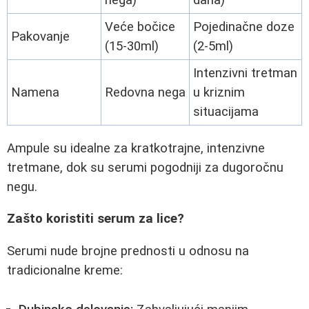
Veće bočice
Pojedinačne doze
Pakovanje
(15-30ml)
(2-5ml)
Intenzivni tretman
Namena
Redovna nega
u kriznim
situacijama
Ampule su idealne za kratkotrajne, intenzivne
tretmane, dok su serumi pogodniji za dugoročnu
negu.
Zašto koristiti serum za lice?
Serumi nude brojne prednosti u odnosu na
tradicionalne kreme: