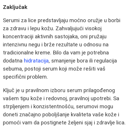
Zaključak
Serumi za lice predstavljaju moćno oružje u borbi
za zdravu i lepu kožu. Zahvaljujući visokoj
koncentraciji aktivnih sastojaka, oni pružaju
intenzivnu negu i brže rezultate u odnosu na
tradicionalne kreme. Bilo da vam je potrebna
dodatna
hidratacija
, smanjenje bora ili regulacija
sebuma, postoji serum koji može rešiti vaš
specifični problem.
Ključ je u pravilnom izboru serum prilagođenog
vašem tipu kože i redovnoj, pravilnoj upotrebi. Sa
strpljenjem i konzistentnošću, serumovi mogu
doneti značajno poboljšanje kvaliteta vaše kože i
pomoći vam da postignete željeni sjaj i zdravlje lica.