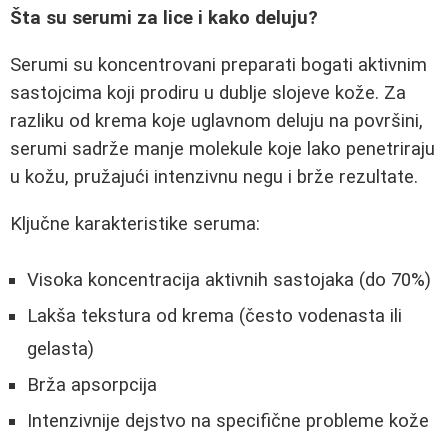
Šta su serumi za lice i kako deluju?
Serumi su koncentrovani preparati bogati aktivnim
sastojcima koji prodiru u dublje slojeve kože. Za
razliku od krema koje uglavnom deluju na površini,
serumi sadrže manje molekule koje lako penetriraju
u kožu, pružajući intenzivnu negu i brže rezultate.
Ključne karakteristike seruma:
Visoka koncentracija aktivnih sastojaka (do 70%)
Lakša tekstura od krema (često vodenasta ili
gelasta)
Brža apsorpcija
Intenzivnije dejstvo na specifične probleme kože