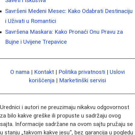
Saveti i Iskustva
Savršeni Medeni Mesec: Kako Odabrati Destinaciju
i Uživati u Romantici
Savršena Maskara: Kako Pronaći Onu Pravu za
Bujne i Uvijene Trepavice
O nama
|
Kontakt
|
Politika privatnosti
|
Uslovi
korišćenja
|
Marketinški servisi
Urednici i autori ne preuzimaju nikakvu odgovornost
za bilo kakve greške ili propuste u sadržaju ovog
sajta. Informacije sadržane na ovom sajtu pružaju se
u stanju „takvom kakve jesu“, bez garancija u pogledu