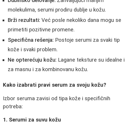
Dubinsko delovanje:
Zahvaljujući manjim
molekulima, serumi prodiru dublje u kožu.
Brži rezultati:
Već posle nekoliko dana mogu se
primetiti pozitivne promene.
Specifična rešenja:
Postoje serumi za svaki tip
kože i svaki problem.
Ne opterećuju kožu:
Lagane teksture su idealne i
za masnu i za kombinovanu kožu.
Kako izabrati pravi serum za svoju kožu?
Izbor seruma zavisi od tipa kože i specifičnih
potreba:
1. Serumi za suvu kožu