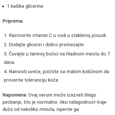
1 kašika glicerina
Priprema:
Rastvorite vitamin C u vodi u staklenoj posudi.
Dodajte glicerin i dobro promesajte.
Čuvajte u tamnoj bočici na hladnom mestu do 7
dana.
Nanositi uveče, počnite sa malom količinom da
proverite toleranciju kože.
Napomena:
Ovaj serum može izazvati blago
peckanje, što je normalno. Ako nelagodnost traje
duže od nekoliko minuta, isperite ga.