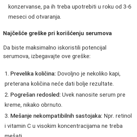
konzervanse, pa ih treba upotrebiti u roku od 3-6
meseci od otvaranja.
Najčešće greške pri korišćenju serumova
Da biste maksimalno iskoristili potencijal
serumova, izbegavajte ove greške:
Prevelika količina:
Dovoljno je nekoliko kapi,
preterana količina neće dati bolje rezultate.
Pogrešan redosled:
Uvek nanosite serum pre
kreme, nikako obrnuto.
Mešanje nekompatibilnih sastojaka:
Npr. retinol
i vitamin C u visokim koncentracijama ne treba
mešati.