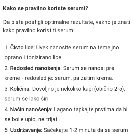
Kako se pravilno koriste serumi?
Da biste postigli optimalne rezultate, važno je znati
kako pravilno koristiti serum:
Čisto lice:
Uvek nanosite serum na temeljno
oprano i tonizirano lice.
Redosled nanošenja:
Serum se nanosi pre
kreme - redosled je: serum, pa zatim krema.
Količina:
Dovoljno je nekoliko kapi (obično 2-5),
serum se lako širi.
Način nanošenja:
Lagano tapkajte prstima da bi
se bolje upio, ne trljati.
Uzdržavanje:
Sačekajte 1-2 minuta da se serum