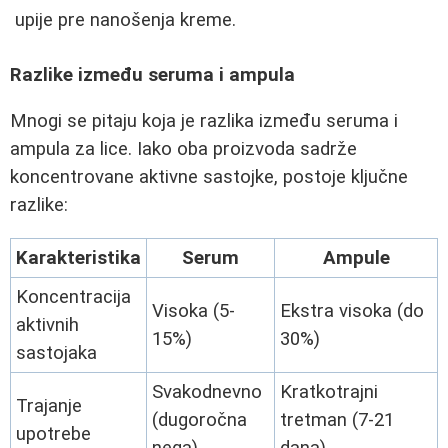
upije pre nanošenja kreme.
Razlike između seruma i ampula
Mnogi se pitaju koja je razlika između seruma i
ampula za lice. Iako oba proizvoda sadrže
koncentrovane aktivne sastojke, postoje ključne
razlike:
Karakteristika
Serum
Ampule
Koncentracija
Visoka (5-
Ekstra visoka (do
aktivnih
15%)
30%)
sastojaka
Svakodnevno
Kratkotrajni
Trajanje
(dugoročna
tretman (7-21
upotrebe
nega)
dana)