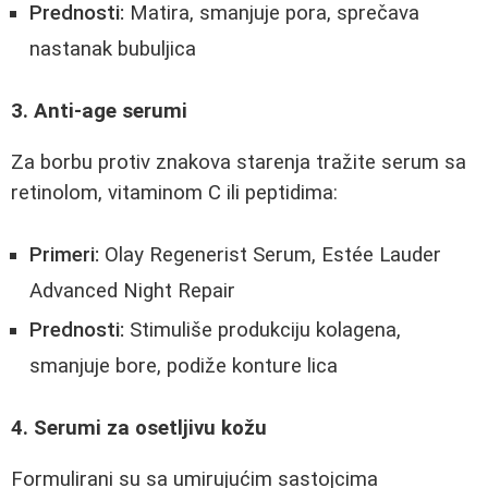
Prednosti:
Matira, smanjuje pora, sprečava
nastanak bubuljica
3. Anti-age serumi
Za borbu protiv znakova starenja tražite serum sa
retinolom, vitaminom C ili peptidima:
Primeri:
Olay Regenerist Serum, Estée Lauder
Advanced Night Repair
Prednosti:
Stimuliše produkciju kolagena,
smanjuje bore, podiže konture lica
4. Serumi za osetljivu kožu
Formulirani su sa umirujućim sastojcima