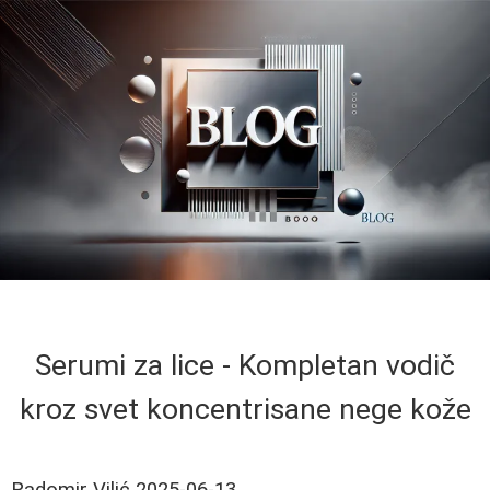
Serumi za lice - Kompletan vodič
kroz svet koncentrisane nege kože
Radomir Vilić
2025-06-13