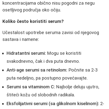
koncentracijama obično nisu pogodni za negu
osetljivog područja oko očiju.
Koliko često koristiti serum?
Učestalost upotrebe seruma zavisi od njegovog
sastava i namene:
Hidratantni serumi:
Mogu se koristiti
svakodnevno, čak i dva puta dnevno.
Anti-age serumi sa retinolom:
Počnite sa 2-3
puta nedeljno, pa postupno povećavajte.
Serumi sa vitaminom C:
Najbolje deluju ujutro,
štiteći kožu od slobodnih radikala.
Eksfolijativni serumi (sa glikolnom kiselinom):
2-