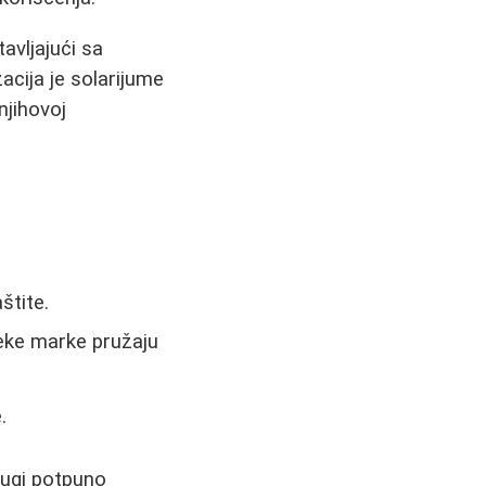
avljajući sa
cija je solarijume
njihovoj
štite.
eke marke pružaju
.
rugi potpuno