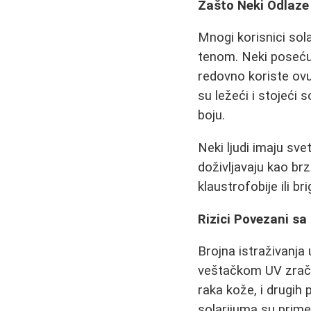
Zašto Neki Odlaze
Mnogi korisnici so
tenom. Neki posećuj
redovno koriste ovu
su ležeći i stojeći 
boju.
Neki ljudi imaju sve
doživljavaju kao br
klaustrofobije ili br
Rizici Povezani sa
Brojna istraživanja
veštačkom UV zrače
raka kože, i drugih
solarijuma su primet