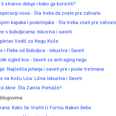
li stvarno deluje i kako ga koristiti?
 operaciji nosa - Šta treba da znate pre zahvata
ijom kapaka i podočnjaka - Šta treba znati pre zahvat
e s bubuljicama: Iskustva i saveti
ompletan Vodič za Negu Kože
e i Fleke od Bubuljica - Iskustva i Saveti
ik izgled lica - Saveti za anti-aging negu
ije: Najčešća pitanja i saveti pre i posle tretmana
e na Kožu Lica: Lična Iskustva i Saveti
a Akne: Šta Zaista Pomaže?
 blogovima
rana: Kako Se Vratiti U Formu Nakon Bebe