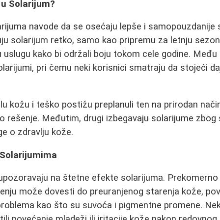
 u Solarijum?
larijuma navode da se osećaju lepše i samopouzdanije 
u solarijum retko, samo kao pripremu za letnju sezon
 uslugu kako bi održali boju tokom cele godine. Među
solarijumi, pri čemu neki korisnici smatraju da stojeći 
tlu kožu i teško postižu preplanuli ten na prirodan nači
zo rešenje. Međutim, drugi izbegavaju solarijume zbog
ige o zdravlju kože.
 Solarijumima
 upozoravaju na štetne efekte solarijuma. Prekomerno 
nju može dovesti do preuranjenog starenja kože, pov
 problema kao što su suvoća i pigmentne promene. Neki
ili povećanje mladeži ili iritacije kože nakon redovnog 