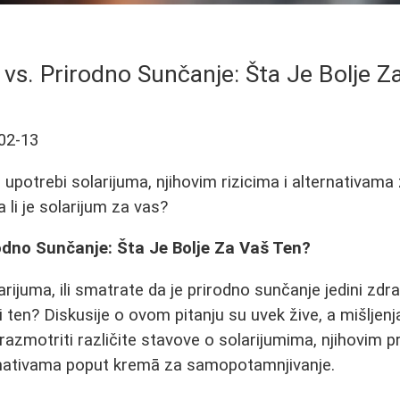
 vs. Prirodno Sunčanje: Šta Je Bolje Z
02-13
o upotrebi solarijuma, njihovim rizicima i alternativama
 li je solarijum za vas?
rodno Sunčanje: Šta Je Bolje Za Vaš Ten?
olarijuma, ili smatrate da je prirodno sunčanje jedini zdr
 ten? Diskusije o ovom pitanju su uvek žive, a mišljenj
zmotriti različite stavove o solarijumima, njihovim p
ernativama poput kremā za samopotamnjivanje.