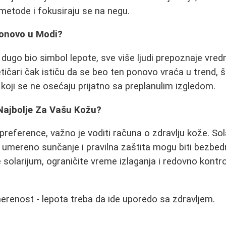
metode i fokusiraju se na negu.
Ponovo u Modi?
 dugo bio simbol lepote, sve više ljudi prepoznaje vre
tičari čak ističu da se beo ten ponovo vraća u trend, 
koji se ne osećaju prijatno sa preplanulim izgledom.
 Najbolje Za Vašu Kožu?
 preference, važno je voditi računa o zdravlju kože. So
k umereno sunčanje i pravilna zaštita mogu biti bezbedn
e solarijum, ograničite vreme izlaganja i redovno kontr
umerenost - lepota treba da ide uporedo sa zdravljem.