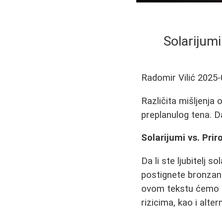
Solarijumi
Radomir Vilić
2025-
Različita mišljenja 
preplanulog tena. Da
Solarijumi vs. Pri
Da li ste ljubitelj s
postignete bronzani
ovom tekstu ćemo ra
rizicima, kao i alt