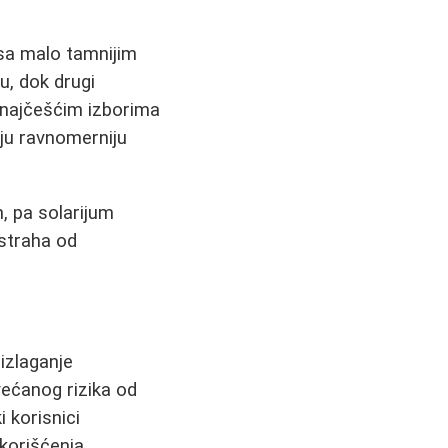
sa malo tamnijim
u, dok drugi
 najčešćim izborima
daju ravnomerniju
n, pa solarijum
 straha od
izlaganje
ećanog rizika od
 korisnici
korišćenja.