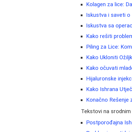
Kolagen za lice: Da 
Iskustva i saveti o
Iskustva sa operac
Kako rešiti problem
Piling za Lice: K
Kako Ukloniti Ožiljk
Kako očuvati mladol
Hijaluronske injekc
Kako Ishrana Utječ
Konačno Rešenje z
Tekstovi na srodnim
Postporođajna Ish