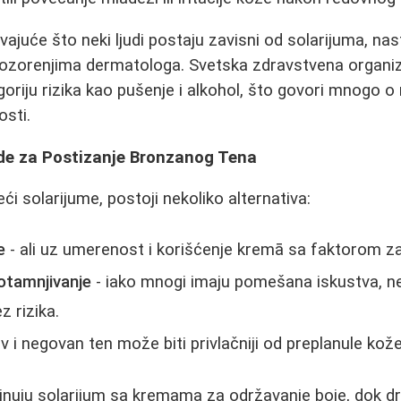
ajuće što neki ljudi postaju zavisni od solarijuma, nast
ozorenjima dermatologa. Svetska zdravstvena organiza
goriju rizika kao pušenje i alkohol, što govori mnogo o 
osti.
de za Postizanje Bronzanog Tenа
eći solarijume, postoji nekoliko alternativa:
e
- ali uz umerenost i korišćenje kremā sa faktorom za
tamnjivanje
- iako mnogi imaju pomešana iskustva, n
ez rizika.
v i negovan ten može biti privlačniji od preplanule kože
inuju solarijum sa kremama za održavanje boje, dok d