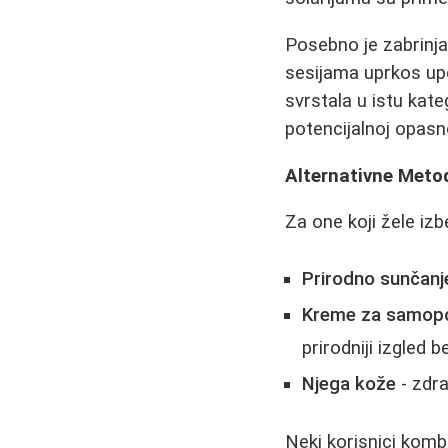
Posebno je zabrinjav
sesijama uprkos up
svrstala u istu kate
potencijalnoj opasn
Alternativne Meto
Za one koji žele izb
Prirodno sunčanj
Kreme za samopo
prirodniji izgled b
Njega kože
- zdra
Neki korisnici komb