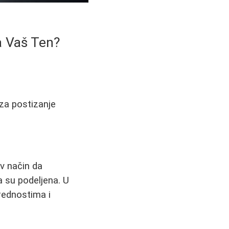
a Vaš Ten?
 za postizanje
av način da
a su podeljena. U
rednostima i