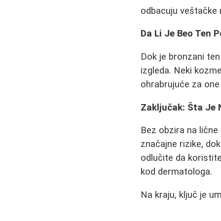
odbacuju veštačke 
Da Li Je Beo Ten 
Dok je bronzani ten
izgleda. Neki kozme
ohrabrujuće za one 
Zaključak: Šta Je
Bez obzira na lične
značajne rizike, do
odlučite da koristit
kod dermatologa.
Na kraju, ključ je 