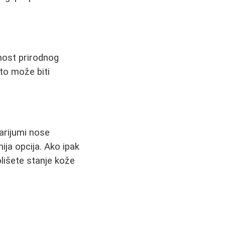
dnost prirodnog
što može biti
larijumi nose
ija opcija. Ako ipak
olišete stanje kože