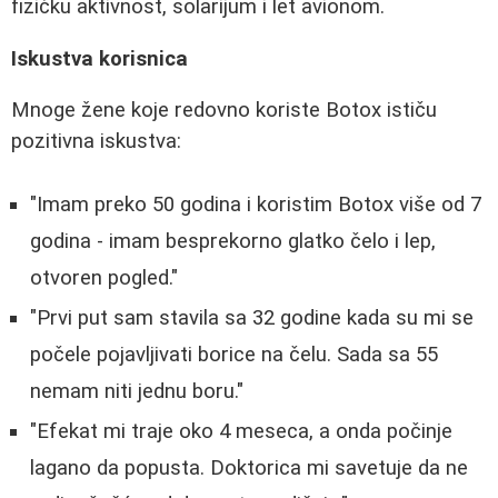
fizičku aktivnost, solarijum i let avionom.
Iskustva korisnica
Mnoge žene koje redovno koriste Botox ističu
pozitivna iskustva:
"Imam preko 50 godina i koristim Botox više od 7
godina - imam besprekorno glatko čelo i lep,
otvoren pogled."
"Prvi put sam stavila sa 32 godine kada su mi se
počele pojavljivati borice na čelu. Sada sa 55
nemam niti jednu boru."
"Efekat mi traje oko 4 meseca, a onda počinje
lagano da popusta. Doktorica mi savetuje da ne