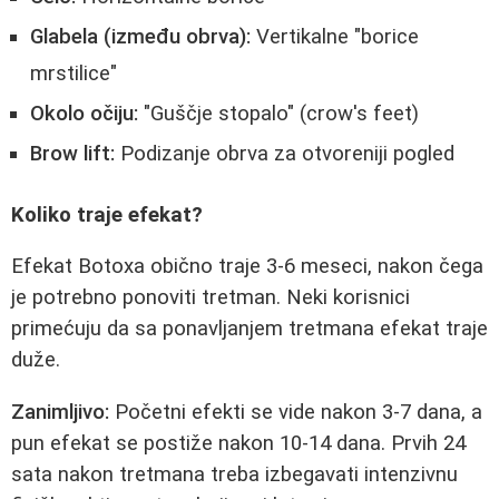
Glabela (između obrva):
Vertikalne "borice
mrstilice"
Okolo očiju:
"Guščje stopalo" (crow's feet)
Brow lift:
Podizanje obrva za otvoreniji pogled
Koliko traje efekat?
Efekat Botoxa obično traje 3-6 meseci, nakon čega
je potrebno ponoviti tretman. Neki korisnici
primećuju da sa ponavljanjem tretmana efekat traje
duže.
Zanimljivo:
Početni efekti se vide nakon 3-7 dana, a
pun efekat se postiže nakon 10-14 dana. Prvih 24
sata nakon tretmana treba izbegavati intenzivnu