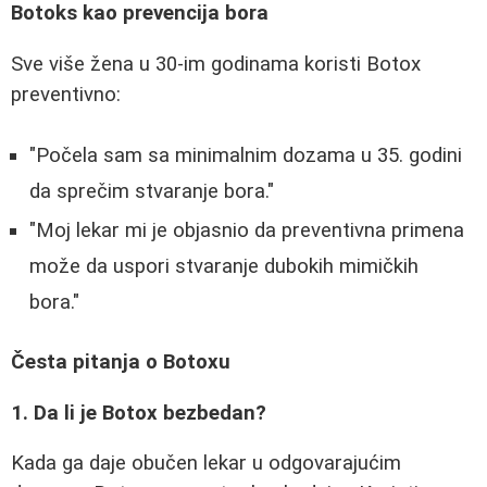
Botoks kao prevencija bora
Sve više žena u 30-im godinama koristi Botox
preventivno:
"Počela sam sa minimalnim dozama u 35. godini
da sprečim stvaranje bora."
"Moj lekar mi je objasnio da preventivna primena
može da uspori stvaranje dubokih mimičkih
bora."
Česta pitanja o Botoxu
1. Da li je Botox bezbedan?
Kada ga daje obučen lekar u odgovarajućim