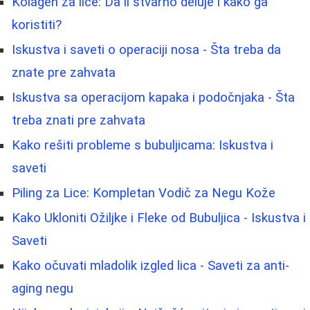
Kolagen za lice: Da li stvarno deluje i kako ga
koristiti?
Iskustva i saveti o operaciji nosa - Šta treba da
znate pre zahvata
Iskustva sa operacijom kapaka i podočnjaka - Šta
treba znati pre zahvata
Kako rešiti probleme s bubuljicama: Iskustva i
saveti
Piling za Lice: Kompletan Vodič za Negu Kože
Kako Ukloniti Ožiljke i Fleke od Bubuljica - Iskustva i
Saveti
Kako očuvati mladolik izgled lica - Saveti za anti-
aging negu