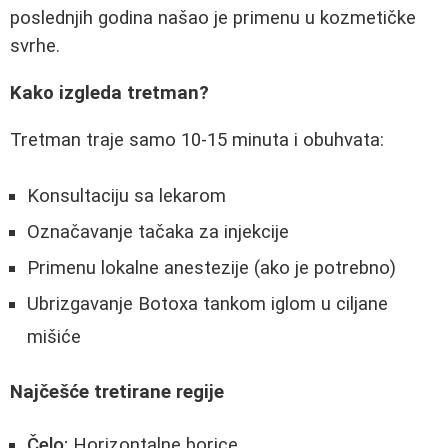
poslednjih godina našao je primenu u kozmetičke
svrhe.
Kako izgleda tretman?
Tretman traje samo 10-15 minuta i obuhvata:
Konsultaciju sa lekarom
Označavanje tačaka za injekcije
Primenu lokalne anestezije (ako je potrebno)
Ubrizgavanje Botoxa tankom iglom u ciljane
mišiće
Najčešće tretirane regije
Čelo:
Horizontalne borice