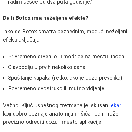
radim češće od dva puta godišnje."
Da li Botox ima neželjene efekte?
Iako se Botox smatra bezbednim, mogući neželjeni
efekti uključuju:
Privremeno crvenilo ili modrice na mestu uboda
Glavobolju u prvih nekoliko dana
Spuštanje kapaka (retko, ako je doza prevelika)
Povremeno dvostruko ili mutno vidjenje
Važno: Ključ uspešnog tretmana je iskusan
lekar
koji dobro poznaje anatomiju mišića lica i može
precizno odrediti dozu i mesto aplikacije.