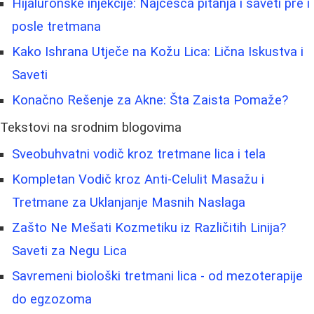
Hijaluronske injekcije: Najčešća pitanja i saveti pre i
posle tretmana
Kako Ishrana Utječe na Kožu Lica: Lična Iskustva i
Saveti
Konačno Rešenje za Akne: Šta Zaista Pomaže?
Tekstovi na srodnim blogovima
Sveobuhvatni vodič kroz tretmane lica i tela
Kompletan Vodič kroz Anti-Celulit Masažu i
Tretmane za Uklanjanje Masnih Naslaga
Zašto Ne Mešati Kozmetiku iz Različitih Linija?
Saveti za Negu Lica
Savremeni biološki tretmani lica - od mezoterapije
do egzozoma