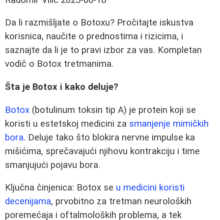
Da li razmišljate o Botoxu? Pročitajte iskustva
korisnica, naučite o prednostima i rizicima, i
saznajte da li je to pravi izbor za vas. Kompletan
vodič o Botox tretmanima.
Šta je Botox i kako deluje?
Botox
(botulinum toksin tip A) je protein koji se
koristi u estetskoj medicini za
smanjenje mimičkih
bora
. Deluje tako što blokira nervne impulse ka
mišićima, sprečavajući njihovu kontrakciju i time
smanjujući pojavu bora.
Ključna činjenica: Botox se
u medicini koristi
decenijama
, prvobitno za tretman neuroloških
poremećaja i oftalmoloških problema, a tek