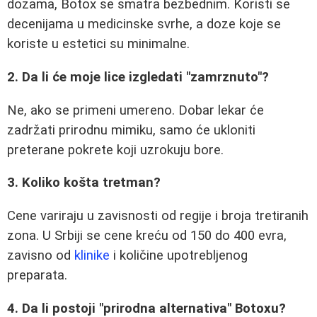
dozama, Botox se smatra bezbednim. Koristi se
decenijama u medicinske svrhe, a doze koje se
koriste u estetici su minimalne.
2. Da li će moje lice izgledati "zamrznuto"?
Ne, ako se primeni umereno. Dobar lekar će
zadržati prirodnu mimiku, samo će ukloniti
preterane pokrete koji uzrokuju bore.
3. Koliko košta tretman?
Cene variraju u zavisnosti od regije i broja tretiranih
zona. U Srbiji se cene kreću od 150 do 400 evra,
zavisno od
klinike
i količine upotrebljenog
preparata.
4. Da li postoji "prirodna alternativa" Botoxu?