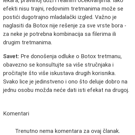
lekara, pravilnoj dozi i realnim očekivanjima. Iako
efekti nisu trajni, redovnim tretmanima može se
postići dugotrajno mladalački izgled. Važno je
naglasiti da Botox nije rešenje za sve vrste bora -
za neke je potrebna kombinacija sa filerima ili
drugim tretmanima.
Savet:
Pre donošenja odluke o Botox tretmanu,
obavezno se konsultujte sa više stručnjaka i
pročitajte što više iskustava drugih korisnika.
Svako lice je jedinstveno i ono što deluje dobro na
jednu osobu možda neće dati isti efekat na drugoj.
Komentari
Trenutno nema komentara za ovaj članak.